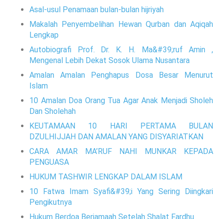
Asal-usul Penamaan bulan-bulan hijriyah
Makalah Penyembelihan Hewan Qurban dan Aqiqah
Lengkap
Autobiografi Prof. Dr. K. H. Ma&#39;ruf Amin ,
Mengenal Lebih Dekat Sosok Ulama Nusantara
Amalan Amalan Penghapus Dosa Besar Menurut
Islam
10 Amalan Doa Orang Tua Agar Anak Menjadi Sholeh
Dan Sholehah
KEUTAMAAN 10 HARI PERTAMA BULAN
DZULHIJJAH DAN AMALAN YANG DISYARIATKAN
CARA AMAR MA’RUF NAHI MUNKAR KEPADA
PENGUASA
HUKUM TASHWIR LENGKAP DALAM ISLAM
10 Fatwa Imam Syafi&#39;i Yang Sering Diingkari
Pengikutnya
Hukum Berdoa Berjamaah Setelah Shalat Fardhu