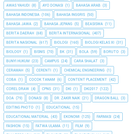
AWAS YAHUDI
(8)
AYO DONASI
(1)
BAHASA ARAB
(3)
BAHASA INDONESIA
(106)
BAHASA INGGRIS
(50)
BAHASA JAWA
(2)
BAHASA JEPANG
(5)
BEASISWA
(11)
BERITA DAERAH
(68)
BERITA INTERNASIONAL
(407)
BERITA NASIONAL
(617)
BIOLOGI
(160)
BIOLOGI KELAS XI
(31)
BIOLOGY
(1)
BISNIS
(70)
BK
(31)
BOLA
(59)
BORUTO
(3)
BUNYI HUKUM
(23)
CAMPUS
(24)
CARA SHALAT
(3)
CERAMAH
(5)
CERENTI
(1)
CHEMICAL ENGINEERING
(1)
COBA
(1)
COCOK TANAM
(6)
CONTENT PLACEMENT
(42)
COREL DRAW
(4)
CPNS
(31)
DKI
(1)
DKI2017
(122)
DOA
(79)
DONASI
(8)
DR. ZAKIR NAIK
(21)
DRAGON BALL
(3)
EDITING PHOTO
(1)
EDUCATIONAL
(15)
EDUCATIONAL MATERIAL
(43)
EKONOMI
(125)
FARMASI
(24)
FASHION
(15)
FATWA ULAMA
(11)
FILM
(9)