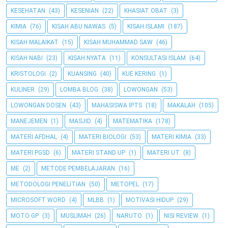
KESEHATAN
(43)
KESENIAN
(22)
KHASIAT OBAT
(3)
KIMIA
(76)
KISAH ABU NAWAS
(5)
KISAH ISLAMI
(187)
KISAH MALAIKAT
(15)
KISAH MUHAMMAD SAW
(46)
KISAH NABI
(23)
KISAH NYATA
(11)
KONSULTASI ISLAM
(64)
KRISTOLOGI
(2)
KUANSING
(40)
KUE KERING
(1)
KULINER
(29)
LOMBA BLOG
(38)
LOWONGAN
(53)
LOWONGAN DOSEN
(43)
MAHASISWA IPTS
(18)
MAKALAH
(105)
MANEJEMEN
(1)
MASJID
(4)
MATEMATIKA
(178)
MATERI AFDHAL
(4)
MATERI BIOLOGI
(53)
MATERI KIMIA
(33)
MATERI PGSD
(6)
MATERI STAND UP
(1)
MATERI UT
(8)
ME
(2)
METODE PEMBELAJARAN
(16)
METODOLOGI PENELITIAN
(50)
METOPEL
(17)
MICROSOFT WORD
(4)
MLBB
(1)
MOTIVASI HIDUP
(29)
MOTO GP
(3)
MUSLIMAH
(26)
NARUTO
(1)
NISI REVIEW
(1)