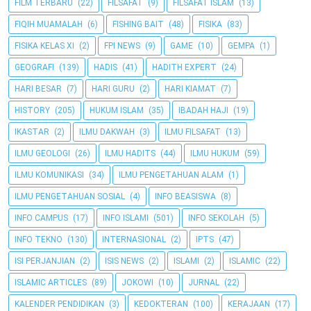
FILM TERBARU
(22)
FILSAFAT
(9)
FILSAFAT ISLAM
(13)
FIQIH MUAMALAH
(6)
FISHING BAIT
(48)
FISIKA
(83)
FISIKA KELAS XI
(2)
FPI NEWS
(9)
GAME
(10)
GEMPA
(1)
GEOGRAFI
(139)
HADIS
(41)
HADITH EXPERT
(24)
HARI BESAR
(7)
HARI GURU
(2)
HARI KIAMAT
(7)
HISTORY
(205)
HUKUM ISLAM
(35)
IBADAH HAJI
(19)
IKASTAR
(2)
ILMU DAKWAH
(3)
ILMU FILSAFAT
(13)
ILMU GEOLOGI
(26)
ILMU HADITS
(44)
ILMU HUKUM
(59)
ILMU KOMUNIKASI
(34)
ILMU PENGETAHUAN ALAM
(1)
ILMU PENGETAHUAN SOSIAL
(4)
INFO BEASISWA
(8)
INFO CAMPUS
(17)
INFO ISLAMI
(501)
INFO SEKOLAH
(5)
INFO TEKNO
(130)
INTERNASIONAL
(2)
IPTS
(47)
ISI PERJANJIAN
(2)
ISIS NEWS
(2)
ISLAMI
(2)
ISLAMIC
(22)
ISLAMIC ARTICLES
(89)
JOKOWI
(10)
JURNAL
(22)
KALENDER PENDIDIKAN
(3)
KEDOKTERAN
(100)
KERAJAAN
(17)