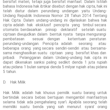
bersifat materi, tetapi juga bersifat manfaat. Dalam Istilah
bahasa Indonesia hak ibtikar disebut dengan hak cipta, hak ini
telah diatur dalam perundang undangan yaitu Undang-
Undang Republik Indonesia Nomor 28 Tahun 2014 Tentang
Hak Cipta. Dalam undang-undang ini dijelaskan bahwa hak
cipta adalah hak eksklusif pencipta yang timbul secara
otomatis berdasarkan prinsip deklaratif setelah suatu
ciptaan diwujudkan dalam bentuk nyata tanpa mengurangi
pembatasan sesuai dengan ketentuan peraturan
perundang-undangan. Pencipta adalah seorang atau
beberapa orang yang secara sendiri-sendiri atau bersama-
sama menghasilkan suatu ciptaan yang bersifat khas dan
pribadi. Pelanggaran dalam Undang-undang hak cipta ini
dapat dikenakan sanksi paling sedikit denda 1 juta rupiah
atau pidana 1 bulan sampai denda 5 milyar rupiah atau pidana
5 tahun.
D. Hak Milik
Hak Milik adalah hak khusus pemilik suatu barang untuk
bertindak secara bebas bertujuan mengambil manfaatnya
selama tidak ada pengahalang syar’i. Apabila seorang telah
memiliki suatu benda yang sah menurut syara’ orang