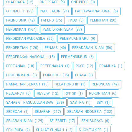
OLAHRAGA
(12)
ONE PEACE
(6)
ONE PIECE
(3)
OTOMOTIF
(23)
PACU JALUR
(71)
PAHLAWAN NASIONAL
(6)
PALING UNIK
(42)
PAPERS
(75)
PAUD
(5)
PEMIKIRAN
(20)
PENDIDIKAN
(164)
PENDIDIKAN ISLAM
(87)
PENDIDIKAN PANCASILA
(56)
PENEMUAN BARU
(9)
PENGERTIAN
(120)
PENJAS
(40)
PERADABAN ISLAM
(56)
PERGERAKAN NASIONAL
(15)
PERMENDIKBUD
(6)
PERTANIAN
(10)
PETERNAKAN
(1)
PGSD
(12)
PRAMUKA
(1)
PRODUK BARU
(3)
PSIKOLOGI
(35)
PUASA
(8)
RAMADHAN BERKAH
(16)
RELATIONSHIP
(1)
RENUNGAN
(42)
RESEARCH
(6)
REVEIW
(12)
RPP SD
(1)
RUKUN IMAN
(6)
SAHABAT RASULULLAH SAW
(279)
SASTRA
(1)
SBY
(1)
SEDEQAH
(1)
SEJARAH
(217)
SEJARAH INDONESIA
(132)
SEJARAH ISLAM
(129)
SELEBRITI
(17)
SENI BUDAYA
(6)
SENI RUPA
(2)
SHALAT SUNNAH
(12)
SIJONTIAK FC
(1)