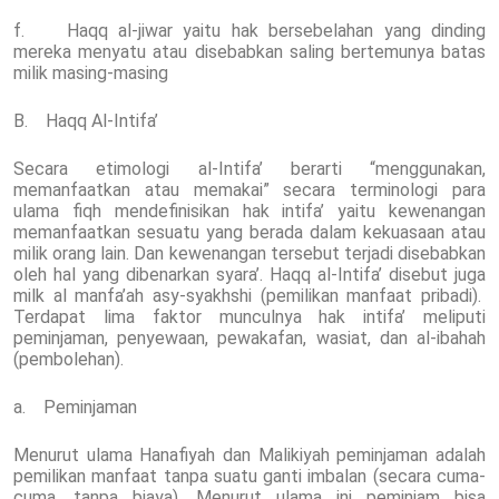
f. Haqq al-jiwar yaitu hak bersebelahan yang dinding
mereka menyatu atau disebabkan saling bertemunya batas
milik masing-masing
B. Haqq Al-Intifa’
Secara etimologi al-Intifa’ berarti “menggunakan,
memanfaatkan atau memakai” secara terminologi para
ulama fiqh mendefinisikan hak intifa’ yaitu kewenangan
memanfaatkan sesuatu yang berada dalam kekuasaan atau
milik orang lain. Dan kewenangan tersebut terjadi disebabkan
oleh hal yang dibenarkan syara’. Haqq al-Intifa’ disebut juga
milk al manfa’ah asy-syakhshi (pemilikan manfaat pribadi).
Terdapat lima faktor munculnya hak intifa’ meliputi
peminjaman, penyewaan, pewakafan, wasiat, dan al-ibahah
(pembolehan).
a. Peminjaman
Menurut ulama Hanafiyah dan Malikiyah peminjaman adalah
pemilikan manfaat tanpa suatu ganti imbalan (secara cuma-
cuma, tanpa biaya). Menurut ulama ini peminjam bisa