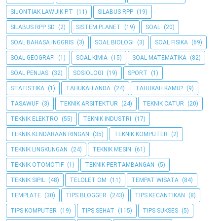
SIJONTIAK LAWUIK P.T
(11)
SILABUS RPP
(19)
SILABUS RPP SD
(2)
SISTEM PLANET
(19)
SOAL
(20)
SOAL BAHASA INGGRIS
(3)
SOAL BIOLOGI
(3)
SOAL FISIKA
(69)
SOAL GEOGRAFI
(1)
SOAL KIMIA
(15)
SOAL MATEMATIKA
(82)
SOAL PENJAS
(32)
SOSIOLOGI
(19)
SPORT
(1)
STATISTIKA
(1)
TAHUKAH ANDA
(24)
TAHUKAH KAMU?
(9)
TASAWUF
(3)
TEKNIK ARSITEKTUR
(24)
TEKNIK CATUR
(20)
TEKNIK ELEKTRO
(55)
TEKNIK INDUSTRI
(17)
TEKNIK KENDARAAN RINGAN
(35)
TEKNIK KOMPUTER
(2)
TEKNIK LINGKUNGAN
(24)
TEKNIK MESIN
(61)
TEKNIK OTOMOTIF
(1)
TEKNIK PERTAMBANGAN
(5)
TEKNIK SIPIL
(48)
TELOLET OM
(11)
TEMPAT WISATA
(84)
TEMPLATE
(30)
TIPS BLOGGER
(243)
TIPS KECANTIKAN
(8)
TIPS KOMPUTER
(19)
TIPS SEHAT
(115)
TIPS SUKSES
(5)