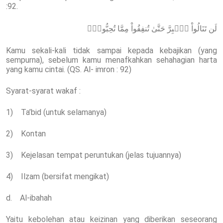
:92.
لَن تَنَالُواْ ٱلۡبِرَّ حَتَّىٰ تُنفِقُواْ مِمَّا تُحِبُّونَۚ
Kamu sekali-kali tidak sampai kepada kebajikan (yang
sempurna), sebelum kamu menafkahkan sehahagian harta
yang kamu cintai. (QS. Al- imron : 92)
Syarat-syarat wakaf :
1) Ta’bid (untuk selamanya)
2) Kontan
3) Kejelasan tempat peruntukan (jelas tujuannya)
4) Ilzam (bersifat mengikat)
d. Al-ibahah
Yaitu kebolehan atau keizinan yang diberikan seseorang