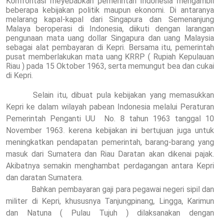
Konfrontasi meyebabkan pemerintah Indonesia mengambil
beberapa kebijakan politik maupun ekonomi. Di antaranya
melarang kapal-kapal dari Singapura dan Semenanjung
Malaya beroperasi di Indonesia, diikuti dengan larangan
pengunaan mata uang dollar Singapura dan uang Malaysia
sebagai alat pembayaran di Kepri. Bersama itu, pemerintah
pusat memberlakukan mata uang KRRP ( Rupiah Kepulauan
Riau ) pada 15 Oktober 1963, serta memungut bea dan cukai
di Kepri.
Selain itu, dibuat pula kebijakan yang memasukkan
Kepri ke dalam wilayah pabean Indonesia melalui Peraturan
Pemerintah Penganti UU
No. 8 tahun 1963 tanggal 10
November 1963. kerena kebijakan ini bertujuan juga untuk
meningkatkan pendapatan pemerintah, barang-barang yang
masuk dari Sumatera dan Riau Daratan akan dikenai pajak.
Akibatnya semakin menghambat perdagangan antara Kepri
dan daratan Sumatera.
Bahkan pembayaran gaji para pegawai negeri sipil dan
militer di Kepri, khususnya Tanjungpinang, Lingga, Karimun
dan Natuna ( Pulau Tujuh ) dilaksanakan dengan