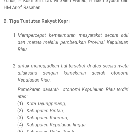
Yunus, H Rusli Silin, Drs M Saleh Wahab, H Bakri Syukur dan
HM Arief Rasahan.
B.
Tiga Tuntutan Rakyat Kepri
Mempercepat kemakmuran masyarakat secara adil
dan merata melalui pembetukan Provinsi Kepulauan
Riau.
untuk mengujudkan hal tersebut di atas secara nyata
dilaksana dengan kemekaran daerah otonomi
Kepulauan Riau
.
Pemekaran daearah
otonomi Kepulauan Riau terdiri
atas
:
(1)
Kota
Tajungpinang,
(2)
Kabupaten Bintan,
(3)
Kabupaten Karimun,
(4)
Kabupaten Kepulauan lingga
(5)
Kabupaten Pulau Tujuh.