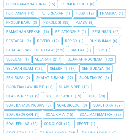
PERGERAKAN NASIONAL
(15)
PERMENDIKBUD
(6)
PERTANIAN
(10)
PETERNAKAN
(1)
PGSD
(12)
PRAMUKA
(1)
PRODUK BARU
(3)
PSIKOLOGI
(35)
PUASA
(8)
RAMADHAN BERKAH
(16)
RELATIONSHIP
(1)
RENUNGAN
(42)
RESEARCH
(6)
REVEIW
(12)
RPP SD
(1)
RUKUN IMAN
(6)
SAHABAT RASULULLAH SAW
(279)
SASTRA
(1)
SBY
(1)
SEDEQAH
(1)
SEJARAH
(217)
SEJARAH INDONESIA
(132)
SEJARAH ISLAM
(129)
SELEBRITI
(17)
SENI BUDAYA
(6)
SENI RUPA
(2)
SHALAT SUNNAH
(12)
SIJONTIAK FC
(1)
SIJONTIAK LAWUIK P.T
(11)
SILABUS RPP
(19)
SILABUS RPP SD
(2)
SISTEM PLANET
(19)
SOAL
(20)
SOAL BAHASA INGGRIS
(3)
SOAL BIOLOGI
(3)
SOAL FISIKA
(69)
SOAL GEOGRAFI
(1)
SOAL KIMIA
(15)
SOAL MATEMATIKA
(82)
SOAL PENJAS
(32)
SOSIOLOGI
(19)
SPORT
(1)