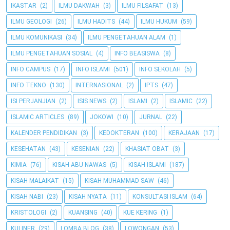
IKASTAR
(2)
ILMU DAKWAH
(3)
ILMU FILSAFAT
(13)
ILMU GEOLOGI
(26)
ILMU HADITS
(44)
ILMU HUKUM
(59)
ILMU KOMUNIKASI
(34)
ILMU PENGETAHUAN ALAM
(1)
ILMU PENGETAHUAN SOSIAL
(4)
INFO BEASISWA
(8)
INFO CAMPUS
(17)
INFO ISLAMI
(501)
INFO SEKOLAH
(5)
INFO TEKNO
(130)
INTERNASIONAL
(2)
IPTS
(47)
ISI PERJANJIAN
(2)
ISIS NEWS
(2)
ISLAMI
(2)
ISLAMIC
(22)
ISLAMIC ARTICLES
(89)
JOKOWI
(10)
JURNAL
(22)
KALENDER PENDIDIKAN
(3)
KEDOKTERAN
(100)
KERAJAAN
(17)
KESEHATAN
(43)
KESENIAN
(22)
KHASIAT OBAT
(3)
KIMIA
(76)
KISAH ABU NAWAS
(5)
KISAH ISLAMI
(187)
KISAH MALAIKAT
(15)
KISAH MUHAMMAD SAW
(46)
KISAH NABI
(23)
KISAH NYATA
(11)
KONSULTASI ISLAM
(64)
KRISTOLOGI
(2)
KUANSING
(40)
KUE KERING
(1)
KULINER
(29)
LOMBA BLOG
(38)
LOWONGAN
(53)