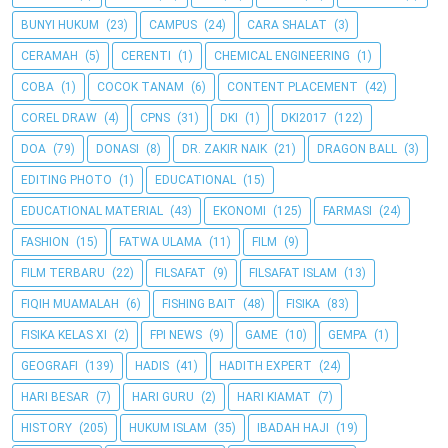
BUNYI HUKUM
(23)
CAMPUS
(24)
CARA SHALAT
(3)
CERAMAH
(5)
CERENTI
(1)
CHEMICAL ENGINEERING
(1)
COBA
(1)
COCOK TANAM
(6)
CONTENT PLACEMENT
(42)
COREL DRAW
(4)
CPNS
(31)
DKI
(1)
DKI2017
(122)
DOA
(79)
DONASI
(8)
DR. ZAKIR NAIK
(21)
DRAGON BALL
(3)
EDITING PHOTO
(1)
EDUCATIONAL
(15)
EDUCATIONAL MATERIAL
(43)
EKONOMI
(125)
FARMASI
(24)
FASHION
(15)
FATWA ULAMA
(11)
FILM
(9)
FILM TERBARU
(22)
FILSAFAT
(9)
FILSAFAT ISLAM
(13)
FIQIH MUAMALAH
(6)
FISHING BAIT
(48)
FISIKA
(83)
FISIKA KELAS XI
(2)
FPI NEWS
(9)
GAME
(10)
GEMPA
(1)
GEOGRAFI
(139)
HADIS
(41)
HADITH EXPERT
(24)
HARI BESAR
(7)
HARI GURU
(2)
HARI KIAMAT
(7)
HISTORY
(205)
HUKUM ISLAM
(35)
IBADAH HAJI
(19)