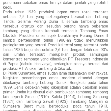
penemuan cebakan emas lainnya dalam jumlah yang relatif
kecil.
Pada tahun 1939, produksi logam emas total tercatat
sebesar 2,5 ton, yang setengahnya berasal dari Lebong
Tandai. Selama Perang Dunia II, semua tambang emas
tersebut ditutup dan sesudah perang hanya beberapa
tambang yang dibuka kembali termasuk Tambang Emas
Cikotok. Produksi emas sejak berakhirnya Perang Dunia II
sampai pertengahan tahun 1980-an tidak menunjukkan
peningkatan yang berarti. Produksi total yang tercatat pada
tahun 1985 berjumlah sekitar 2,6 ton, dengan lebih dari 90%
dari jumlah tersebut merupakan produk sampingan
konsentrat tembaga yang dihasilkan PT Freeport Indonesia
di Papua (dahulu Irian Jaya), sedangkan sisanya berasal dari
produksi PT Aneka Tambang di Cikotok.
Di Pulau Sumatera, emas sudah lama diusahakan oleh rakyat.
Kegiatan penambangan emas modern ditandai dengan
dibukanya tambang Lebong Donok, Bengkulu pada tahun
1899. Jenis cebakan yang dikerjakan adalah cebakan emas
primer. Usaha itu disusul oleh pembukaan tambang-tambang
lain seperti Simau (1910), Salida (1914), Lebong Simpang
(1921) dan Tambang Sawah (1923). Tambang Mangani di
Sumatera Barat mulai berproduksi pada tahun 1913,
tambang yang diusahakan oleh perusahaan Equator ini