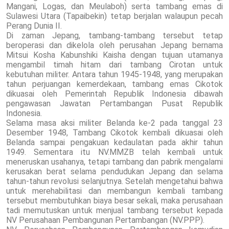
Mangani, Logas, dan Meulaboh) serta tambang emas di
Sulawesi Utara (Tapaibekin) tetap berjalan walaupun pecah
Perang Dunia II.
Di zaman Jepang, tambang-tambang tersebut tetap
beroperasi dan dikelola oleh perusahan Jepang bernama
Mitsui Kosha Kabunshiki Kaisha dengan tujuan utamanya
mengambil timah hitam dari tambang Cirotan untuk
kebutuhan militer. Antara tahun 1945-1948, yang merupakan
tahun perjuangan kemerdekaan, tambang emas Cikotok
dikuasai oleh Pemerintah Republik Indonesia dibawah
pengawasan Jawatan Pertambangan Pusat Republik
Indonesia.
Selama masa aksi militer Belanda ke-2 pada tanggal 23
Desember 1948, Tambang Cikotok kembali dikuasai oleh
Belanda sampai pengakuan kedaulatan pada akhir tahun
1949. Sementara itu NV.MMZB telah kembali untuk
meneruskan usahanya, tetapi tambang dan pabrik mengalami
kerusakan berat selama pendudukan Jepang dan selama
tahun-tahun revolusi selanjutnya. Setelah mengetahui bahwa
untuk merehabilitasi dan membangun kembali tambang
tersebut membutuhkan biaya besar sekali, maka perusahaan
tadi memutuskan untuk menjual tambang tersebut kepada
NV Perusahaan Pembangunan Pertambangan (NV.PPP).