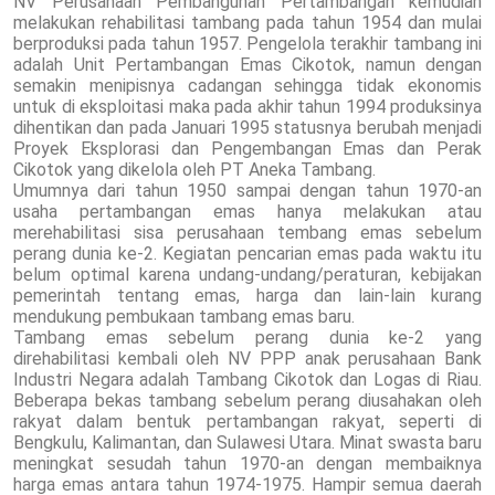
NV Perusahaan Pembangunan Pertambangan kemudian
melakukan rehabilitasi tambang pada tahun 1954 dan mulai
berproduksi pada tahun 1957. Pengelola terakhir tambang ini
adalah Unit Pertambangan Emas Cikotok, namun dengan
semakin menipisnya cadangan sehingga tidak ekonomis
untuk di eksploitasi maka pada akhir tahun 1994 produksinya
dihentikan dan pada Januari 1995 statusnya berubah menjadi
Proyek Eksplorasi dan Pengembangan Emas dan Perak
Cikotok yang dikelola oleh PT Aneka Tambang.
Umumnya dari tahun 1950 sampai dengan tahun 1970-an
usaha pertambangan emas hanya melakukan atau
merehabilitasi sisa perusahaan tembang emas sebelum
perang dunia ke-2. Kegiatan pencarian emas pada waktu itu
belum optimal karena undang-undang/peraturan, kebijakan
pemerintah tentang emas, harga dan lain-lain kurang
mendukung pembukaan tambang emas baru.
Tambang emas sebelum perang dunia ke-2 yang
direhabilitasi kembali oleh NV PPP anak perusahaan Bank
Industri Negara adalah Tambang Cikotok dan Logas di Riau.
Beberapa bekas tambang sebelum perang diusahakan oleh
rakyat dalam bentuk pertambangan rakyat, seperti di
Bengkulu, Kalimantan, dan Sulawesi Utara. Minat swasta baru
meningkat sesudah tahun 1970-an dengan membaiknya
harga emas antara tahun 1974-1975. Hampir semua daerah