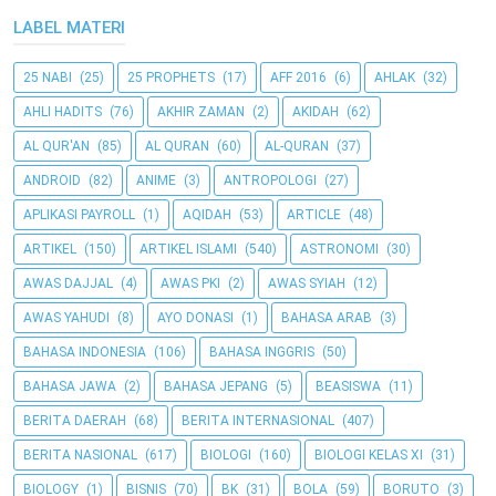
LABEL MATERI
25 NABI
(25)
25 PROPHETS
(17)
AFF 2016
(6)
AHLAK
(32)
AHLI HADITS
(76)
AKHIR ZAMAN
(2)
AKIDAH
(62)
AL QUR'AN
(85)
AL QURAN
(60)
AL-QURAN
(37)
ANDROID
(82)
ANIME
(3)
ANTROPOLOGI
(27)
APLIKASI PAYROLL
(1)
AQIDAH
(53)
ARTICLE
(48)
ARTIKEL
(150)
ARTIKEL ISLAMI
(540)
ASTRONOMI
(30)
AWAS DAJJAL
(4)
AWAS PKI
(2)
AWAS SYIAH
(12)
AWAS YAHUDI
(8)
AYO DONASI
(1)
BAHASA ARAB
(3)
BAHASA INDONESIA
(106)
BAHASA INGGRIS
(50)
BAHASA JAWA
(2)
BAHASA JEPANG
(5)
BEASISWA
(11)
BERITA DAERAH
(68)
BERITA INTERNASIONAL
(407)
BERITA NASIONAL
(617)
BIOLOGI
(160)
BIOLOGI KELAS XI
(31)
BIOLOGY
(1)
BISNIS
(70)
BK
(31)
BOLA
(59)
BORUTO
(3)