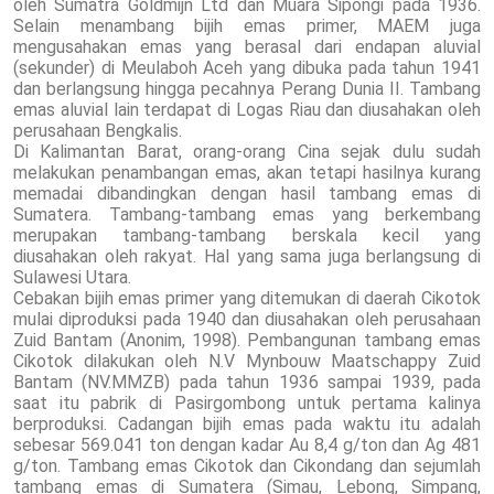
oleh Sumatra Goldmijn Ltd dan Muara Sipongi pada 1936.
Selain menambang bijih emas primer, MAEM juga
mengusahakan emas yang berasal dari endapan aluvial
(sekunder) di Meulaboh Aceh yang dibuka pada tahun 1941
dan berlangsung hingga pecahnya Perang Dunia II. Tambang
emas aluvial lain terdapat di Logas Riau dan diusahakan oleh
perusahaan Bengkalis.
Di Kalimantan Barat, orang-orang Cina sejak dulu sudah
melakukan penambangan emas, akan tetapi hasilnya kurang
memadai dibandingkan dengan hasil tambang emas di
Sumatera. Tambang-tambang emas yang berkembang
merupakan tambang-tambang berskala kecil yang
diusahakan oleh rakyat. Hal yang sama juga berlangsung di
Sulawesi Utara.
Cebakan bijih emas primer yang ditemukan di daerah Cikotok
mulai diproduksi pada 1940 dan diusahakan oleh perusahaan
Zuid Bantam (Anonim, 1998). Pembangunan tambang emas
Cikotok dilakukan oleh N.V Mynbouw Maatschappy Zuid
Bantam (NV.MMZB) pada tahun 1936 sampai 1939, pada
saat itu pabrik di Pasirgombong untuk pertama kalinya
berproduksi. Cadangan bijih emas pada waktu itu adalah
sebesar 569.041 ton dengan kadar Au 8,4 g/ton dan Ag 481
g/ton. Tambang emas Cikotok dan Cikondang dan sejumlah
tambang emas di Sumatera (Simau, Lebong, Simpang,