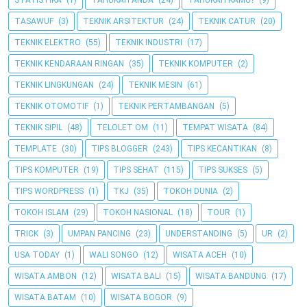
STATISTIKA
(1)
TAHUKAH ANDA
(24)
TAHUKAH KAMU?
(9)
TASAWUF
(3)
TEKNIK ARSITEKTUR
(24)
TEKNIK CATUR
(20)
TEKNIK ELEKTRO
(55)
TEKNIK INDUSTRI
(17)
TEKNIK KENDARAAN RINGAN
(35)
TEKNIK KOMPUTER
(2)
TEKNIK LINGKUNGAN
(24)
TEKNIK MESIN
(61)
TEKNIK OTOMOTIF
(1)
TEKNIK PERTAMBANGAN
(5)
TEKNIK SIPIL
(48)
TELOLET OM
(11)
TEMPAT WISATA
(84)
TEMPLATE
(30)
TIPS BLOGGER
(243)
TIPS KECANTIKAN
(8)
TIPS KOMPUTER
(19)
TIPS SEHAT
(115)
TIPS SUKSES
(5)
TIPS WORDPRESS
(1)
TKJ
(35)
TOKOH DUNIA
(2)
TOKOH ISLAM
(29)
TOKOH NASIONAL
(18)
TOUR
(1)
TRICK
(3)
UMPAN PANCING
(23)
UNDERSTANDING
(5)
UR
(2)
USA TODAY
(1)
WALI SONGO
(12)
WISATA ACEH
(10)
WISATA AMBON
(12)
WISATA BALI
(15)
WISATA BANDUNG
(17)
WISATA BATAM
(10)
WISATA BOGOR
(9)