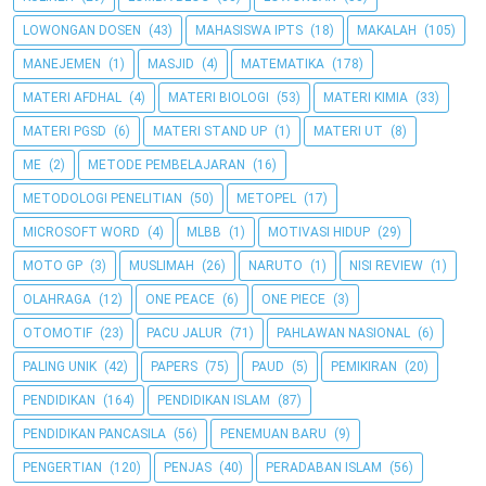
LOWONGAN DOSEN
(43)
MAHASISWA IPTS
(18)
MAKALAH
(105)
MANEJEMEN
(1)
MASJID
(4)
MATEMATIKA
(178)
MATERI AFDHAL
(4)
MATERI BIOLOGI
(53)
MATERI KIMIA
(33)
MATERI PGSD
(6)
MATERI STAND UP
(1)
MATERI UT
(8)
ME
(2)
METODE PEMBELAJARAN
(16)
METODOLOGI PENELITIAN
(50)
METOPEL
(17)
MICROSOFT WORD
(4)
MLBB
(1)
MOTIVASI HIDUP
(29)
MOTO GP
(3)
MUSLIMAH
(26)
NARUTO
(1)
NISI REVIEW
(1)
OLAHRAGA
(12)
ONE PEACE
(6)
ONE PIECE
(3)
OTOMOTIF
(23)
PACU JALUR
(71)
PAHLAWAN NASIONAL
(6)
PALING UNIK
(42)
PAPERS
(75)
PAUD
(5)
PEMIKIRAN
(20)
PENDIDIKAN
(164)
PENDIDIKAN ISLAM
(87)
PENDIDIKAN PANCASILA
(56)
PENEMUAN BARU
(9)
PENGERTIAN
(120)
PENJAS
(40)
PERADABAN ISLAM
(56)