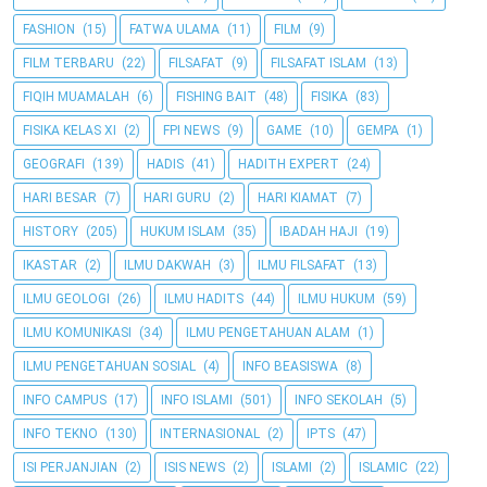
FASHION
(15)
FATWA ULAMA
(11)
FILM
(9)
FILM TERBARU
(22)
FILSAFAT
(9)
FILSAFAT ISLAM
(13)
FIQIH MUAMALAH
(6)
FISHING BAIT
(48)
FISIKA
(83)
FISIKA KELAS XI
(2)
FPI NEWS
(9)
GAME
(10)
GEMPA
(1)
GEOGRAFI
(139)
HADIS
(41)
HADITH EXPERT
(24)
HARI BESAR
(7)
HARI GURU
(2)
HARI KIAMAT
(7)
HISTORY
(205)
HUKUM ISLAM
(35)
IBADAH HAJI
(19)
IKASTAR
(2)
ILMU DAKWAH
(3)
ILMU FILSAFAT
(13)
ILMU GEOLOGI
(26)
ILMU HADITS
(44)
ILMU HUKUM
(59)
ILMU KOMUNIKASI
(34)
ILMU PENGETAHUAN ALAM
(1)
ILMU PENGETAHUAN SOSIAL
(4)
INFO BEASISWA
(8)
INFO CAMPUS
(17)
INFO ISLAMI
(501)
INFO SEKOLAH
(5)
INFO TEKNO
(130)
INTERNASIONAL
(2)
IPTS
(47)
ISI PERJANJIAN
(2)
ISIS NEWS
(2)
ISLAMI
(2)
ISLAMIC
(22)