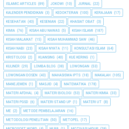
ISLAMIC ARTICLES
(89)
JOKOWI
(10)
JURNAL
(22)
KALENDER PENDIDIKAN
(3)
KEDOKTERAN
(100)
KERAJAAN
(17)
KESEHATAN
(43)
KESENIAN
(22)
KHASIAT OBAT
(3)
KIMIA
(76)
KISAH ABU NAWAS
(5)
KISAH ISLAMI
(187)
KISAH MALAIKAT
(15)
KISAH MUHAMMAD SAW
(46)
KISAH NABI
(23)
KISAH NYATA
(11)
KONSULTASI ISLAM
(64)
KRISTOLOGI
(2)
KUANSING
(40)
KUE KERING
(1)
KULINER
(29)
LOMBA BLOG
(38)
LOWONGAN
(53)
LOWONGAN DOSEN
(43)
MAHASISWA IPTS
(18)
MAKALAH
(105)
MANEJEMEN
(1)
MASJID
(4)
MATEMATIKA
(178)
MATERI AFDHAL
(4)
MATERI BIOLOGI
(53)
MATERI KIMIA
(33)
MATERI PGSD
(6)
MATERI STAND UP
(1)
MATERI UT
(8)
ME
(2)
METODE PEMBELAJARAN
(16)
METODOLOGI PENELITIAN
(50)
METOPEL
(17)
MICROSOFT WORD
(4)
MLBB
(1)
MOTIVASI HIDUP
(29)