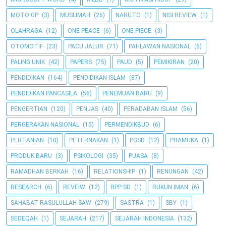
MOTO GP
(3)
MUSLIMAH
(26)
NARUTO
(1)
NISI REVIEW
(1)
OLAHRAGA
(12)
ONE PEACE
(6)
ONE PIECE
(3)
OTOMOTIF
(23)
PACU JALUR
(71)
PAHLAWAN NASIONAL
(6)
PALING UNIK
(42)
PAPERS
(75)
PAUD
(5)
PEMIKIRAN
(20)
PENDIDIKAN
(164)
PENDIDIKAN ISLAM
(87)
PENDIDIKAN PANCASILA
(56)
PENEMUAN BARU
(9)
PENGERTIAN
(120)
PENJAS
(40)
PERADABAN ISLAM
(56)
PERGERAKAN NASIONAL
(15)
PERMENDIKBUD
(6)
PERTANIAN
(10)
PETERNAKAN
(1)
PGSD
(12)
PRAMUKA
(1)
PRODUK BARU
(3)
PSIKOLOGI
(35)
PUASA
(8)
RAMADHAN BERKAH
(16)
RELATIONSHIP
(1)
RENUNGAN
(42)
RESEARCH
(6)
REVEIW
(12)
RPP SD
(1)
RUKUN IMAN
(6)
SAHABAT RASULULLAH SAW
(279)
SASTRA
(1)
SBY
(1)
SEDEQAH
(1)
SEJARAH
(217)
SEJARAH INDONESIA
(132)