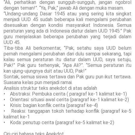
“Ali, perhatikan dengan sungguh-sungguh, jangan ngobrol
dengan teman!”. “Ya, Pak,” jawab Ali dengan muka masam.
“Undang-undang Dasar 1945 atau yang sering kita singkat
menjadi UUD 45 sudah beberapa kali mengalami perubahan
disesuaikan dengan kondisi masyarakat Indonesia. Semua
peraturan yang ada di Indonesia diatur dalam UUD 1945.” Pak
guru menjelaskan beberapa perubahan yang terjadi dalam
UUD 45.
Tiba-tiba Ali berkomentar, “Pak, setahu saya UUD belum
pernah mengalami perubahan dari dulu sampai sekarang, tapi
kalau semua peraturan itu diatur dalam UUD, saya setuju,
Pak!” Pak guru terhenyak, “Apa Ali?”. “Semua peraturan itu
kan ujung-ujungnya duit atau UUD, Pak!”
Sontak, semua siswa tertawa dan Pak guru pun ikut tertawa.
Suasana kelas pun menjadi ramai.
Analisis struktur teks anekdot di atas adalah
• Abstraksi: Pembuka cerita ( paragraf ke-1 kalimat ke-1)
• Orientasi: situasi awal cerita (paragraf ke-1 kalimat ke-2)
• Krisis: bagian konflik cerita (paragraf ke-4)
• Reaksi: tanggapan tokoh terhadap konflik (paragraf ke-5
kalimat ke-1
• Koda: penutup cerita (paragraf ke-5 kalimat ke-2)
Ciri-ciri bahasa teks Anekdot