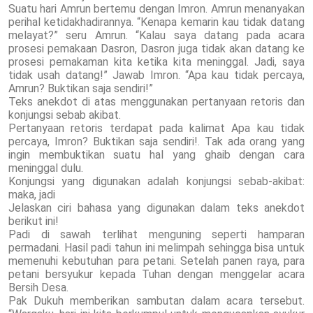
Suatu hari Amrun bertemu dengan Imron. Amrun menanyakan
perihal ketidakhadirannya. “Kenapa kemarin kau tidak datang
melayat?” seru Amrun. “Kalau saya datang pada acara
prosesi pemakaan Dasron, Dasron juga tidak akan datang ke
prosesi pemakaman kita ketika kita meninggal. Jadi, saya
tidak usah datang!” Jawab Imron. “Apa kau tidak percaya,
Amrun? Buktikan saja sendiri!”
Teks anekdot di atas menggunakan pertanyaan retoris dan
konjungsi sebab akibat.
Pertanyaan retoris terdapat pada kalimat Apa kau tidak
percaya, Imron? Buktikan saja sendiri!. Tak ada orang yang
ingin membuktikan suatu hal yang ghaib dengan cara
meninggal dulu.
Konjungsi yang digunakan adalah konjungsi sebab-akibat:
maka, jadi
Jelaskan ciri bahasa yang digunakan dalam teks anekdot
berikut ini!
Padi di sawah terlihat menguning seperti hamparan
permadani. Hasil padi tahun ini melimpah sehingga bisa untuk
memenuhi kebutuhan para petani. Setelah panen raya, para
petani bersyukur kepada Tuhan dengan menggelar acara
Bersih Desa.
Pak Dukuh memberikan sambutan dalam acara tersebut.