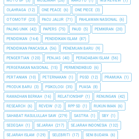
MOTO GP
(3)
MUSLIMAH
(26)
NARUTO
(1)
NISI REVIEW
(1)
OLAHRAGA
(12)
ONE PEACE
(6)
ONE PIECE
(3)
OTOMOTIF
(23)
PACU JALUR
(71)
PAHLAWAN NASIONAL
(6)
PALING UNIK
(42)
PAPERS
(75)
PAUD
(5)
PEMIKIRAN
(20)
PENDIDIKAN
(164)
PENDIDIKAN ISLAM
(87)
PENDIDIKAN PANCASILA
(56)
PENEMUAN BARU
(9)
PENGERTIAN
(120)
PENJAS
(40)
PERADABAN ISLAM
(56)
PERGERAKAN NASIONAL
(15)
PERMENDIKBUD
(6)
PERTANIAN
(10)
PETERNAKAN
(1)
PGSD
(12)
PRAMUKA
(1)
PRODUK BARU
(3)
PSIKOLOGI
(35)
PUASA
(8)
RAMADHAN BERKAH
(16)
RELATIONSHIP
(1)
RENUNGAN
(42)
RESEARCH
(6)
REVEIW
(12)
RPP SD
(1)
RUKUN IMAN
(6)
SAHABAT RASULULLAH SAW
(279)
SASTRA
(1)
SBY
(1)
SEDEQAH
(1)
SEJARAH
(217)
SEJARAH INDONESIA
(132)
SEJARAH ISLAM
(129)
SELEBRITI
(17)
SENI BUDAYA
(6)