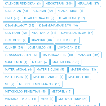
KALENDER PENDIDIKAN
(3)
KEDOKTERAN
(100)
KERAJAAN
(17)
KESEHATAN
(43)
KESENIAN
(22)
KHASIAT OBAT
(3)
KIMIA
(76)
KISAH ABU NAWAS
(5)
KISAH ISLAMI
(187)
KISAH MALAIKAT
(15)
KISAH MUHAMMAD SAW
(46)
KISAH NABI
(23)
KISAH NYATA
(11)
KONSULTASI ISLAM
(64)
KRISTOLOGI
(2)
KUANSING
(40)
KUE KERING
(1)
KULINER
(29)
LOMBA BLOG
(38)
LOWONGAN
(53)
LOWONGAN DOSEN
(43)
MAHASISWA IPTS
(18)
MAKALAH
(105)
MANEJEMEN
(1)
MASJID
(4)
MATEMATIKA
(178)
MATERI AFDHAL
(4)
MATERI BIOLOGI
(53)
MATERI KIMIA
(33)
MATERI PGSD
(6)
MATERI STAND UP
(1)
MATERI UT
(8)
ME
(2)
METODE PEMBELAJARAN
(16)
METODOLOGI PENELITIAN
(50)
METOPEL
(17)
MICROSOFT WORD
(4)
MLBB
(1)
MOTIVASI HIDUP
(29)