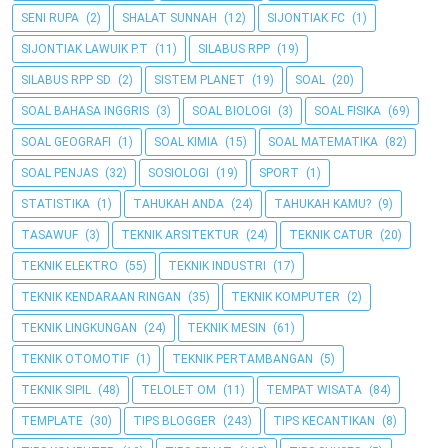
SENI RUPA
(2)
SHALAT SUNNAH
(12)
SIJONTIAK FC
(1)
SIJONTIAK LAWUIK P.T
(11)
SILABUS RPP
(19)
SILABUS RPP SD
(2)
SISTEM PLANET
(19)
SOAL
(20)
SOAL BAHASA INGGRIS
(3)
SOAL BIOLOGI
(3)
SOAL FISIKA
(69)
SOAL GEOGRAFI
(1)
SOAL KIMIA
(15)
SOAL MATEMATIKA
(82)
SOAL PENJAS
(32)
SOSIOLOGI
(19)
SPORT
(1)
STATISTIKA
(1)
TAHUKAH ANDA
(24)
TAHUKAH KAMU?
(9)
TASAWUF
(3)
TEKNIK ARSITEKTUR
(24)
TEKNIK CATUR
(20)
TEKNIK ELEKTRO
(55)
TEKNIK INDUSTRI
(17)
TEKNIK KENDARAAN RINGAN
(35)
TEKNIK KOMPUTER
(2)
TEKNIK LINGKUNGAN
(24)
TEKNIK MESIN
(61)
TEKNIK OTOMOTIF
(1)
TEKNIK PERTAMBANGAN
(5)
TEKNIK SIPIL
(48)
TELOLET OM
(11)
TEMPAT WISATA
(84)
TEMPLATE
(30)
TIPS BLOGGER
(243)
TIPS KECANTIKAN
(8)