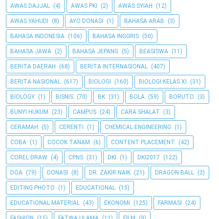
AWAS DAJJAL
(4)
AWAS PKI
(2)
AWAS SYIAH
(12)
AWAS YAHUDI
(8)
AYO DONASI
(1)
BAHASA ARAB
(3)
BAHASA INDONESIA
(106)
BAHASA INGGRIS
(50)
BAHASA JAWA
(2)
BAHASA JEPANG
(5)
BEASISWA
(11)
BERITA DAERAH
(68)
BERITA INTERNASIONAL
(407)
BERITA NASIONAL
(617)
BIOLOGI
(160)
BIOLOGI KELAS XI
(31)
BIOLOGY
(1)
BISNIS
(70)
BK
(31)
BOLA
(59)
BORUTO
(3)
BUNYI HUKUM
(23)
CAMPUS
(24)
CARA SHALAT
(3)
CERAMAH
(5)
CERENTI
(1)
CHEMICAL ENGINEERING
(1)
COBA
(1)
COCOK TANAM
(6)
CONTENT PLACEMENT
(42)
COREL DRAW
(4)
CPNS
(31)
DKI
(1)
DKI2017
(122)
DOA
(79)
DONASI
(8)
DR. ZAKIR NAIK
(21)
DRAGON BALL
(3)
EDITING PHOTO
(1)
EDUCATIONAL
(15)
EDUCATIONAL MATERIAL
(43)
EKONOMI
(125)
FARMASI
(24)
FASHION
(15)
FATWA ULAMA
(11)
FILM
(9)