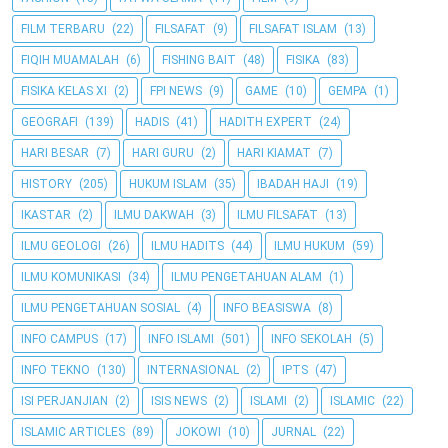
FILM TERBARU
(22)
FILSAFAT
(9)
FILSAFAT ISLAM
(13)
FIQIH MUAMALAH
(6)
FISHING BAIT
(48)
FISIKA
(83)
FISIKA KELAS XI
(2)
FPI NEWS
(9)
GAME
(10)
GEMPA
(1)
GEOGRAFI
(139)
HADIS
(41)
HADITH EXPERT
(24)
HARI BESAR
(7)
HARI GURU
(2)
HARI KIAMAT
(7)
HISTORY
(205)
HUKUM ISLAM
(35)
IBADAH HAJI
(19)
IKASTAR
(2)
ILMU DAKWAH
(3)
ILMU FILSAFAT
(13)
ILMU GEOLOGI
(26)
ILMU HADITS
(44)
ILMU HUKUM
(59)
ILMU KOMUNIKASI
(34)
ILMU PENGETAHUAN ALAM
(1)
ILMU PENGETAHUAN SOSIAL
(4)
INFO BEASISWA
(8)
INFO CAMPUS
(17)
INFO ISLAMI
(501)
INFO SEKOLAH
(5)
INFO TEKNO
(130)
INTERNASIONAL
(2)
IPTS
(47)
ISI PERJANJIAN
(2)
ISIS NEWS
(2)
ISLAMI
(2)
ISLAMIC
(22)
ISLAMIC ARTICLES
(89)
JOKOWI
(10)
JURNAL
(22)