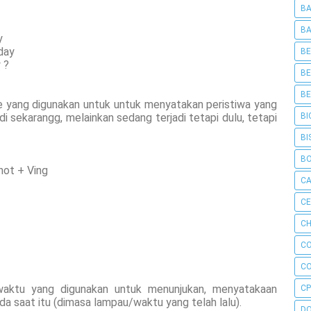
BA
BA
y
rday
BE
 ?
BE
BE
 yang digunakan untuk untuk menyatakan peristiwa yang
di sekarangg, melainkan sedang terjadi tetapi dulu, tetapi
BI
BI
B
 + Ving
C
C
CH
C
C
waktu yang digunakan untuk menunjukan, menyatakaan
CP
da saat itu (dimasa lampau/waktu yang telah lalu).
D