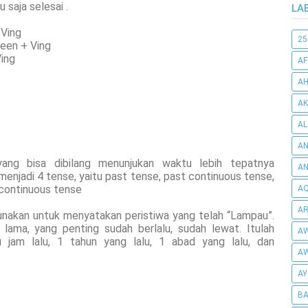
 saja selesai .
LA
Ving
25
een + Ving
ing
AF
AH
AK
AL
AN
ang bisa dibilang menunjukan waktu lebih tepatnya
A
menjadi 4 tense, yaitu past tense, past continuous tense,
continuous tense
AQ
AR
nakan untuk menyatakan peristiwa yang telah “Lampau”.
 lama, yang penting sudah berlalu, sudah lewat. Itulah
AW
 jam lalu, 1 tahun yang lalu, 1 abad yang lalu, dan
AW
AY
BA