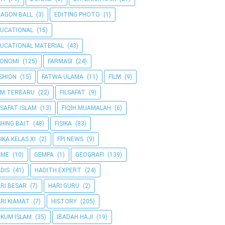
AGON BALL
(3)
EDITING PHOTO
(1)
UCATIONAL
(15)
UCATIONAL MATERIAL
(43)
KONOMI
(125)
FARMASI
(24)
SHION
(15)
FATWA ULAMA
(11)
FILM
(9)
LM TERBARU
(22)
FILSAFAT
(9)
LSAFAT ISLAM
(13)
FIQIH MUAMALAH
(6)
SHING BAIT
(48)
FISIKA
(83)
SIKA KELAS XI
(2)
FPI NEWS
(9)
AME
(10)
GEMPA
(1)
GEOGRAFI
(139)
DIS
(41)
HADITH EXPERT
(24)
RI BESAR
(7)
HARI GURU
(2)
RI KIAMAT
(7)
HISTORY
(205)
KUM ISLAM
(35)
IBADAH HAJI
(19)