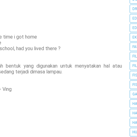
DR
ED
ED
e time i got home
E
e
FA
 school, had you lived there ?
FI
ah bentuk yang digunakan untuk menyatakan hal atau
FI
sedang terjadi dimasa lampau.
FI
FI
 Ving
G
HA
HA
HA
HU