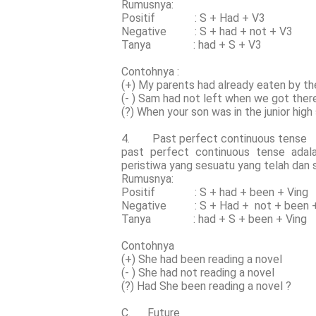
Rumusnya:
Positif : S + Had + V3
Negative : S + had + not + V3
Tanya : had + S + V3
Contohnya :
(+) My parents had already eaten by th
(- ) Sam had not left when we got ther
(?) When your son was in the junior high
4. Past perfect continuous tense
past perfect continuous tense adal
peristiwa yang sesuatu yang telah dan 
Rumusnya:
Positif : S + had + been + Ving
Negative : S + Had + not + been +
Tanya : had + S + been + Ving
Contohnya
(+) She had been reading a novel
(- ) She had not reading a novel
(?) Had She been reading a novel ?
C. Future