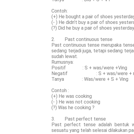
Contoh:
(+) He bought a pair of shoes yesterda
(- ) He didn’t buy a pair of shoes yeste
(?) Did he buy a pair of shoes yesterday
2. Past continuous tense
Past continuous tense merupaka tense
sedang terjadi juga, tetapi sedang terja
sudah lewat.
Rumusnya:
Positif : S + was/were +Ving
Negatif : S + was/were + not
Tanya : Was/were + S + Ving
Contoh :
(+) He was cooking
(- ) He was not cooking
(?) Was he cooking ?
3. Past perfect tense
Past perfect tense adalah bentuk 
sesuatu yang telah selesai dilakukan pa