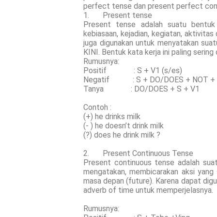
perfect tense dan present perfect con
1. Present tense
Present tense adalah suatu bentuk
kebiasaan, kejadian, kegiatan, aktivita
juga digunakan untuk menyatakan suatu
KINI. Bentuk kata kerja ini paling serin
Rumusnya:
Positif : S + V1 (s/es)
Negatif : S + DO/DOES + NOT +
Tanya : DO/DOES + S + V1
Contoh :
(+) he drinks milk
(- ) he doesn’t drink milk
(?) does he drink milk ?
2. Present Continuous Tense
Present continuous tense adalah sua
mengatakan, membicarakan aksi yang 
masa depan (future). Karena dapat digua
adverb of time untuk memperjelasnya.
Rumusnya: