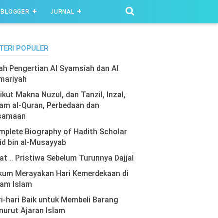
BLOGGER
JURNAL
TERI POPULER
lah Pengertian Al Syamsiah dan Al
mariyah
ikut Makna Nuzul, dan Tanzil, Inzal,
am al-Quran, Perbedaan dan
samaan
plete Biography of Hadith Scholar
id bin al-Musayyab
at .. Pristiwa Sebelum Turunnya Dajjal
kum Merayakan Hari Kemerdekaan di
lam Islam
i-hari Baik untuk Membeli Barang
urut Ajaran Islam