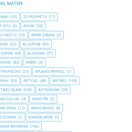
BEL MATERI
 NABI
(25)
25 PROPHETS
(17)
F 2016
(6)
AHLAK
(32)
LI HADITS
(76)
AKHIR ZAMAN
(2)
IDAH
(62)
AL QUR'AN
(85)
 QURAN
(60)
AL-QURAN
(37)
DROID
(82)
ANIME
(3)
NTROPOLOGI
(27)
APLIKASI PAYROLL
(1)
IDAH
(53)
ARTICLE
(48)
ARTIKEL
(150)
TIKEL ISLAMI
(540)
ASTRONOMI
(30)
AS DAJJAL
(4)
AWAS PKI
(2)
AS SYIAH
(12)
AWAS YAHUDI
(8)
O DONASI
(1)
BAHASA ARAB
(3)
HASA INDONESIA
(106)