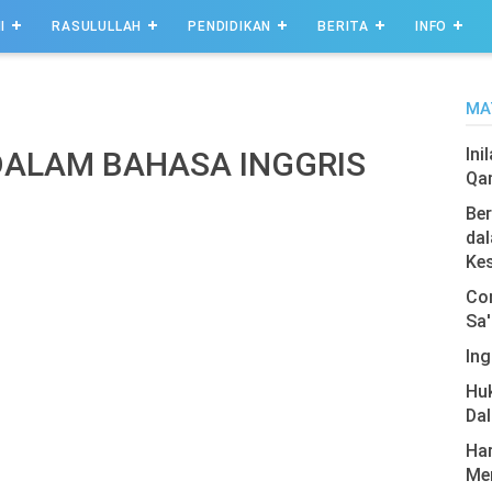
I
RASULULLAH
PENDIDIKAN
BERITA
INFO
MA
Ini
DALAM BAHASA INGGRIS
Qa
Ber
dal
Ke
Com
Sa'
Ing
Hu
Da
Har
Men