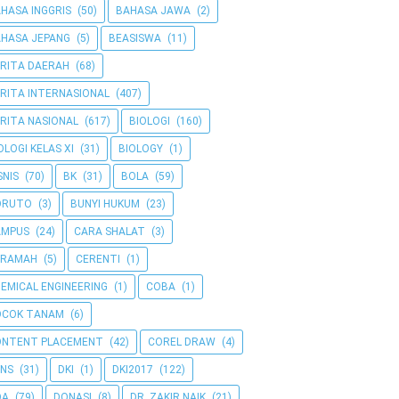
HASA INGGRIS
(50)
BAHASA JAWA
(2)
HASA JEPANG
(5)
BEASISWA
(11)
RITA DAERAH
(68)
RITA INTERNASIONAL
(407)
RITA NASIONAL
(617)
BIOLOGI
(160)
OLOGI KELAS XI
(31)
BIOLOGY
(1)
SNIS
(70)
BK
(31)
BOLA
(59)
ORUTO
(3)
BUNYI HUKUM
(23)
AMPUS
(24)
CARA SHALAT
(3)
ERAMAH
(5)
CERENTI
(1)
EMICAL ENGINEERING
(1)
COBA
(1)
OCOK TANAM
(6)
ONTENT PLACEMENT
(42)
COREL DRAW
(4)
NS
(31)
DKI
(1)
DKI2017
(122)
OA
(79)
DONASI
(8)
DR. ZAKIR NAIK
(21)