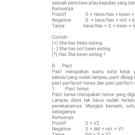
sebuah peristiwa atau kejadian yang baru
Rumusnya:
Positif : S + Have/has + been + 
Negative : S + have/has + not + b
Tanya : have/has + S + been + V
Contoh :
(+) She has been eating
(- ) She has not been eating
(?) Has She been eating ?
B. Past
Past merupakan suatu kata kerja y
dahulu/yang sudah lampau, past dibagi 
past perfecet tense dan past perfect 
1. Past tense
Past tense merupakan tense yang digu
Lampau disini tak harus sudah terlalu
penekanannya. Mungkin kemarin, satu
sebagainya.
Rumusnya :
Positif : S + V2
Negative : S + did + not + V1
Tanya : Did + S + V1