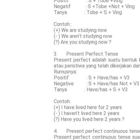
Positif : S + Tobe +Ving
Negatif : S +Tobe +Not + Ving
Tanya : Tobe + S + Ving
Contoh :
(+) We are studying now
(- ) We aren’t studying now
(?) Are you studying now ?
3. Present Perfect Tense
Present perfect adalah suatu bentuk 
atau peristiwa yang telah dikerjakan d
Rumusnya:
Positif : S + Have/has + V3
Negative : S + Have/has Not + V3
Tanya : Have/has + S + V3
Contoh:
(+) I have lived here for 2 years
(- ) I haven’t lived here 2 years
(?) Have you lived here 2 years ?
4. Present perfect continuous tens
Present perfect continuous tense sua