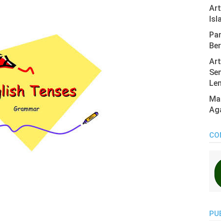
Ar
Isl
Pan
Ber
Art
Sen
Len
Mas
Ag
CO
PU