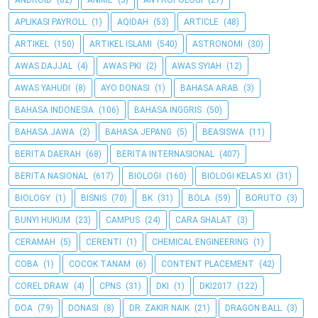
ANDROID
(82)
ANIME
(3)
ANTROPOLOGI
(27)
APLIKASI PAYROLL
(1)
AQIDAH
(53)
ARTICLE
(48)
ARTIKEL
(150)
ARTIKEL ISLAMI
(540)
ASTRONOMI
(30)
AWAS DAJJAL
(4)
AWAS PKI
(2)
AWAS SYIAH
(12)
AWAS YAHUDI
(8)
AYO DONASI
(1)
BAHASA ARAB
(3)
BAHASA INDONESIA
(106)
BAHASA INGGRIS
(50)
BAHASA JAWA
(2)
BAHASA JEPANG
(5)
BEASISWA
(11)
BERITA DAERAH
(68)
BERITA INTERNASIONAL
(407)
BERITA NASIONAL
(617)
BIOLOGI
(160)
BIOLOGI KELAS XI
(31)
BIOLOGY
(1)
BISNIS
(70)
BK
(31)
BOLA
(59)
BORUTO
(3)
BUNYI HUKUM
(23)
CAMPUS
(24)
CARA SHALAT
(3)
CERAMAH
(5)
CERENTI
(1)
CHEMICAL ENGINEERING
(1)
COBA
(1)
COCOK TANAM
(6)
CONTENT PLACEMENT
(42)
COREL DRAW
(4)
CPNS
(31)
DKI
(1)
DKI2017
(122)
DOA
(79)
DONASI
(8)
DR. ZAKIR NAIK
(21)
DRAGON BALL
(3)