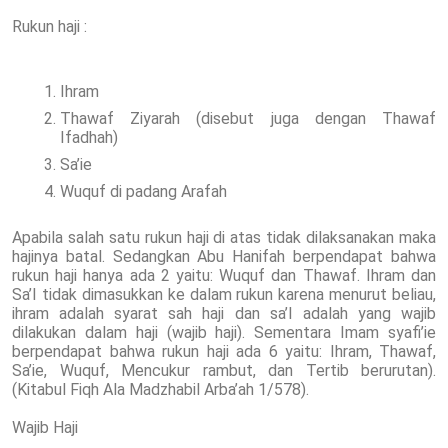
Rukun haji :
Ihram
Thawaf Ziyarah (disebut juga dengan Thawaf
Ifadhah)
Sa’ie
Wuquf di padang Arafah
Apabila salah satu rukun haji di atas tidak dilaksanakan maka
hajinya batal. Sedangkan Abu Hanifah berpendapat bahwa
rukun haji hanya ada 2 yaitu: Wuquf dan Thawaf. Ihram dan
Sa’I tidak dimasukkan ke dalam rukun karena menurut beliau,
ihram adalah syarat sah haji dan sa’I adalah yang wajib
dilakukan dalam haji (wajib haji). Sementara Imam syafi’ie
berpendapat bahwa rukun haji ada 6 yaitu: Ihram, Thawaf,
Sa’ie, Wuquf, Mencukur rambut, dan Tertib berurutan).
(Kitabul Fiqh Ala Madzhabil Arba’ah 1/578).
Wajib Haji