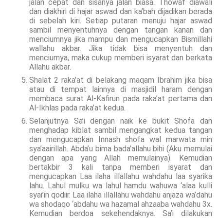
jalan cepat dan sisanya jalan biasa. Thowaf diawali
dan diakhiri di hajar aswad dan ka’bah dijadikan berada
di sebelah kiri. Setiap putaran menuju hajar aswad
sambil menyentuhnya dengan tangan kanan dan
menciumnya jika mampu dan mengucapkan Bismillahi
wallahu akbar. Jika tidak bisa menyentuh dan
menciumya, maka cukup memberi isyarat dan berkata
Allahu akbar.
Shalat 2 raka’at di belakang maqam Ibrahim jika bisa
atau di tempat lainnya di masjidil haram dengan
membaca surat Al-Kafirun pada raka’at pertama dan
Al-Ikhlas pada raka’at kedua.
Selanjutnya Sa’i dengan naik ke bukit Shofa dan
menghadap kiblat sambil mengangkat kedua tangan
dan mengucapkan Innash shofa wal marwata min
sya’aairillah. Abda’u bima bada’allahu bihi (Aku memulai
dengan apa yang Allah memulainya). Kemudian
bertakbir 3 kali tanpa memberi isyarat dan
mengucapkan Laa ilaha illallahu wahdahu laa syarika
lahu. Lahul mulku wa lahul hamdu wahuwa ‘alaa kulli
syai’in qodiir. Laa ilaha illallahu wahdahu anjaza wa’dahu
wa shodaqo ‘abdahu wa hazamal ahzaaba wahdahu 3x.
Kemudian berdoa sekehendaknya. Sa’i dilakukan