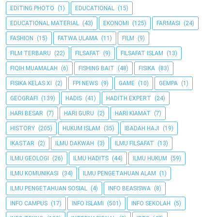
EDITING PHOTO
(1)
EDUCATIONAL
(15)
EDUCATIONAL MATERIAL
(43)
EKONOMI
(125)
FARMASI
(24)
FASHION
(15)
FATWA ULAMA
(11)
FILM
(9)
FILM TERBARU
(22)
FILSAFAT
(9)
FILSAFAT ISLAM
(13)
FIQIH MUAMALAH
(6)
FISHING BAIT
(48)
FISIKA
(83)
FISIKA KELAS XI
(2)
FPI NEWS
(9)
GAME
(10)
GEMPA
(1)
GEOGRAFI
(139)
HADIS
(41)
HADITH EXPERT
(24)
HARI BESAR
(7)
HARI GURU
(2)
HARI KIAMAT
(7)
HISTORY
(205)
HUKUM ISLAM
(35)
IBADAH HAJI
(19)
IKASTAR
(2)
ILMU DAKWAH
(3)
ILMU FILSAFAT
(13)
ILMU GEOLOGI
(26)
ILMU HADITS
(44)
ILMU HUKUM
(59)
ILMU KOMUNIKASI
(34)
ILMU PENGETAHUAN ALAM
(1)
ILMU PENGETAHUAN SOSIAL
(4)
INFO BEASISWA
(8)
INFO CAMPUS
(17)
INFO ISLAMI
(501)
INFO SEKOLAH
(5)