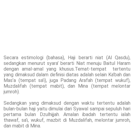
Secara estimologi (bahasa), Haji berarti niat (Al Qasdu),
sedangkan menurut syara’ berarti Niat menuju Baitul Haram
dengan amal-amal yang khusus.Temat-tempat tertentu
yang dimaksud dalam definisi diatas adalah selain Ka’bah dan
Mas’a (tempat sa’i), juga Padang Arafah (tempat wukuf),
Muzdalifah (tempat mabit), dan Mina (tempat melontar
jumroh).
Sedangkan yang dimaksud dengan waktu tertentu adalah
bulan-bulan haji yaitu dimulai dari Syawal sampai sepuluh hari
pertama bulan Dzulhijjah. Amalan ibadah tertentu ialah
thawaf, sa’i, wukuf, mazbit di Muzdalifah, melontar jumroh,
dan mabit di Mina.