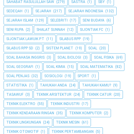
SAHABAT RASULULLAH SAW
(279)
SASTRA
(1)
SBY
(1)
SEDEQAH
(1)
SEJARAH
(217)
SEJARAH INDONESIA
(132)
SEJARAH ISLAM
(129)
SELEBRITI
(17)
SENI BUDAYA
(6)
SENI RUPA
(2)
SHALAT SUNNAH
(12)
SIJONTIAK FC
(1)
SIJONTIAK LAWUIK P.T
(11)
SILABUS RPP
(19)
SILABUS RPP SD
(2)
SISTEM PLANET
(19)
SOAL
(20)
SOAL BAHASA INGGRIS
(3)
SOAL BIOLOGI
(3)
SOAL FISIKA
(69)
SOAL GEOGRAFI
(1)
SOAL KIMIA
(15)
SOAL MATEMATIKA
(82)
SOAL PENJAS
(32)
SOSIOLOGI
(19)
SPORT
(1)
STATISTIKA
(1)
TAHUKAH ANDA
(24)
TAHUKAH KAMU?
(9)
TASAWUF
(3)
TEKNIK ARSITEKTUR
(24)
TEKNIK CATUR
(20)
TEKNIK ELEKTRO
(55)
TEKNIK INDUSTRI
(17)
TEKNIK KENDARAAN RINGAN
(35)
TEKNIK KOMPUTER
(2)
TEKNIK LINGKUNGAN
(24)
TEKNIK MESIN
(61)
TEKNIK OTOMOTIF
(1)
TEKNIK PERTAMBANGAN
(5)