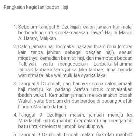
Rangkaian kegiatan ibadah Haji
Sebelum tanggal 8 Dzulhijjah, calon jamaah haji mulai
berbondong untuk melaksanakan Tawaf Haji di Masjid
Al Haram, Makkah.
Calon jamaah haji memakai pakaian Ihram (dua lembar
kain tanpa jahitan sebagai pakaian haji), sesuai
miqatnya, kemudian berniat haji, dan membaca bacaan
Talbiyah, yaitu mengucapkan Labbaikallahumma
labbaik labbaika laa syarika laka labbaik. Innal hamda
wan ni’mata laka wal mulk laa syarika laka..
Tanggal 9 Dzulhijjah, pagi harinya semua calon jamaah
haji menuju ke padang Arafah untuk menjalankan
ibadah wukuf. Kemudian jamaah melaksanakan ibadah
Wukuf, yaitu berdiam diri dan berdoa di padang Arafah
hingga Maghrib datang.
Tanggal 9 Dzulhijjah malam, jamaah menuju ke
Muzdalifah untuk mabbit (bermalam) dan mengambil
batu untuk melontar jumroh secukupnya.
Tanggal 9 Dzulhijjah tengah malam (setelah mabbit)