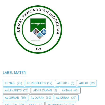
LABEL MATERI
25 NABI
(25)
25 PROPHETS
(17)
AFF 2016
(6)
AHLAK
(32)
AHLI HADITS
(76)
AKHIR ZAMAN
(2)
AKIDAH
(62)
AL QUR'AN
(85)
AL QURAN
(60)
AL-QURAN
(37)