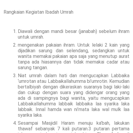
Rangkaian Kegiatan Ibadah Umrah
Diawali dengan mandi besar (janabah) sebelum ihram
untuk umrah.
mengenakan pakaian ihram. Untuk lelaki 2 kain yang
dijadikan sarung dan selendang, sedangkan untuk
wanita memakai pakaian apa saja yang menutup aurat
tanpa ada hiasannya dan tidak memakai cadar atau
sarung tangan.
Niat umrah dalam hati dan mengucapkan Labbaika
‘umrotan atau Labbaikallahumma bi’umrotin. Kemudian
bertalbiyah dengan dikeraskan suaranya bagi laki-laki
dan cukup dengan suara yang didengar orang yang
ada di sampingnya bagi wanita, yaitu mengucapkan
Labbaikallahumma labbaik labbaika laa syarika laka
labbaik. Innal hamda wan ni’mata laka wal mulk laa
syarika laka.
Sesampai Masjidil Haram menuju ka’bah, lakukan
thawaf sebanyak 7 kali putaran.3 putaran pertama