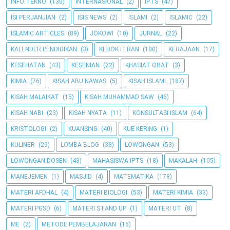
INFO TEKNO
(130)
INTERNASIONAL
(2)
IPTS
(47)
ISI PERJANJIAN
(2)
ISIS NEWS
(2)
ISLAMI
(2)
ISLAMIC
(22)
ISLAMIC ARTICLES
(89)
JOKOWI
(10)
JURNAL
(22)
KALENDER PENDIDIKAN
(3)
KEDOKTERAN
(100)
KERAJAAN
(17)
KESEHATAN
(43)
KESENIAN
(22)
KHASIAT OBAT
(3)
KIMIA
(76)
KISAH ABU NAWAS
(5)
KISAH ISLAMI
(187)
KISAH MALAIKAT
(15)
KISAH MUHAMMAD SAW
(46)
KISAH NABI
(23)
KISAH NYATA
(11)
KONSULTASI ISLAM
(64)
KRISTOLOGI
(2)
KUANSING
(40)
KUE KERING
(1)
KULINER
(29)
LOMBA BLOG
(38)
LOWONGAN
(53)
LOWONGAN DOSEN
(43)
MAHASISWA IPTS
(18)
MAKALAH
(105)
MANEJEMEN
(1)
MASJID
(4)
MATEMATIKA
(178)
MATERI AFDHAL
(4)
MATERI BIOLOGI
(53)
MATERI KIMIA
(33)
MATERI PGSD
(6)
MATERI STAND UP
(1)
MATERI UT
(8)
ME
(2)
METODE PEMBELAJARAN
(16)