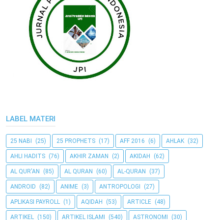
LABEL MATERI
25 NABI
(25)
25 PROPHETS
(17)
AFF 2016
(6)
AHLAK
(32)
AHLI HADITS
(76)
AKHIR ZAMAN
(2)
AKIDAH
(62)
AL QUR'AN
(85)
AL QURAN
(60)
AL-QURAN
(37)
ANDROID
(82)
ANIME
(3)
ANTROPOLOGI
(27)
APLIKASI PAYROLL
(1)
AQIDAH
(53)
ARTICLE
(48)
ARTIKEL
(150)
ARTIKEL ISLAMI
(540)
ASTRONOMI
(30)