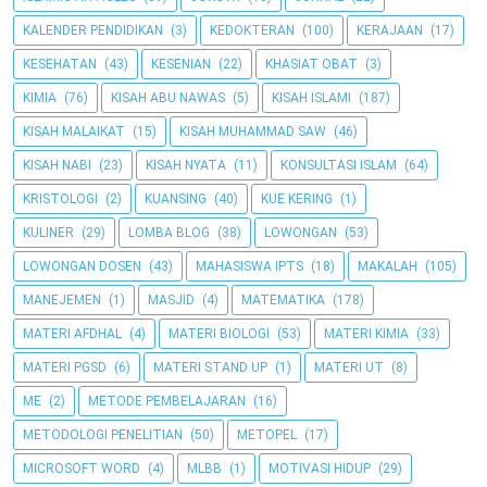
KALENDER PENDIDIKAN
(3)
KEDOKTERAN
(100)
KERAJAAN
(17)
KESEHATAN
(43)
KESENIAN
(22)
KHASIAT OBAT
(3)
KIMIA
(76)
KISAH ABU NAWAS
(5)
KISAH ISLAMI
(187)
KISAH MALAIKAT
(15)
KISAH MUHAMMAD SAW
(46)
KISAH NABI
(23)
KISAH NYATA
(11)
KONSULTASI ISLAM
(64)
KRISTOLOGI
(2)
KUANSING
(40)
KUE KERING
(1)
KULINER
(29)
LOMBA BLOG
(38)
LOWONGAN
(53)
LOWONGAN DOSEN
(43)
MAHASISWA IPTS
(18)
MAKALAH
(105)
MANEJEMEN
(1)
MASJID
(4)
MATEMATIKA
(178)
MATERI AFDHAL
(4)
MATERI BIOLOGI
(53)
MATERI KIMIA
(33)
MATERI PGSD
(6)
MATERI STAND UP
(1)
MATERI UT
(8)
ME
(2)
METODE PEMBELAJARAN
(16)
METODOLOGI PENELITIAN
(50)
METOPEL
(17)
MICROSOFT WORD
(4)
MLBB
(1)
MOTIVASI HIDUP
(29)