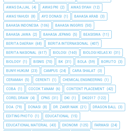
AWAS DAJJAL
(4)
AWAS PKI
(2)
AWAS SYIAH
(12)
AWAS YAHUDI
(8)
AYO DONASI
(1)
BAHASA ARAB
(3)
BAHASA INDONESIA
(106)
BAHASA INGGRIS
(50)
BAHASA JAWA
(2)
BAHASA JEPANG
(5)
BEASISWA
(11)
BERITA DAERAH
(68)
BERITA INTERNASIONAL
(407)
BERITA NASIONAL
(617)
BIOLOGI
(160)
BIOLOGI KELAS XI
(31)
BIOLOGY
(1)
BISNIS
(70)
BK
(31)
BOLA
(59)
BORUTO
(3)
BUNYI HUKUM
(23)
CAMPUS
(24)
CARA SHALAT
(3)
CERAMAH
(5)
CERENTI
(1)
CHEMICAL ENGINEERING
(1)
COBA
(1)
COCOK TANAM
(6)
CONTENT PLACEMENT
(42)
COREL DRAW
(4)
CPNS
(31)
DKI
(1)
DKI2017
(122)
DOA
(79)
DONASI
(8)
DR. ZAKIR NAIK
(21)
DRAGON BALL
(3)
EDITING PHOTO
(1)
EDUCATIONAL
(15)
EDUCATIONAL MATERIAL
(43)
EKONOMI
(125)
FARMASI
(24)