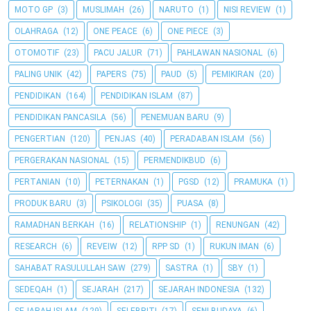
MOTO GP
(3)
MUSLIMAH
(26)
NARUTO
(1)
NISI REVIEW
(1)
OLAHRAGA
(12)
ONE PEACE
(6)
ONE PIECE
(3)
OTOMOTIF
(23)
PACU JALUR
(71)
PAHLAWAN NASIONAL
(6)
PALING UNIK
(42)
PAPERS
(75)
PAUD
(5)
PEMIKIRAN
(20)
PENDIDIKAN
(164)
PENDIDIKAN ISLAM
(87)
PENDIDIKAN PANCASILA
(56)
PENEMUAN BARU
(9)
PENGERTIAN
(120)
PENJAS
(40)
PERADABAN ISLAM
(56)
PERGERAKAN NASIONAL
(15)
PERMENDIKBUD
(6)
PERTANIAN
(10)
PETERNAKAN
(1)
PGSD
(12)
PRAMUKA
(1)
PRODUK BARU
(3)
PSIKOLOGI
(35)
PUASA
(8)
RAMADHAN BERKAH
(16)
RELATIONSHIP
(1)
RENUNGAN
(42)
RESEARCH
(6)
REVEIW
(12)
RPP SD
(1)
RUKUN IMAN
(6)
SAHABAT RASULULLAH SAW
(279)
SASTRA
(1)
SBY
(1)
SEDEQAH
(1)
SEJARAH
(217)
SEJARAH INDONESIA
(132)