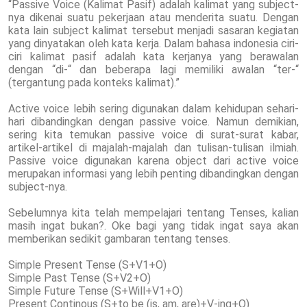
“Passive Voice (Kalimat Pasif) adalah kalimat yang subject-
nya dikenai suatu pekerjaan atau menderita suatu. Dengan
kata lain subject kalimat tersebut menjadi sasaran kegiatan
yang dinyatakan oleh kata kerja. Dalam bahasa indonesia ciri-
ciri kalimat pasif adalah kata kerjanya yang berawalan
dengan “di-“ dan beberapa lagi memiliki awalan “ter-“
(tergantung pada konteks kalimat).”
Active voice lebih sering digunakan dalam kehidupan sehari-
hari dibandingkan dengan passive voice. Namun demikian,
sering kita temukan passive voice di surat-surat kabar,
artikel-artikel di majalah-majalah dan tulisan-tulisan ilmiah.
Passive voice digunakan karena object dari active voice
merupakan informasi yang lebih penting dibandingkan dengan
subject-nya.
Sebelumnya kita telah mempelajari tentang Tenses, kalian
masih ingat bukan?. Oke bagi yang tidak ingat saya akan
memberikan sedikit gambaran tentang tenses.
Simple Present Tense (S+V1+O)
Simple Past Tense (S+V2+O)
Simple Future Tense (S+Will+V1+O)
Present Continous (S+to be (is, am, are)+V-ing+O)