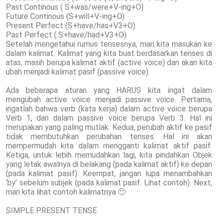
Past Continous ( S+was/were+V-ing+O)
Future Continous (S+will+V-ing+O)
Present Perfect (S+have/has+V3+O)
Past Perfect ( S+have/had+V3+O)
Setelah mengetahui rumus tensesnya, mari kita masukan ke
dalam kalimat. Kalimat yang kita buat berdasarkan tenses di
atas, masih berupa kalimat aktif (active voice) dan akan kita
ubah menjadi kalimat pasif (passive voice).
Ada beberapa aturan yang HARUS kita ingat dalam
mengubah active voice menjadi passive voice. Pertama,
ingatlah bahwa verb (kata kerja) dalam active voice berupa
Verb 1, dan dalam passive voice berupa Verb 3. Hal ini
merupakan yang paling mutlak. Kedua, perubah aktif ke pasif
tidak membutuhkan perubahan tenses. Hal ini akan
mempermudah kita dalam mengganti kalimat aktif pasif.
Ketiga, untuk lebih memudahkan lagi, kita pindahkan Objek
yang letak awalnya di belakang (pada kalimat aktif) ke depan
(pada kalimat pasif). Keempat, jangan lupa menambahkan
‘by’ sebelum subjek (pada kalimat pasif. Lihat contoh). Next,
mari kita lihat contoh kalimatnya 🙂
SIMPLE PRESENT TENSE