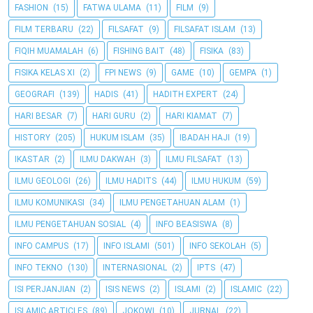
FASHION
(15)
FATWA ULAMA
(11)
FILM
(9)
FILM TERBARU
(22)
FILSAFAT
(9)
FILSAFAT ISLAM
(13)
FIQIH MUAMALAH
(6)
FISHING BAIT
(48)
FISIKA
(83)
FISIKA KELAS XI
(2)
FPI NEWS
(9)
GAME
(10)
GEMPA
(1)
GEOGRAFI
(139)
HADIS
(41)
HADITH EXPERT
(24)
HARI BESAR
(7)
HARI GURU
(2)
HARI KIAMAT
(7)
HISTORY
(205)
HUKUM ISLAM
(35)
IBADAH HAJI
(19)
IKASTAR
(2)
ILMU DAKWAH
(3)
ILMU FILSAFAT
(13)
ILMU GEOLOGI
(26)
ILMU HADITS
(44)
ILMU HUKUM
(59)
ILMU KOMUNIKASI
(34)
ILMU PENGETAHUAN ALAM
(1)
ILMU PENGETAHUAN SOSIAL
(4)
INFO BEASISWA
(8)
INFO CAMPUS
(17)
INFO ISLAMI
(501)
INFO SEKOLAH
(5)
INFO TEKNO
(130)
INTERNASIONAL
(2)
IPTS
(47)
ISI PERJANJIAN
(2)
ISIS NEWS
(2)
ISLAMI
(2)
ISLAMIC
(22)
ISLAMIC ARTICLES
(89)
JOKOWI
(10)
JURNAL
(22)