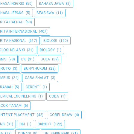
HASA INGGRIS
(50)
BAHASA JAWA
(2)
HASA JEPANG
(5)
BEASISWA
(11)
RITA DAERAH
(68)
RITA INTERNASIONAL
(407)
RITA NASIONAL
(617)
BIOLOGI
(160)
OLOGI KELAS XI
(31)
BIOLOGY
(1)
SNIS
(70)
BK
(31)
BOLA
(59)
ORUTO
(3)
BUNYI HUKUM
(23)
AMPUS
(24)
CARA SHALAT
(3)
ERAMAH
(5)
CERENTI
(1)
EMICAL ENGINEERING
(1)
COBA
(1)
OCOK TANAM
(6)
ONTENT PLACEMENT
(42)
COREL DRAW
(4)
NS
(31)
DKI
(1)
DKI2017
(122)
OA
(79)
DONASI
(8)
DR. ZAKIR NAIK
(21)