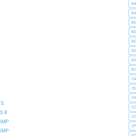
BA
BA
BE
BE
BE
BI
BI
B
C
C
CH
TS
C
S 8
C
 SMP
CP
 SMP
D