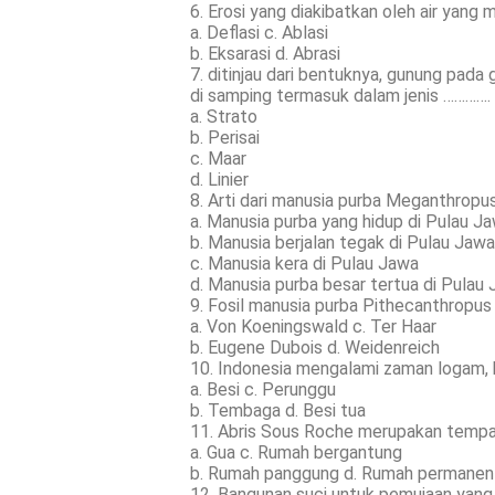
6. Erosi yang diakibatkan oleh air yang 
a. Deflasi c. Ablasi
b. Eksarasi d. Abrasi
7. ditinjau dari bentuknya, gunung pada
di samping termasuk dalam jenis ………….
a. Strato
b. Perisai
c. Maar
d. Linier
8. Arti dari manusia purba Meganthropu
a. Manusia purba yang hidup di Pulau J
b. Manusia berjalan tegak di Pulau Jawa
c. Manusia kera di Pulau Jawa
d. Manusia purba besar tertua di Pulau
9. Fosil manusia purba Pithecanthropu
a. Von Koeningswald c. Ter Haar
b. Eugene Dubois d. Weidenreich
10. Indonesia mengalami zaman logam,
a. Besi c. Perunggu
b. Tembaga d. Besi tua
11. Abris Sous Roche merupakan tempa
a. Gua c. Rumah bergantung
b. Rumah panggung d. Rumah permanen
12. Bangunan suci untuk pemujaan yang 