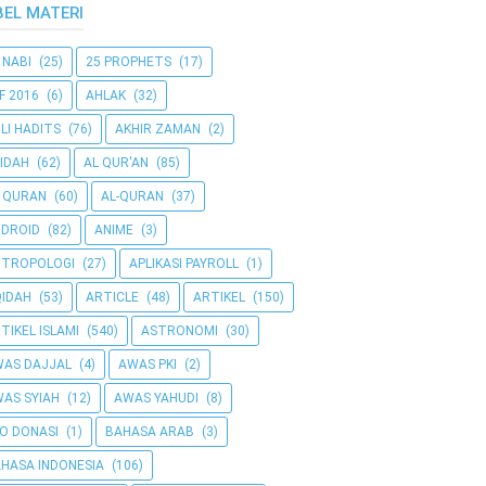
BEL MATERI
 NABI
(25)
25 PROPHETS
(17)
F 2016
(6)
AHLAK
(32)
LI HADITS
(76)
AKHIR ZAMAN
(2)
IDAH
(62)
AL QUR'AN
(85)
 QURAN
(60)
AL-QURAN
(37)
DROID
(82)
ANIME
(3)
NTROPOLOGI
(27)
APLIKASI PAYROLL
(1)
IDAH
(53)
ARTICLE
(48)
ARTIKEL
(150)
TIKEL ISLAMI
(540)
ASTRONOMI
(30)
AS DAJJAL
(4)
AWAS PKI
(2)
AS SYIAH
(12)
AWAS YAHUDI
(8)
O DONASI
(1)
BAHASA ARAB
(3)
HASA INDONESIA
(106)