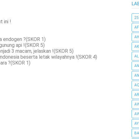
LA
25
 ini !
AF
AH
ga endogen ?(SKOR 1)
gunung api !(SKOR 5)
AK
njadi 3 macam, jelaskan !(SKOR 5)
Indonesia beserta letak wilayahnya !(SKOR 4)
AL
sara ?(SKOR 1)
AN
A
AQ
AR
AW
AW
AY
BA