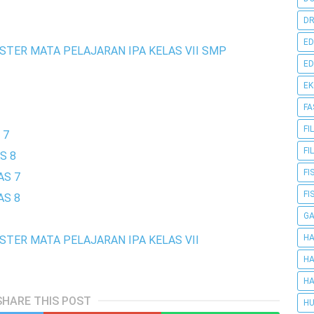
DR
ED
TER MATA PELAJARAN IPA KELAS VII SMP
ED
E
FA
FI
 7
FI
S 8
FI
AS 7
FI
AS 8
G
HA
TER MATA PELAJARAN IPA KELAS VII
HA
HA
SHARE THIS POST
HU