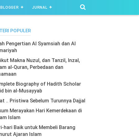
BLOGGER
JURNAL
TERI POPULER
lah Pengertian Al Syamsiah dan Al
mariyah
ikut Makna Nuzul, dan Tanzil, Inzal,
am al-Quran, Perbedaan dan
samaan
plete Biography of Hadith Scholar
id bin al-Musayyab
at .. Pristiwa Sebelum Turunnya Dajjal
kum Merayakan Hari Kemerdekaan di
lam Islam
i-hari Baik untuk Membeli Barang
urut Ajaran Islam