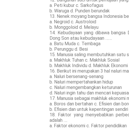
a. Peti kubur c. Sarkofagus
b. Waruga d. Punden berundak
13. Nenek moyang bangsa Indonesia be
a. Negroid c. Austroloid
b. Monggoloid d. Melayu
14. Kebudayaan yang dibawa bangsa D
Dong Son atau kebudayaan …….
a. Batu Muda c. Tembaga
b. Perunggu d. Besi
15. Manusia saling membutuhkan satu s
a. Makhluk Tuhan c. Makhluk Sosial
b. Makhluk Individu d. Makhluk Ekonomi
16. Berikut ini merupakan 3 hal naluri 
a. Naluri bersenang-senang
b. Naluri mempertahankan hidup
c. Naluri mengembangkan keturunan
d. Naluri ingin tahu dan mencari kepuas
17. Manusia sebagai makhluk ekonomi me
a. Boros dan bertahan c. Efisien dan bo
b. Efisien dan untuk kepentingan sendiri
18. Faktor yang menyebabkan perb
adalah ….
a. Faktor ekonomi c. Faktor pendidikan