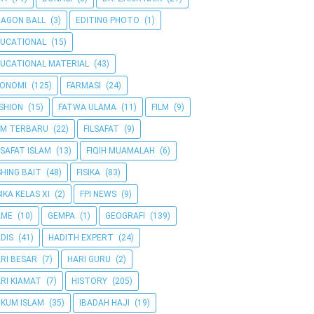
AGON BALL
(3)
EDITING PHOTO
(1)
UCATIONAL
(15)
UCATIONAL MATERIAL
(43)
KONOMI
(125)
FARMASI
(24)
SHION
(15)
FATWA ULAMA
(11)
FILM
(9)
LM TERBARU
(22)
FILSAFAT
(9)
LSAFAT ISLAM
(13)
FIQIH MUAMALAH
(6)
SHING BAIT
(48)
FISIKA
(83)
SIKA KELAS XI
(2)
FPI NEWS
(9)
AME
(10)
GEMPA
(1)
GEOGRAFI
(139)
DIS
(41)
HADITH EXPERT
(24)
RI BESAR
(7)
HARI GURU
(2)
RI KIAMAT
(7)
HISTORY
(205)
KUM ISLAM
(35)
IBADAH HAJI
(19)