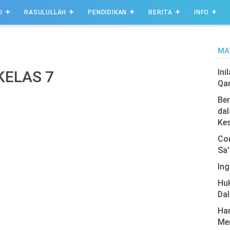
I
RASULULLAH
PENDIDIKAN
BERITA
INFO
MA
Ini
KELAS 7
Qa
Ber
dal
Ke
Com
Sa'
Ing
Hu
Da
Har
Men