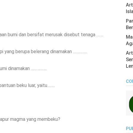
Ar
Isl
Pan
Ber
kaan bumi dan bersifat merusak disebut tenaga …….
Mas
Ag
rapi yang berupa belerang dinamakan …………..
Art
Sen
Len
bumi dinamakan …………….
CO
antuan beku luar, yaitu……..
 dapur magma yang membeku?
PU