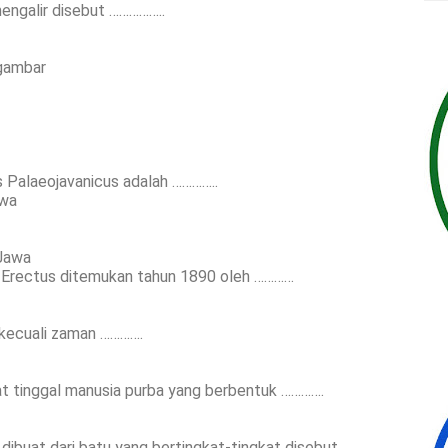
mengalir disebut ……………..
 gambar
s Palaeojavanicus adalah …………..
awa
 Jawa
s Erectus ditemukan tahun 1890 oleh …………
 kecuali zaman ………….
t tinggal manusia purba yang berbentuk ………….
dibuat dari batu yang bertingkat-tingkat disebut ……