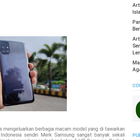
Ar
Isl
Pan
Ber
Art
Sen
Len
Mas
Ag
CO
 mengeluarkan berbagai macam model yang di tawarkan
 Indonesia sendiri Merk Samsung sangat banyak sekali
PU