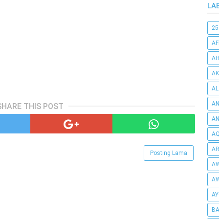
LA
25
AF
AH
AK
AL
AN
SHARE THIS POST
A
AQ
AR
Posting Lama
AW
AW
AY
BA