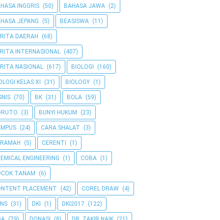
HASA INGGRIS
(50)
BAHASA JAWA
(2)
HASA JEPANG
(5)
BEASISWA
(11)
RITA DAERAH
(68)
RITA INTERNASIONAL
(407)
RITA NASIONAL
(617)
BIOLOGI
(160)
OLOGI KELAS XI
(31)
BIOLOGY
(1)
SNIS
(70)
BK
(31)
BOLA
(59)
ORUTO
(3)
BUNYI HUKUM
(23)
AMPUS
(24)
CARA SHALAT
(3)
ERAMAH
(5)
CERENTI
(1)
EMICAL ENGINEERING
(1)
COBA
(1)
OCOK TANAM
(6)
ONTENT PLACEMENT
(42)
COREL DRAW
(4)
NS
(31)
DKI
(1)
DKI2017
(122)
OA
(79)
DONASI
(8)
DR. ZAKIR NAIK
(21)