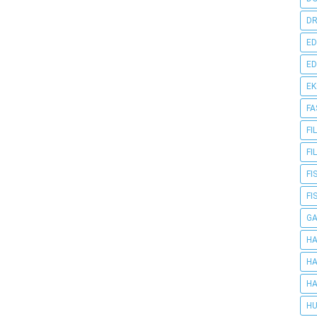
DR
ED
ED
E
FA
FI
FI
FI
FI
G
HA
HA
HA
HU