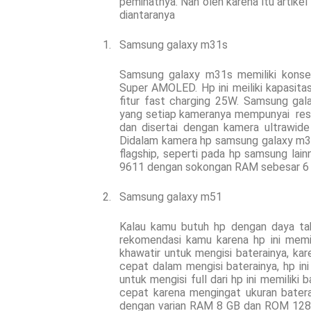
peminatnya. Nah oleh karena itu artike
diantaranya
1.
Samsung galaxy m31s
Samsung galaxy m31s memiliki konsep l
Super AMOLED. Hp ini meiliki kapasit
fitur fast charging 25W. Samsung ga
yang setiap kameranya mempunyai
re
dan disertai dengan kamera ultrawi
Didalam kamera hp samsung galaxy m31s 
flagship, seperti pada hp samsung lain
9611 dengan sokongan RAM sebesar 6 GB
2.
Samsung galaxy m51
Kalau
kamu butuh hp dengan daya taha
rekomendasi kamu
karena hp ini memi
khawatir untuk mengisi baterainya, ka
cepat dalam mengisi baterainya, hp i
untuk mengisi full dari hp ini memiliki
cepat karena mengingat ukuran bater
dengan varian RAM 8 GB dan ROM 128 G