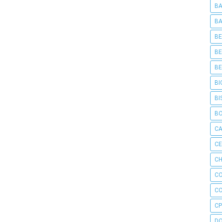
BA
BA
BE
BE
BE
BI
BI
B
C
C
CH
C
C
CP
D