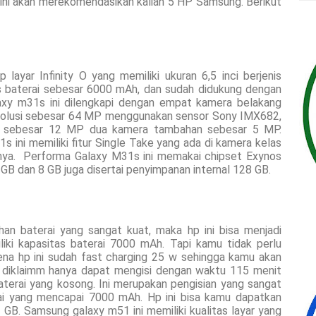
l ini akan merekomendasikan kalian 5 HP Samsung. Berikut
ayar Infinity O yang memiliki ukuran 6,5 inci berjenis
as baterai sebesar 6000 mAh, dan sudah didukung dengan
laxy m31s ini dilengkapi dengan empat kamera belakang
solusi sebesar 64 MP menggunakan sensor Sony IMX682,
de sebesar 12 MP dua kamera tambahan sebesar 5 MP.
ini memiliki fitur Single Take yang ada di kamera kelas
nya.
Performa Galaxy M31s ini memakai chipset Exynos
 dan 8 GB juga disertai penyimpanan internal 128 GB.
n baterai yang sangat kuat, maka hp ini bisa menjadi
liki kapasitas baterai 7000 mAh
.
Tapi kamu tidak perlu
rena hp ini sudah fast charging 25 w sehingga kamu akan
ni diklaimm hanya dapat mengisi dengan waktu 115 menit
 baterai yang kosong.
Ini
merupakan pengisian yang
sangat
ai yang mencapai 7000 mAh. Hp ini
bisa
kamu dapatkan
B. Samsung galaxy m51 ini memiliki kualitas layar yang