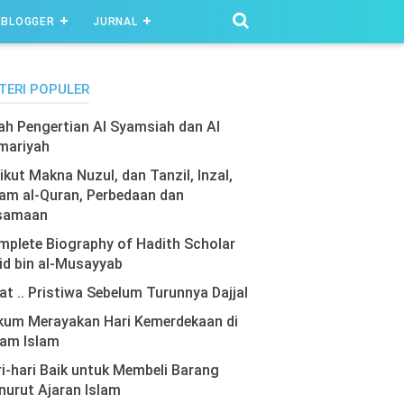
BLOGGER
JURNAL
TERI POPULER
lah Pengertian Al Syamsiah dan Al
mariyah
ikut Makna Nuzul, dan Tanzil, Inzal,
am al-Quran, Perbedaan dan
samaan
plete Biography of Hadith Scholar
id bin al-Musayyab
at .. Pristiwa Sebelum Turunnya Dajjal
kum Merayakan Hari Kemerdekaan di
lam Islam
i-hari Baik untuk Membeli Barang
urut Ajaran Islam