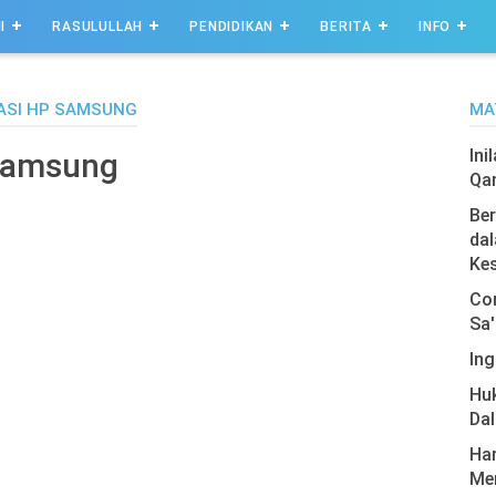
I
RASULULLAH
PENDIDIKAN
BERITA
INFO
ASI HP SAMSUNG
MA
Ini
Samsung
Qa
Ber
dal
Ke
Com
Sa'
Ing
Hu
Da
Har
Men