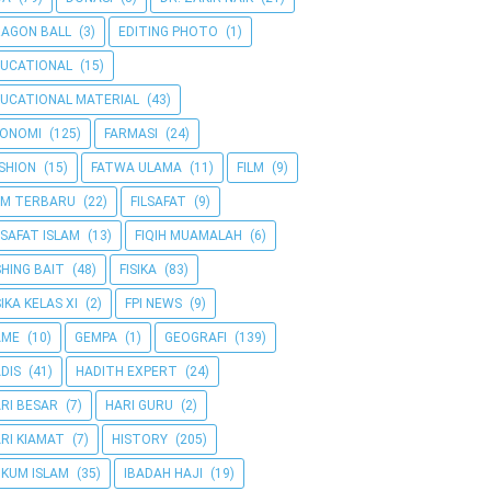
AGON BALL
(3)
EDITING PHOTO
(1)
UCATIONAL
(15)
UCATIONAL MATERIAL
(43)
KONOMI
(125)
FARMASI
(24)
SHION
(15)
FATWA ULAMA
(11)
FILM
(9)
LM TERBARU
(22)
FILSAFAT
(9)
LSAFAT ISLAM
(13)
FIQIH MUAMALAH
(6)
SHING BAIT
(48)
FISIKA
(83)
SIKA KELAS XI
(2)
FPI NEWS
(9)
AME
(10)
GEMPA
(1)
GEOGRAFI
(139)
DIS
(41)
HADITH EXPERT
(24)
RI BESAR
(7)
HARI GURU
(2)
RI KIAMAT
(7)
HISTORY
(205)
KUM ISLAM
(35)
IBADAH HAJI
(19)