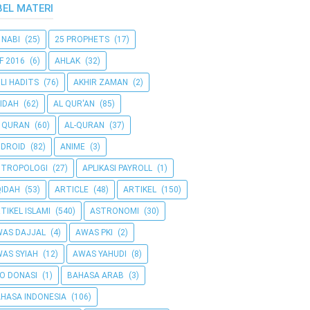
BEL MATERI
 NABI
(25)
25 PROPHETS
(17)
F 2016
(6)
AHLAK
(32)
LI HADITS
(76)
AKHIR ZAMAN
(2)
IDAH
(62)
AL QUR'AN
(85)
 QURAN
(60)
AL-QURAN
(37)
DROID
(82)
ANIME
(3)
NTROPOLOGI
(27)
APLIKASI PAYROLL
(1)
IDAH
(53)
ARTICLE
(48)
ARTIKEL
(150)
TIKEL ISLAMI
(540)
ASTRONOMI
(30)
AS DAJJAL
(4)
AWAS PKI
(2)
AS SYIAH
(12)
AWAS YAHUDI
(8)
O DONASI
(1)
BAHASA ARAB
(3)
HASA INDONESIA
(106)