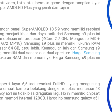
ti video, foto, atau bermain game dengan tampilan layar
uper AMOLED Plus yang jernih dan tajam.
engan panel SuperAMOLED 18,5:9 yang memiliki resolusi
ng menjadi khas dan daya tarik
dari Samsung s9 plus ini
ai delapan inti prosesor (4Core 2.7 GHz Mongoose M3 +
G72 MP18). Samsung s9 plus ini memiliki
ukuran
RAM
sar 64 GB, atau lebih.
Keunggulan lain dari Samsung s9
g memiliki dual sensor dan dual aperture.
Harga Samsung
ukuran RAM dan memori nya. Harga Samsung s9 plus ini
eperti layar 6,5 inci resolusi FullHD+ yang mengusung
liki empat kamera belakang dengan resolusi mencapai 48
a51 ini tidak bisa diragukan lagi. Hp ini memiliki chipset
an memori internal 128GB. Harga hp samsung galaxy a51