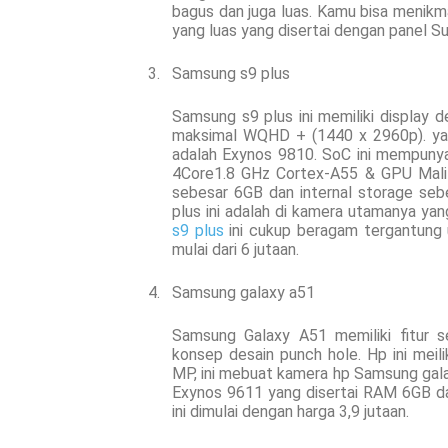
bagus dan juga luas
. Kamu bisa menikma
yang luas yang disertai dengan panel S
3.
Samsung s9 plus
Samsung s9 plus
ini memiliki
display d
maksimal WQHD + (1440 x 2960p).
ya
adalah Exynos 9810. SoC ini mempuny
4Core1.8 GHz Cortex-A55 & GPU Mali 
sebesar 6GB dan internal storage sebe
plus ini adalah di kamera utamanya yan
s9 plus
ini cukup beragam tergantung 
mulai dari 6 jutaan.
4.
Samsung galaxy a51
Samsung Galaxy A51 memiliki fitur s
konsep desain punch hole. Hp ini mei
MP, ini mebuat kamera hp Samsung galaxy 
Exynos 9611 yang disertai RAM 6GB d
ini dimulai dengan harga 3,9 jutaan.