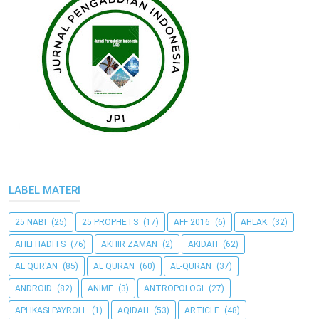
LABEL MATERI
25 NABI
(25)
25 PROPHETS
(17)
AFF 2016
(6)
AHLAK
(32)
AHLI HADITS
(76)
AKHIR ZAMAN
(2)
AKIDAH
(62)
AL QUR'AN
(85)
AL QURAN
(60)
AL-QURAN
(37)
ANDROID
(82)
ANIME
(3)
ANTROPOLOGI
(27)
APLIKASI PAYROLL
(1)
AQIDAH
(53)
ARTICLE
(48)