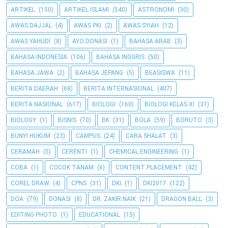
ARTIKEL
(150)
ARTIKEL ISLAMI
(540)
ASTRONOMI
(30)
AWAS DAJJAL
(4)
AWAS PKI
(2)
AWAS SYIAH
(12)
AWAS YAHUDI
(8)
AYO DONASI
(1)
BAHASA ARAB
(3)
BAHASA INDONESIA
(106)
BAHASA INGGRIS
(50)
BAHASA JAWA
(2)
BAHASA JEPANG
(5)
BEASISWA
(11)
BERITA DAERAH
(68)
BERITA INTERNASIONAL
(407)
BERITA NASIONAL
(617)
BIOLOGI
(160)
BIOLOGI KELAS XI
(31)
BIOLOGY
(1)
BISNIS
(70)
BK
(31)
BOLA
(59)
BORUTO
(3)
BUNYI HUKUM
(23)
CAMPUS
(24)
CARA SHALAT
(3)
CERAMAH
(5)
CERENTI
(1)
CHEMICAL ENGINEERING
(1)
COBA
(1)
COCOK TANAM
(6)
CONTENT PLACEMENT
(42)
COREL DRAW
(4)
CPNS
(31)
DKI
(1)
DKI2017
(122)
DOA
(79)
DONASI
(8)
DR. ZAKIR NAIK
(21)
DRAGON BALL
(3)
EDITING PHOTO
(1)
EDUCATIONAL
(15)