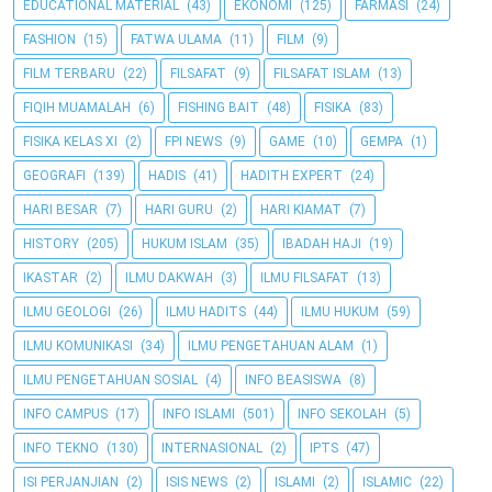
EDUCATIONAL MATERIAL
(43)
EKONOMI
(125)
FARMASI
(24)
FASHION
(15)
FATWA ULAMA
(11)
FILM
(9)
FILM TERBARU
(22)
FILSAFAT
(9)
FILSAFAT ISLAM
(13)
FIQIH MUAMALAH
(6)
FISHING BAIT
(48)
FISIKA
(83)
FISIKA KELAS XI
(2)
FPI NEWS
(9)
GAME
(10)
GEMPA
(1)
GEOGRAFI
(139)
HADIS
(41)
HADITH EXPERT
(24)
HARI BESAR
(7)
HARI GURU
(2)
HARI KIAMAT
(7)
HISTORY
(205)
HUKUM ISLAM
(35)
IBADAH HAJI
(19)
IKASTAR
(2)
ILMU DAKWAH
(3)
ILMU FILSAFAT
(13)
ILMU GEOLOGI
(26)
ILMU HADITS
(44)
ILMU HUKUM
(59)
ILMU KOMUNIKASI
(34)
ILMU PENGETAHUAN ALAM
(1)
ILMU PENGETAHUAN SOSIAL
(4)
INFO BEASISWA
(8)
INFO CAMPUS
(17)
INFO ISLAMI
(501)
INFO SEKOLAH
(5)
INFO TEKNO
(130)
INTERNASIONAL
(2)
IPTS
(47)
ISI PERJANJIAN
(2)
ISIS NEWS
(2)
ISLAMI
(2)
ISLAMIC
(22)