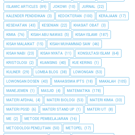
ISLAMIC ARTICLES
(89)
JOKOWI
(10)
JURNAL
(22)
KALENDER PENDIDIKAN
(3)
KEDOKTERAN
(100)
KERAJAAN
(17)
KESEHATAN
(43)
KESENIAN
(22)
KHASIAT OBAT
(3)
KIMIA
(76)
KISAH ABU NAWAS
(5)
KISAH ISLAMI
(187)
KISAH MALAIKAT
(15)
KISAH MUHAMMAD SAW
(46)
KISAH NABI
(23)
KISAH NYATA
(11)
KONSULTASI ISLAM
(64)
KRISTOLOGI
(2)
KUANSING
(40)
KUE KERING
(1)
KULINER
(29)
LOMBA BLOG
(38)
LOWONGAN
(53)
LOWONGAN DOSEN
(43)
MAHASISWA IPTS
(18)
MAKALAH
(105)
MANEJEMEN
(1)
MASJID
(4)
MATEMATIKA
(178)
MATERI AFDHAL
(4)
MATERI BIOLOGI
(53)
MATERI KIMIA
(33)
MATERI PGSD
(6)
MATERI STAND UP
(1)
MATERI UT
(8)
ME
(2)
METODE PEMBELAJARAN
(16)
METODOLOGI PENELITIAN
(50)
METOPEL
(17)