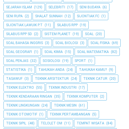
SEJARAH ISLAM
(129)
SELEBRITI
(17)
SENI BUDAYA
(6)
SENI RUPA
(2)
SHALAT SUNNAH
(12)
SIJONTIAK FC
(1)
SIJONTIAK LAWUIK P.T
(11)
SILABUS RPP
(19)
SILABUS RPP SD
(2)
SISTEM PLANET
(19)
SOAL
(20)
SOAL BAHASA INGGRIS
(3)
SOAL BIOLOGI
(3)
SOAL FISIKA
(69)
SOAL GEOGRAFI
(1)
SOAL KIMIA
(15)
SOAL MATEMATIKA
(82)
SOAL PENJAS
(32)
SOSIOLOGI
(19)
SPORT
(1)
STATISTIKA
(1)
TAHUKAH ANDA
(24)
TAHUKAH KAMU?
(9)
TASAWUF
(3)
TEKNIK ARSITEKTUR
(24)
TEKNIK CATUR
(20)
TEKNIK ELEKTRO
(55)
TEKNIK INDUSTRI
(17)
TEKNIK KENDARAAN RINGAN
(35)
TEKNIK KOMPUTER
(2)
TEKNIK LINGKUNGAN
(24)
TEKNIK MESIN
(61)
TEKNIK OTOMOTIF
(1)
TEKNIK PERTAMBANGAN
(5)
TEKNIK SIPIL
(48)
TELOLET OM
(11)
TEMPAT WISATA
(84)