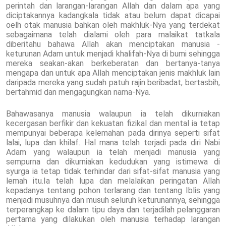
perintah dan larangan-larangan Allah dan dalam apa yang
diciptakannya kadangkala tidak atau belum dapat dicapai
oelh otak manusia bahkan oleh makhluk-Nya yang terdekat
sebagaimana telah dialami oleh para malaikat tatkala
diberitahu bahawa Allah akan menciptakan manusia -
keturunan Adam untuk menjadi khalifah-Nya di bumi sehingga
mereka seakan-akan berkeberatan dan bertanya-tanya
mengapa dan untuk apa Allah menciptakan jenis makhluk lain
daripada mereka yang sudah patuh rajin beribadat, bertasbih,
bertahmid dan mengagungkan nama-Nya.
Bahawasanya manusia walaupun ia telah dikurniakan
kecergasan berfikir dan kekuatan fizikal dan mental ia tetap
mempunyai beberapa kelemahan pada dirinya seperti sifat
lalai, lupa dan khilaf. Hal mana telah terjadi pada diri Nabi
Adam yang walaupun ia telah menjadi manusia yang
sempurna dan dikurniakan kedudukan yang istimewa di
syurga ia tetap tidak terhindar dari sifat-sifat manusia yang
lemah itu.Ia telah lupa dan melalaikan peringatan Allah
kepadanya tentang pohon terlarang dan tentang Iblis yang
menjadi musuhnya dan musuh seluruh keturunannya, sehingga
terperangkap ke dalam tipu daya dan terjadilah pelanggaran
pertama yang dilakukan oleh manusia terhadap larangan