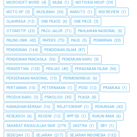
MICROSOFT WORD
(4)
MLBB
(1)
MOTIVASI HIDUP
(29)
MOTO GP
(3)
MUSLIMAH
(26)
NARUTO
(1)
NISI REVIEW
(1)
OLAHRAGA
(12)
ONE PEACE
(6)
ONE PIECE
(3)
OTOMOTIF
(23)
PACU JALUR
(71)
PAHLAWAN NASIONAL
(6)
PALING UNIK
(42)
PAPERS
(75)
PAUD
(5)
PEMIKIRAN
(20)
PENDIDIKAN
(164)
PENDIDIKAN ISLAM
(87)
PENDIDIKAN PANCASILA
(56)
PENEMUAN BARU
(9)
PENGERTIAN
(120)
PENJAS
(40)
PERADABAN ISLAM
(56)
PERGERAKAN NASIONAL
(15)
PERMENDIKBUD
(6)
PERTANIAN
(10)
PETERNAKAN
(1)
PGSD
(12)
PRAMUKA
(1)
PRODUK BARU
(3)
PSIKOLOGI
(35)
PUASA
(8)
RAMADHAN BERKAH
(16)
RELATIONSHIP
(1)
RENUNGAN
(42)
RESEARCH
(6)
REVEIW
(12)
RPP SD
(1)
RUKUN IMAN
(6)
SAHABAT RASULULLAH SAW
(279)
SASTRA
(1)
SBY
(1)
SEDEQAH
(1)
SEJARAH
(217)
SEJARAH INDONESIA
(132)