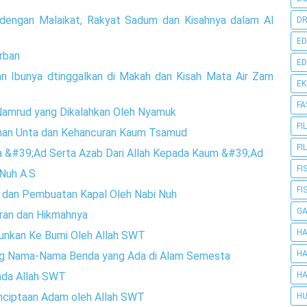
 dengan Malaikat, Rakyat Sadum dan Kisahnya dalam Al
DR
ED
urban
ED
 dan Ibunya dtinggalkan di Makah dan Kisah Mata Air Zam
E
FA
 Namrud yang Dikalahkan Oleh Nyamuk
FI
uhan Unta dan Kehancuran Kaum Tsamud
FI
a &#39;Ad Serta Azab Dari Allah Kepada Kaum &#39;Ad
FI
Nuh A.S
FI
ah, dan Pembuatan Kapal Oleh Nabi Nuh
G
ran dan Hikmahnya
HA
unkan Ke Bumi Oleh Allah SWT
HA
g Nama-Nama Benda yang Ada di Alam Semesta
HA
ada Allah SWT
nciptaan Adam oleh Allah SWT
HU