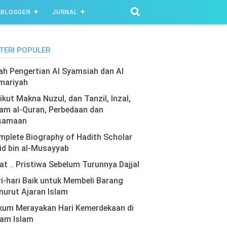
BLOGGER
JURNAL
TERI POPULER
lah Pengertian Al Syamsiah dan Al
mariyah
ikut Makna Nuzul, dan Tanzil, Inzal,
am al-Quran, Perbedaan dan
samaan
plete Biography of Hadith Scholar
id bin al-Musayyab
at .. Pristiwa Sebelum Turunnya Dajjal
i-hari Baik untuk Membeli Barang
urut Ajaran Islam
kum Merayakan Hari Kemerdekaan di
lam Islam