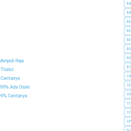
BA
BA
BE
BE
BE
BI
BI
Menjadi Raja
B
 Thalut
C
 Ceritanya
C
99% Ada Disini
CH
99% Ceritanya
C
C
CP
D