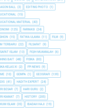
AGON BALL
(3)
EDITING PHOTO
(1)
UCATIONAL
(15)
UCATIONAL MATERIAL
(43)
KONOMI
(125)
FARMASI
(24)
SHION
(15)
FATWA ULAMA
(11)
FILM
(9)
LM TERBARU
(22)
FILSAFAT
(9)
LSAFAT ISLAM
(13)
FIQIH MUAMALAH
(6)
SHING BAIT
(48)
FISIKA
(83)
SIKA KELAS XI
(2)
FPI NEWS
(9)
AME
(10)
GEMPA
(1)
GEOGRAFI
(139)
DIS
(41)
HADITH EXPERT
(24)
RI BESAR
(7)
HARI GURU
(2)
RI KIAMAT
(7)
HISTORY
(205)
KUM ISLAM
(35)
IBADAH HAJI
(19)