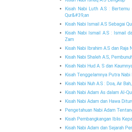
Kisah Nabi Luth A.S : Bertemu
Qur&#39;an
Kisah Nabi Ismail A.S Sebagai Q
Kisah Nabi Ismail A.S : Ismail
Zam
Kisah Nabi Ibrahim A.S dan Raja
Kisah Nabi Shaleh A.S, Pembun
Kisah Nabi Hud A. S dan Kaumny
Kisah Tenggelamnya Putra Nabi 
Kisah Nabi Nuh A.S : Doa, Air B
Kisah Nabi Adam As dalam Al-Qu
Kisah Nabi Adam dan Hawa Ditur
Pengetahuan Nabi Adam Tentan
Kisah Pembangkangan Iblis Kep
Kisah Nabi Adam dan Sejarah Pe