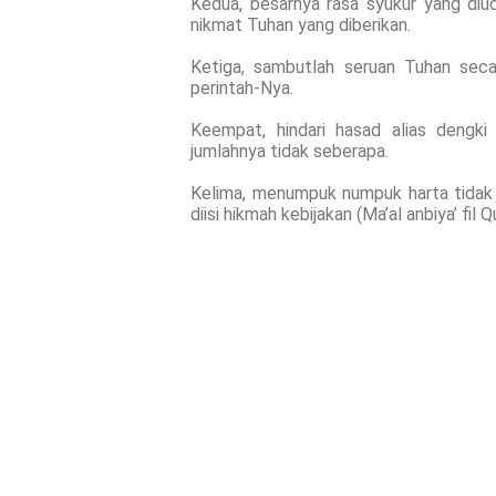
Kedua, besarnya rasa syukur yang di
nikmat Tuhan yang diberikan.
Ketiga, sambutlah seruan Tuhan seca
perintah-Nya.
Keempat, hindari hasad alias dengk
jumlahnya tidak seberapa.
Kelima, menumpuk numpuk harta tidak 
diisi hikmah kebijakan (Ma’al anbiya’ fil Q