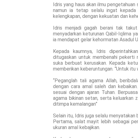
Idris yang haus akan ilmu pengetahuan 
namun ia tetap selalu ingat kepad
kelengkapan, dengan kekuatan dan keh
Idris menjadi gagah berani tak taku
menyadarkan keturunan Qabil-Iqlima ya
ia mendapat gelar kehormatan Asadul Usu
Kepada kaumnya, Idris diperintahka
ditugaskan untuk membenahi pekerti 
suka berbuat kerusakan. Kepada ketur
memberikan keberuntungan. “Untuk itu w
“Peganglah tali agama Allah, beribdal
dengan cara amal saleh dan kebaikan. 
sesuai dengan ajaran Tuhan. Berpuasa
agama bikinan setan, serta keluarka
ditimpa kemalangan”
Selain itu, Idris juga selalu menyatakan
Pertama, salat mayit lebih sebagai p
ukuran amal kebajikan.