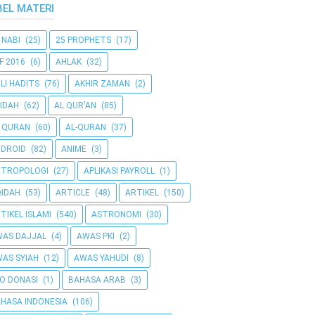
BEL MATERI
 NABI
(25)
25 PROPHETS
(17)
F 2016
(6)
AHLAK
(32)
LI HADITS
(76)
AKHIR ZAMAN
(2)
IDAH
(62)
AL QUR'AN
(85)
 QURAN
(60)
AL-QURAN
(37)
DROID
(82)
ANIME
(3)
NTROPOLOGI
(27)
APLIKASI PAYROLL
(1)
IDAH
(53)
ARTICLE
(48)
ARTIKEL
(150)
TIKEL ISLAMI
(540)
ASTRONOMI
(30)
AS DAJJAL
(4)
AWAS PKI
(2)
AS SYIAH
(12)
AWAS YAHUDI
(8)
O DONASI
(1)
BAHASA ARAB
(3)
HASA INDONESIA
(106)