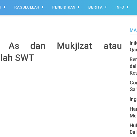
I
RASULULLAH
PENDIDIKAN
BERITA
INFO
MA
Ini
s As dan Mukjizat atau
Qa
llah SWT
Ber
dal
Ke
Com
Sa'
Ing
Har
Men
Hu
Da