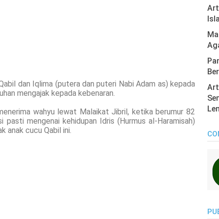
Ar
Isl
Mas
Ag
Pan
Ber
 Qabil dan Iqlima (putera dan puteri Nabi Adam as) kepada
Art
 Tuhan mengajak kepada kebenaran.
Sen
Len
menerima wahyu lewat Malaikat Jibril, ketika berumur 82
si pasti mengenai kehidupan Idris (Hurmus al-Haramisah)
 anak cucu Qabil ini.
CO
PU