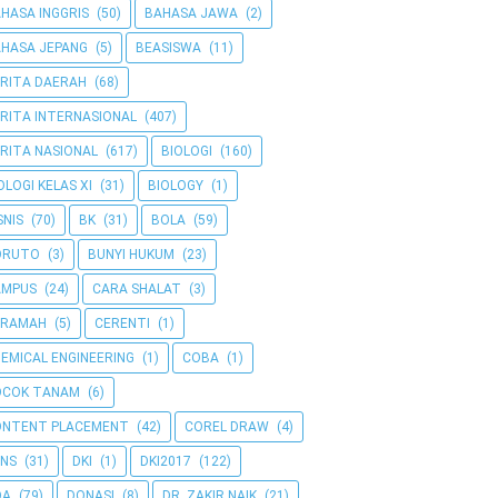
HASA INGGRIS
(50)
BAHASA JAWA
(2)
HASA JEPANG
(5)
BEASISWA
(11)
RITA DAERAH
(68)
RITA INTERNASIONAL
(407)
RITA NASIONAL
(617)
BIOLOGI
(160)
OLOGI KELAS XI
(31)
BIOLOGY
(1)
SNIS
(70)
BK
(31)
BOLA
(59)
ORUTO
(3)
BUNYI HUKUM
(23)
AMPUS
(24)
CARA SHALAT
(3)
ERAMAH
(5)
CERENTI
(1)
EMICAL ENGINEERING
(1)
COBA
(1)
OCOK TANAM
(6)
ONTENT PLACEMENT
(42)
COREL DRAW
(4)
NS
(31)
DKI
(1)
DKI2017
(122)
OA
(79)
DONASI
(8)
DR. ZAKIR NAIK
(21)