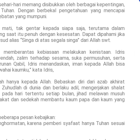
sehari-hari memang disibukkan oleh berbagai kepentingan,
a Tuhan. Dengan berbekal pengetahuan yang mencapai
ebatan yang mumpuni.
t mati, tak gentar kepada siapa saja, terutama dalam
ng saat itu penuh dengan kesesatan. Dapat dipahami jika
d alias “Singa di atas segala singa” dari Allah swt.
n memberantas kebiasaan melakukan kenistaan. Idris
rendah, zalim terhadap sesama, suka permusuhan, serta
unan Qabil, Idris menandaskan, iman kepada Allah bisa
ahai kaumku,” kata Idris,
ah hanya kepada Allah. Bebaskan diri dari azab akhirat
Zuhudlah di dunia dan berlaku adil, mengerjakan shalat
 pada hari tertentu setiap bulan, jihad melawan musuh
n zakat dan sedekah membantu kaum papa dan kaum yang
 beberapa pesan kebajikan:
enghormatan, karena pemberi syafaat hanya Tuhan sesuai