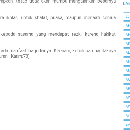
ucapkan, tetap tidak akan mampu mengalahkan besarnya
LA
25
ra ikhlas, untuk shalat, puasa, maupun menaati semua
AF
i kepada sasama yang mendapat rezki, karena hakikat
AH
AK
ada manfaat bagi dirinya. Keenam, kehidupan handaknya
AL
uranil Karim:78)
AN
A
AQ
AR
AW
AW
AY
BA