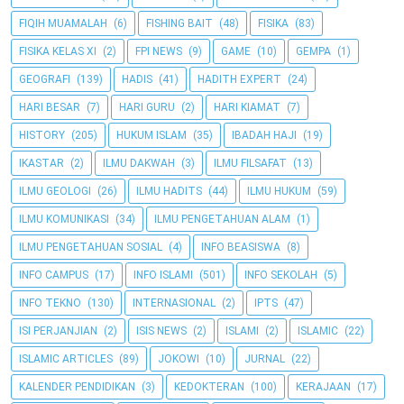
FIQIH MUAMALAH
(6)
FISHING BAIT
(48)
FISIKA
(83)
FISIKA KELAS XI
(2)
FPI NEWS
(9)
GAME
(10)
GEMPA
(1)
GEOGRAFI
(139)
HADIS
(41)
HADITH EXPERT
(24)
HARI BESAR
(7)
HARI GURU
(2)
HARI KIAMAT
(7)
HISTORY
(205)
HUKUM ISLAM
(35)
IBADAH HAJI
(19)
IKASTAR
(2)
ILMU DAKWAH
(3)
ILMU FILSAFAT
(13)
ILMU GEOLOGI
(26)
ILMU HADITS
(44)
ILMU HUKUM
(59)
ILMU KOMUNIKASI
(34)
ILMU PENGETAHUAN ALAM
(1)
ILMU PENGETAHUAN SOSIAL
(4)
INFO BEASISWA
(8)
INFO CAMPUS
(17)
INFO ISLAMI
(501)
INFO SEKOLAH
(5)
INFO TEKNO
(130)
INTERNASIONAL
(2)
IPTS
(47)
ISI PERJANJIAN
(2)
ISIS NEWS
(2)
ISLAMI
(2)
ISLAMIC
(22)
ISLAMIC ARTICLES
(89)
JOKOWI
(10)
JURNAL
(22)
KALENDER PENDIDIKAN
(3)
KEDOKTERAN
(100)
KERAJAAN
(17)