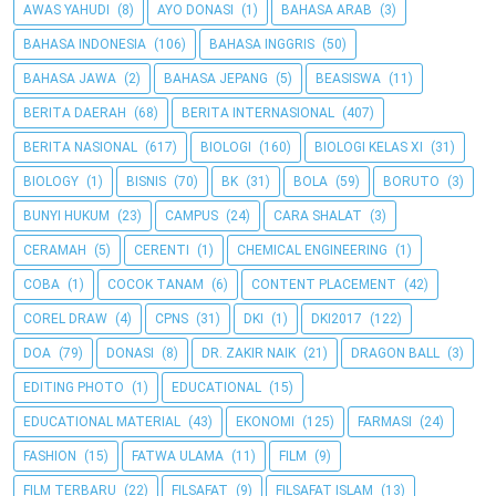
AWAS YAHUDI
(8)
AYO DONASI
(1)
BAHASA ARAB
(3)
BAHASA INDONESIA
(106)
BAHASA INGGRIS
(50)
BAHASA JAWA
(2)
BAHASA JEPANG
(5)
BEASISWA
(11)
BERITA DAERAH
(68)
BERITA INTERNASIONAL
(407)
BERITA NASIONAL
(617)
BIOLOGI
(160)
BIOLOGI KELAS XI
(31)
BIOLOGY
(1)
BISNIS
(70)
BK
(31)
BOLA
(59)
BORUTO
(3)
BUNYI HUKUM
(23)
CAMPUS
(24)
CARA SHALAT
(3)
CERAMAH
(5)
CERENTI
(1)
CHEMICAL ENGINEERING
(1)
COBA
(1)
COCOK TANAM
(6)
CONTENT PLACEMENT
(42)
COREL DRAW
(4)
CPNS
(31)
DKI
(1)
DKI2017
(122)
DOA
(79)
DONASI
(8)
DR. ZAKIR NAIK
(21)
DRAGON BALL
(3)
EDITING PHOTO
(1)
EDUCATIONAL
(15)
EDUCATIONAL MATERIAL
(43)
EKONOMI
(125)
FARMASI
(24)
FASHION
(15)
FATWA ULAMA
(11)
FILM
(9)
FILM TERBARU
(22)
FILSAFAT
(9)
FILSAFAT ISLAM
(13)