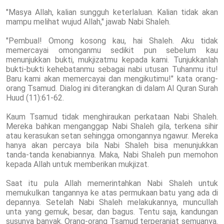
"Masya Allah, kalian sungguh keterlaluan. Kalian tidak akan
mampu melihat wujud Allah," jawab Nabi Shaleh.
"Pembual! Omong kosong kau, hai Shaleh. Aku tidak
memercayai omonganmu sedikit pun sebelum kau
menunjukkan bukti, mukjizatmu kepada kami. Tunjukkanlah
bukti-bukti kehebatanmu sebagai nabi utusan Tuhanmu itu!
Baru kami akan memercayai dan mengikutimu!" kata orang-
orang Tsamud. Dialog ini diterangkan di dalam Al Quran Surah
Huud (11):61-62.
Kaum Tsamud tidak menghiraukan perkataan Nabi Shaleh.
Mereka bahkan menganggap Nabi Shaleh gila, terkena sihir
atau kerasukan setan sehingga omongannya ngawur. Mereka
hanya akan percaya bila Nabi Shaleh bisa menunjukkan
tanda-tanda kenabiannya. Maka, Nabi Shaleh pun memohon
kepada Allah untuk memberikan mukjizat.
Saat itu pula Allah memerintahkan Nabi Shaleh untuk
memukulkan tangannya ke atas permukaan batu yang ada di
depannya. Setelah Nabi Shaleh melakukannya, muncullah
unta yang gemuk, besar, dan bagus. Tentu saja, kandungan
susunya banyak. Orang-orang Tsamud terperanjat semuanya.