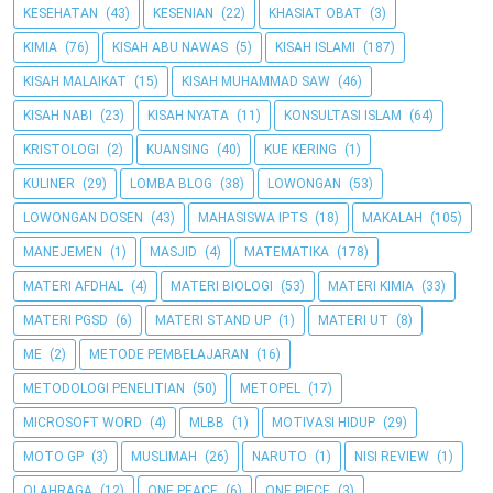
KESEHATAN
(43)
KESENIAN
(22)
KHASIAT OBAT
(3)
KIMIA
(76)
KISAH ABU NAWAS
(5)
KISAH ISLAMI
(187)
KISAH MALAIKAT
(15)
KISAH MUHAMMAD SAW
(46)
KISAH NABI
(23)
KISAH NYATA
(11)
KONSULTASI ISLAM
(64)
KRISTOLOGI
(2)
KUANSING
(40)
KUE KERING
(1)
KULINER
(29)
LOMBA BLOG
(38)
LOWONGAN
(53)
LOWONGAN DOSEN
(43)
MAHASISWA IPTS
(18)
MAKALAH
(105)
MANEJEMEN
(1)
MASJID
(4)
MATEMATIKA
(178)
MATERI AFDHAL
(4)
MATERI BIOLOGI
(53)
MATERI KIMIA
(33)
MATERI PGSD
(6)
MATERI STAND UP
(1)
MATERI UT
(8)
ME
(2)
METODE PEMBELAJARAN
(16)
METODOLOGI PENELITIAN
(50)
METOPEL
(17)
MICROSOFT WORD
(4)
MLBB
(1)
MOTIVASI HIDUP
(29)
MOTO GP
(3)
MUSLIMAH
(26)
NARUTO
(1)
NISI REVIEW
(1)
OLAHRAGA
(12)
ONE PEACE
(6)
ONE PIECE
(3)