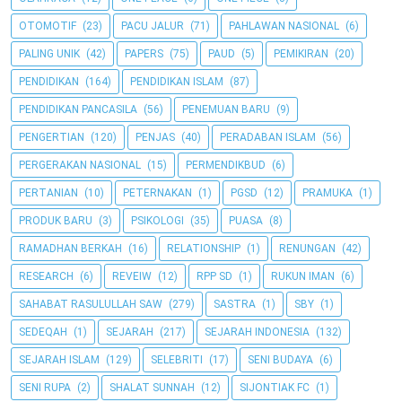
OTOMOTIF
(23)
PACU JALUR
(71)
PAHLAWAN NASIONAL
(6)
PALING UNIK
(42)
PAPERS
(75)
PAUD
(5)
PEMIKIRAN
(20)
PENDIDIKAN
(164)
PENDIDIKAN ISLAM
(87)
PENDIDIKAN PANCASILA
(56)
PENEMUAN BARU
(9)
PENGERTIAN
(120)
PENJAS
(40)
PERADABAN ISLAM
(56)
PERGERAKAN NASIONAL
(15)
PERMENDIKBUD
(6)
PERTANIAN
(10)
PETERNAKAN
(1)
PGSD
(12)
PRAMUKA
(1)
PRODUK BARU
(3)
PSIKOLOGI
(35)
PUASA
(8)
RAMADHAN BERKAH
(16)
RELATIONSHIP
(1)
RENUNGAN
(42)
RESEARCH
(6)
REVEIW
(12)
RPP SD
(1)
RUKUN IMAN
(6)
SAHABAT RASULULLAH SAW
(279)
SASTRA
(1)
SBY
(1)
SEDEQAH
(1)
SEJARAH
(217)
SEJARAH INDONESIA
(132)
SEJARAH ISLAM
(129)
SELEBRITI
(17)
SENI BUDAYA
(6)
SENI RUPA
(2)
SHALAT SUNNAH
(12)
SIJONTIAK FC
(1)