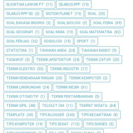
SIJONTIAK LAWUIK P.T
(11)
SILABUS RPP
(19)
SILABUS RPP SD
(2)
SISTEM PLANET
(19)
SOAL
(20)
SOAL BAHASA INGGRIS
(3)
SOAL BIOLOGI
(3)
SOAL FISIKA
(69)
SOAL GEOGRAFI
(1)
SOAL KIMIA
(15)
SOAL MATEMATIKA
(82)
SOAL PENJAS
(32)
SOSIOLOGI
(19)
SPORT
(1)
STATISTIKA
(1)
TAHUKAH ANDA
(24)
TAHUKAH KAMU?
(9)
TASAWUF
(3)
TEKNIK ARSITEKTUR
(24)
TEKNIK CATUR
(20)
TEKNIK ELEKTRO
(55)
TEKNIK INDUSTRI
(17)
TEKNIK KENDARAAN RINGAN
(35)
TEKNIK KOMPUTER
(2)
TEKNIK LINGKUNGAN
(24)
TEKNIK MESIN
(61)
TEKNIK OTOMOTIF
(1)
TEKNIK PERTAMBANGAN
(5)
TEKNIK SIPIL
(48)
TELOLET OM
(11)
TEMPAT WISATA
(84)
TEMPLATE
(30)
TIPS BLOGGER
(243)
TIPS KECANTIKAN
(8)
TIPS KOMPUTER
(19)
TIPS SEHAT
(115)
TIPS SUKSES
(5)