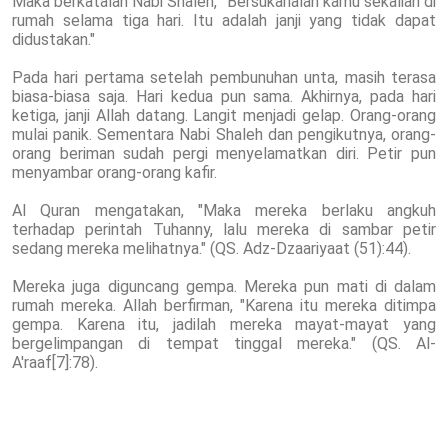
Maka berkatalah Nabi Shaleh, "Bersukarialah kamu sekalian di
rumah selama tiga hari. Itu adalah janji yang tidak dapat
didustakan."
Pada hari pertama setelah pembunuhan unta, masih terasa
biasa-biasa saja. Hari kedua pun sama. Akhirnya, pada hari
ketiga, janji Allah datang. Langit menjadi gelap. Orang-orang
mulai panik. Sementara Nabi Shaleh dan pengikutnya, orang-
orang beriman sudah pergi menyelamatkan diri. Petir pun
menyambar orang-orang kafir.
Al Quran mengatakan, "Maka mereka berlaku angkuh
terhadap perintah Tuhanny, lalu mereka di sambar petir
sedang mereka melihatnya." (QS. Adz-Dzaariyaat (51):44).
Mereka juga diguncang gempa. Mereka pun mati di dalam
rumah mereka. Allah berfirman, "Karena itu mereka ditimpa
gempa. Karena itu, jadilah mereka mayat-mayat yang
bergelimpangan di tempat tinggal mereka." (QS. Al-
A'raaf[7]:78).