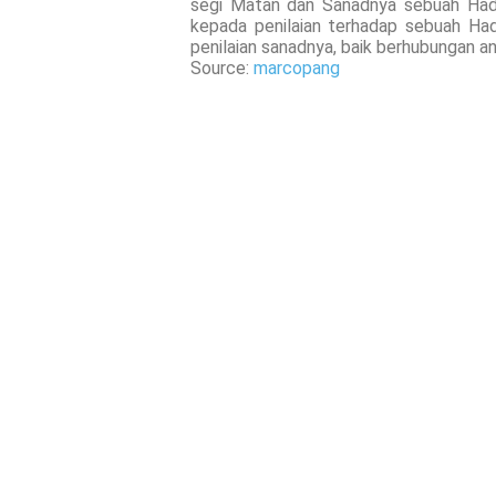
segi Matan dan Sanadnya sebuah Hadi
kepada penilaian terhadap sebuah Had
penilaian sanadnya, baik berhubungan a
Source:
marcopang