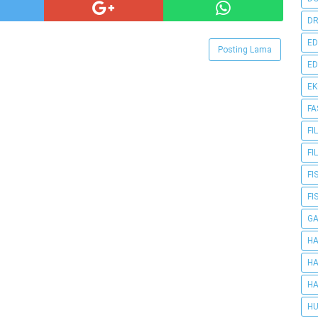
DR
ED
Posting Lama
ED
E
FA
FI
FI
FI
FI
G
HA
HA
HA
HU