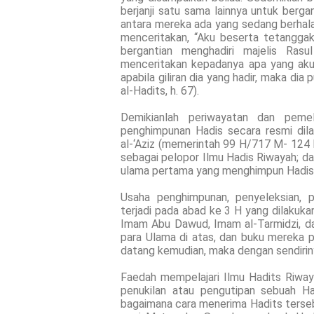
berjanji satu sama lainnya untuk berga
antara mereka ada yang sedang berhalan
menceritakan, “Aku beserta tetanggak
bergantian menghadiri majelis Rasu
menceritakan kepadanya apa yang aku 
apabila giliran dia yang hadir, maka dia
al-Hadits, h. 67).
Demikianlah periwayatan dan peme
penghimpunan Hadis secara resmi dil
al-‘Aziz (memerintah 99 H/717 M- 124 
sebagai pelopor Ilmu Hadis Riwayah; da
ulama pertama yang menghimpun Hadis Na
Usaha penghimpunan, penyeleksian, 
terjadi pada abad ke 3 H yang dilakuka
Imam Abu Dawud, Imam al-Tarmidzi, dan
para Ulama di atas, dan buku mereka p
datang kemudian, maka dengan sendirin
Faedah mempelajari Ilmu Hadits Riway
penukilan atau pengutipan sebuah H
bagaimana cara menerima Hadits terseb