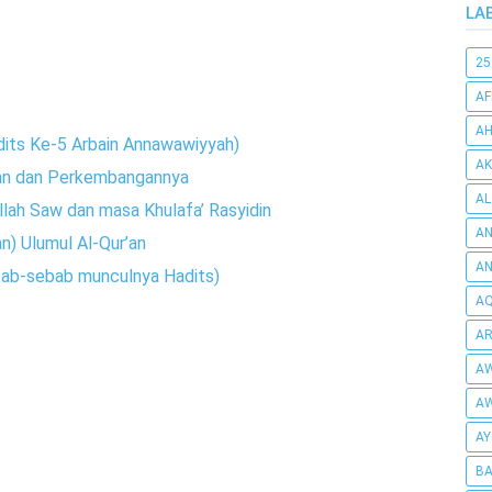
LA
25
AF
AH
dits Ke-5 Arbain Annawawiyyah)
AK
’an dan Perkembangannya
AL
llah Saw dan masa Khulafa’ Rasyidin
AN
) Ulumul Al-Qur’an
A
bab-sebab munculnya Hadits)
AQ
AR
AW
AW
AY
BA