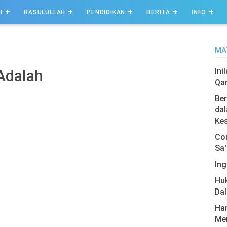
I
RASULULLAH
PENDIDIKAN
BERITA
INFO
MA
Ini
Adalah
Qa
Ber
dal
Ke
Com
Sa'
Ing
Hu
Da
Har
Men