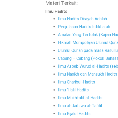
Materi Terkait:
Ilmu Hadits
Ilmu Hadits Dirayah Adalah
Penjelasan Hadits Istikharah
Amalan Yang Tertolak (Kajian Ha
Hikmah Mempelajari Ulumul Qur
Ulumul Qur’an pada masa Rasullu
Cabang – Cabang (Pokok Bahasan
Ilmu Asbab Wurud al-Hadits (se
Ilmu Nasikh dan Mansukh Hadits
Ilmu Gharibul-Hadits
Ilmu `Ilalil Hadits
Ilmu Mukhtalif al-Hadits
Ilmu al-Jarh wa al-Ta`dil
Ilmu Rijalul Hadits