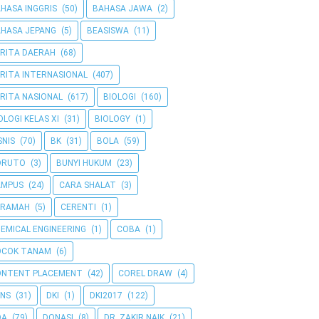
HASA INGGRIS
(50)
BAHASA JAWA
(2)
HASA JEPANG
(5)
BEASISWA
(11)
RITA DAERAH
(68)
RITA INTERNASIONAL
(407)
RITA NASIONAL
(617)
BIOLOGI
(160)
OLOGI KELAS XI
(31)
BIOLOGY
(1)
SNIS
(70)
BK
(31)
BOLA
(59)
ORUTO
(3)
BUNYI HUKUM
(23)
AMPUS
(24)
CARA SHALAT
(3)
ERAMAH
(5)
CERENTI
(1)
EMICAL ENGINEERING
(1)
COBA
(1)
OCOK TANAM
(6)
ONTENT PLACEMENT
(42)
COREL DRAW
(4)
NS
(31)
DKI
(1)
DKI2017
(122)
OA
(79)
DONASI
(8)
DR. ZAKIR NAIK
(21)