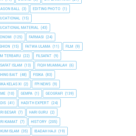
AGON BALL
(3)
EDITING PHOTO
(1)
UCATIONAL
(15)
UCATIONAL MATERIAL
(43)
KONOMI
(125)
FARMASI
(24)
SHION
(15)
FATWA ULAMA
(11)
FILM
(9)
LM TERBARU
(22)
FILSAFAT
(9)
LSAFAT ISLAM
(13)
FIQIH MUAMALAH
(6)
SHING BAIT
(48)
FISIKA
(83)
SIKA KELAS XI
(2)
FPI NEWS
(9)
AME
(10)
GEMPA
(1)
GEOGRAFI
(139)
DIS
(41)
HADITH EXPERT
(24)
RI BESAR
(7)
HARI GURU
(2)
RI KIAMAT
(7)
HISTORY
(205)
KUM ISLAM
(35)
IBADAH HAJI
(19)