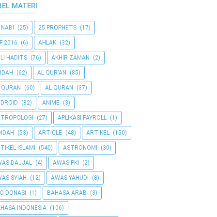
BEL MATERI
 NABI
(25)
25 PROPHETS
(17)
F 2016
(6)
AHLAK
(32)
LI HADITS
(76)
AKHIR ZAMAN
(2)
IDAH
(62)
AL QUR'AN
(85)
 QURAN
(60)
AL-QURAN
(37)
DROID
(82)
ANIME
(3)
NTROPOLOGI
(27)
APLIKASI PAYROLL
(1)
IDAH
(53)
ARTICLE
(48)
ARTIKEL
(150)
TIKEL ISLAMI
(540)
ASTRONOMI
(30)
AS DAJJAL
(4)
AWAS PKI
(2)
AS SYIAH
(12)
AWAS YAHUDI
(8)
O DONASI
(1)
BAHASA ARAB
(3)
HASA INDONESIA
(106)