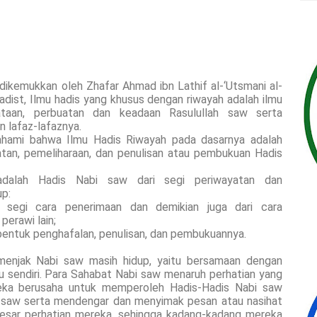
dikemukkan oleh Zhafar Ahmad ibn Lathif al-‘Utsmani al-
Hadist, Ilmu hadis yang khusus dengan riwayah adalah ilmu
taan, perbuatan dan keadaan Rasulullah saw serta
n lafaz-lafaznya.
ipahami bahwa Ilmu Hadis Riwayah pada dasarnya adalah
tan, pemeliharaan, dan penulisan atau pembukuan Hadis
adalah Hadis Nabi saw dari segi periwayatan dan
up:
i segi cara penerimaan dan demikian juga dari cara
perawi lain;
 bentuk penghafalan, penulisan, dan pembukuannya.
menjak Nabi saw masih hidup, yaitu bersamaan dengan
u sendiri. Para Sahabat Nabi saw menaruh perhatian yang
reka berusaha untuk memperoleh Hadis-Hadis Nabi saw
l saw serta mendengar dan menyimak pesan atau nasihat
besar perhatian mereka, sehingga kadang-kadang mereka