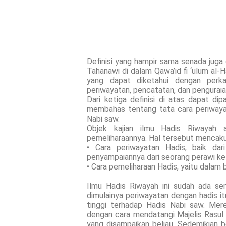
Definisi yang hampir sama senada juga 
Tahanawi di dalam Qawa’id fi ‘ulum al-
yang dapat diketahui dengan perka
periwayatan, pencatatan, dan penguraia
Dari ketiga definisi di atas dapat d
membahas tentang tata cara periwaya
Nabi saw.
Objek kajian ilmu Hadis Riwayah 
pemeliharaannya. Hal tersebut mencak
• Cara periwayatan Hadis, baik dar
penyampaiannya dari seorang perawi ke 
• Cara pemeliharaan Hadis, yaitu dalam
Ilmu Hadis Riwayah ini sudah ada se
dimulainya periwayatan dengan hadis it
tinggi terhadap Hadis Nabi saw. Me
dengan cara mendatangi Majelis Rasu
yang disampaikan beliau. Sedemikian 