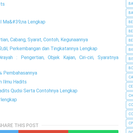
its
BA
BA
 Bil Ma&#39;na Lengkap
BE
BE
ertian, Cabang, Syarat, Contoh, Kegunaannya
BE
9;dil, Perkembangan dan Tingkatannya Lengkap
BI
ayah : Pengertian, Objek Kajian, Ciri-ciri, Syaratnya
BI
B
0% Pembahasannya
C
m Ilmu Hadits
C
adits Qudsi Serta Contohnya Lengkap
CH
rlengkap
C
C
CP
SHARE THIS POST
D