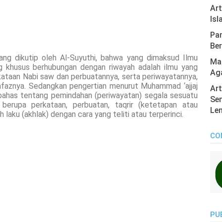
Ar
Isl
Pan
Ber
ang dikutip oleh Al-Suyuthi, bahwa yang dimaksud Ilmu
Mas
ng khusus berhubungan dengan riwayah adalah ilmu yang
Ag
kataan Nabi saw dan perbuatannya, serta periwayatannya,
lafaznya. Sedangkan pengertian menurut Muhammad ‘ajjaj
Art
mbahas tentang pemindahan (periwayatan) segala sesuatu
Sen
berupa perkataan, perbuatan, taqrir (ketetapan atau
Len
 laku (akhlak) dengan cara yang teliti atau terperinci.
CO
PU