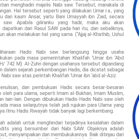
ntian menghadiri majelis Nabi saw. Tersebut, manakala di
gan. Hal tersebut seperti yang dilakukan Umar r.a., yang
u dari kaum Ansar, yaitu Bani Umayyah ibn Zaid, secara
l saw. Apabila giliranku yang hadir, maka aku akan
dapatkan dari Rasul SAW pada hari itu; dan sebaliknya,
 pun akan melakukan hal yang sama. (“Ajjaj al-Khathib, Ushul
liharaan Hadis Nabi saw berlangsung hingga usaha
akukan pada masa pemerintahan Khalifah ‘Umar ibn ‘Abd
H/ 742 M). Al-Zuhri dengan usahanya tersebut dipandang
n dalam sejarah perkembangan Hadis, dia dicatat sebagai
bi saw atas perintah Khalifah ‘Umar ibn ‘abd al-Aziz.
penulisan, dan pembukuan Hadis secara besar-besaran
n oleh para ulama, seperti Imam al-Bukhari, Imam Muslim,
 lain-lain. Dengan dibukukan Hadis-Hadis Nabi saw oleh
ada masa selanjutnya telah jadi rujukan para Ulama yang
ya Ilmu Hadis Riwayah tidak banyak lagi berkembang.
ah adalah untuk menghindari terjadinya kesalahan dalam
adits yang bersumber dari Nabi SAW. Objeknya adalah
ut, menyampaikan dan membukukannya. Baik ditinjau dari