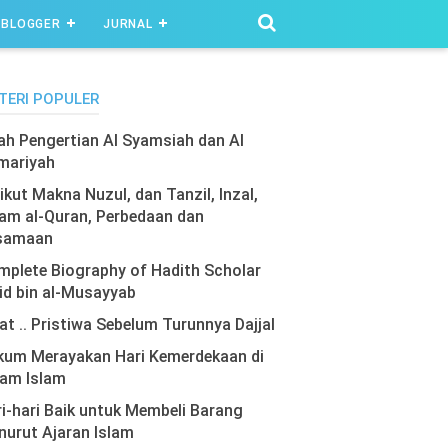
BLOGGER
JURNAL
TERI POPULER
lah Pengertian Al Syamsiah dan Al
mariyah
ikut Makna Nuzul, dan Tanzil, Inzal,
am al-Quran, Perbedaan dan
samaan
plete Biography of Hadith Scholar
id bin al-Musayyab
at .. Pristiwa Sebelum Turunnya Dajjal
kum Merayakan Hari Kemerdekaan di
lam Islam
i-hari Baik untuk Membeli Barang
urut Ajaran Islam