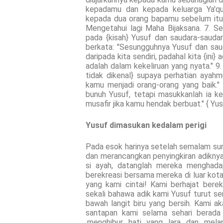
kepadamu dan kepada keluarga Ya'q
kepada dua orang bapamu sebelum itu,
Mengetahui lagi Maha Bijaksana. 7. 
pada {kisah} Yusuf dan saudara-saudar
berkata: "Sesungguhnya Yusuf dan saud
daripada kita sendiri, padahal kita {ini
adalah dalam kekeliruan yang nyata." 9
tidak dikenal} supaya perhatian aya
kamu menjadi orang-orang yang baik."
bunuh Yusuf, tetapi masukkanlah ia ke
musafir jika kamu hendak berbuat." { Yus
Yusuf dimasukan kedalam perigi
Pada esok harinya setelah semalam su
dan merancangkan penyingkiran adikny
si ayah, datanglah mereka menghad
berekreasi bersama mereka di luar kota
yang kami cintai! Kami berhajat berek
sekali bahawa adik kami Yusuf turut se
bawah langit biru yang bersih. Kami
santapan kami selama sehari berada 
,menghibur hati yang lara dan mel