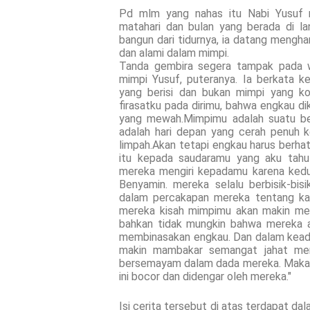
Pd mlm yang nahas itu Nabi Yusuf m
matahari dan bulan yang berada di la
bangun dari tidurnya, ia datang mengha
dan alami dalam mimpi.
Tanda gembira segera tampak pada wa
mimpi Yusuf, puteranya. Ia berkata 
yang berisi dan bukan mimpi yang 
firasatku pada dirimu, bahwa engkau di
yang mewah.Mimpimu adalah suatu be
adalah hari depan yang cerah penuh 
limpah.Akan tetapi engkau harus berhat
itu kepada saudaramu yang aku tahu
mereka mengiri kepadamu karena ked
Benyamin. mereka selalu berbisik-bisi
dalam percakapan mereka tentang kam
mereka kisah mimpimu akan makin mel
bahkan tidak mungkin bahwa mereka 
membinasakan engkau. Dan dalam keadaa
makin mambakar semangat jahat mer
bersemayam dalam dada mereka. Maka be
ini bocor dan didengar oleh mereka."
Isi cerita tersebut di atas terdapat da