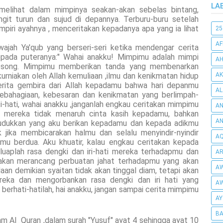
LA
elihat dalam mimpinya seakan-akan sebelas bintang,
ngit turun dan sujud di depannya. Terburu-buru setelah
mpiri ayahnya , menceritakan kepadanya apa yang ia lihat
25
AF
jah Ya'qub yang berseri-seri ketika mendengar cerita
kepada puteranya:" Wahai anakku! Mimpimu adalah mimpi
AH
kosong. Mimpimu memberikan tanda yang membenarkan
kurniakan oleh Allah kemuliaan ,ilmu dan kenikmatan hidup
AK
rita gembira dari Allah kepadamu bahwa hari depanmu
AL
kebahagiaan, kebesaran dan kenikmatan yang berlimpah-
i-hati, wahai anakku ,janganlah engkau ceritakan mimpimu
AN
 mereka tidak menaruh cinta kasih kepadamu, bahkan
A
udukkan yang aku berikan kepadamu dan kepada adikmu
k jika membicarakan halmu dan selalu menyindir-nyindir
AQ
u berdua. Aku khuatir, kalau engkau ceritakan kepada
uaplah rasa dengki dan iri-hati mereka terhadapmu dan
AR
akan merancang perbuatan jahat terhadapmu yang akan
AW
n demikian syaitan tidak akan tinggal diam, tetapi akan
eka dan mengorbankan rasa dengki dan iri hati yang
AW
rhati-hatilah, hai anakku, jangan sampai cerita mimpimu
AY
BA
lam Al_Quran ,dalam surah "Yusuf" ayat 4 sehingga ayat 10