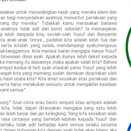
adakan untuk merundingkan nasib yang mereka alami dan
kan bagi menyedarkan ayahnya, menuntut perlakuan yang
eorang drp mereka:" Tidakkah kamu merasakan bahawa
k-anaknya tidak adil dan berat sebelah? Ia memanjakan
i lebih daripada kita, seolah-olah Yusuf dan Benyamin
a anak-anak tirinya , padahal kita adalah lebih tua dan
serta kitalah yang selalu mendampingi ayah,mengurus
mahtanggannya. Kita merasa hairan mengapa hanya Yusuf
timewaan disisi ayah. Apakah ibunya lebih dekat kepada
Jika memang itu alasannya ,maka apakah salah kita? Bahwa
tempat kedua di hati ayah ataukah paras Yusuf yang lebih
 wajah kita yang memang sudah demikian diciptakan oleh
 hasil usaha kita? Kita amat sesalkan atas perlakuan dan
i serta harus melakukan sesuatu untuk mengakhiri keadaan
kami semua."
ng:" Soal cinta atau benci simpati atau antipati adalah
ri kita, tidak dapat ditanyakan mengapa yang satu lebih
i lebih besar dari jari kelingking. Yang kita sesalkan ialah
rasa cintanya yang berlebih-lebihan kepada Yusuf dan
erlaku tidak adil terhadap kami semua selaku sesama
dalam hubungan kita dengan ayah tidak akan hilang, jika