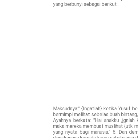
yang berbunyi sebagai berikut:
Maksudnya:" {Ingatlah} ketika Yusuf b
bermimpi melihat sebelas buah bintang,
Ayahnya berkata: "Hai anakku ,jgnla
maka mereka membuat muslihat {utk m
yang nyata bagi manusia." 6. Dan de
diajarkannya kepada kamu sebahagian d