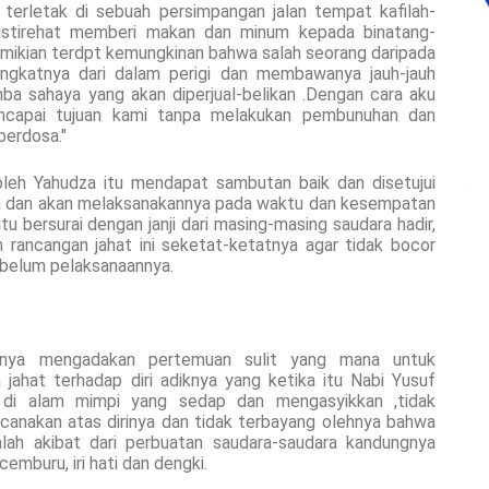
 terletak di sebuah persimpangan jalan tempat kafilah-
eristirehat memberi makan dan minum kepada binatang-
mikian terdpt kemungkinan bahwa salah seorang daripada
ngkatnya dari dalam perigi dan membawanya jauh-jauh
ba sahaya yang akan diperjual-belikan .Dengan cara aku
encapai tujuan kami tanpa melakukan pembunuhan dan
berdosa."
oleh Yahudza itu mendapat sambutan baik dan disetujui
ain dan akan melaksanakannya pada waktu dan kesempatan
u bersurai dengan janji dari masing-masing saudara hadir,
rancangan jahat ini seketat-ketatnya agar tidak bocor
ebelum pelaksanaannya.
nya mengadakan pertemuan sulit yang mana untuk
jahat terhadap diri adiknya yang ketika itu Nabi Yusuf
di alam mimpi yang sedap dan mengasyikkan ,tidak
ncanakan atas dirinya dan tidak terbayang olehnya bahwa
alah akibat dari perbuatan saudara-saudara kandungnya
cemburu, iri hati dan dengki.