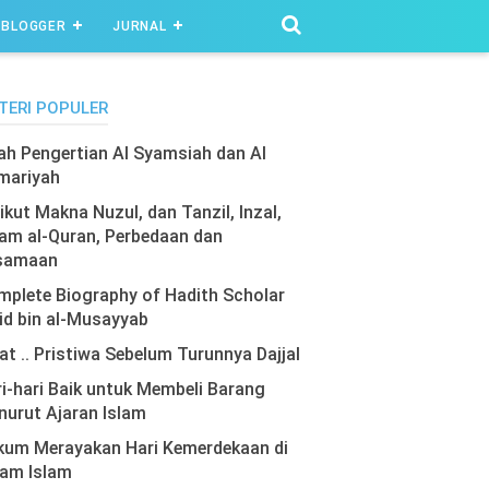
BLOGGER
JURNAL
TERI POPULER
lah Pengertian Al Syamsiah dan Al
mariyah
ikut Makna Nuzul, dan Tanzil, Inzal,
am al-Quran, Perbedaan dan
samaan
plete Biography of Hadith Scholar
id bin al-Musayyab
at .. Pristiwa Sebelum Turunnya Dajjal
i-hari Baik untuk Membeli Barang
urut Ajaran Islam
kum Merayakan Hari Kemerdekaan di
lam Islam