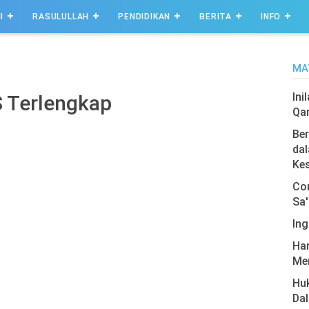
I
RASULULLAH
PENDIDIKAN
BERITA
INFO
MA
Ini
S Terlengkap
Qa
Ber
dal
Ke
Com
Sa'
Ing
Har
Men
Hu
Da