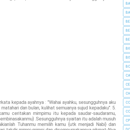
BA
BA
BE
BE
BE
BI
BI
B
C
C
CH
erkata kepada ayahnya : "Wahai ayahku, sesungguhnya aku
C
 matahari dan bulan, kulihat semuanya sujud kepadaku". 5.
C
h kamu ceritakan mimpimu itu kepada saudar-saudaramu,
embinasakanmu} .Sesungguhnya syaitan itu adalah musuh
CP
mikianlah Tuhanmu memilih kamu {utk menjadi Nabi} dan
ari takdir mimpi-mimpi dan disempurnakannya nikmat-Nya
D