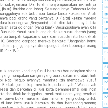
ub sebagaimana Dia telah menyempurnakan nikmatnya
DR
 {iaitu} Ibrahim dan Ishaq. Sesungguhnya Tuhanmu Maha
Sesungguhnya ada beberapa tanda-tanda kekuasaan Allah
ED
anya bagi orang yang bertanya. 8. {Iaitu} ketika mereka
ED
ara kandungnya {Benyamin} lebih dicintai oleh ayah kita
} adalah satu golongan {yang kuat} .Sesungguhnya ayah kita
E
. Bunuhlah Yusuf atau buanglah dia ke suatu daerah {yang
hmu tertumpah kepadamu saja dan sesudah itu hendaklah
FA
 10. Seorang daripada mereka berkata: "Janganlah kamu
FI
 dalam perigi, supaya dia dipungut oleh beberapa orang
uf :4 ~ 10 }
FI
FI
FI
ntuk saudara kandung Yusuf bertemu berundingkan siasat
G
a yang merupakan saingan yang berat dalam merebut hati
api Nabi Ya'qub ayahnya meminta izin membawa Yusuf
HA
. Berkata juru cakap mereka kepada si ayah: " Wahai ayah
reasi dan berkelah di luar kota beramai-ramai dan ingin
HA
rta dan tidak ketinggalan , menikmati udara yang cerah di
HA
 akan bawa bekal makanan dan minuman yang cukup untuk
di luar kota untuk bersuka ria dan bersenang-senang
HU
apangkan dada yang sesak, seraya mempertebal rasa