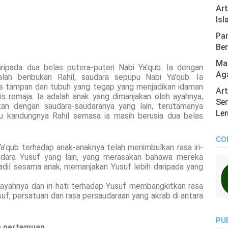
Ar
Isl
Pan
Ber
Mas
ripada dua belas putera-puteri Nabi Ya'qub. Ia dengan
Ag
ah beribukan Rahil, saudara sepupu Nabi Ya'qub. Ia
ras tampan dan tubuh yang tegap yang menjadikan idaman
Art
s remaja. Ia adalah anak yang dimanjakan oleh ayahnya,
Sen
gkan dengan saudara-saudaranya yang lain, terutamanya
Len
ibu kandungnya Rahil semasa ia masih berusia dua belas
CO
 Ya'qub terhadap anak-anaknya telah menimbulkan rasa iri-
audara Yusuf yang lain, yang merasakan bahawa mereka
 adil sesama anak, memanjakan Yusuf lebih daripada yang
ayahnya dan iri-hati terhadap Yusuf membangkitkan rasa
uf, persatuan dan rasa persaudaraan yang akrab di antara
PU
n pertemuan