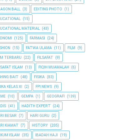
AGON BALL
(3)
EDITING PHOTO
(1)
UCATIONAL
(15)
UCATIONAL MATERIAL
(43)
KONOMI
(125)
FARMASI
(24)
SHION
(15)
FATWA ULAMA
(11)
FILM
(9)
LM TERBARU
(22)
FILSAFAT
(9)
LSAFAT ISLAM
(13)
FIQIH MUAMALAH
(6)
SHING BAIT
(48)
FISIKA
(83)
SIKA KELAS XI
(2)
FPI NEWS
(9)
AME
(10)
GEMPA
(1)
GEOGRAFI
(139)
DIS
(41)
HADITH EXPERT
(24)
RI BESAR
(7)
HARI GURU
(2)
RI KIAMAT
(7)
HISTORY
(205)
KUM ISLAM
(35)
IBADAH HAJI
(19)