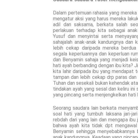
Dalam pertemuan rahasia yang mereka 
mengatur aksi yang harus mereka laku
adil dan saksama, berkata salah s
perlakuan terhadap kita sebagai ana
Yusuf dan menyintai serta menyayang
sahajalah anak-anak kandungnya dan kit
lebih cekap daripada mereka berdua 
segala keperluannya dan keperluan ru
dan Benyamin sahaja yang menjadi keis
hati ayah berbanding dengan ibu kita? 
kita lahir daripada ibu yang mendapat 
tampan dan lebih cekap drp paras dan
Tuhan dan sesekali bukan kehendak atau
tindakan ayah yang sesal dan keliru in
yang pincang serta menjengkelkan hati 
Seorang saudara lain berkata menyambu
soal hati yang tumbuh laksana jari-ja
rebdah dari yang lain dan mengapa ibu jar
bahwa ayah kita tidak dpt mengawal 
Benyamin sehingga menyebabkannya b
anak kandungnya. Keadaan yang pincang 