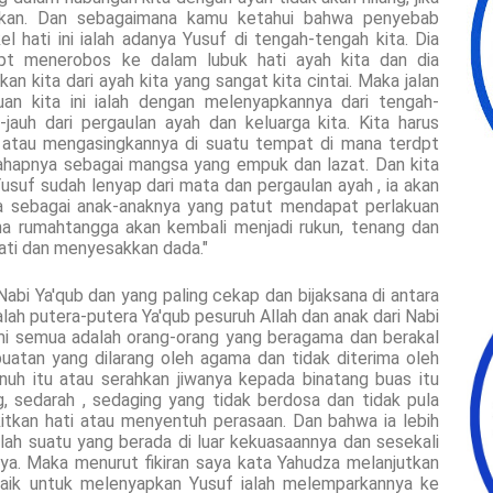
ngkan. Dan sebagaimana kamu ketahui bahwa penyebab
 hati ini ialah adanya Yusuf di tengah-tengah kita. Dia
dpt menerobos ke dalam lubuk hati ayah kita dan dia
n kita dari ayah kita yang sangat kita cintai. Maka jalan
uan kita ini ialah dengan melenyapkannya dari tengah-
jauh dari pergaulan ayah dan keluarga kita. Kita harus
 atau mengasingkannya di suatu tempat di mana terdpt
ahapnya sebagai mangsa yang empuk dan lazat. Dan kita
Yusuf sudah lenyap dari mata dan pergaulan ayah , ia akan
ta sebagai anak-anaknya yang patut mendapat perlakuan
na rumahtangga akan kembali menjadi rukun, tenang dan
hati dan menyesakkan dada."
abi Ya'qub dan yang paling cekap dan bijaksana di antara
ah putera-putera Ya'qub pesuruh Allah dan anak dari Nabi
ami semua adalah orang-orang yang beragama dan berakal
atan yang dilarang oleh agama dan tidak diterima oleh
unuh itu atau serahkan jiwanya kepada binatang buas itu
g, sedarah , sedaging yang tidak berdosa dan tidak pula
itkan hati atau menyentuh perasaan. Dan bahwa ia lebih
dalah suatu yang berada di luar kekuasaannya dan sesekali
ya. Maka menurut fikiran saya kata Yahudza melanjutkan
rbaik untuk melenyapkan Yusuf ialah melemparkannya ke