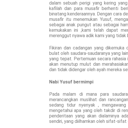
dalam sebuah perigi yang kering yang
kafilah dan para musafir berhenti b
binatang kenderaannya. Dengan cara de
musafir itu menemukan Yusuf, menga
sebagai anak pungut atau sebagai ham
kemukakan ini ,kami telah dapat m
merenggut nyawa adik kami yang tidak 
Fikiran dan cadangan yang dikemuka 
bulat oleh saudara-saudaranya yang l
yang tepat. Pertemuan secara rahasia it
akan menutup mulut dan merahasiakan 
dan tidak didengar oleh ayah mereka s
Nabi Yusuf bermimpi
Pada malam di mana para saudara
merancangkan muslihat dan rancangan 
sedang tidur nyenyak , mengawang 
mengetahui apa yang oleh takdir di re
penderitaan yang akan dialaminya ad
sendiri, yang diilhamkan oleh sifat-sifat 