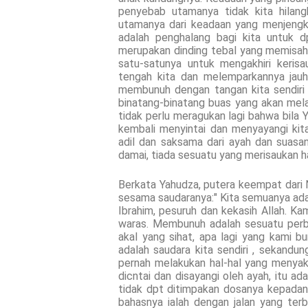
penyebab utamanya tidak kita hila
utamanya dari keadaan yang menjengkel
adalah penghalang bagi kita untuk 
merupakan dinding tebal yang memisahka
satu-satunya untuk mengakhiri kerisa
tengah kita dan melemparkannya jauh-
membunuh dengan tangan kita sendiri
binatang-binatang buas yang akan mel
tidak perlu meragukan lagi bahwa bila 
kembali menyintai dan menyayangi ki
adil dan saksama dari ayah dan suasa
damai, tiada sesuatu yang merisaukan 
Berkata Yahudza, putera keempat dari N
sesama saudaranya:" Kita semuanya adal
Ibrahim, pesuruh dan kekasih Allah. K
waras. Membunuh adalah sesuatu perbu
akal yang sihat, apa lagi yang kami b
adalah saudara kita sendiri , sekandun
pernah melakukan hal-hal yang menyak
dicntai dan disayangi oleh ayah, itu a
tidak dpt ditimpakan dosanya kepadan
bahasnya ialah dengan jalan yang te