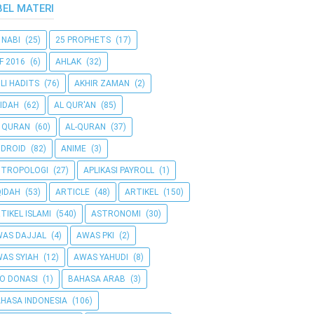
BEL MATERI
 NABI
(25)
25 PROPHETS
(17)
F 2016
(6)
AHLAK
(32)
LI HADITS
(76)
AKHIR ZAMAN
(2)
IDAH
(62)
AL QUR'AN
(85)
 QURAN
(60)
AL-QURAN
(37)
DROID
(82)
ANIME
(3)
NTROPOLOGI
(27)
APLIKASI PAYROLL
(1)
IDAH
(53)
ARTICLE
(48)
ARTIKEL
(150)
TIKEL ISLAMI
(540)
ASTRONOMI
(30)
AS DAJJAL
(4)
AWAS PKI
(2)
AS SYIAH
(12)
AWAS YAHUDI
(8)
O DONASI
(1)
BAHASA ARAB
(3)
HASA INDONESIA
(106)