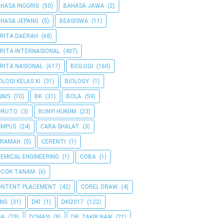
HASA INGGRIS
(50)
BAHASA JAWA
(2)
HASA JEPANG
(5)
BEASISWA
(11)
RITA DAERAH
(68)
RITA INTERNASIONAL
(407)
RITA NASIONAL
(617)
BIOLOGI
(160)
OLOGI KELAS XI
(31)
BIOLOGY
(1)
SNIS
(70)
BK
(31)
BOLA
(59)
ORUTO
(3)
BUNYI HUKUM
(23)
AMPUS
(24)
CARA SHALAT
(3)
ERAMAH
(5)
CERENTI
(1)
EMICAL ENGINEERING
(1)
COBA
(1)
OCOK TANAM
(6)
ONTENT PLACEMENT
(42)
COREL DRAW
(4)
NS
(31)
DKI
(1)
DKI2017
(122)
OA
(79)
DONASI
(8)
DR. ZAKIR NAIK
(21)