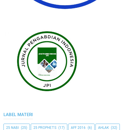
LABEL MATERI
25 NABI
(25)
25 PROPHETS
(17)
AFF 2016
(6)
AHLAK
(32)