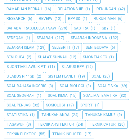
RAMADHAN BERKAH
(16)
RELATIONSHIP
(1)
RENUNGAN
(42)
RESEARCH
(6)
REVEIW
(12)
RPP SD
(1)
RUKUN IMAN
(6)
SAHABAT RASULULLAH SAW
(279)
SASTRA
(1)
SBY
(1)
SEDEQAH
(1)
SEJARAH
(217)
SEJARAH INDONESIA
(132)
SEJARAH ISLAM
(129)
SELEBRITI
(17)
SENI BUDAYA
(6)
SENI RUPA
(2)
SHALAT SUNNAH
(12)
SIJONTIAK FC
(1)
SIJONTIAK LAWUIK P.T
(11)
SILABUS RPP
(19)
SILABUS RPP SD
(2)
SISTEM PLANET
(19)
SOAL
(20)
SOAL BAHASA INGGRIS
(3)
SOAL BIOLOGI
(3)
SOAL FISIKA
(69)
SOAL GEOGRAFI
(1)
SOAL KIMIA
(15)
SOAL MATEMATIKA
(82)
SOAL PENJAS
(32)
SOSIOLOGI
(19)
SPORT
(1)
STATISTIKA
(1)
TAHUKAH ANDA
(24)
TAHUKAH KAMU?
(9)
TASAWUF
(3)
TEKNIK ARSITEKTUR
(24)
TEKNIK CATUR
(20)
TEKNIK ELEKTRO
(55)
TEKNIK INDUSTRI
(17)