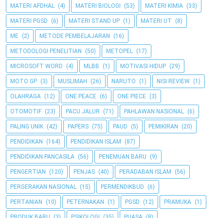
MATERI AFDHAL
(4)
MATERI BIOLOGI
(53)
MATERI KIMIA
(33)
MATERI PGSD
(6)
MATERI STAND UP
(1)
MATERI UT
(8)
ME
(2)
METODE PEMBELAJARAN
(16)
METODOLOGI PENELITIAN
(50)
METOPEL
(17)
MICROSOFT WORD
(4)
MLBB
(1)
MOTIVASI HIDUP
(29)
MOTO GP
(3)
MUSLIMAH
(26)
NARUTO
(1)
NISI REVIEW
(1)
OLAHRAGA
(12)
ONE PEACE
(6)
ONE PIECE
(3)
OTOMOTIF
(23)
PACU JALUR
(71)
PAHLAWAN NASIONAL
(6)
PALING UNIK
(42)
PAPERS
(75)
PAUD
(5)
PEMIKIRAN
(20)
PENDIDIKAN
(164)
PENDIDIKAN ISLAM
(87)
PENDIDIKAN PANCASILA
(56)
PENEMUAN BARU
(9)
PENGERTIAN
(120)
PENJAS
(40)
PERADABAN ISLAM
(56)
PERGERAKAN NASIONAL
(15)
PERMENDIKBUD
(6)
PERTANIAN
(10)
PETERNAKAN
(1)
PGSD
(12)
PRAMUKA
(1)
PRODUK BARU
(3)
PSIKOLOGI
(35)
PUASA
(8)