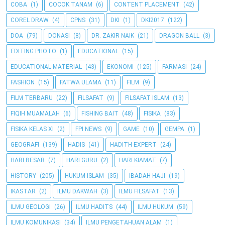
COBA
(1)
COCOK TANAM
(6)
CONTENT PLACEMENT
(42)
COREL DRAW
(4)
CPNS
(31)
DKI
(1)
DKI2017
(122)
DOA
(79)
DONASI
(8)
DR. ZAKIR NAIK
(21)
DRAGON BALL
(3)
EDITING PHOTO
(1)
EDUCATIONAL
(15)
EDUCATIONAL MATERIAL
(43)
EKONOMI
(125)
FARMASI
(24)
FASHION
(15)
FATWA ULAMA
(11)
FILM
(9)
FILM TERBARU
(22)
FILSAFAT
(9)
FILSAFAT ISLAM
(13)
FIQIH MUAMALAH
(6)
FISHING BAIT
(48)
FISIKA
(83)
FISIKA KELAS XI
(2)
FPI NEWS
(9)
GAME
(10)
GEMPA
(1)
GEOGRAFI
(139)
HADIS
(41)
HADITH EXPERT
(24)
HARI BESAR
(7)
HARI GURU
(2)
HARI KIAMAT
(7)
HISTORY
(205)
HUKUM ISLAM
(35)
IBADAH HAJI
(19)
IKASTAR
(2)
ILMU DAKWAH
(3)
ILMU FILSAFAT
(13)
ILMU GEOLOGI
(26)
ILMU HADITS
(44)
ILMU HUKUM
(59)
ILMU KOMUNIKASI
(34)
ILMU PENGETAHUAN ALAM
(1)