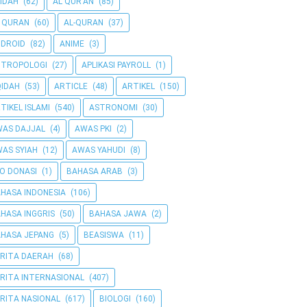
IDAH
(62)
AL QUR'AN
(85)
 QURAN
(60)
AL-QURAN
(37)
DROID
(82)
ANIME
(3)
NTROPOLOGI
(27)
APLIKASI PAYROLL
(1)
IDAH
(53)
ARTICLE
(48)
ARTIKEL
(150)
TIKEL ISLAMI
(540)
ASTRONOMI
(30)
AS DAJJAL
(4)
AWAS PKI
(2)
AS SYIAH
(12)
AWAS YAHUDI
(8)
O DONASI
(1)
BAHASA ARAB
(3)
HASA INDONESIA
(106)
HASA INGGRIS
(50)
BAHASA JAWA
(2)
HASA JEPANG
(5)
BEASISWA
(11)
RITA DAERAH
(68)
RITA INTERNASIONAL
(407)
RITA NASIONAL
(617)
BIOLOGI
(160)