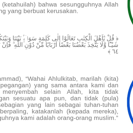
, (ketahuilah) bahwa sesungguhnya Allah
g yang berbuat kerusakan.
قُلْ يٰٓاَهْلَ الْكِتٰبِ تَعَالَوْا اِلٰى كَلِمَةٍ سَوَاۤءٍۢ بَيْنَنَا وَبَيْنَكُمْ ا
شَيْـًٔا وَّلَا يَتَّخِذَ بَعْضُنَا بَعْضًا اَرْبَابًا مِّنْ دُوْنِ اللّٰهِ ۗ فَاِن
٦٤ ﴾
mad), “Wahai Ahlulkitab, marilah (kita)
 (pegangan) yang sama antara kami dan
 menyembah selain Allah, kita tidak
an sesuatu apa pun, dan tidak (pula)
sebagian yang lain sebagai tuhan-tuhan
 berpaling, katakanlah (kepada mereka),
uhnya kami adalah orang-orang muslim.”