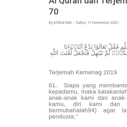
Al Quran dan Terjem
70
By
Afdhal Ilahi
Sabtu, 17 Desember 2022
﴿ ُلْ تَعَالَوْا نَدْعُ اَبْنَاۤءَنَا
مْۗ ثُمَّ نَبْتَهِلْ فَنَجْعَلْ لَّعْنَتَ اللّٰهِ
Terjemah Kemenag 2019
61.
Siapa yang membantah
kepadamu, maka katakanlah 
anak-anak kami dan anak-ana
kamu, diri kami dan d
bermubahalah94) agar l
pendusta.”