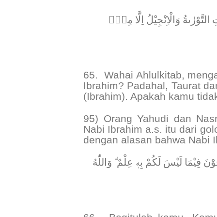
﴿ لتَّوْرٰىةُ وَالْاِنْجِيْلُ اِلَّا مِنْۢ
65.
Wahai Ahlulkitab, meng
Ibrahim? Padahal, Taurat dan 
(Ibrahim). Apakah kamu tida
95) Orang Yahudi dan Nas
Nabi Ibrahim a.s. itu dari 
dengan alasan bahwa Nabi Ib
﴿ ْنَ فِيْمَا لَيْسَ لَكُمْ بِهٖ عِلْمٌ ۗ وَاللّٰهُ