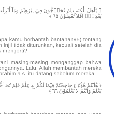
يٰٓاَهْلَ الْكِتٰبِ لِمَ تُحَاۤجُّوْنَ فِيْٓ اِبْرٰهِيْمَ وَمَآ اُنْزِلَتِ ا
بَعْدِهٖۗ اَفَلَا تَعْقِلُوْنَ ٦٥ ﴾
apa kamu berbantah-bantahan95) tentang
Injil tidak diturunkan, kecuali setelah dia
k mengerti?
rani masing-masing menganggap bahwa
golongannya. Lalu, Allah membantah mereka
rahim a.s. itu datang sebelum mereka.
هٰٓاَنْتُمْ هٰٓؤُلَاۤءِ حَاجَجْتُمْ فِيْمَا لَكُمْ بِهٖ عِلْمٌ فَلِمَ تُحَاۤجُّو
يَعْلَمُ وَاَنْتُمْ لَا تَعْلَمُوْنَ ٦٦ ﴾