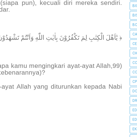
siapa pun), kecuali diri mereka sendiri.
BI
dar.
BI
B
C
يٰٓاَهْلَ الْكِتٰبِ لِمَ تَكْفُرُوْنَ بِاٰيٰتِ اللّٰهِ وَاَنْتُمْ تَشْهَدُوْنَ ٧٠ ﴾
C
CH
C
apa kamu mengingkari ayat-ayat Allah,99)
kebenarannya)?
C
CP
ayat Allah yang diturunkan kepada Nabi
D
DR
ED
ED
E