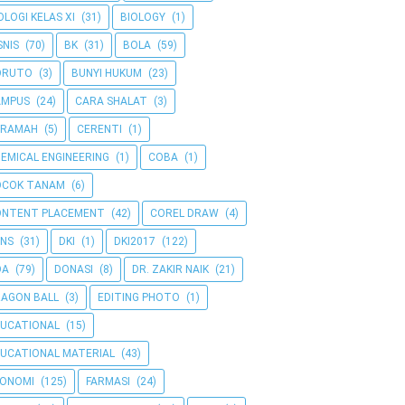
OLOGI KELAS XI
(31)
BIOLOGY
(1)
SNIS
(70)
BK
(31)
BOLA
(59)
ORUTO
(3)
BUNYI HUKUM
(23)
AMPUS
(24)
CARA SHALAT
(3)
ERAMAH
(5)
CERENTI
(1)
EMICAL ENGINEERING
(1)
COBA
(1)
OCOK TANAM
(6)
ONTENT PLACEMENT
(42)
COREL DRAW
(4)
NS
(31)
DKI
(1)
DKI2017
(122)
OA
(79)
DONASI
(8)
DR. ZAKIR NAIK
(21)
AGON BALL
(3)
EDITING PHOTO
(1)
UCATIONAL
(15)
UCATIONAL MATERIAL
(43)
KONOMI
(125)
FARMASI
(24)