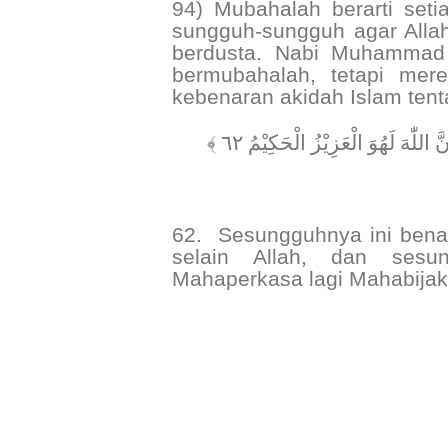
94) Mubahalah berarti seti
sungguh-sungguh agar Alla
berdusta. Nabi Muhammad 
bermubahalah, tetapi mere
kebenaran akidah Islam tenta
﴿ اللّٰهَ لَهُوَ الْعَزِيْزُ الْحَكِيْمُ ٦٢
62.
Sesungguhnya ini bena
selain Allah, dan sesu
Mahaperkasa lagi Mahabijak