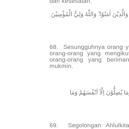
dari kesesatan.
﴿ لَّذِيْنَ اٰمَنُوْا ۗ وَاللّٰهُ وَلِيُّ الْمُؤْمِنِيْنَ
68.
Sesungguhnya orang ya
orang-orang yang mengiku
orang-orang yang beriman
mukmin.
﴿ ضِلُّوْنَ اِلَّآ اَنْفُسَهُمْ وَمَا
69.
Segolongan Ahlulki