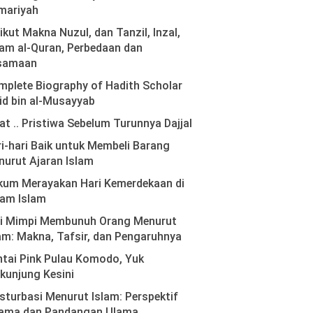
mariyah
ikut Makna Nuzul, dan Tanzil, Inzal,
am al-Quran, Perbedaan dan
samaan
plete Biography of Hadith Scholar
id bin al-Musayyab
at .. Pristiwa Sebelum Turunnya Dajjal
i-hari Baik untuk Membeli Barang
urut Ajaran Islam
kum Merayakan Hari Kemerdekaan di
lam Islam
ti Mimpi Membunuh Orang Menurut
am: Makna, Tafsir, dan Pengaruhnya
tai Pink Pulau Komodo, Yuk
kunjung Kesini
turbasi Menurut Islam: Perspektif
ama dan Pandangan Ulama