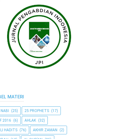
BEL MATERI
 NABI
(25)
25 PROPHETS
(17)
F 2016
(6)
AHLAK
(32)
LI HADITS
(76)
AKHIR ZAMAN
(2)