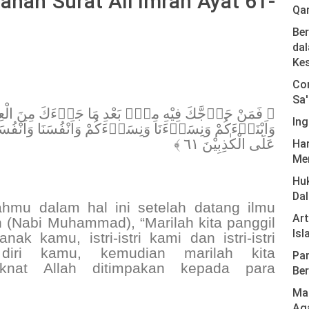
ahan Surat Ali Imran Ayat 61-
Qa
Ber
dal
Ke
Com
Sa'
فَمَنْ حَاۤجَّكَ فِيْهِ مِنْۢ بَعْدِ مَا جَاۤءَكَ مِنَ الْعِلْمِ فَق
Ing
وَاَبْنَاۤءَكُمْ وَنِسَاۤءَنَا وَنِسَاۤءَكُمْ وَاَنْفُسَنَا وَاَنْفُسَكُ
عَلَى الْكٰذِبِيْنَ ٦١ ﴾
Har
Men
Hu
Da
mu dalam hal ini setelah datang ilmu
Ar
(Nabi Muhammad), “Marilah kita panggil
Isl
k kamu, istri-istri kami dan istri-istri
iri kamu, kemudian marilah kita
Pan
aknat Allah ditimpakan kepada para
Ber
Mas
Ag