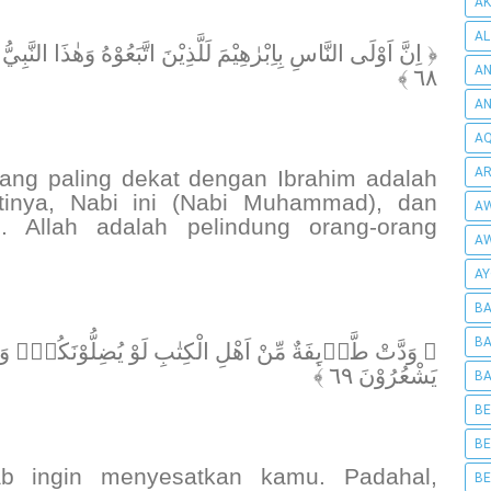
AK
AL
اِنَّ اَوْلَى النَّاسِ بِاِبْرٰهِيْمَ لَلَّذِيْنَ اتَّبَعُوْهُ وَهٰذَا النَّبِيُّ وَا
AN
٦٨ ﴾
A
AQ
AR
ng paling dekat dengan Ibrahim adalah
tinya, Nabi ini (Nabi Muhammad), dan
AW
. Allah adalah pelindung orang-orang
AW
AY
BA
BA
وَدَّتْ طَّاۤىِٕفَةٌ مِّنْ اَهْلِ الْكِتٰبِ لَوْ يُضِلُّوْنَكُمْۗ وَمَا يُ
يَشْعُرُوْنَ ٦٩ ﴾
BA
BE
BE
tab ingin menyesatkan kamu. Padahal,
BE