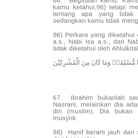
66.
Begitulah kamu. Kamu
kamu ketahui,96) tetapi m
tentang apa yang tidak 
sedangkan kamu tidak meng
96) Perkara yang diketahui 
a.s., Nabi Isa a.s., dan 
tidak diketahui oleh Ahlulkit
﴿ يْفًا مُّسْلِمًاۗ وَمَا كَانَ مِنَ الْمُشْرِكِيْنَ
67.
Ibrahim bukanlah se
Nasrani, melainkan dia ada
diri (muslim). Dia bukan
musyrik.
98)
Hanif berarti jauh dar