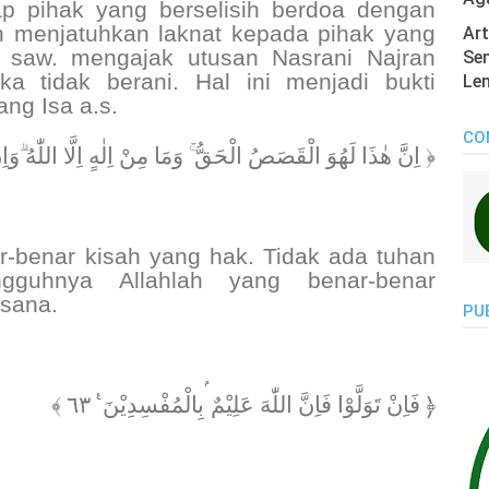
ap pihak yang berselisih berdoa dengan
h menjatuhkan laknat kepada pihak yang
Art
saw. mengajak utusan Nasrani Najran
Sen
ka tidak berani. Hal ini menjadi bukti
Len
ng Isa a.s.
CO
اِنَّ هٰذَا لَهُوَ الْقَصَصُ الْحَقُّ ۚ وَمَا مِنْ اِلٰهٍ اِلَّا اللّٰهُ ۗوَاِنَّ  ﴾
r-benar kisah yang hak. Tidak ada tuhan
ngguhnya Allahlah yang benar-benar
sana.
PU
﴿ فَاِنْ تَوَلَّوْا فَاِنَّ اللّٰهَ عَلِيْمٌ ۢبِالْمُفْسِدِيْنَ ࣖ ٦٣ ﴾