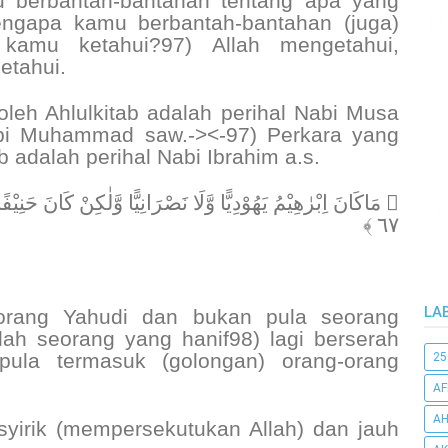
 berbantah-bantahan tentang apa yang
engapa kamu berbantah-bantahan (juga)
kamu ketahui?97) Allah mengetahui,
etahui.
oleh Ahlulkitab adalah perihal Nabi Musa
Nabi Muhammad saw.-><-97) Perkara yang
ab adalah perihal Nabi Ibrahim a.s.
مَاكَانَ اِبْرٰهِيْمُ يَهُوْدِيًّا وَّلَا نَصْرَانِيًّا وَّلٰكِنْ كَانَ حَنِ
٦٧ ﴾
LA
orang Yahudi dan bukan pula seorang
lah seorang yang hanif98) lagi berserah
 pula termasuk (golongan) orang-orang
25
AF
AH
i syirik (mempersekutukan Allah) dan jauh