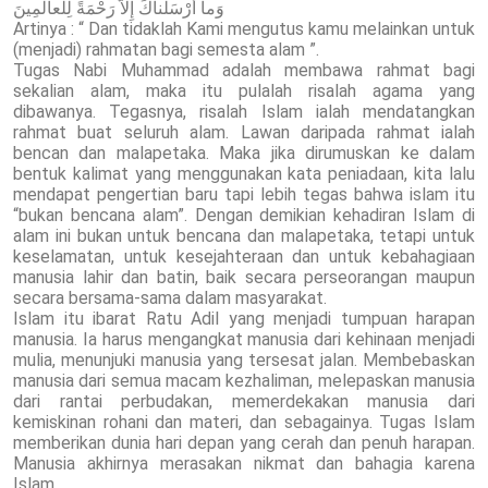
وَما أَرْسَلْناكَ إِلاَّ رَحْمَةً لِلْعالَمِينَ
Artinya : “ Dan tidaklah Kami mengutus kamu melainkan untuk
(menjadi) rahmatan bagi semesta alam ”.
Tugas Nabi Muhammad adalah membawa rahmat bagi
sekalian alam, maka itu pulalah risalah agama yang
dibawanya. Tegasnya, risalah Islam ialah mendatangkan
rahmat buat seluruh alam. Lawan daripada rahmat ialah
bencan dan malapetaka. Maka jika dirumuskan ke dalam
bentuk kalimat yang menggunakan kata peniadaan, kita lalu
mendapat pengertian baru tapi lebih tegas bahwa islam itu
“bukan bencana alam”. Dengan demikian kehadiran Islam di
alam ini bukan untuk bencana dan malapetaka, tetapi untuk
keselamatan, untuk kesejahteraan dan untuk kebahagiaan
manusia lahir dan batin, baik secara perseorangan maupun
secara bersama-sama dalam masyarakat.
Islam itu ibarat Ratu Adil yang menjadi tumpuan harapan
manusia. Ia harus mengangkat manusia dari kehinaan menjadi
mulia, menunjuki manusia yang tersesat jalan. Membebaskan
manusia dari semua macam kezhaliman, melepaskan manusia
dari rantai perbudakan, memerdekakan manusia dari
kemiskinan rohani dan materi, dan sebagainya. Tugas Islam
memberikan dunia hari depan yang cerah dan penuh harapan.
Manusia akhirnya merasakan nikmat dan bahagia karena
Islam.