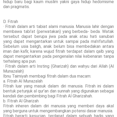
hidup baru bagi kaum muslim yakni gaya hidup hedomisme
dan pragmatis.
D. Fitrah
· Fitrah dalam arti tabiat alami manusia. Manusia lahir dengan
membawa tabi’at (perwatakan) yang berbeda- beda. Watak
tersebut dapat berupa jiwa pada anak atau hati sanubari
yang dapat mengantarkan untuk sampai pada ma’rifatullah.
Sebelum usia baligh, anak belum bisa membedakan antara
iman dan kafir, karena wujud fitrah terdapat dalam qalb yang
dapat mengantarkan pada pengenalan nilai kebenaran tanpa
terhalang apa pun.
· Fitrah dalam arti Insting (Gharizah) dan wahyu dari Allah (Al
Munazalah)
Ibnu Taimiyah membagi fitrah dalam dua macam:
a. Fitrah Al Munazalah
Fitrah luar yang masuk dalam diri manusia. Fitrah ini dalam
bentuk petunjuk al qur’an dan sunnah yang digunakan sebagai
kendali dan pembimbing bagi Fitrah Al Gharizahah.
b. Fitrah Al Gharizah
Fitrah inheren dalam diri manusia yang memberi daya akal
yang berguna untuk mengembangkan potensi dasar manusia.
Fitrah berarti kesucian, terdapat dalam sebuah hadis yang