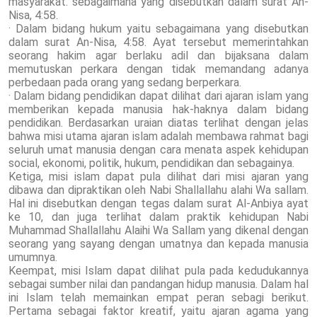
masyarakat. sebagaimana yang disebutkan dalam surat An-
Nisa, 4:58.
· Dalam bidang hukum yaitu sebagaimana yang disebutkan
dalam surat An-Nisa, 4:58. Ayat tersebut memerintahkan
seorang hakim agar berlaku adil dan bijaksana dalam
memutuskan perkara dengan tidak memandang adanya
perbedaan pada orang yang sedang berperkara.
· Dalam bidang pendidikan dapat dilihat dari ajaran islam yang
memberikan kepada manusia hak-haknya dalam bidang
pendidikan. Berdasarkan uraian diatas terlihat dengan jelas
bahwa misi utama ajaran islam adalah membawa rahmat bagi
seluruh umat manusia dengan cara menata aspek kehidupan
social, ekonomi, politik, hukum, pendidikan dan sebagainya.
Ketiga, misi islam dapat pula dilihat dari misi ajaran yang
dibawa dan dipraktikan oleh Nabi Shallallahu alahi Wa sallam.
Hal ini disebutkan dengan tegas dalam surat Al-Anbiya ayat
ke 10, dan juga terlihat dalam praktik kehidupan Nabi
Muhammad Shallallahu Alaihi Wa Sallam yang dikenal dengan
seorang yang sayang dengan umatnya dan kepada manusia
umumnya.
Keempat, misi Islam dapat dilihat pula pada kedudukannya
sebagai sumber nilai dan pandangan hidup manusia. Dalam hal
ini Islam telah memainkan empat peran sebagi berikut.
Pertama sebagai faktor kreatif, yaitu ajaran agama yang