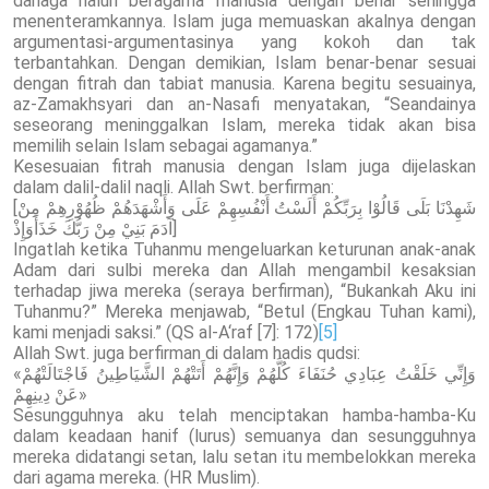
dahaga naluri beragama manusia dengan benar sehingga
menenteramkannya. Islam juga memuaskan akalnya dengan
argumentasi-argumentasinya yang kokoh dan tak
terbantahkan. Dengan demikian, Islam benar-benar sesuai
dengan fitrah dan tabiat manusia. Karena begitu sesuainya,
az-Zamakhsyari dan an-Nasafi menyatakan, “Seandainya
seseorang meninggalkan Islam, mereka tidak akan bisa
memilih selain Islam sebagai agamanya.”
Kesesuaian fitrah manusia dengan Islam juga dijelaskan
dalam dalil-dalil naqli. Allah Swt. berfirman:
[شَهِدْنَا بَلَى قَالُوْا بِرَبِّكُمْ أَلَسْتُ أَنْفُسِهِمْ عَلَى وَأَشْهَدَهُمْ ظُهُوْرِهِمْ مِنْ
آدَمَ بَنِيْ مِنْ رَبُّكَ خَذَأَوَإِذْ]
Ingatlah ketika Tuhanmu mengeluarkan keturunan anak-anak
Adam dari sulbi mereka dan Allah mengambil kesaksian
terhadap jiwa mereka (seraya berfirman), “Bukankah Aku ini
Tuhanmu?” Mereka menjawab, “Betul (Engkau Tuhan kami),
kami menjadi saksi.” (QS al-A‘raf [7]: 172)
[5]
Allah Swt. juga berfirman di dalam hadis qudsi:
«وَإِنِّي خَلَقْتُ عِبَادِي حُنَفَاءَ كُلَّهُمْ وَإِنَّهُمْ أَتَتْهُمْ الشَّيَاطِينُ فَاجْتَالَتْهُمْ
عَنْ دِينِهِمْ»
Sesungguhnya aku telah menciptakan hamba-hamba-Ku
dalam keadaan hanif (lurus) semuanya dan sesungguhnya
mereka didatangi setan, lalu setan itu membelokkan mereka
dari agama mereka. (HR Muslim).