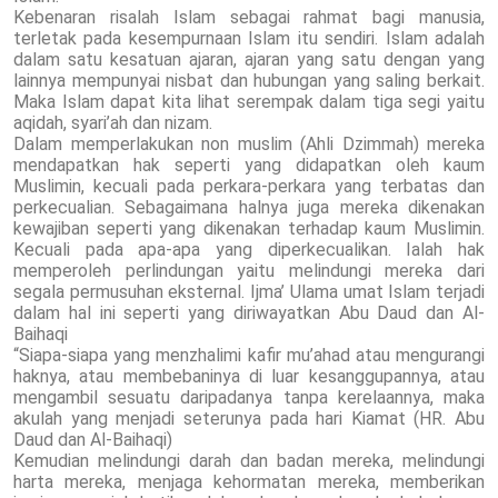
Kebenaran risalah Islam sebagai rahmat bagi manusia,
terletak pada kesempurnaan Islam itu sendiri. Islam adalah
dalam satu kesatuan ajaran, ajaran yang satu dengan yang
lainnya mempunyai nisbat dan hubungan yang saling berkait.
Maka Islam dapat kita lihat serempak dalam tiga segi yaitu
aqidah, syari’ah dan nizam.
Dalam memperlakukan non muslim (Ahli Dzimmah) mereka
mendapatkan hak seperti yang didapatkan oleh kaum
Muslimin, kecuali pada perkara-perkara yang terbatas dan
perkecualian. Sebagaimana halnya juga mereka dikenakan
kewajiban seperti yang dikenakan terhadap kaum Muslimin.
Kecuali pada apa-apa yang diperkecualikan. Ialah hak
memperoleh perlindungan yaitu melindungi mereka dari
segala permusuhan eksternal. Ijma’ Ulama umat Islam terjadi
dalam hal ini seperti yang diriwayatkan Abu Daud dan Al-
Baihaqi
“Siapa-siapa yang menzhalimi kafir mu’ahad atau mengurangi
haknya, atau membebaninya di luar kesanggupannya, atau
mengambil sesuatu daripadanya tanpa kerelaannya, maka
akulah yang menjadi seterunya pada hari Kiamat (HR. Abu
Daud dan Al-Baihaqi)
Kemudian melindungi darah dan badan mereka, melindungi
harta mereka, menjaga kehormatan mereka, memberikan