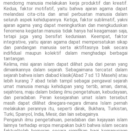
mendorng manusia melakukan kerja produktif dan kreatif.
Kedua, faktor motifatif, yaitu bahwa ajaran agama dapat
melandasi cita-cita dan amal perbuatan manusia dalam
seluruh aspek kehidupannya. Ketiga, faktor sublimatif, yakni
ajaran agama yang dapat meningkatkan dan mengkuduskan
fenomena kegiatan manusia tidak hanya hal keagamaan saja,
tetapi juga yang bersifat keduniaan. Keempat, faktor
integrative, yaitu ajaran agama dapat mempersatukan sikap
dan pandangan manusia serta aktifitasnya baik secara
indifidual maupun kolektif dalam menghadapi berbagai
tantangan.
Kelima, misi ajaran islam dapat dilihat pula dari peran yang
dimainkannya dalam sejarah. Sebagaimana tercatat dalam
sejarah bahwa islam diabad klasik(Abad 7 sd 13 Masehi) atau
lebih kurang 7 abad telah tampil sebagai pengawal sejarah
umat manusia menuju kehidupan yang tertib, aman, damai,
sejahtera, maju dalam bidang ilmu pengetahuan, kebudayaan,
dan peradaban. Peran kesejarahan umat islam tersebut
masih dapat dlilihat dinegara-negara dimana Islam pernah
melakukan perannya itu, seperti diirak, Bukhara, Turkistan,
Turki, Spanyol, India, Mesir, dan lain sebagainya.
Pengaruh ilmu pengetahuan, peradaban dan kejayaan islam
lainnya terhadap eropa merupakan bukti bahwa islam secara
faktualtelah berperan secara signifikan bagi kemanusiaan