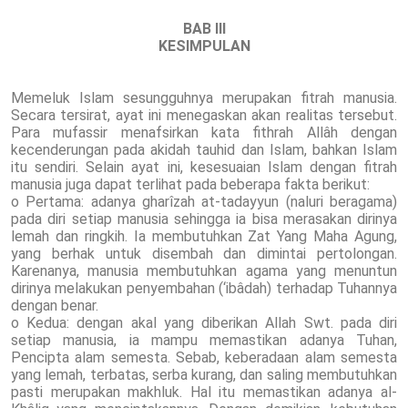
BAB III
KESIMPULAN
Memeluk Islam sesungguhnya merupakan fitrah manusia.
Secara tersirat, ayat ini menegaskan akan realitas tersebut.
Para mufassir menafsirkan kata fithrah Allâh dengan
kecenderungan pada akidah tauhid dan Islam, bahkan Islam
itu sendiri. Selain ayat ini, kesesuaian Islam dengan fitrah
manusia juga dapat terlihat pada beberapa fakta berikut:
o Pertama: adanya gharîzah at-tadayyun (naluri beragama)
pada diri setiap manusia sehingga ia bisa merasakan dirinya
lemah dan ringkih. Ia membutuhkan Zat Yang Maha Agung,
yang berhak untuk disembah dan dimintai pertolongan.
Karenanya, manusia membutuhkan agama yang menuntun
dirinya melakukan penyembahan (‘ibâdah) terhadap Tuhannya
dengan benar.
o Kedua: dengan akal yang diberikan Allah Swt. pada diri
setiap manusia, ia mampu memastikan adanya Tuhan,
Pencipta alam semesta. Sebab, keberadaan alam semesta
yang lemah, terbatas, serba kurang, dan saling membutuhkan
pasti merupakan makhluk. Hal itu memastikan adanya al-