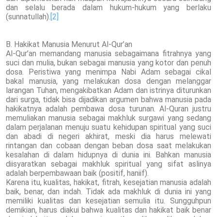
dan selalu berada dalam hukum-hukum yang berlaku
(sunnatullah).
[2]
B. Hakikat Manusia Menurut Al-Qur’an
Al-Qur’an memandang manusia sebagaimana fitrahnya yang
suci dan mulia, bukan sebagai manusia yang kotor dan penuh
dosa. Peristiwa yang menimpa Nabi Adam sebagai cikal
bakal manusia, yang melakukan dosa dengan melanggar
larangan Tuhan, mengakibatkan Adam dan istrinya diturunkan
dari surga, tidak bisa dijadikan argumen bahwa manusia pada
hakikatnya adalah pembawa dosa turunan. Al-Quran justru
memuliakan manusia sebagai makhluk surgawi yang sedang
dalam perjalanan menuju suatu kehidupan spiritual yang suci
dan abadi di negeri akhirat, meski dia harus melewati
rintangan dan cobaan dengan beban dosa saat melakukan
kesalahan di dalam hidupnya di dunia ini. Bahkan manusia
diisyaratkan sebagai makhluk spiritual yang sifat aslinya
adalah berpembawaan baik (positif, haniif).
Karena itu, kualitas, hakikat, fitrah, kesejatian manusia adalah
baik, benar, dan indah. Tidak ada makhluk di dunia ini yang
memiliki kualitas dan kesejatian semulia itu. Sungguhpun
demikian, harus diakui bahwa kualitas dan hakikat baik benar