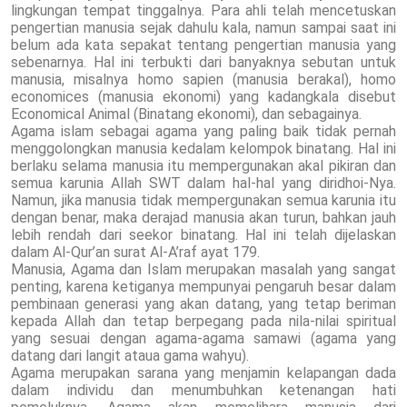
lingkungan tempat tinggalnya. Para ahli telah mencetuskan
pengertian manusia sejak dahulu kala, namun sampai saat ini
belum ada kata sepakat tentang pengertian manusia yang
sebenarnya. Hal ini terbukti dari banyaknya sebutan untuk
manusia, misalnya homo sapien (manusia berakal), homo
economices (manusia ekonomi) yang kadangkala disebut
Economical Animal (Binatang ekonomi), dan sebagainya.
Agama islam sebagai agama yang paling baik tidak pernah
menggolongkan manusia kedalam kelompok binatang. Hal ini
berlaku selama manusia itu mempergunakan akal pikiran dan
semua karunia Allah SWT dalam hal-hal yang diridhoi-Nya.
Namun, jika manusia tidak mempergunakan semua karunia itu
dengan benar, maka derajad manusia akan turun, bahkan jauh
lebih rendah dari seekor binatang. Hal ini telah dijelaskan
dalam Al-Qur’an surat Al-A’raf ayat 179.
Manusia, Agama dan Islam merupakan masalah yang sangat
penting, karena ketiganya mempunyai pengaruh besar dalam
pembinaan generasi yang akan datang, yang tetap beriman
kepada Allah dan tetap berpegang pada nila-nilai spiritual
yang sesuai dengan agama-agama samawi (agama yang
datang dari langit ataua gama wahyu).
Agama merupakan sarana yang menjamin kelapangan dada
dalam individu dan menumbuhkan ketenangan hati