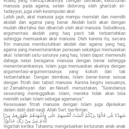
Khâliq yang menciptakannya. Dengan demikian, kebutuhan
manusia pada agama, selain didorong oleh gharîzah at-
tadayyun, juga oleh kesimpulan akal.
Lebih jauh, akal manusia juga mampu memilah dan memilih
akidah dan agama yang benar. Akidah batil akan dengan
mudah diketahui dan dibantah oleh akal manusia. Sebaliknya,
argumentasi akidah yang haq pasti tak terbantahkan
sehingga memuaskan akal manusia. Oleh karena itu, secara
fitri manusia membutuhkan akidah dan agama yang haq,
agama yang menenteramkan perasaan sekaligus memuaskan
akal. Islamlah satu-satunya yang haq. Islam dapat memenuhi
dahaga naluri beragama manusia dengan benar sehingga
menenteramkannya. Islam juga memuaskan akalnya dengan
argumentasi-argumentasinya yang kokoh dan tak
terbantahkan. Dengan demikian, Islam benar-benar sesuai
dengan fitrah dan tabiat manusia. Karena begitu sesuainya,
az-Zamakhsyari dan an-Nasafi menyatakan, “Seandainya
seseorang meninggalkan Islam, mereka tidak akan bisa
memilih selain Islam sebagai agamanya.”
Kesesuaian fitrah manusia dengan Islam juga dijelaskan
dalam dalil-dalil naqli. Allah Swt. berfirman:
[شَهِدْنَا بَلَى قَالُوْا بِرَبِّكُمْ أَلَسْتُ أَنْفُسِهِمْ عَلَى وَأَشْهَدَهُمْ ظُهُوْرِهِمْ مِنْ
آدَمَ بَنِيْ مِنْ رَبُّكَ خَذَأَوَإِذْ]
Ingatlah ketika Tuhanmu mengeluarkan keturunan anak-anak