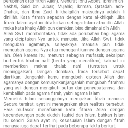
perubahan atas fitrah Allah). Menurut Ibnu Abbas, Ibrahim an-
Nakha’i, Said bin Jubair, Mujahid, Ikrimah, Qatadah, adh-
Dhahak, dan Ibnu Zaid, li khalqillâh maksudnya adalah li
dînillâh. Kata fithrah sepadan dengan kata al-khilqah. Jika
fitrah dalam ayat ini ditafsirkan sebagai Islam atau dîn Allâh,
maka kata khalq Allâh pun demikian, bisa dimaknai dîn Allâh.
Allah Swt. memberitakan, tidak ada perubahan bagi agama
yang diciptakan-Nya untuk manusia. Jika Allah Swt. tidak
mengubah agamanya, selayaknya manusia pun tidak
mengubah agama-Nya atau menggantikannya dengan agama
lain. Oleh karena itu, menurut sebagian mufassir, sekalipun
berbentuk khabar nafî (berita yang menafikan), kalimat ini
memberikan makna thalab nahî (tuntutan untuk
meninggalkan). Dengan demikian, frasa tersebut dapat
diartikan: Janganlah kamu mengubah ciptaan Allah dan
agamanya dengan kemusyrikan;janganlah mengubah fitrahmu
yang asli dengan mengikuti setan dan penyesatannya; dan
kembalilah pada agama fitrah, yakni agama Islam.
Memeluk Islam sesungguhnya merupakan fitrah manusia.
Secara tersirat, ayat ini menegaskan akan realitas tersebut.
Para mufassir menafsirkan kata fithrah Allâh dengan
kecenderungan pada akidah tauhid dan Islam, bahkan Islam
itu sendiri. Selain ayat ini, kesesuaian Islam dengan fitrah
manusia juga dapat terlihat pada beberapa fakta berikut: