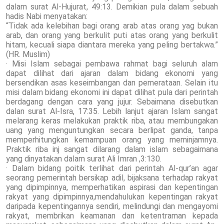
dalam surat Al-Hujurat, 49:13. Demikian pula dalam sebuah
hadis Nabi menyatakan:
“Tidak ada kelebihan bagi orang arab atas orang yag bukan
arab, dan orang yang berkulit puti atas orang yang berkulit
hitam, kecuali siapa diantara mereka yang peling bertakwa.”
(HR. Muslim)
· Misi Islam sebagai pembawa rahmat bagi seluruh alam
dapat dilihat dari ajaran dalam bidang ekonomi yang
bersendikan asas keseimbangan dan pemerataan. Selain itu
misi dalam bidang ekonomi ini dapat dilihat pula dari perintah
berdagang dengan cara yang jujur. Sebaimana disebutkan
dalan surat Al-Isra, 17:35. Lebih lanjut ajaran Islam sangat
melarang keras melakukan praktik riba, atau membungakan
uang yang menguntungkan secara berlipat ganda, tanpa
memperhitungkan kemampuan orang yang meminjamnya.
Praktik riba inj sangat dilarang dalam islam sebagaimana
yang dinyatakan dalam surat Ali Imran ,3:130.
· Dalam bidang poitik terlihat dari perintah Al-qur’an agar
seorang pemerintah bersikap adil, bijaksana terhadap rakyat
yang dipimpinnya, memperhatikan aspirasi dan kepentingan
rakyat yang dipimpinnya,mendahulukan kepentingan rakyat
daripada kepentingannya sendiri, melindungi dan mengayomi
rakyat, membrikan keamanan dan ketentraman kepada