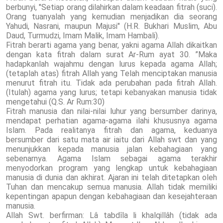
berbunyi, "Setiap orang dilahirkan dalam keadaan fitrah (suci).
Orang tuanyalah yang kemudian menjadikan dia seorang
Yahudi, Nasrani, maupun Majusi" (H.R. Bukhari Muslim, Abu
Daud, Turmudzi, Imam Malik, Imam Hambali).
Fitrah berarti agama yang benar, yakni agama Allah dikaitkan
dengan kata fitrah dalam surat Ar-Rum ayat 30. ”Maka
hadapkanlah wajahmu dengan lurus kepada agama Allah;
(tetaplah atas) fitrah Allah yang Telah menciptakan manusia
menurut fitrah itu. Tidak ada perubahan pada fitrah Allah.
(Itulah) agama yang lurus; tetapi kebanyakan manusia tidak
mengetahui (Q.S. Ar Rum:30)
Fitrah manusia dan nilai-nilai luhur yang bersumber darinya,
mendapat perhatian agama-agama ilahi khususnya agama
Islam. Pada realitanya fitrah dan agama, keduanya
bersumber dari satu mata air iaitu dari Allah swt dan yang
menunjukkan kepada manusia jalan kebahagiaan yang
sebenarnya. Agama Islam sebagai agama terakhir
menyodorkan program yang lengkap untuk kebahagiaan
manusia di dunia dan akhirat. Ajaran ini telah ditetapkan oleh
Tuhan dan mencakup semua manusia. Allah tidak memiliki
kepentingan apapun dengan kebahagiaan dan kesejahteraan
manusia.
Allah Swt. berfirman: Lâ tabdîla li khalqillâh (tidak ada