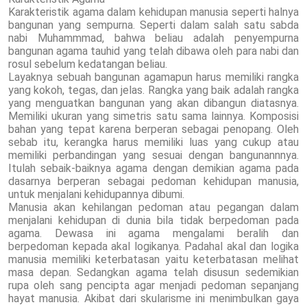
Karakteristik agama dalam kehidupan manusia seperti halnya
bangunan yang sempurna. Seperti dalam salah satu sabda
nabi Muhammmad, bahwa beliau adalah penyempurna
bangunan agama tauhid yang telah dibawa oleh para nabi dan
rosul sebelum kedatangan beliau.
Layaknya sebuah bangunan agamapun harus memiliki rangka
yang kokoh, tegas, dan jelas. Rangka yang baik adalah rangka
yang menguatkan bangunan yang akan dibangun diatasnya.
Memiliki ukuran yang simetris satu sama lainnya. Komposisi
bahan yang tepat karena berperan sebagai penopang. Oleh
sebab itu, kerangka harus memiliki luas yang cukup atau
memiliki perbandingan yang sesuai dengan bangunannnya.
Itulah sebaik-baiknya agama dengan demikian agama pada
dasarnya berperan sebagai pedoman kehidupan manusia,
untuk menjalani kehidupannya dibumi.
Manusia akan kehilangan pedoman atau pegangan dalam
menjalani kehidupan di dunia bila tidak berpedoman pada
agama. Dewasa ini agama mengalami beralih dan
berpedoman kepada akal logikanya. Padahal akal dan logika
manusia memiliki keterbatasan yaitu keterbatasan melihat
masa depan. Sedangkan agama telah disusun sedemikian
rupa oleh sang pencipta agar menjadi pedoman sepanjang
hayat manusia. Akibat dari skularisme ini menimbulkan gaya