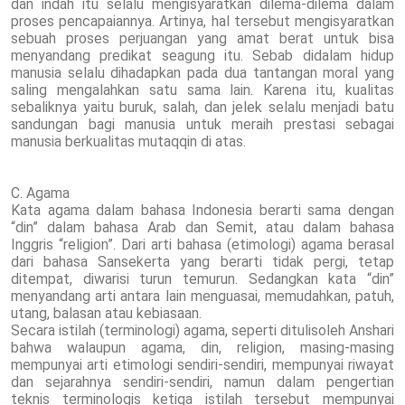
dan indah itu selalu mengisyaratkan dilema-dilema dalam
proses pencapaiannya. Artinya, hal tersebut mengisyaratkan
sebuah proses perjuangan yang amat berat untuk bisa
menyandang predikat seagung itu. Sebab didalam hidup
manusia selalu dihadapkan pada dua tantangan moral yang
saling mengalahkan satu sama lain. Karena itu, kualitas
sebaliknya yaitu buruk, salah, dan jelek selalu menjadi batu
sandungan bagi manusia untuk meraih prestasi sebagai
manusia berkualitas mutaqqin di atas.
C. Agama
Kata agama dalam bahasa Indonesia berarti sama dengan
“din” dalam bahasa Arab dan Semit, atau dalam bahasa
Inggris “religion”. Dari arti bahasa (etimologi) agama berasal
dari bahasa Sansekerta yang berarti tidak pergi, tetap
ditempat, diwarisi turun temurun. Sedangkan kata “din”
menyandang arti antara lain menguasai, memudahkan, patuh,
utang, balasan atau kebiasaan.
Secara istilah (terminologi) agama, seperti ditulisoleh Anshari
bahwa walaupun agama, din, religion, masing-masing
mempunyai arti etimologi sendiri-sendiri, mempunyai riwayat
dan sejarahnya sendiri-sendiri, namun dalam pengertian
teknis terminologis ketiga istilah tersebut mempunyai