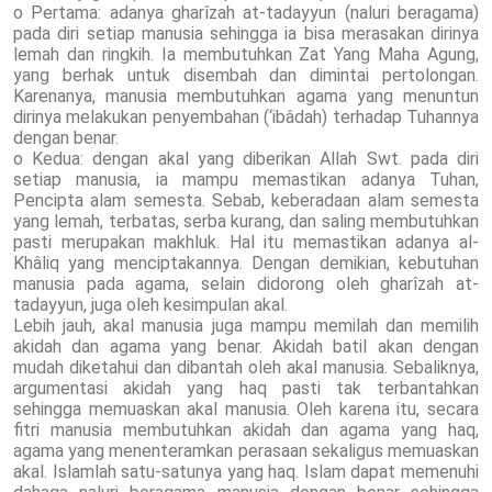
o Pertama: adanya gharîzah at-tadayyun (naluri beragama)
pada diri setiap manusia sehingga ia bisa merasakan dirinya
lemah dan ringkih. Ia membutuhkan Zat Yang Maha Agung,
yang berhak untuk disembah dan dimintai pertolongan.
Karenanya, manusia membutuhkan agama yang menuntun
dirinya melakukan penyembahan (‘ibâdah) terhadap Tuhannya
dengan benar.
o Kedua: dengan akal yang diberikan Allah Swt. pada diri
setiap manusia, ia mampu memastikan adanya Tuhan,
Pencipta alam semesta. Sebab, keberadaan alam semesta
yang lemah, terbatas, serba kurang, dan saling membutuhkan
pasti merupakan makhluk. Hal itu memastikan adanya al-
Khâliq yang menciptakannya. Dengan demikian, kebutuhan
manusia pada agama, selain didorong oleh gharîzah at-
tadayyun, juga oleh kesimpulan akal.
Lebih jauh, akal manusia juga mampu memilah dan memilih
akidah dan agama yang benar. Akidah batil akan dengan
mudah diketahui dan dibantah oleh akal manusia. Sebaliknya,
argumentasi akidah yang haq pasti tak terbantahkan
sehingga memuaskan akal manusia. Oleh karena itu, secara
fitri manusia membutuhkan akidah dan agama yang haq,
agama yang menenteramkan perasaan sekaligus memuaskan
akal. Islamlah satu-satunya yang haq. Islam dapat memenuhi