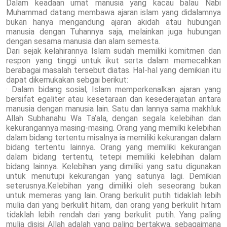
Dalam keadaan umat manusia yang kacau balau Nabi
Muhammad datang membawa ajaran islam yang didalamnya
bukan hanya mengandung ajaran akidah atau hubungan
manusia dengan Tuhannya saja, melainkan juga hubungan
dengan sesama manusia dan alam semesta.
Dari sejak kelahirannya Islam sudah memiliki komitmen dan
respon yang tinggi untuk ikut serta dalam memecahkan
berabagai masalah tersebut diatas. Hal-hal yang demikian itu
dapat dikemukakan sebgai berikut:
· Dalam bidang sosial, Islam memperkenalkan ajaran yang
bersifat egaliter atau kesetaraan dan kesederajatan antara
manusia dengan manusia lain. Satu dan lannya sama makhluk
Allah Subhanahu Wa Ta’ala, dengan segala kelebihan dan
kekurangannya masing-masing. Orang yang memilki kelebihan
dalam bidang tertentu misalnya ia memiliki kekurangan dalam
bidang tertentu lainnya. Orang yang memiliki kekurangan
dalam bidang tertentu, tetepi memiliki kelebihan dalam
bidang lainnya. Kelebihan yang dimiliki yang satu digunakan
untuk menutupi kekurangan yang satunya lagi. Demikian
seterusnya.Kelebihan yang dimiliki oleh seseorang bukan
untuk memeras yang lain. Orang berkulit putih tidaklah lebih
mulia dari yang berkulit hitam, dan orang yang berkulit hitam
tidaklah lebih rendah dari yang berkulit putih. Yang paling
mulia disisi Allah adalah yang paling bertakwa, sebagaimana