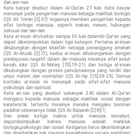
dan ann-nas.
Kata basyar disebut dalam Al-Qur’an 27 kali. Kata basyar
menunjuk pada pengertian manusia sebagai makhluk biologis
(QS Ali ‘Imran [3]:47) tegasnya memberi pengertian kepada
sifat biologis manusia, seperti makan, minum, hubungan
seksual dan lain-lain.
Kata al-insan dituturkan sampai 65 kali dalamAl-Qur’an yang
dapat dikelompokkan dalam tiga kategori. Pertama al-insan
dihubungkan dengan khalifah sebagai penanggung amanah
(QS Al-Ahzab [3]:72), kedua al-insan dihubungankan dengan
predisposisi negatif dalam diri manusia misalnya sifat keluh
kesah, kikir (QS Al-Ma’arij [70]:19-21) dan ketiga al-insan
dihubungkan dengan proses penciptaannya yang terdiri dari
unsur materi dan nonmateri (QS Al-Hijr [15]:28-29). Semua
konteks al-insan ini menunjuk pada sifat-sifat manusia
psikologis dan spiritual.
Kata an-nas yang disebut sebanyak 240 dalam Al-Qur’an
mengacu kepada manusia sebagai makhluk sosial dengan
karateristik tertentu misalnya mereka mengaku beriman
padahal sebenarnya tidak (QS Al-Baqarah [2]:8)
[1]
Dari uraian ketiga makna untuk manusia tersebut,
dapatdisimpulkan bahwa manusia adalah mahkluk
biologis,psikologis dan sosial. Ketiganya harus dikembangkan
dan diperhatikan hak maupun kewajibannya secara seimbang