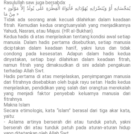
Rasulullah saw. juga bersabda:
« يُمَجِّسَانِهِ أَوْ وَيُنَصِّرَانِهِ يُهَوِّدَانِهِ فَأَبَوَاهُ الْفِطْرَةِ عَلَى يُولَدُ إِلاَّ مَوْلُودٍ
مِنْ مَا »
Tidak ada seorang anak kecuali dilahirkan dalam keadaan
fitrah. Kemudian kedua orangtuanyalah yang menjadikannya
Yahudi, Nasrani, atau Majusi. (HR al-Bukhari).
Kedua hadis di atas menjelaskan tentang kondisi awal setiap
manusia. Dalam hadis pertama disebutkan, setiap manusia
diciptakan dalam keadaan hanîf, yakni lurus dan tidak
condong pada kesesatan. Adapun dalam hadis kedua
dinyatakan, setiap bayi dilahirkan dalam keadaan fitrah,
namun fitrah yang dimaksudkan di sini adalah pengakuan
terhadap Allah Swt.
Hadis pertama di atas menjelaskan, penyimpangan manusia
dari fitrahnya disebabkan oleh bujuk rayu setan. Hadis kedua
menjelaskan, pendidikan yang salah dari orangtua merekalah
yang menjadi faktor penyebab keluarnya manusia dari
fitrahnya.
Makna Islam
Secara etimologis, kata “islam” berasal dari tiga akar kata,
yaitu:
- Aslama artinya berserah diri atau tunduk patuh, yakni
berserah diri atau tunduk patuh pada aturan-aturan hidup
yang ditetapkan oleh Allah Swt.