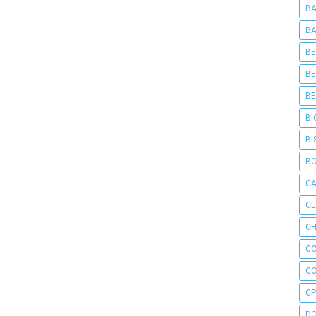
BA
BA
BE
BE
BE
BI
BI
B
C
C
CH
C
C
CP
D