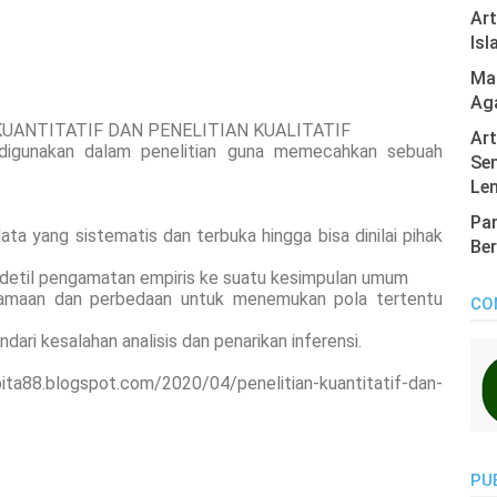
Ar
Isl
Mas
Ag
UANTITATIF DAN PENELITIAN KUALITATIF
Art
igunakan dalam penelitian guna memecahkan sebuah
Sen
Len
Pan
 yang sistematis dan terbuka hingga bisa dinilai pihak
Ber
il-detil pengamatan empiris ke suatu kesimpulan umum
samaan dan perbedaan untuk menemukan pola tertentu
CO
ari kesalahan analisis dan penarikan inferensi.
logspot.com/2020/04/penelitian-kuantitatif-dan-
PU