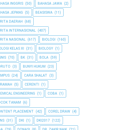
HASA INGGRIS
(50)
BAHASA JAWA
(2)
HASA JEPANG
(5)
BEASISWA
(11)
RITA DAERAH
(68)
RITA INTERNASIONAL
(407)
RITA NASIONAL
(617)
BIOLOGI
(160)
OLOGI KELAS XI
(31)
BIOLOGY
(1)
SNIS
(70)
BK
(31)
BOLA
(59)
ORUTO
(3)
BUNYI HUKUM
(23)
AMPUS
(24)
CARA SHALAT
(3)
ERAMAH
(5)
CERENTI
(1)
EMICAL ENGINEERING
(1)
COBA
(1)
OCOK TANAM
(6)
ONTENT PLACEMENT
(42)
COREL DRAW
(4)
NS
(31)
DKI
(1)
DKI2017
(122)
OA
(79)
DONASI
(8)
DR. ZAKIR NAIK
(21)