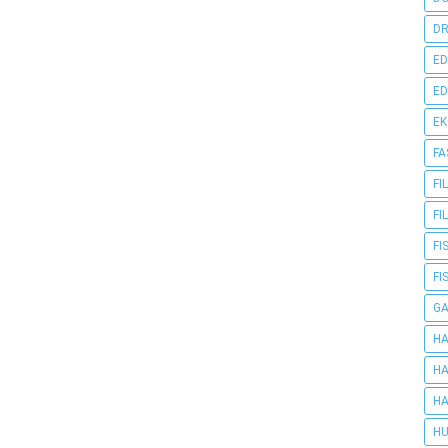
DR
ED
ED
E
FA
FI
FI
FI
FI
G
HA
HA
HA
HU