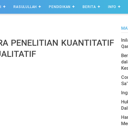
I
RASULULLAH
PENDIDIKAN
BERITA
INFO
MA
Ini
A PENELITIAN KUANTITATIF
Qa
ALITATIF
Ber
dal
Ke
Com
Sa'
Ing
Hu
Da
Har
Men