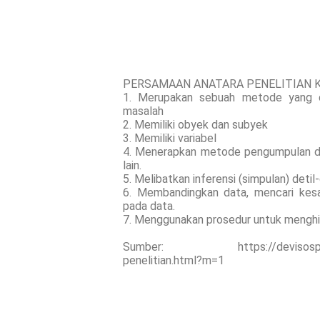
PERSAMAAN ANATARA PENELITIAN K
1. Merupakan sebuah metode yang d
masalah
2. Memiliki obyek dan subyek
3. Memiliki variabel
4. Menerapkan metode pengumpulan data
lain.
5. Melibatkan inferensi (simpulan) det
6. Membandingkan data, mencari ke
pada data.
7. Menggunakan prosedur untuk menghind
Sumber: https://devisospita88.b
penelitian.html?m=1