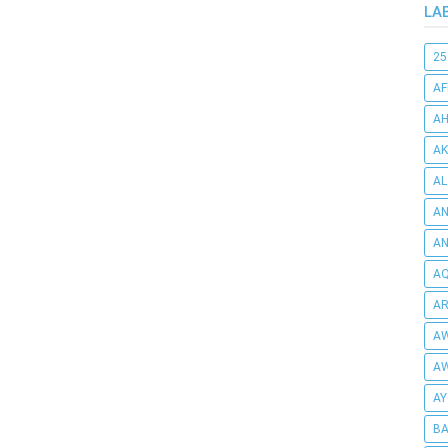
LA
25
AF
AH
AK
AL
AN
A
AQ
AR
AW
AW
AY
BA