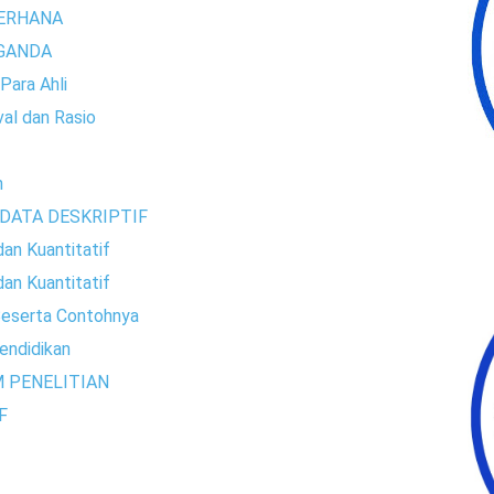
DERHANA
RGANDA
Para Ahli
val dan Rasio
n
 DATA DESKRIPTIF
dan Kuantitatif
dan Kuantitatif
Beserta Contohnya
endidikan
M PENELITIAN
F