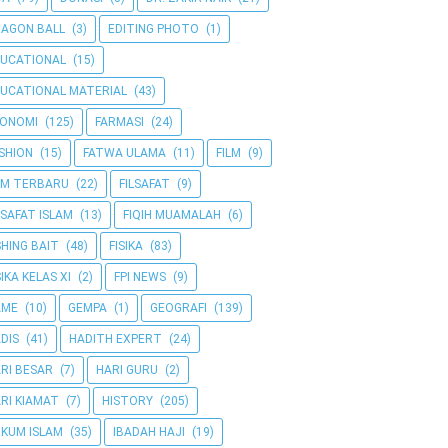
AGON BALL
(3)
EDITING PHOTO
(1)
UCATIONAL
(15)
UCATIONAL MATERIAL
(43)
KONOMI
(125)
FARMASI
(24)
SHION
(15)
FATWA ULAMA
(11)
FILM
(9)
LM TERBARU
(22)
FILSAFAT
(9)
LSAFAT ISLAM
(13)
FIQIH MUAMALAH
(6)
SHING BAIT
(48)
FISIKA
(83)
SIKA KELAS XI
(2)
FPI NEWS
(9)
AME
(10)
GEMPA
(1)
GEOGRAFI
(139)
DIS
(41)
HADITH EXPERT
(24)
RI BESAR
(7)
HARI GURU
(2)
RI KIAMAT
(7)
HISTORY
(205)
KUM ISLAM
(35)
IBADAH HAJI
(19)