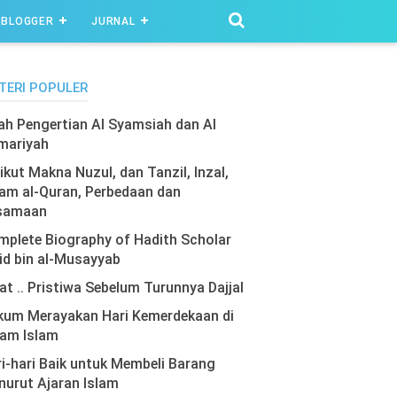
BLOGGER
JURNAL
TERI POPULER
lah Pengertian Al Syamsiah dan Al
mariyah
ikut Makna Nuzul, dan Tanzil, Inzal,
am al-Quran, Perbedaan dan
samaan
plete Biography of Hadith Scholar
id bin al-Musayyab
at .. Pristiwa Sebelum Turunnya Dajjal
kum Merayakan Hari Kemerdekaan di
lam Islam
i-hari Baik untuk Membeli Barang
urut Ajaran Islam