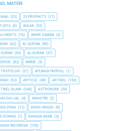
BEL MATERI
 NABI
(25)
25 PROPHETS
(17)
F 2016
(6)
AHLAK
(32)
LI HADITS
(76)
AKHIR ZAMAN
(2)
IDAH
(62)
AL QUR'AN
(85)
 QURAN
(60)
AL-QURAN
(37)
DROID
(82)
ANIME
(3)
NTROPOLOGI
(27)
APLIKASI PAYROLL
(1)
IDAH
(53)
ARTICLE
(48)
ARTIKEL
(150)
TIKEL ISLAMI
(540)
ASTRONOMI
(30)
AS DAJJAL
(4)
AWAS PKI
(2)
AS SYIAH
(12)
AWAS YAHUDI
(8)
O DONASI
(1)
BAHASA ARAB
(3)
HASA INDONESIA
(106)