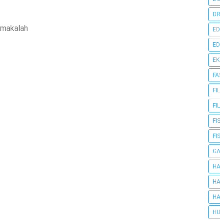
DR
makalah
ED
ED
E
FA
FI
FI
FI
FI
G
HA
HA
HA
HU