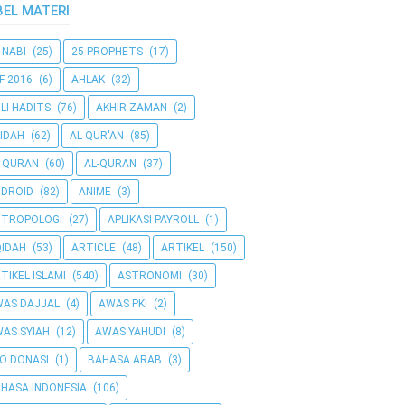
BEL MATERI
 NABI
(25)
25 PROPHETS
(17)
F 2016
(6)
AHLAK
(32)
LI HADITS
(76)
AKHIR ZAMAN
(2)
IDAH
(62)
AL QUR'AN
(85)
 QURAN
(60)
AL-QURAN
(37)
DROID
(82)
ANIME
(3)
NTROPOLOGI
(27)
APLIKASI PAYROLL
(1)
IDAH
(53)
ARTICLE
(48)
ARTIKEL
(150)
TIKEL ISLAMI
(540)
ASTRONOMI
(30)
AS DAJJAL
(4)
AWAS PKI
(2)
AS SYIAH
(12)
AWAS YAHUDI
(8)
O DONASI
(1)
BAHASA ARAB
(3)
HASA INDONESIA
(106)