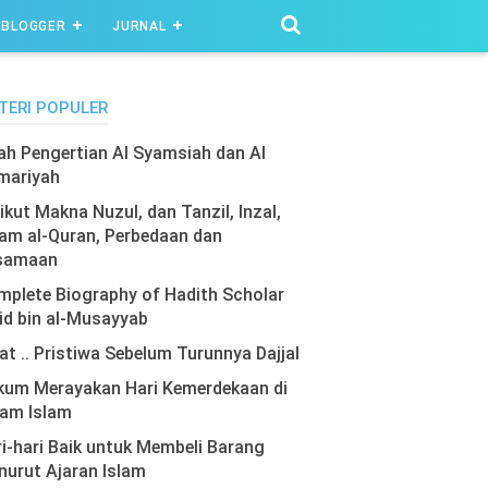
BLOGGER
JURNAL
TERI POPULER
lah Pengertian Al Syamsiah dan Al
mariyah
ikut Makna Nuzul, dan Tanzil, Inzal,
am al-Quran, Perbedaan dan
samaan
plete Biography of Hadith Scholar
id bin al-Musayyab
at .. Pristiwa Sebelum Turunnya Dajjal
kum Merayakan Hari Kemerdekaan di
lam Islam
i-hari Baik untuk Membeli Barang
urut Ajaran Islam