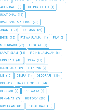
AGON BALL
(3)
EDITING PHOTO
(1)
UCATIONAL
(15)
UCATIONAL MATERIAL
(43)
KONOMI
(125)
FARMASI
(24)
SHION
(15)
FATWA ULAMA
(11)
FILM
(9)
LM TERBARU
(22)
FILSAFAT
(9)
LSAFAT ISLAM
(13)
FIQIH MUAMALAH
(6)
SHING BAIT
(48)
FISIKA
(83)
SIKA KELAS XI
(2)
FPI NEWS
(9)
AME
(10)
GEMPA
(1)
GEOGRAFI
(139)
DIS
(41)
HADITH EXPERT
(24)
RI BESAR
(7)
HARI GURU
(2)
RI KIAMAT
(7)
HISTORY
(205)
KUM ISLAM
(35)
IBADAH HAJI
(19)