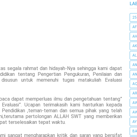
LA
25
AF
AH
AK
AL
AN
s segala rahmat dan hidayah-Nya sehingga kami dapat
didikan tentang Pengertian Pengukuran, Penilaian dan
A
i disusun untuk memenuhi tugas matakuliah Evaluasi
AQ
AR
embaca dapat memperluas ilmu dan pengetahuan tentang”
AW
 Evaluasi”. Ucapan terimakasih kami hanturkan kepada
 Pendidikan ,teman-teman dan semua pihak yang telah
AW
ini,terutama pertolongan ALLAH SWT yang memberikan
pat terselesaikan tepat waktu.
AY
BA
 sangat mengharapkan kritik dan saran yang bersifat