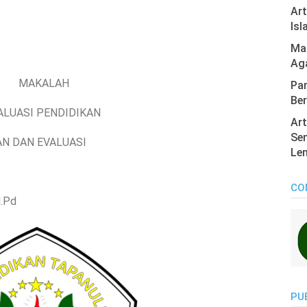
Ar
Isl
Mas
Ag
MAKALAH
Pan
Ber
ALUASI PENDIDIKAN
Art
Sen
AN DAN EVALUASI
Len
CO
M.Pd
PU