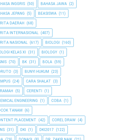
HASA INGGRIS
(50)
BAHASA JAWA
(2)
HASA JEPANG
(5)
BEASISWA
(11)
RITA DAERAH
(68)
RITA INTERNASIONAL
(407)
RITA NASIONAL
(617)
BIOLOGI
(160)
OLOGI KELAS XI
(31)
BIOLOGY
(1)
SNIS
(70)
BK
(31)
BOLA
(59)
ORUTO
(3)
BUNYI HUKUM
(23)
AMPUS
(24)
CARA SHALAT
(3)
ERAMAH
(5)
CERENTI
(1)
EMICAL ENGINEERING
(1)
COBA
(1)
OCOK TANAM
(6)
ONTENT PLACEMENT
(42)
COREL DRAW
(4)
NS
(31)
DKI
(1)
DKI2017
(122)
OA
(79)
DONASI
(8)
DR. ZAKIR NAIK
(21)