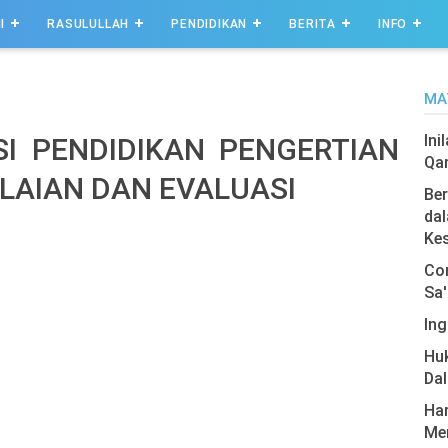
I
RASULULLAH
PENDIDIKAN
BERITA
INFO
MA
Ini
I PENDIDIKAN PENGERTIAN
Qa
LAIAN DAN EVALUASI
Ber
dal
Ke
Com
Sa'
Ing
Hu
Da
Har
Men