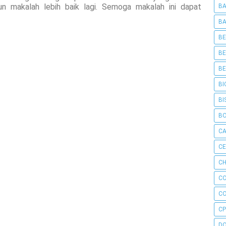
 makalah lebih baik lagi. Semoga makalah ini dapat
BA
BA
BE
BE
BE
BI
BI
B
C
C
CH
C
C
CP
D