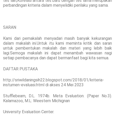
tes lain,Korelasi antara tes baru dengan tes lama merupakan
perbandingan kriteria dalam menyelidiki perilaku yang sama.
SARAN
Kami dari pemakalah menyadari masih banyak kekurangan
dalam makalah ini.Untuk itu kami meminta kritik dan saran
untuk pembentukan makalah dan materi yang lebih baik
lagi.Semoga makalah ini dapat menambah wawasan nagi
setiap pembacanya dan dapat bermanfaat bagi kita semua.
DAFTAR PUSTAKA
http://sriwildaningsih22.blogspot.com/2018/01/kriteria-
instumen-evaluasi.html di akses 24 Mei 2023
Stufflebeam, D.L. 1974b. Meta Evaluation. (Paper No.3).
Kalamazoo, M.L: Weestern Michignan
University Evaluation Center.