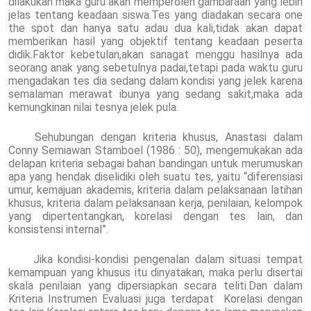
dilakukan maka guru akan memperoleh gambaraan yang lebih
jelas tentang keadaan siswa.Tes yang diadakan secara one
the spot dan hanya satu adau dua kali,tidak akan dapat
memberikan hasil yang objektif tentang keadaan peserta
didik.Faktor kebetulan,akan sanagat menggu hasilnya ada
seorang anak yang sebetulnya padai,tetapi pada waktu guru
mengadakan tes dia sedang dalam kondisi yang jelek karena
semalaman merawat ibunya yang sedang sakit,maka ada
kemungkinan nilai tesnya jelek pula.
Sehubungan dengan kriteria khusus, Anastasi dalam
Conny Semiawan Stamboel (1986 : 50), mengemukakan ada
delapan kriteria sebagai bahan bandingan untuk merumuskan
apa yang hendak diselidiki oleh suatu tes, yaitu “diferensiasi
umur, kemajuan akademis, kriteria dalam pelaksanaan latihan
khusus, kriteria dalam pelaksanaan kerja, penilaian, kelompok
yang dipertentangkan, korelasi dengan tes lain, dan
konsistensi internal”.
Jika kondisi-kondisi pengenalan dalam situasi tempat
kemampuan yang khusus itu dinyatakan, maka perlu disertai
skala penilaian yang dipersiapkan secara teliti.Dan dalam
Kriteria Instrumen Evaluasi juga terdapat Korelasi dengan