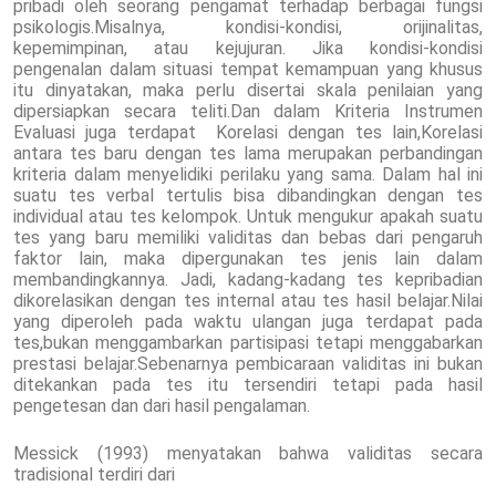
pribadi oleh seorang pengamat terhadap berbagai fungsi
psikologis.Misalnya, kondisi-kondisi, orijinalitas,
kepemimpinan, atau kejujuran. Jika kondisi-kondisi
pengenalan dalam situasi tempat kemampuan yang khusus
itu dinyatakan, maka perlu disertai skala penilaian yang
dipersiapkan secara teliti.Dan dalam Kriteria Instrumen
Evaluasi juga terdapat Korelasi dengan tes lain,Korelasi
antara tes baru dengan tes lama merupakan perbandingan
kriteria dalam menyelidiki perilaku yang sama. Dalam hal ini
suatu tes verbal tertulis bisa dibandingkan dengan tes
individual atau tes kelompok. Untuk mengukur apakah suatu
tes yang baru memiliki validitas dan bebas dari pengaruh
faktor lain, maka dipergunakan tes jenis lain dalam
membandingkannya. Jadi, kadang-kadang tes kepribadian
dikorelasikan dengan tes internal atau tes hasil belajar.Nilai
yang diperoleh pada waktu ulangan juga terdapat pada
tes,bukan menggambarkan partisipasi tetapi menggabarkan
prestasi belajar.Sebenarnya pembicaraan validitas ini bukan
ditekankan pada tes itu tersendiri tetapi pada hasil
pengetesan dan dari hasil pengalaman.
Messick (1993) menyatakan bahwa validitas secara
tradisional terdiri dari