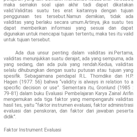
maka semakin soal ujian akhir tadi dapat dikatakan
valid.Validitas suatu tes erat kaitannya dengan tujuan
penggunaan tes tersebut.Namun demikian, tidak ada
validitas yang berlaku secara umum.Artinya, jika suatu tes
dapat memberikan informasi yang sesuai dan dapat
digunakan untuk mencapai tujuan tertentu, maka tes itu valid
untuk tujuan tersebut.
Ada dua unsur penting dalam validitas ini.Pertama,
validitas menunjukkan suatu derajat, ada yang sempurna, ada
yang sedang, dan ada pula yang rendah.Kedua, validitas
selalu dihubungkan dengan suatu putusan atau tujuan yang
spesifik. Sebagaimana pendapal R.L. Thorndike dan H.P.
Hagen (1977: 56) bahwa “validity is always in relation to a
specific decision or use”. Sementara itu, Gronlund (1985 :
79-81) dalam buku Evaluasi Pembelajaran Karya Zainal Arifin
mengemukan ada tiga faktor yang mempengaruhi validitas
hasil tes, yaitu “faktor instrumen evaluasi, faktor administrasi
evaluasi dan penskoran, dan faktor dari jawaban peserta
didik”.
Faktor Instrument Evaluasi