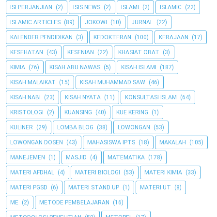
ISI PERJANJIAN
(2)
ISIS NEWS
(2)
ISLAMI
(2)
ISLAMIC
(22)
ISLAMIC ARTICLES
(89)
JOKOWI
(10)
JURNAL
(22)
KALENDER PENDIDIKAN
(3)
KEDOKTERAN
(100)
KERAJAAN
(17)
KESEHATAN
(43)
KESENIAN
(22)
KHASIAT OBAT
(3)
KIMIA
(76)
KISAH ABU NAWAS
(5)
KISAH ISLAMI
(187)
KISAH MALAIKAT
(15)
KISAH MUHAMMAD SAW
(46)
KISAH NABI
(23)
KISAH NYATA
(11)
KONSULTASI ISLAM
(64)
KRISTOLOGI
(2)
KUANSING
(40)
KUE KERING
(1)
KULINER
(29)
LOMBA BLOG
(38)
LOWONGAN
(53)
LOWONGAN DOSEN
(43)
MAHASISWA IPTS
(18)
MAKALAH
(105)
MANEJEMEN
(1)
MASJID
(4)
MATEMATIKA
(178)
MATERI AFDHAL
(4)
MATERI BIOLOGI
(53)
MATERI KIMIA
(33)
MATERI PGSD
(6)
MATERI STAND UP
(1)
MATERI UT
(8)
ME
(2)
METODE PEMBELAJARAN
(16)