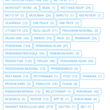
METODOLOGI PENELITIAN
(50)
METOPEL
(17)
MICROSOFT WORD
(4)
MLBB
(1)
MOTIVASI HIDUP
(29)
MOTO GP
(3)
MUSLIMAH
(26)
NARUTO
(1)
NISI REVIEW
(1)
OLAHRAGA
(12)
ONE PEACE
(6)
ONE PIECE
(3)
OTOMOTIF
(23)
PACU JALUR
(71)
PAHLAWAN NASIONAL
(6)
PALING UNIK
(42)
PAPERS
(75)
PAUD
(5)
PEMIKIRAN
(20)
PENDIDIKAN
(164)
PENDIDIKAN ISLAM
(87)
PENDIDIKAN PANCASILA
(56)
PENEMUAN BARU
(9)
PENGERTIAN
(120)
PENJAS
(40)
PERADABAN ISLAM
(56)
PERGERAKAN NASIONAL
(15)
PERMENDIKBUD
(6)
PERTANIAN
(10)
PETERNAKAN
(1)
PGSD
(12)
PRAMUKA
(1)
PRODUK BARU
(3)
PSIKOLOGI
(35)
PUASA
(8)
RAMADHAN BERKAH
(16)
RELATIONSHIP
(1)
RENUNGAN
(42)
RESEARCH
(6)
REVEIW
(12)
RPP SD
(1)
RUKUN IMAN
(6)
SAHABAT RASULULLAH SAW
(279)
SASTRA
(1)
SBY
(1)