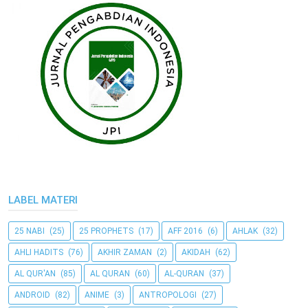
LABEL MATERI
25 NABI
(25)
25 PROPHETS
(17)
AFF 2016
(6)
AHLAK
(32)
AHLI HADITS
(76)
AKHIR ZAMAN
(2)
AKIDAH
(62)
AL QUR'AN
(85)
AL QURAN
(60)
AL-QURAN
(37)
ANDROID
(82)
ANIME
(3)
ANTROPOLOGI
(27)