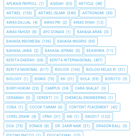
APLIKASI PAYROLL
(1)
AQIDAH
(53)
ARTICLE
(48)
ARTIKEL
(150)
ARTIKEL ISLAMI
(540)
ASTRONOMI
(30)
AWAS DAJJAL
(4)
AWAS PKI
(2)
AWAS SYIAH
(12)
AWAS YAHUDI
(8)
AYO DONASI
(1)
BAHASA ARAB
(3)
BAHASA INDONESIA
(106)
BAHASA INGGRIS
(50)
BAHASA JAWA
(2)
BAHASA JEPANG
(5)
BEASISWA
(11)
BERITA DAERAH
(68)
BERITA INTERNASIONAL
(407)
BERITA NASIONAL
(617)
BIOLOGI
(160)
BIOLOGI KELAS XI
(31)
BIOLOGY
(1)
BISNIS
(70)
BK
(31)
BOLA
(59)
BORUTO
(3)
BUNYI HUKUM
(23)
CAMPUS
(24)
CARA SHALAT
(3)
CERAMAH
(5)
CERENTI
(1)
CHEMICAL ENGINEERING
(1)
COBA
(1)
COCOK TANAM
(6)
CONTENT PLACEMENT
(42)
COREL DRAW
(4)
CPNS
(31)
DKI
(1)
DKI2017
(122)
DOA
(79)
DONASI
(8)
DR. ZAKIR NAIK
(21)
DRAGON BALL
(3)
EDITING PHOTO
(1)
EDUCATIONAL
(15)