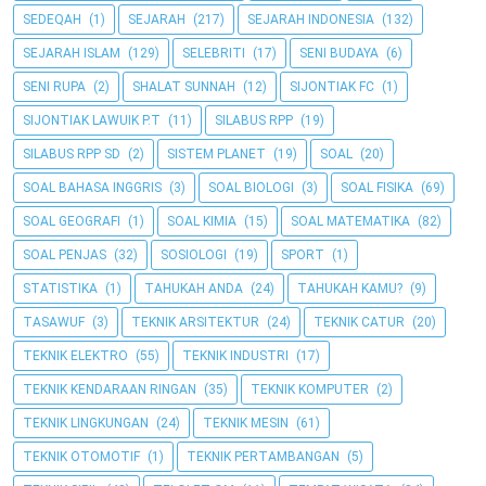
SEDEQAH
(1)
SEJARAH
(217)
SEJARAH INDONESIA
(132)
SEJARAH ISLAM
(129)
SELEBRITI
(17)
SENI BUDAYA
(6)
SENI RUPA
(2)
SHALAT SUNNAH
(12)
SIJONTIAK FC
(1)
SIJONTIAK LAWUIK P.T
(11)
SILABUS RPP
(19)
SILABUS RPP SD
(2)
SISTEM PLANET
(19)
SOAL
(20)
SOAL BAHASA INGGRIS
(3)
SOAL BIOLOGI
(3)
SOAL FISIKA
(69)
SOAL GEOGRAFI
(1)
SOAL KIMIA
(15)
SOAL MATEMATIKA
(82)
SOAL PENJAS
(32)
SOSIOLOGI
(19)
SPORT
(1)
STATISTIKA
(1)
TAHUKAH ANDA
(24)
TAHUKAH KAMU?
(9)
TASAWUF
(3)
TEKNIK ARSITEKTUR
(24)
TEKNIK CATUR
(20)
TEKNIK ELEKTRO
(55)
TEKNIK INDUSTRI
(17)
TEKNIK KENDARAAN RINGAN
(35)
TEKNIK KOMPUTER
(2)
TEKNIK LINGKUNGAN
(24)
TEKNIK MESIN
(61)
TEKNIK OTOMOTIF
(1)
TEKNIK PERTAMBANGAN
(5)