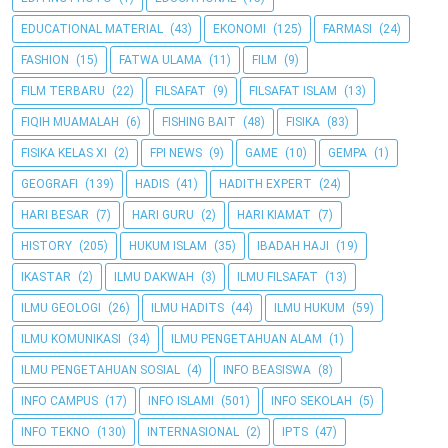
EDUCATIONAL MATERIAL
(43)
EKONOMI
(125)
FARMASI
(24)
FASHION
(15)
FATWA ULAMA
(11)
FILM
(9)
FILM TERBARU
(22)
FILSAFAT
(9)
FILSAFAT ISLAM
(13)
FIQIH MUAMALAH
(6)
FISHING BAIT
(48)
FISIKA
(83)
FISIKA KELAS XI
(2)
FPI NEWS
(9)
GAME
(10)
GEMPA
(1)
GEOGRAFI
(139)
HADIS
(41)
HADITH EXPERT
(24)
HARI BESAR
(7)
HARI GURU
(2)
HARI KIAMAT
(7)
HISTORY
(205)
HUKUM ISLAM
(35)
IBADAH HAJI
(19)
IKASTAR
(2)
ILMU DAKWAH
(3)
ILMU FILSAFAT
(13)
ILMU GEOLOGI
(26)
ILMU HADITS
(44)
ILMU HUKUM
(59)
ILMU KOMUNIKASI
(34)
ILMU PENGETAHUAN ALAM
(1)
ILMU PENGETAHUAN SOSIAL
(4)
INFO BEASISWA
(8)
INFO CAMPUS
(17)
INFO ISLAMI
(501)
INFO SEKOLAH
(5)
INFO TEKNO
(130)
INTERNASIONAL
(2)
IPTS
(47)