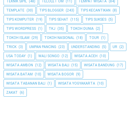
TEKNIK SIPIL
(48)
TELOLET OM
(11)
TEMPAT WISATA
(84)
TEMPLATE
(30)
TIPS BLOGGER
(243)
TIPS KECANTIKAN
(8)
TIPS KOMPUTER
(19)
TIPS SEHAT
(115)
TIPS SUKSES
(5)
TIPS WORDPRESS
(1)
TKJ
(35)
TOKOH DUNIA
(2)
TOKOH ISLAM
(29)
TOKOH NASIONAL
(18)
TOUR
(1)
TRICK
(3)
UMPAN PANCING
(23)
UNDERSTANDING
(5)
UR
(2)
USA TODAY
(1)
WALI SONGO
(12)
WISATA ACEH
(10)
WISATA AMBON
(12)
WISATA BALI
(15)
WISATA BANDUNG
(17)
WISATA BATAM
(10)
WISATA BOGOR
(9)
WISATA TABANAN BALI
(1)
WISATA YOGYAKARTA
(10)
ZAKAT
(6)