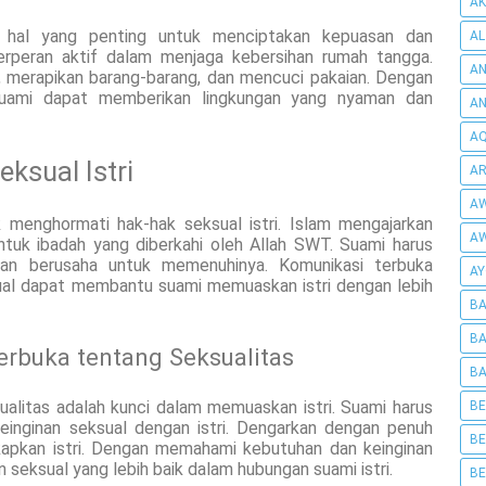
AK
 hal yang penting untuk menciptakan kepuasan dan
AL
berperan aktif dalam menjaga kebersihan rumah tangga.
AN
, merapikan barang-barang, dan mencuci pakaian. Dengan
suami dapat memberikan lingkungan yang nyaman dan
A
AQ
ksual Istri
AR
AW
 menghormati hak-hak seksual istri. Islam mengajarkan
AW
ntuk ibadah yang diberkahi oleh Allah SWT. Suami harus
dan berusaha untuk memenuhinya. Komunikasi terbuka
AY
sual dapat membantu suami memuaskan istri dengan lebih
BA
BA
buka tentang Seksualitas
BA
alitas adalah kunci dalam memuaskan istri. Suami harus
BE
einginan seksual dengan istri. Dengarkan dengan penuh
BE
kapkan istri. Dengan memahami kebutuhan dan keinginan
 seksual yang lebih baik dalam hubungan suami istri.
BE