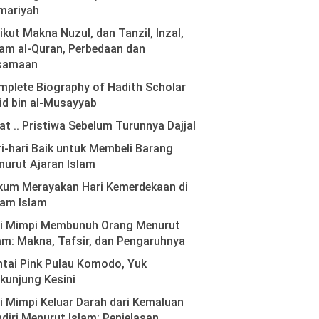
mariyah
ikut Makna Nuzul, dan Tanzil, Inzal,
am al-Quran, Perbedaan dan
samaan
plete Biography of Hadith Scholar
id bin al-Musayyab
at .. Pristiwa Sebelum Turunnya Dajjal
i-hari Baik untuk Membeli Barang
urut Ajaran Islam
kum Merayakan Hari Kemerdekaan di
lam Islam
ti Mimpi Membunuh Orang Menurut
am: Makna, Tafsir, dan Pengaruhnya
tai Pink Pulau Komodo, Yuk
kunjung Kesini
i Mimpi Keluar Darah dari Kemaluan
diri Menurut Islam: Penjelasan