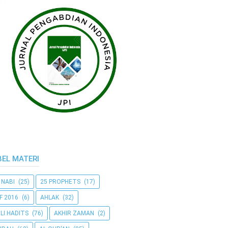
BEL MATERI
 NABI
(25)
25 PROPHETS
(17)
F 2016
(6)
AHLAK
(32)
LI HADITS
(76)
AKHIR ZAMAN
(2)