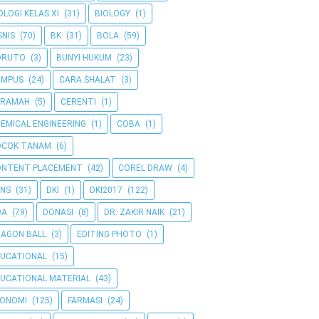
OLOGI KELAS XI
(31)
BIOLOGY
(1)
SNIS
(70)
BK
(31)
BOLA
(59)
ORUTO
(3)
BUNYI HUKUM
(23)
AMPUS
(24)
CARA SHALAT
(3)
ERAMAH
(5)
CERENTI
(1)
EMICAL ENGINEERING
(1)
COBA
(1)
OCOK TANAM
(6)
ONTENT PLACEMENT
(42)
COREL DRAW
(4)
NS
(31)
DKI
(1)
DKI2017
(122)
OA
(79)
DONASI
(8)
DR. ZAKIR NAIK
(21)
AGON BALL
(3)
EDITING PHOTO
(1)
UCATIONAL
(15)
UCATIONAL MATERIAL
(43)
KONOMI
(125)
FARMASI
(24)