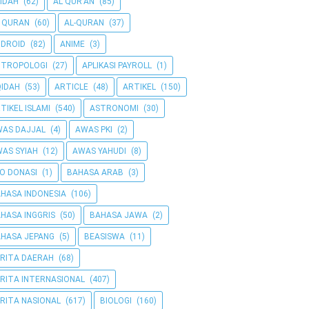
IDAH
(62)
AL QUR'AN
(85)
 QURAN
(60)
AL-QURAN
(37)
DROID
(82)
ANIME
(3)
NTROPOLOGI
(27)
APLIKASI PAYROLL
(1)
IDAH
(53)
ARTICLE
(48)
ARTIKEL
(150)
TIKEL ISLAMI
(540)
ASTRONOMI
(30)
AS DAJJAL
(4)
AWAS PKI
(2)
AS SYIAH
(12)
AWAS YAHUDI
(8)
O DONASI
(1)
BAHASA ARAB
(3)
HASA INDONESIA
(106)
HASA INGGRIS
(50)
BAHASA JAWA
(2)
HASA JEPANG
(5)
BEASISWA
(11)
RITA DAERAH
(68)
RITA INTERNASIONAL
(407)
RITA NASIONAL
(617)
BIOLOGI
(160)