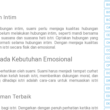
BI
BI
n Intim
B
C
bungan intim, suami perlu menjaga kualitas hubungan
sebelum melakukan hubungan intim, seperti mandi bersama
C
a suasana dan suasana hati istri. Ciptakan hubungan yang
ormati selama hubungan intim. Dengan menjaga kualitas
CH
istri secara fisik dan emosional.
C
pada Kebutuhan Emosional
C
CP
iperhatikan oleh suami. Suami harus menjadi tempat curhat
D
arkan keluh kesah istri, memberikan dukungan moral, dan
dihadapi istri adalah cara-cara untuk memuaskan istri
DR
ED
eman Terbaik
ED
E
bagi istri. Dengarkan dengan penuh perhatian ketika istri