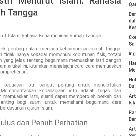
tri Menurut Islam: Rahasia
Qa
h Tangga
Ber
dal
Ke
Com
Sa'
spek penting dalam menjaga keharmonisan rumah tangga.
Ing
i tidak hanya sekadar memenuhi kebutuhan fisik, tetapi
uan yang jelas tentang bagaimana memuaskan istri dengan
Har
am artikel ini, kita akan menjelajahi cara-cara memuaskan
Men
 komprehensif.
Hu
 kepuasan istri sangat penting untuk menciptakan
Da
Memprioritaskan kebahagiaan istri adalah tugas dan
Ar
n memuaskan istri, suami dapat memperoleh berkah dan
 penting bagi suami untuk memahami bagaimana cara
Isl
berdasarkan ajaran Islam.
Pan
Ber
ulus dan Penuh Perhatian
Art
Sen