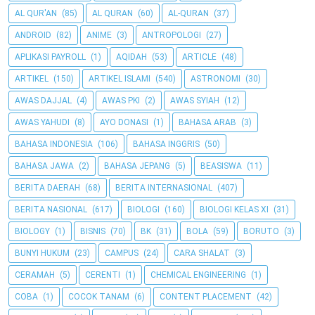
AL QUR'AN
(85)
AL QURAN
(60)
AL-QURAN
(37)
ANDROID
(82)
ANIME
(3)
ANTROPOLOGI
(27)
APLIKASI PAYROLL
(1)
AQIDAH
(53)
ARTICLE
(48)
ARTIKEL
(150)
ARTIKEL ISLAMI
(540)
ASTRONOMI
(30)
AWAS DAJJAL
(4)
AWAS PKI
(2)
AWAS SYIAH
(12)
AWAS YAHUDI
(8)
AYO DONASI
(1)
BAHASA ARAB
(3)
BAHASA INDONESIA
(106)
BAHASA INGGRIS
(50)
BAHASA JAWA
(2)
BAHASA JEPANG
(5)
BEASISWA
(11)
BERITA DAERAH
(68)
BERITA INTERNASIONAL
(407)
BERITA NASIONAL
(617)
BIOLOGI
(160)
BIOLOGI KELAS XI
(31)
BIOLOGY
(1)
BISNIS
(70)
BK
(31)
BOLA
(59)
BORUTO
(3)
BUNYI HUKUM
(23)
CAMPUS
(24)
CARA SHALAT
(3)
CERAMAH
(5)
CERENTI
(1)
CHEMICAL ENGINEERING
(1)
COBA
(1)
COCOK TANAM
(6)
CONTENT PLACEMENT
(42)