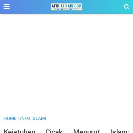
-->
HOME
›
INFO ISLAMI
Kejatuhan Cicak Menurut Islam: