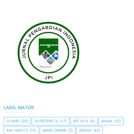
LABEL MATERI
25 NABI
(25)
25 PROPHETS
(17)
AFF 2016
(6)
AHLAK
(32)
AHLI HADITS
(76)
AKHIR ZAMAN
(2)
AKIDAH
(62)