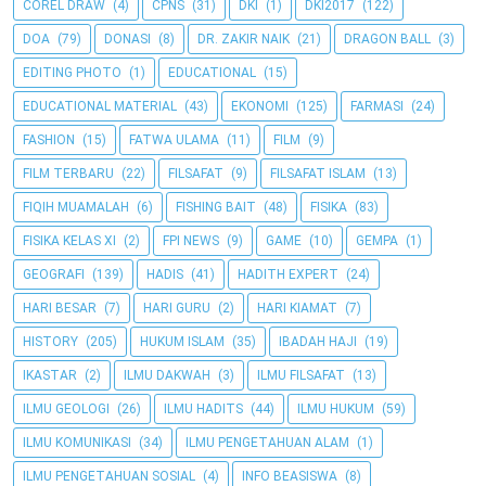
COREL DRAW
(4)
CPNS
(31)
DKI
(1)
DKI2017
(122)
DOA
(79)
DONASI
(8)
DR. ZAKIR NAIK
(21)
DRAGON BALL
(3)
EDITING PHOTO
(1)
EDUCATIONAL
(15)
EDUCATIONAL MATERIAL
(43)
EKONOMI
(125)
FARMASI
(24)
FASHION
(15)
FATWA ULAMA
(11)
FILM
(9)
FILM TERBARU
(22)
FILSAFAT
(9)
FILSAFAT ISLAM
(13)
FIQIH MUAMALAH
(6)
FISHING BAIT
(48)
FISIKA
(83)
FISIKA KELAS XI
(2)
FPI NEWS
(9)
GAME
(10)
GEMPA
(1)
GEOGRAFI
(139)
HADIS
(41)
HADITH EXPERT
(24)
HARI BESAR
(7)
HARI GURU
(2)
HARI KIAMAT
(7)
HISTORY
(205)
HUKUM ISLAM
(35)
IBADAH HAJI
(19)
IKASTAR
(2)
ILMU DAKWAH
(3)
ILMU FILSAFAT
(13)
ILMU GEOLOGI
(26)
ILMU HADITS
(44)
ILMU HUKUM
(59)
ILMU KOMUNIKASI
(34)
ILMU PENGETAHUAN ALAM
(1)
ILMU PENGETAHUAN SOSIAL
(4)
INFO BEASISWA
(8)