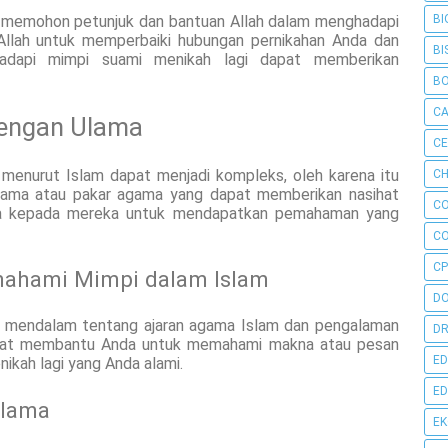
k memohon petunjuk dan bantuan Allah dalam menghadapi
BI
llah untuk memperbaiki hubungan pernikahan Anda dan
BI
adapi mimpi suami menikah lagi dapat memberikan
B
C
dengan Ulama
C
 menurut Islam dapat menjadi kompleks, oleh karena itu
CH
ulama atau pakar agama yang dapat memberikan nasihat
C
nda kepada mereka untuk mendapatkan pemahaman yang
C
CP
mahami Mimpi dalam Islam
D
g mendalam tentang ajaran agama Islam dan pengalaman
DR
apat membantu Anda untuk memahami makna atau pesan
ED
ikah lagi yang Anda alami.
ED
Ulama
E