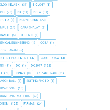
OLOGI KELAS XI
(31)
BIOLOGY
(1)
SNIS
(70)
BK
(31)
BOLA
(59)
ORUTO
(3)
BUNYI HUKUM
(23)
AMPUS
(24)
CARA SHALAT
(3)
ERAMAH
(5)
CERENTI
(1)
EMICAL ENGINEERING
(1)
COBA
(1)
OCOK TANAM
(6)
ONTENT PLACEMENT
(42)
COREL DRAW
(4)
NS
(31)
DKI
(1)
DKI2017
(122)
OA
(79)
DONASI
(8)
DR. ZAKIR NAIK
(21)
AGON BALL
(3)
EDITING PHOTO
(1)
UCATIONAL
(15)
UCATIONAL MATERIAL
(43)
KONOMI
(125)
FARMASI
(24)