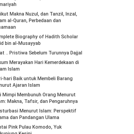
mariyah
ikut Makna Nuzul, dan Tanzil, Inzal,
am al-Quran, Perbedaan dan
samaan
plete Biography of Hadith Scholar
id bin al-Musayyab
at .. Pristiwa Sebelum Turunnya Dajjal
kum Merayakan Hari Kemerdekaan di
lam Islam
i-hari Baik untuk Membeli Barang
urut Ajaran Islam
ti Mimpi Membunuh Orang Menurut
am: Makna, Tafsir, dan Pengaruhnya
turbasi Menurut Islam: Perspektif
ama dan Pandangan Ulama
tai Pink Pulau Komodo, Yuk
kunjung Kesini