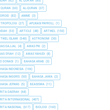
IDAH
(62)
AL QUR'AN
(85)
 QURAN
(60)
AL-QURAN
(37)
DROID
(82)
ANIME
(3)
NTROPOLOGI
(27)
APLIKASI PAYROLL
(1)
IDAH
(53)
ARTICLE
(48)
ARTIKEL
(150)
TIKEL ISLAMI
(540)
ASTRONOMI
(30)
AS DAJJAL
(4)
AWAS PKI
(2)
AS SYIAH
(12)
AWAS YAHUDI
(8)
O DONASI
(1)
BAHASA ARAB
(3)
HASA INDONESIA
(106)
HASA INGGRIS
(50)
BAHASA JAWA
(2)
HASA JEPANG
(5)
BEASISWA
(11)
RITA DAERAH
(68)
RITA INTERNASIONAL
(407)
RITA NASIONAL
(617)
BIOLOGI
(160)