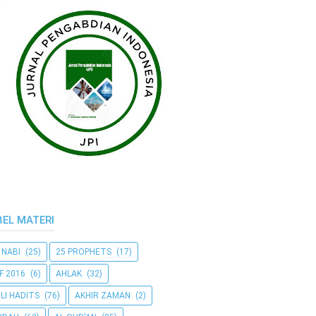
BEL MATERI
 NABI
(25)
25 PROPHETS
(17)
F 2016
(6)
AHLAK
(32)
LI HADITS
(76)
AKHIR ZAMAN
(2)