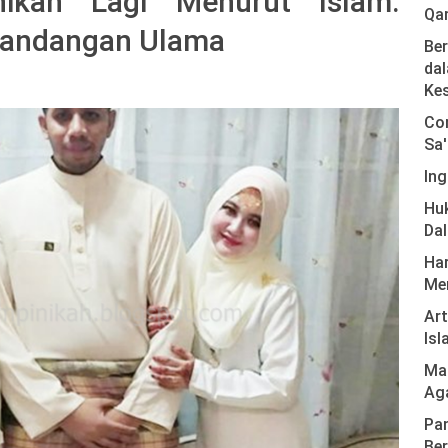
ikah Lagi Menurut Islam:
Qa
 Pandangan Ulama
Ber
dal
Ke
Com
Sa'
Ing
Hu
Da
Har
Men
Ar
Isl
Mas
Ag
Pan
Ber