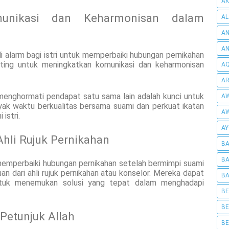
AK
munikasi dan Keharmonisan dalam
AL
AN
A
 alarm bagi istri untuk memperbaiki hubungan pernikahan
nting untuk meningkatkan komunikasi dan keharmonisan
AQ
AR
enghormati pendapat satu sama lain adalah kunci untuk
AW
ak waktu berkualitas bersama suami dan perkuat ikatan
AW
istri.
AY
Ahli Rujuk Pernikahan
BA
BA
memperbaiki hubungan pernikahan setelah bermimpi suami
an dari ahli rujuk pernikahan atau konselor. Mereka dapat
BA
uk menemukan solusi yang tepat dalam menghadapi
BE
BE
Petunjuk Allah
BE