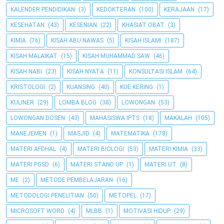
KALENDER PENDIDIKAN
(3)
KEDOKTERAN
(100)
KERAJAAN
(17)
KESEHATAN
(43)
KESENIAN
(22)
KHASIAT OBAT
(3)
KIMIA
(76)
KISAH ABU NAWAS
(5)
KISAH ISLAMI
(187)
KISAH MALAIKAT
(15)
KISAH MUHAMMAD SAW
(46)
KISAH NABI
(23)
KISAH NYATA
(11)
KONSULTASI ISLAM
(64)
KRISTOLOGI
(2)
KUANSING
(40)
KUE KERING
(1)
KULINER
(29)
LOMBA BLOG
(38)
LOWONGAN
(53)
LOWONGAN DOSEN
(43)
MAHASISWA IPTS
(18)
MAKALAH
(105)
MANEJEMEN
(1)
MASJID
(4)
MATEMATIKA
(178)
MATERI AFDHAL
(4)
MATERI BIOLOGI
(53)
MATERI KIMIA
(33)
MATERI PGSD
(6)
MATERI STAND UP
(1)
MATERI UT
(8)
ME
(2)
METODE PEMBELAJARAN
(16)
METODOLOGI PENELITIAN
(50)
METOPEL
(17)
MICROSOFT WORD
(4)
MLBB
(1)
MOTIVASI HIDUP
(29)