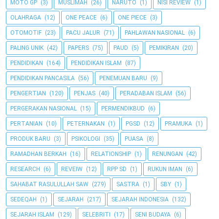
MOTO GP
(3)
MUSLIMAH
(26)
NARUTO
(1)
NISI REVIEW
(1)
OLAHRAGA
(12)
ONE PEACE
(6)
ONE PIECE
(3)
OTOMOTIF
(23)
PACU JALUR
(71)
PAHLAWAN NASIONAL
(6)
PALING UNIK
(42)
PAPERS
(75)
PAUD
(5)
PEMIKIRAN
(20)
PENDIDIKAN
(164)
PENDIDIKAN ISLAM
(87)
PENDIDIKAN PANCASILA
(56)
PENEMUAN BARU
(9)
PENGERTIAN
(120)
PENJAS
(40)
PERADABAN ISLAM
(56)
PERGERAKAN NASIONAL
(15)
PERMENDIKBUD
(6)
PERTANIAN
(10)
PETERNAKAN
(1)
PGSD
(12)
PRAMUKA
(1)
PRODUK BARU
(3)
PSIKOLOGI
(35)
PUASA
(8)
RAMADHAN BERKAH
(16)
RELATIONSHIP
(1)
RENUNGAN
(42)
RESEARCH
(6)
REVEIW
(12)
RPP SD
(1)
RUKUN IMAN
(6)
SAHABAT RASULULLAH SAW
(279)
SASTRA
(1)
SBY
(1)
SEDEQAH
(1)
SEJARAH
(217)
SEJARAH INDONESIA
(132)
SEJARAH ISLAM
(129)
SELEBRITI
(17)
SENI BUDAYA
(6)