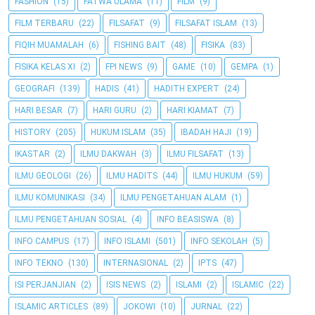
FASHION
(15)
FATWA ULAMA
(11)
FILM
(9)
FILM TERBARU
(22)
FILSAFAT
(9)
FILSAFAT ISLAM
(13)
FIQIH MUAMALAH
(6)
FISHING BAIT
(48)
FISIKA
(83)
FISIKA KELAS XI
(2)
FPI NEWS
(9)
GAME
(10)
GEMPA
(1)
GEOGRAFI
(139)
HADIS
(41)
HADITH EXPERT
(24)
HARI BESAR
(7)
HARI GURU
(2)
HARI KIAMAT
(7)
HISTORY
(205)
HUKUM ISLAM
(35)
IBADAH HAJI
(19)
IKASTAR
(2)
ILMU DAKWAH
(3)
ILMU FILSAFAT
(13)
ILMU GEOLOGI
(26)
ILMU HADITS
(44)
ILMU HUKUM
(59)
ILMU KOMUNIKASI
(34)
ILMU PENGETAHUAN ALAM
(1)
ILMU PENGETAHUAN SOSIAL
(4)
INFO BEASISWA
(8)
INFO CAMPUS
(17)
INFO ISLAMI
(501)
INFO SEKOLAH
(5)
INFO TEKNO
(130)
INTERNASIONAL
(2)
IPTS
(47)
ISI PERJANJIAN
(2)
ISIS NEWS
(2)
ISLAMI
(2)
ISLAMIC
(22)
ISLAMIC ARTICLES
(89)
JOKOWI
(10)
JURNAL
(22)