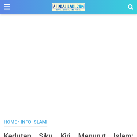
-->
HOME
›
INFO ISLAMI
Kedutan Siku Kiri Menurut Islam: