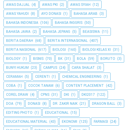
AWAS DAJJAL
(4)
AWAS PKI
(2)
AWAS SYIAH
(12)
AWAS YAHUDI
(8)
AYO DONASI
(1)
BAHASA ARAB
(3)
BAHASA INDONESIA
(106)
BAHASA INGGRIS
(50)
BAHASA JAWA
(2)
BAHASA JEPANG
(5)
BEASISWA
(11)
BERITA DAERAH
(68)
BERITA INTERNASIONAL
(407)
BERITA NASIONAL
(617)
BIOLOGI
(160)
BIOLOGI KELAS XI
(31)
BIOLOGY
(1)
BISNIS
(70)
BK
(31)
BOLA
(59)
BORUTO
(3)
BUNYI HUKUM
(23)
CAMPUS
(24)
CARA SHALAT
(3)
CERAMAH
(5)
CERENTI
(1)
CHEMICAL ENGINEERING
(1)
COBA
(1)
COCOK TANAM
(6)
CONTENT PLACEMENT
(42)
COREL DRAW
(4)
CPNS
(31)
DKI
(1)
DKI2017
(122)
DOA
(79)
DONASI
(8)
DR. ZAKIR NAIK
(21)
DRAGON BALL
(3)
EDITING PHOTO
(1)
EDUCATIONAL
(15)
EDUCATIONAL MATERIAL
(43)
EKONOMI
(125)
FARMASI
(24)