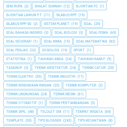
SENI RUPA
(2)
SHALAT SUNNAH
(12)
SIJONTIAK FC
(1)
SIJONTIAK LAWUIK P.T
(11)
SILABUS RPP
(19)
SILABUS RPP SD
(2)
SISTEM PLANET
(19)
SOAL
(20)
SOAL BAHASA INGGRIS
(3)
SOAL BIOLOGI
(3)
SOAL FISIKA
(69)
SOAL GEOGRAFI
(1)
SOAL KIMIA
(15)
SOAL MATEMATIKA
(82)
SOAL PENJAS
(32)
SOSIOLOGI
(19)
SPORT
(1)
STATISTIKA
(1)
TAHUKAH ANDA
(24)
TAHUKAH KAMU?
(9)
TASAWUF
(3)
TEKNIK ARSITEKTUR
(24)
TEKNIK CATUR
(20)
TEKNIK ELEKTRO
(55)
TEKNIK INDUSTRI
(17)
TEKNIK KENDARAAN RINGAN
(35)
TEKNIK KOMPUTER
(2)
TEKNIK LINGKUNGAN
(24)
TEKNIK MESIN
(61)
TEKNIK OTOMOTIF
(1)
TEKNIK PERTAMBANGAN
(5)
TEKNIK SIPIL
(48)
TELOLET OM
(11)
TEMPAT WISATA
(84)
TEMPLATE
(30)
TIPS BLOGGER
(243)
TIPS KECANTIKAN
(8)