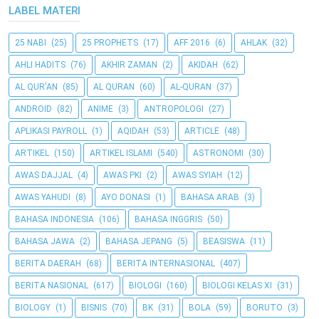
LABEL MATERI
25 NABI
(25)
25 PROPHETS
(17)
AFF 2016
(6)
AHLAK
(32)
AHLI HADITS
(76)
AKHIR ZAMAN
(2)
AKIDAH
(62)
AL QUR'AN
(85)
AL QURAN
(60)
AL-QURAN
(37)
ANDROID
(82)
ANIME
(3)
ANTROPOLOGI
(27)
APLIKASI PAYROLL
(1)
AQIDAH
(53)
ARTICLE
(48)
ARTIKEL
(150)
ARTIKEL ISLAMI
(540)
ASTRONOMI
(30)
AWAS DAJJAL
(4)
AWAS PKI
(2)
AWAS SYIAH
(12)
AWAS YAHUDI
(8)
AYO DONASI
(1)
BAHASA ARAB
(3)
BAHASA INDONESIA
(106)
BAHASA INGGRIS
(50)
BAHASA JAWA
(2)
BAHASA JEPANG
(5)
BEASISWA
(11)
BERITA DAERAH
(68)
BERITA INTERNASIONAL
(407)
BERITA NASIONAL
(617)
BIOLOGI
(160)
BIOLOGI KELAS XI
(31)
BIOLOGY
(1)
BISNIS
(70)
BK
(31)
BOLA
(59)
BORUTO
(3)