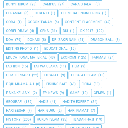
BUNYI HUKUM
(23)
CAMPUS
(24)
CARA SHALAT
(3)
CERAMAH
(5)
CERENTI
(1)
CHEMICAL ENGINEERING
(1)
COBA
(1)
COCOK TANAM
(6)
CONTENT PLACEMENT
(42)
COREL DRAW
(4)
CPNS
(31)
DKI
(1)
DKI2017
(122)
DOA
(79)
DONASI
(8)
DR. ZAKIR NAIK
(21)
DRAGON BALL
(3)
EDITING PHOTO
(1)
EDUCATIONAL
(15)
EDUCATIONAL MATERIAL
(43)
EKONOMI
(125)
FARMASI
(24)
FASHION
(15)
FATWA ULAMA
(11)
FILM
(9)
FILM TERBARU
(22)
FILSAFAT
(9)
FILSAFAT ISLAM
(13)
FIQIH MUAMALAH
(6)
FISHING BAIT
(48)
FISIKA
(83)
FISIKA KELAS XI
(2)
FPI NEWS
(9)
GAME
(10)
GEMPA
(1)
GEOGRAFI
(139)
HADIS
(41)
HADITH EXPERT
(24)
HARI BESAR
(7)
HARI GURU
(2)
HARI KIAMAT
(7)
HISTORY
(205)
HUKUM ISLAM
(35)
IBADAH HAJI
(19)