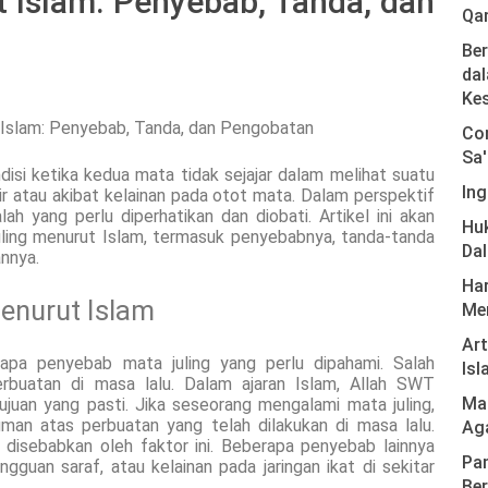
 Islam: Penyebab, Tanda, dan
Qa
Ber
dal
Ke
Com
Sa'
disi ketika kedua mata tidak sejajar dalam melihat suatu
Ing
ahir atau akibat kelainan pada otot mata. Dalam perspektif
ah yang perlu diperhatikan dan diobati. Artikel ini akan
Hu
uling menurut Islam, termasuk penyebabnya, tanda-tanda
Da
nnya.
Har
enurut Islam
Men
Ar
apa penyebab mata juling yang perlu dipahami. Salah
Isl
rbuatan di masa lalu. Dalam ajaran Islam, Allah SWT
Mas
juan yang pasti. Jika seseorang mengalami mata juling,
uman atas perbuatan yang telah dilakukan di masa lalu.
Ag
 disebabkan oleh faktor ini. Beberapa penyebab lainnya
Pan
guan saraf, atau kelainan pada jaringan ikat di sekitar
Ber