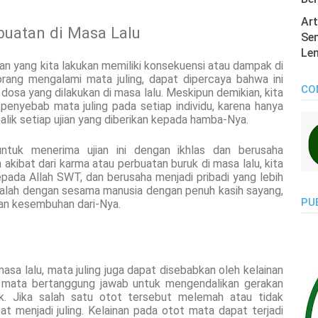
Art
uatan di Masa Lalu
Sen
Len
n yang kita lakukan memiliki konsekuensi atau dampak di
eorang mengalami mata juling, dapat dipercaya bahwa ini
CO
 dosa yang dilakukan di masa lalu. Meskipun demikian, kita
enyebab mata juling pada setiap individu, karena hanya
alik setiap ujian yang diberikan kepada hamba-Nya.
untuk menerima ujian ini dengan ikhlas dan berusaha
h akibat dari karma atau perbuatan buruk di masa lalu, kita
ada Allah SWT, dan berusaha menjadi pribadi yang lebih
malah dengan sesama manusia dengan penuh kasih sayang,
PU
an kesembuhan dari-Nya.
a
asa lalu, mata juling juga dapat disebabkan oleh kelainan
r mata bertanggung jawab untuk mengendalikan gerakan
k. Jika salah satu otot tersebut melemah atau tidak
t menjadi juling. Kelainan pada otot mata dapat terjadi