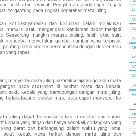
AK
g tindih atau terpisah. Penglihatan ganda dapat terjadi
at, tergantung pada tingkat keparahan mata juling.
AL
AN
an ketidaknyamanan dan kesulitan dalam melakukan
aca, menulis, atau mengendarai kendaraan dapat menjadi
A
a. Seseorang mungkin merasa pusing, lelah, atau sulit
AQ
tuk mencoba menyatukan gambar-gambar yang terpisah.
, penting untuk segera berkonsultasi dengan dokter atau
AR
an yang tepat.
AW
AW
AY
 yang menyertai mata juling. Ketidaksejajaran gerakan mata
BA
angan pada otot-otot di sekitar mata dan kepala.
ami sakit kepala yang berhubungan dengan mata juling.
BA
ng terlokalisasi di sekitar mata atau dapat menyebar ke
BA
BE
a juling dapat bervariasi dalam intensitas dan durasi.
t kepala yang ringan dan hanya sesekali, sedangkan yang
BE
a yang berat dan berlangsung dalam waktu yang lama.
BE
a sakit kepala yang terkait dengan mata juling dan