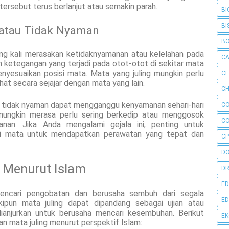
 tersebut terus berlanjut atau semakin parah.
BI
BI
 atau Tidak Nyaman
B
ing kali merasakan ketidaknyamanan atau kelelahan pada
C
eh ketegangan yang terjadi pada otot-otot di sekitar mata
nyesuaikan posisi mata. Mata yang juling mungkin perlu
C
at secara sejajar dengan mata yang lain.
CH
u tidak nyaman dapat mengganggu kenyamanan sehari-hari
C
 mungkin merasa perlu sering berkedip atau menggosok
C
nan. Jika Anda mengalami gejala ini, penting untuk
hli mata untuk mendapatkan perawatan yang tepat dan
CP
D
 Menurut Islam
DR
ED
encari pengobatan dan berusaha sembuh dari segala
ED
kipun mata juling dapat dipandang sebagai ujian atau
dianjurkan untuk berusaha mencari kesembuhan. Berikut
E
 mata juling menurut perspektif Islam: