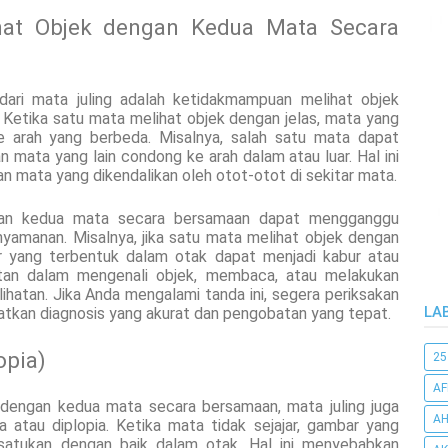
hat Objek dengan Kedua Mata Secara
ari mata juling adalah ketidakmampuan melihat objek
Ketika satu mata melihat objek dengan jelas, mata yang
ke arah yang berbeda. Misalnya, salah satu mata dapat
n mata yang lain condong ke arah dalam atau luar. Hal ini
an mata yang dikendalikan oleh otot-otot di sekitar mata.
gan kedua mata secara bersamaan dapat mengganggu
yamanan. Misalnya, jika satu mata melihat objek dengan
ar yang terbentuk dalam otak dapat menjadi kabur atau
itan dalam mengenali objek, membaca, atau melakukan
hatan. Jika Anda mengalami tanda ini, segera periksakan
LA
atkan diagnosis yang akurat dan pengobatan yang tepat.
opia)
25
AF
 dengan kedua mata secara bersamaan, mata juling juga
AH
atau diplopia. Ketika mata tidak sejajar, gambar yang
disatukan dengan baik dalam otak. Hal ini menyebabkan