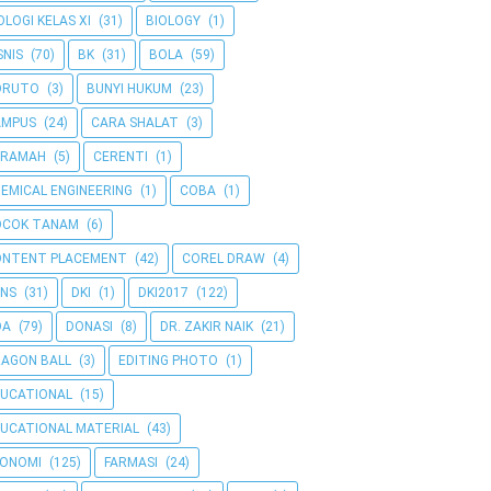
OLOGI KELAS XI
(31)
BIOLOGY
(1)
SNIS
(70)
BK
(31)
BOLA
(59)
ORUTO
(3)
BUNYI HUKUM
(23)
AMPUS
(24)
CARA SHALAT
(3)
ERAMAH
(5)
CERENTI
(1)
EMICAL ENGINEERING
(1)
COBA
(1)
OCOK TANAM
(6)
ONTENT PLACEMENT
(42)
COREL DRAW
(4)
NS
(31)
DKI
(1)
DKI2017
(122)
OA
(79)
DONASI
(8)
DR. ZAKIR NAIK
(21)
AGON BALL
(3)
EDITING PHOTO
(1)
UCATIONAL
(15)
UCATIONAL MATERIAL
(43)
KONOMI
(125)
FARMASI
(24)