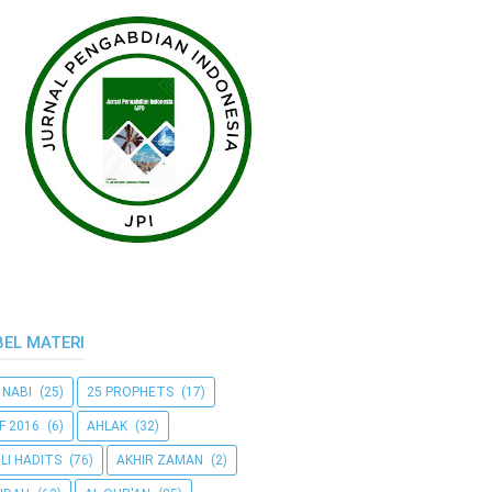
BEL MATERI
 NABI
(25)
25 PROPHETS
(17)
F 2016
(6)
AHLAK
(32)
LI HADITS
(76)
AKHIR ZAMAN
(2)