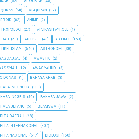
IDAH
(62)
AL QUR'AN
(85)
 QURAN
(60)
AL-QURAN
(37)
DROID
(82)
ANIME
(3)
NTROPOLOGI
(27)
APLIKASI PAYROLL
(1)
IDAH
(53)
ARTICLE
(48)
ARTIKEL
(150)
TIKEL ISLAMI
(540)
ASTRONOMI
(30)
AS DAJJAL
(4)
AWAS PKI
(2)
AS SYIAH
(12)
AWAS YAHUDI
(8)
O DONASI
(1)
BAHASA ARAB
(3)
HASA INDONESIA
(106)
HASA INGGRIS
(50)
BAHASA JAWA
(2)
HASA JEPANG
(5)
BEASISWA
(11)
RITA DAERAH
(68)
RITA INTERNASIONAL
(407)
RITA NASIONAL
(617)
BIOLOGI
(160)