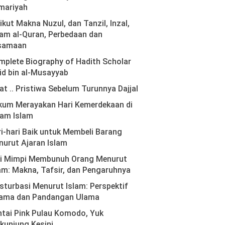
mariyah
ikut Makna Nuzul, dan Tanzil, Inzal,
am al-Quran, Perbedaan dan
samaan
plete Biography of Hadith Scholar
id bin al-Musayyab
at .. Pristiwa Sebelum Turunnya Dajjal
kum Merayakan Hari Kemerdekaan di
lam Islam
i-hari Baik untuk Membeli Barang
urut Ajaran Islam
ti Mimpi Membunuh Orang Menurut
am: Makna, Tafsir, dan Pengaruhnya
turbasi Menurut Islam: Perspektif
ama dan Pandangan Ulama
tai Pink Pulau Komodo, Yuk
kunjung Kesini