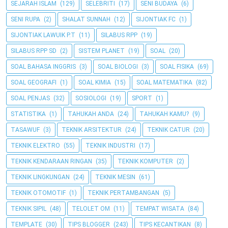
SEJARAH ISLAM
(129)
SELEBRITI
(17)
SENI BUDAYA
(6)
SENI RUPA
(2)
SHALAT SUNNAH
(12)
SIJONTIAK FC
(1)
SIJONTIAK LAWUIK P.T
(11)
SILABUS RPP
(19)
SILABUS RPP SD
(2)
SISTEM PLANET
(19)
SOAL
(20)
SOAL BAHASA INGGRIS
(3)
SOAL BIOLOGI
(3)
SOAL FISIKA
(69)
SOAL GEOGRAFI
(1)
SOAL KIMIA
(15)
SOAL MATEMATIKA
(82)
SOAL PENJAS
(32)
SOSIOLOGI
(19)
SPORT
(1)
STATISTIKA
(1)
TAHUKAH ANDA
(24)
TAHUKAH KAMU?
(9)
TASAWUF
(3)
TEKNIK ARSITEKTUR
(24)
TEKNIK CATUR
(20)
TEKNIK ELEKTRO
(55)
TEKNIK INDUSTRI
(17)
TEKNIK KENDARAAN RINGAN
(35)
TEKNIK KOMPUTER
(2)
TEKNIK LINGKUNGAN
(24)
TEKNIK MESIN
(61)
TEKNIK OTOMOTIF
(1)
TEKNIK PERTAMBANGAN
(5)
TEKNIK SIPIL
(48)
TELOLET OM
(11)
TEMPAT WISATA
(84)
TEMPLATE
(30)
TIPS BLOGGER
(243)
TIPS KECANTIKAN
(8)