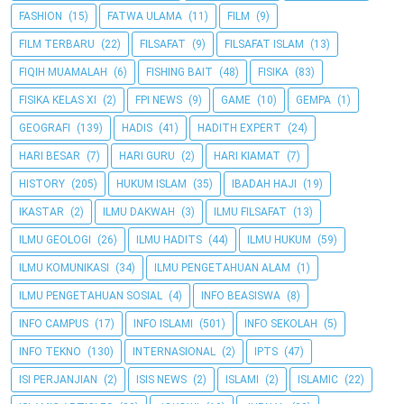
FASHION
(15)
FATWA ULAMA
(11)
FILM
(9)
FILM TERBARU
(22)
FILSAFAT
(9)
FILSAFAT ISLAM
(13)
FIQIH MUAMALAH
(6)
FISHING BAIT
(48)
FISIKA
(83)
FISIKA KELAS XI
(2)
FPI NEWS
(9)
GAME
(10)
GEMPA
(1)
GEOGRAFI
(139)
HADIS
(41)
HADITH EXPERT
(24)
HARI BESAR
(7)
HARI GURU
(2)
HARI KIAMAT
(7)
HISTORY
(205)
HUKUM ISLAM
(35)
IBADAH HAJI
(19)
IKASTAR
(2)
ILMU DAKWAH
(3)
ILMU FILSAFAT
(13)
ILMU GEOLOGI
(26)
ILMU HADITS
(44)
ILMU HUKUM
(59)
ILMU KOMUNIKASI
(34)
ILMU PENGETAHUAN ALAM
(1)
ILMU PENGETAHUAN SOSIAL
(4)
INFO BEASISWA
(8)
INFO CAMPUS
(17)
INFO ISLAMI
(501)
INFO SEKOLAH
(5)
INFO TEKNO
(130)
INTERNASIONAL
(2)
IPTS
(47)
ISI PERJANJIAN
(2)
ISIS NEWS
(2)
ISLAMI
(2)
ISLAMIC
(22)