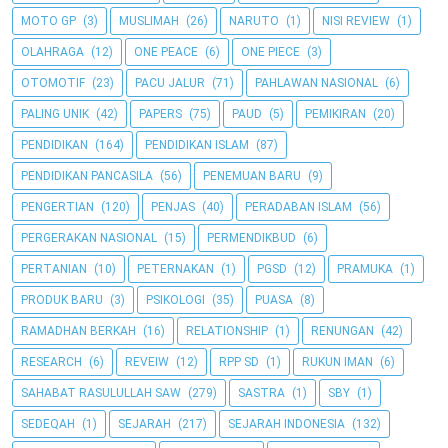
MOTO GP
(3)
MUSLIMAH
(26)
NARUTO
(1)
NISI REVIEW
(1)
OLAHRAGA
(12)
ONE PEACE
(6)
ONE PIECE
(3)
OTOMOTIF
(23)
PACU JALUR
(71)
PAHLAWAN NASIONAL
(6)
PALING UNIK
(42)
PAPERS
(75)
PAUD
(5)
PEMIKIRAN
(20)
PENDIDIKAN
(164)
PENDIDIKAN ISLAM
(87)
PENDIDIKAN PANCASILA
(56)
PENEMUAN BARU
(9)
PENGERTIAN
(120)
PENJAS
(40)
PERADABAN ISLAM
(56)
PERGERAKAN NASIONAL
(15)
PERMENDIKBUD
(6)
PERTANIAN
(10)
PETERNAKAN
(1)
PGSD
(12)
PRAMUKA
(1)
PRODUK BARU
(3)
PSIKOLOGI
(35)
PUASA
(8)
RAMADHAN BERKAH
(16)
RELATIONSHIP
(1)
RENUNGAN
(42)
RESEARCH
(6)
REVEIW
(12)
RPP SD
(1)
RUKUN IMAN
(6)
SAHABAT RASULULLAH SAW
(279)
SASTRA
(1)
SBY
(1)
SEDEQAH
(1)
SEJARAH
(217)
SEJARAH INDONESIA
(132)