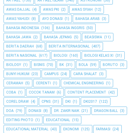
ARTIKEL
(150)
ARTIKEL ISLAMI
(540)
ASTRONOMI
(30)
AWAS DAJJAL
(4)
AWAS PKI
(2)
AWAS SYIAH
(12)
AWAS YAHUDI
(8)
AYO DONASI
(1)
BAHASA ARAB
(3)
BAHASA INDONESIA
(106)
BAHASA INGGRIS
(50)
BAHASA JAWA
(2)
BAHASA JEPANG
(5)
BEASISWA
(11)
BERITA DAERAH
(68)
BERITA INTERNASIONAL
(407)
BERITA NASIONAL
(617)
BIOLOGI
(160)
BIOLOGI KELAS XI
(31)
BIOLOGY
(1)
BISNIS
(70)
BK
(31)
BOLA
(59)
BORUTO
(3)
BUNYI HUKUM
(23)
CAMPUS
(24)
CARA SHALAT
(3)
CERAMAH
(5)
CERENTI
(1)
CHEMICAL ENGINEERING
(1)
COBA
(1)
COCOK TANAM
(6)
CONTENT PLACEMENT
(42)
COREL DRAW
(4)
CPNS
(31)
DKI
(1)
DKI2017
(122)
DOA
(79)
DONASI
(8)
DR. ZAKIR NAIK
(21)
DRAGON BALL
(3)
EDITING PHOTO
(1)
EDUCATIONAL
(15)
EDUCATIONAL MATERIAL
(43)
EKONOMI
(125)
FARMASI
(24)