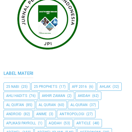
LABEL MATERI
25 NABI
(25)
25 PROPHETS
(17)
AFF 2016
(6)
AHLAK
(32)
AHLI HADITS
(76)
AKHIR ZAMAN
(2)
AKIDAH
(62)
AL QUR'AN
(85)
AL QURAN
(60)
AL-QURAN
(37)
ANDROID
(82)
ANIME
(3)
ANTROPOLOGI
(27)
APLIKASI PAYROLL
(1)
AQIDAH
(53)
ARTICLE
(48)