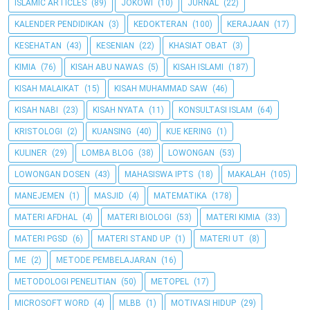
ISLAMIC ARTICLES
(89)
JOKOWI
(10)
JURNAL
(22)
KALENDER PENDIDIKAN
(3)
KEDOKTERAN
(100)
KERAJAAN
(17)
KESEHATAN
(43)
KESENIAN
(22)
KHASIAT OBAT
(3)
KIMIA
(76)
KISAH ABU NAWAS
(5)
KISAH ISLAMI
(187)
KISAH MALAIKAT
(15)
KISAH MUHAMMAD SAW
(46)
KISAH NABI
(23)
KISAH NYATA
(11)
KONSULTASI ISLAM
(64)
KRISTOLOGI
(2)
KUANSING
(40)
KUE KERING
(1)
KULINER
(29)
LOMBA BLOG
(38)
LOWONGAN
(53)
LOWONGAN DOSEN
(43)
MAHASISWA IPTS
(18)
MAKALAH
(105)
MANEJEMEN
(1)
MASJID
(4)
MATEMATIKA
(178)
MATERI AFDHAL
(4)
MATERI BIOLOGI
(53)
MATERI KIMIA
(33)
MATERI PGSD
(6)
MATERI STAND UP
(1)
MATERI UT
(8)
ME
(2)
METODE PEMBELAJARAN
(16)
METODOLOGI PENELITIAN
(50)
METOPEL
(17)
MICROSOFT WORD
(4)
MLBB
(1)
MOTIVASI HIDUP
(29)