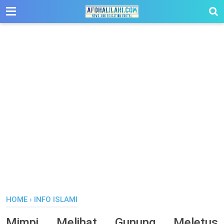
-->
HOME
›
INFO ISLAMI
Mimpi Melihat Gunung Meletus