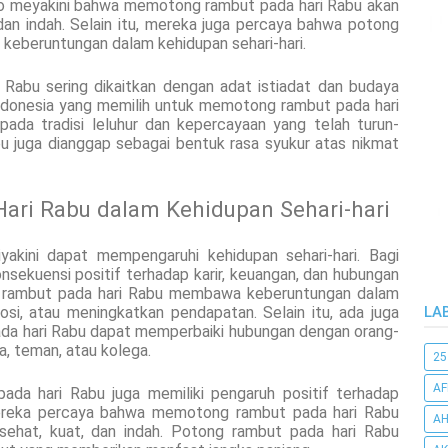
o meyakini bahwa memotong rambut pada hari Rabu akan
n indah. Selain itu, mereka juga percaya bahwa potong
keberuntungan dalam kehidupan sehari-hari.
 Rabu sering dikaitkan dengan adat istiadat dan budaya
ndonesia yang memilih untuk memotong rambut pada hari
ada tradisi leluhur dan kepercayaan yang telah turun-
u juga dianggap sebagai bentuk rasa syukur atas nikmat
ari Rabu dalam Kehidupan Sehari-hari
kini dapat mempengaruhi kehidupan sehari-hari. Bagi
onsekuensi positif terhadap karir, keuangan, dan hubungan
g rambut pada hari Rabu membawa keberuntungan dalam
LA
si, atau meningkatkan pendapatan. Selain itu, ada juga
da hari Rabu dapat memperbaiki hubungan dengan orang-
a, teman, atau kolega.
25
AF
ada hari Rabu juga memiliki pengaruh positif terhadap
ereka percaya bahwa memotong rambut pada hari Rabu
AH
ehat, kuat, dan indah. Potong rambut pada hari Rabu