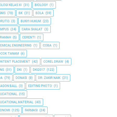
OLOGI KELAS XI
(31)
BIOLOGY
(1)
SNIS
(70)
BK
(31)
BOLA
(59)
ORUTO
(3)
BUNYI HUKUM
(23)
AMPUS
(24)
CARA SHALAT
(3)
ERAMAH
(5)
CERENTI
(1)
EMICAL ENGINEERING
(1)
COBA
(1)
OCOK TANAM
(6)
ONTENT PLACEMENT
(42)
COREL DRAW
(4)
NS
(31)
DKI
(1)
DKI2017
(122)
OA
(79)
DONASI
(8)
DR. ZAKIR NAIK
(21)
AGON BALL
(3)
EDITING PHOTO
(1)
UCATIONAL
(15)
UCATIONAL MATERIAL
(43)
KONOMI
(125)
FARMASI
(24)