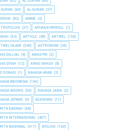
IDAH
(62)
AL QUR'AN
(85)
 QURAN
(60)
AL-QURAN
(37)
DROID
(82)
ANIME
(3)
NTROPOLOGI
(27)
APLIKASI PAYROLL
(1)
IDAH
(53)
ARTICLE
(48)
ARTIKEL
(150)
TIKEL ISLAMI
(540)
ASTRONOMI
(30)
AS DAJJAL
(4)
AWAS PKI
(2)
AS SYIAH
(12)
AWAS YAHUDI
(8)
O DONASI
(1)
BAHASA ARAB
(3)
HASA INDONESIA
(106)
HASA INGGRIS
(50)
BAHASA JAWA
(2)
HASA JEPANG
(5)
BEASISWA
(11)
RITA DAERAH
(68)
RITA INTERNASIONAL
(407)
RITA NASIONAL
(617)
BIOLOGI
(160)