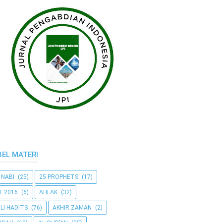
BEL MATERI
 NABI
(25)
25 PROPHETS
(17)
F 2016
(6)
AHLAK
(32)
LI HADITS
(76)
AKHIR ZAMAN
(2)