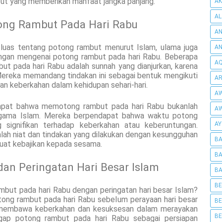
but yang memberikan manfaat jangka panjang.
AK
AL
tong Rambut Pada Hari Rabu
AN
h luas tentang potong rambut menurut Islam, ulama juga
A
angan mengenai potong rambut pada hari Rabu. Beberapa
AQ
t pada hari Rabu adalah sunnah yang dianjurkan, karena
Mereka memandang tindakan ini sebagai bentuk mengikuti
AR
n keberkahan dalam kehidupan sehari-hari.
AW
apat bahwa memotong rambut pada hari Rabu bukanlah
AW
 agama Islam. Mereka berpendapat bahwa waktu potong
AY
 signifikan terhadap keberkahan atau keberuntungan.
lah niat dan tindakan yang dilakukan dengan kesungguhan
BA
buat kebajikan kepada sesama.
BA
an Peringatan Hari Besar Islam
BA
BE
but pada hari Rabu dengan peringatan hari besar Islam?
ng rambut pada hari Rabu sebelum perayaan hari besar
BE
kan membawa keberkahan dan kesuksesan dalam merayakan
BE
gap potong rambut pada hari Rabu sebagai persiapan