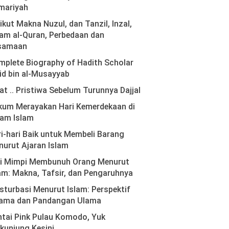
mariyah
ikut Makna Nuzul, dan Tanzil, Inzal,
am al-Quran, Perbedaan dan
samaan
plete Biography of Hadith Scholar
id bin al-Musayyab
at .. Pristiwa Sebelum Turunnya Dajjal
kum Merayakan Hari Kemerdekaan di
lam Islam
i-hari Baik untuk Membeli Barang
urut Ajaran Islam
ti Mimpi Membunuh Orang Menurut
am: Makna, Tafsir, dan Pengaruhnya
turbasi Menurut Islam: Perspektif
ama dan Pandangan Ulama
tai Pink Pulau Komodo, Yuk
kunjung Kesini