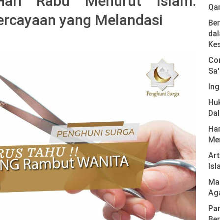
ari Rabu Menurut Islam:
Qa
rcayaan yang Melandasi
Ber
dal
Ke
Com
Sa'
Ing
Hu
Da
Har
Men
Ar
Isl
Mas
Ag
Pan
Ber