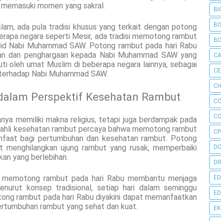
um memasuki momen yang sakral.
BI
BI
slam, ada pula tradisi khusus yang terkait dengan potong
berapa negara seperti Mesir, ada tradisi memotong rambut
B
lid Nabi Muhammad SAW. Potong rambut pada hari Rabu
tan dan penghargaan kepada Nabi Muhammad SAW yang
C
diikuti oleh umat Muslim di beberapa negara lainnya, sebagai
C
a terhadap Nabi Muhammad SAW.
CH
dalam Perspektif Kesehatan Rambut
C
C
nya memiliki makna religius, tetapi juga berdampak pada
pa ahli kesehatan rambut percaya bahwa memotong rambut
CP
nfaat bagi pertumbuhan dan kesehatan rambut. Potong
t menghilangkan ujung rambut yang rusak, memperbaiki
D
an yang berlebihan.
DR
wa memotong rambut pada hari Rabu membantu menjaga
ED
nurut konsep tradisional, setiap hari dalam seminggu
ED
tong rambut pada hari Rabu diyakini dapat memanfaatkan
ertumbuhan rambut yang sehat dan kuat.
E