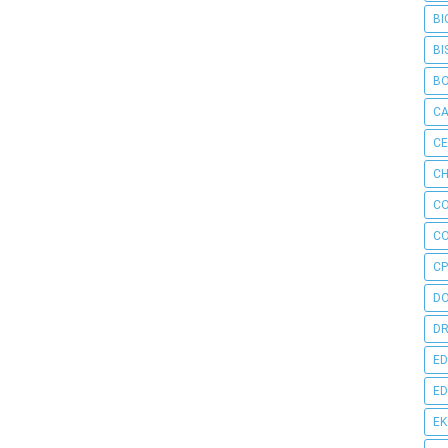
BI
BI
B
C
C
CH
C
C
CP
D
DR
ED
ED
E