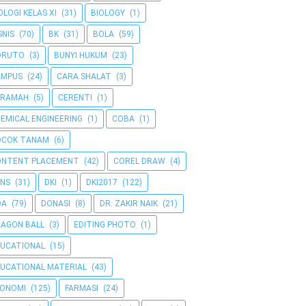
OLOGI KELAS XI
(31)
BIOLOGY
(1)
SNIS
(70)
BK
(31)
BOLA
(59)
ORUTO
(3)
BUNYI HUKUM
(23)
AMPUS
(24)
CARA SHALAT
(3)
ERAMAH
(5)
CERENTI
(1)
EMICAL ENGINEERING
(1)
COBA
(1)
OCOK TANAM
(6)
ONTENT PLACEMENT
(42)
COREL DRAW
(4)
NS
(31)
DKI
(1)
DKI2017
(122)
OA
(79)
DONASI
(8)
DR. ZAKIR NAIK
(21)
AGON BALL
(3)
EDITING PHOTO
(1)
UCATIONAL
(15)
UCATIONAL MATERIAL
(43)
KONOMI
(125)
FARMASI
(24)