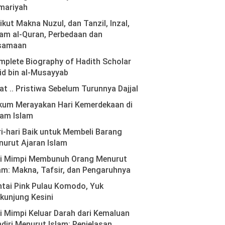
mariyah
ikut Makna Nuzul, dan Tanzil, Inzal,
am al-Quran, Perbedaan dan
samaan
plete Biography of Hadith Scholar
id bin al-Musayyab
at .. Pristiwa Sebelum Turunnya Dajjal
kum Merayakan Hari Kemerdekaan di
lam Islam
i-hari Baik untuk Membeli Barang
urut Ajaran Islam
ti Mimpi Membunuh Orang Menurut
am: Makna, Tafsir, dan Pengaruhnya
tai Pink Pulau Komodo, Yuk
kunjung Kesini
i Mimpi Keluar Darah dari Kemaluan
diri Menurut Islam: Penjelasan