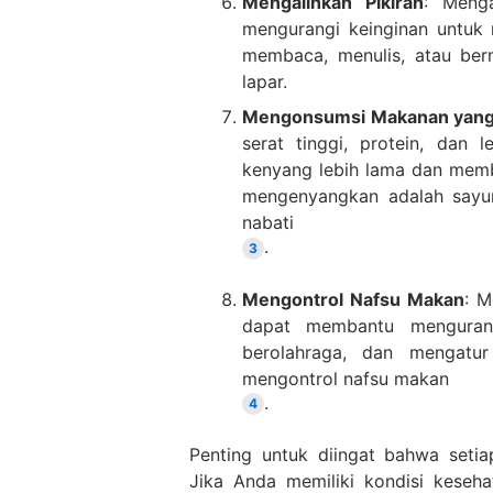
Mengalihkan Pikiran
: Menga
mengurangi keinginan untuk 
membaca, menulis, atau ber
lapar.
Mengonsumsi Makanan yan
serat tinggi, protein, dan
kenyang lebih lama dan mem
mengenyangkan adalah sayuran
nabati
.
3
Mengontrol Nafsu Makan
: M
dapat membantu mengurangi
berolahraga, dan mengat
mengontrol nafsu makan
.
4
Penting untuk diingat bahwa setia
Jika Anda memiliki kondisi kesehat