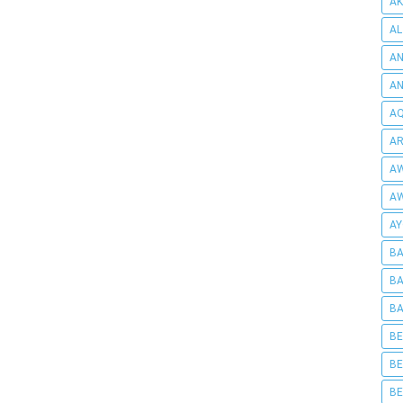
AK
AL
AN
A
AQ
AR
AW
AW
AY
BA
BA
BA
BE
BE
BE