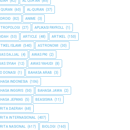
IDAH
(62)
AL QUR'AN
(85)
 QURAN
(60)
AL-QURAN
(37)
DROID
(82)
ANIME
(3)
NTROPOLOGI
(27)
APLIKASI PAYROLL
(1)
IDAH
(53)
ARTICLE
(48)
ARTIKEL
(150)
TIKEL ISLAMI
(540)
ASTRONOMI
(30)
AS DAJJAL
(4)
AWAS PKI
(2)
AS SYIAH
(12)
AWAS YAHUDI
(8)
O DONASI
(1)
BAHASA ARAB
(3)
HASA INDONESIA
(106)
HASA INGGRIS
(50)
BAHASA JAWA
(2)
HASA JEPANG
(5)
BEASISWA
(11)
RITA DAERAH
(68)
RITA INTERNASIONAL
(407)
RITA NASIONAL
(617)
BIOLOGI
(160)