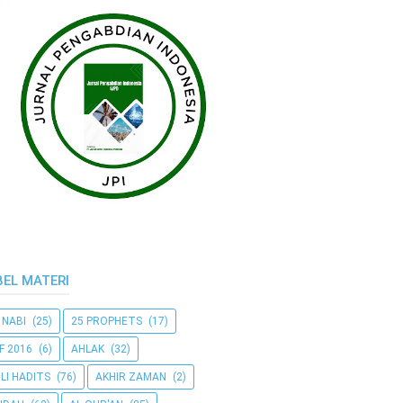
BEL MATERI
 NABI
(25)
25 PROPHETS
(17)
F 2016
(6)
AHLAK
(32)
LI HADITS
(76)
AKHIR ZAMAN
(2)