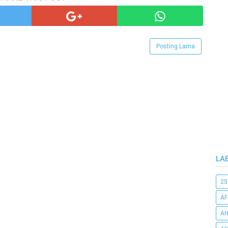
Posting Lama
LA
25
AF
AH