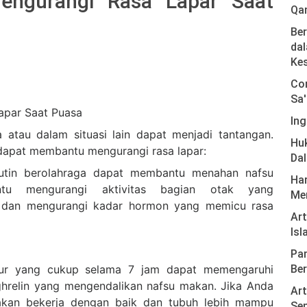
engurangi Rasa Lapar Saat
Qa
Ber
dal
Ke
Com
Sa'
apar Saat Puasa
Ing
 atau dalam situasi lain dapat menjadi tantangan.
Hu
 dapat membantu mengurangi rasa lapar:
Da
utin berolahraga dapat membantu menahan nafsu
Har
tu mengurangi aktivitas bagian otak yang
Men
 dan mengurangi kadar hormon yang memicu rasa
Ar
Isl
Pan
Ber
dur yang cukup selama 7 jam dapat memengaruhi
ghrelin yang mengendalikan nafsu makan. Jika Anda
Art
akan bekerja dengan baik dan tubuh lebih mampu
Sen