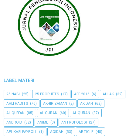
LABEL MATERI
25 NABI
(25)
25 PROPHETS
(17)
AFF 2016
(6)
AHLAK
(32)
AHLI HADITS
(76)
AKHIR ZAMAN
(2)
AKIDAH
(62)
AL QUR'AN
(85)
AL QURAN
(60)
AL-QURAN
(37)
ANDROID
(82)
ANIME
(3)
ANTROPOLOGI
(27)
APLIKASI PAYROLL
(1)
AQIDAH
(53)
ARTICLE
(48)