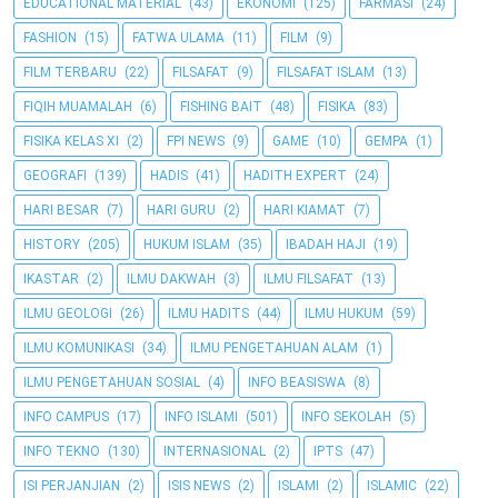
EDUCATIONAL MATERIAL
(43)
EKONOMI
(125)
FARMASI
(24)
FASHION
(15)
FATWA ULAMA
(11)
FILM
(9)
FILM TERBARU
(22)
FILSAFAT
(9)
FILSAFAT ISLAM
(13)
FIQIH MUAMALAH
(6)
FISHING BAIT
(48)
FISIKA
(83)
FISIKA KELAS XI
(2)
FPI NEWS
(9)
GAME
(10)
GEMPA
(1)
GEOGRAFI
(139)
HADIS
(41)
HADITH EXPERT
(24)
HARI BESAR
(7)
HARI GURU
(2)
HARI KIAMAT
(7)
HISTORY
(205)
HUKUM ISLAM
(35)
IBADAH HAJI
(19)
IKASTAR
(2)
ILMU DAKWAH
(3)
ILMU FILSAFAT
(13)
ILMU GEOLOGI
(26)
ILMU HADITS
(44)
ILMU HUKUM
(59)
ILMU KOMUNIKASI
(34)
ILMU PENGETAHUAN ALAM
(1)
ILMU PENGETAHUAN SOSIAL
(4)
INFO BEASISWA
(8)
INFO CAMPUS
(17)
INFO ISLAMI
(501)
INFO SEKOLAH
(5)
INFO TEKNO
(130)
INTERNASIONAL
(2)
IPTS
(47)
ISI PERJANJIAN
(2)
ISIS NEWS
(2)
ISLAMI
(2)
ISLAMIC
(22)