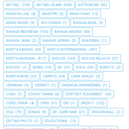
ARTIKEL
(150)
ARTIKEL ISLAMI
(540)
ASTRONOMI
(30)
AWAS DAJJAL
(4)
AWAS PKI
(2)
AWAS SYIAH
(12)
AWAS YAHUDI
(8)
AYO DONASI
(1)
BAHASA ARAB
(3)
BAHASA INDONESIA
(106)
BAHASA INGGRIS
(50)
BAHASA JAWA
(2)
BAHASA JEPANG
(5)
BEASISWA
(11)
BERITA DAERAH
(68)
BERITA INTERNASIONAL
(407)
BERITA NASIONAL
(617)
BIOLOGI
(160)
BIOLOGI KELAS XI
(31)
BIOLOGY
(1)
BISNIS
(70)
BK
(31)
BOLA
(59)
BORUTO
(3)
BUNYI HUKUM
(23)
CAMPUS
(24)
CARA SHALAT
(3)
CERAMAH
(5)
CERENTI
(1)
CHEMICAL ENGINEERING
(1)
COBA
(1)
COCOK TANAM
(6)
CONTENT PLACEMENT
(42)
COREL DRAW
(4)
CPNS
(31)
DKI
(1)
DKI2017
(122)
DOA
(79)
DONASI
(8)
DR. ZAKIR NAIK
(21)
DRAGON BALL
(3)
EDITING PHOTO
(1)
EDUCATIONAL
(15)