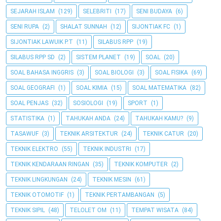
SEJARAH ISLAM
(129)
SELEBRITI
(17)
SENI BUDAYA
(6)
SENI RUPA
(2)
SHALAT SUNNAH
(12)
SIJONTIAK FC
(1)
SIJONTIAK LAWUIK P.T
(11)
SILABUS RPP
(19)
SILABUS RPP SD
(2)
SISTEM PLANET
(19)
SOAL
(20)
SOAL BAHASA INGGRIS
(3)
SOAL BIOLOGI
(3)
SOAL FISIKA
(69)
SOAL GEOGRAFI
(1)
SOAL KIMIA
(15)
SOAL MATEMATIKA
(82)
SOAL PENJAS
(32)
SOSIOLOGI
(19)
SPORT
(1)
STATISTIKA
(1)
TAHUKAH ANDA
(24)
TAHUKAH KAMU?
(9)
TASAWUF
(3)
TEKNIK ARSITEKTUR
(24)
TEKNIK CATUR
(20)
TEKNIK ELEKTRO
(55)
TEKNIK INDUSTRI
(17)
TEKNIK KENDARAAN RINGAN
(35)
TEKNIK KOMPUTER
(2)
TEKNIK LINGKUNGAN
(24)
TEKNIK MESIN
(61)
TEKNIK OTOMOTIF
(1)
TEKNIK PERTAMBANGAN
(5)
TEKNIK SIPIL
(48)
TELOLET OM
(11)
TEMPAT WISATA
(84)