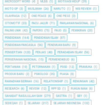
MICROSOFT WORD
(4)
MLBB
(1)
MOTIVASI HIDUP
(29)
MOTO GP
(3)
MUSLIMAH
(26)
NARUTO
(1)
NISI REVIEW
(1)
OLAHRAGA
(12)
ONE PEACE
(6)
ONE PIECE
(3)
OTOMOTIF
(23)
PACU JALUR
(71)
PAHLAWAN NASIONAL
(6)
PALING UNIK
(42)
PAPERS
(75)
PAUD
(5)
PEMIKIRAN
(20)
PENDIDIKAN
(164)
PENDIDIKAN ISLAM
(87)
PENDIDIKAN PANCASILA
(56)
PENEMUAN BARU
(9)
PENGERTIAN
(120)
PENJAS
(40)
PERADABAN ISLAM
(56)
PERGERAKAN NASIONAL
(15)
PERMENDIKBUD
(6)
PERTANIAN
(10)
PETERNAKAN
(1)
PGSD
(12)
PRAMUKA
(1)
PRODUK BARU
(3)
PSIKOLOGI
(35)
PUASA
(8)
RAMADHAN BERKAH
(16)
RELATIONSHIP
(1)
RENUNGAN
(42)
RESEARCH
(6)
REVEIW
(12)
RPP SD
(1)
RUKUN IMAN
(6)
SAHABAT RASULULLAH SAW
(279)
SASTRA
(1)
SBY
(1)
SEDEQAH
(1)
SEJARAH
(217)
SEJARAH INDONESIA
(132)