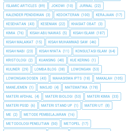
ISLAMIC ARTICLES
(89)
JOKOWI
(10)
JURNAL
(22)
KALENDER PENDIDIKAN
(3)
KEDOKTERAN
(100)
KERAJAAN
(17)
KESEHATAN
(43)
KESENIAN
(22)
KHASIAT OBAT
(3)
KIMIA
(76)
KISAH ABU NAWAS
(5)
KISAH ISLAMI
(187)
KISAH MALAIKAT
(15)
KISAH MUHAMMAD SAW
(46)
KISAH NABI
(23)
KISAH NYATA
(11)
KONSULTASI ISLAM
(64)
KRISTOLOGI
(2)
KUANSING
(40)
KUE KERING
(1)
KULINER
(29)
LOMBA BLOG
(38)
LOWONGAN
(53)
LOWONGAN DOSEN
(43)
MAHASISWA IPTS
(18)
MAKALAH
(105)
MANEJEMEN
(1)
MASJID
(4)
MATEMATIKA
(178)
MATERI AFDHAL
(4)
MATERI BIOLOGI
(53)
MATERI KIMIA
(33)
MATERI PGSD
(6)
MATERI STAND UP
(1)
MATERI UT
(8)
ME
(2)
METODE PEMBELAJARAN
(16)
METODOLOGI PENELITIAN
(50)
METOPEL
(17)