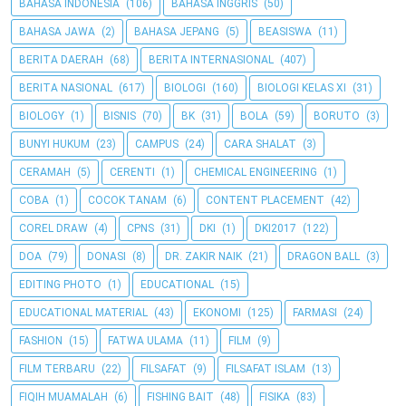
BAHASA INDONESIA
(106)
BAHASA INGGRIS
(50)
BAHASA JAWA
(2)
BAHASA JEPANG
(5)
BEASISWA
(11)
BERITA DAERAH
(68)
BERITA INTERNASIONAL
(407)
BERITA NASIONAL
(617)
BIOLOGI
(160)
BIOLOGI KELAS XI
(31)
BIOLOGY
(1)
BISNIS
(70)
BK
(31)
BOLA
(59)
BORUTO
(3)
BUNYI HUKUM
(23)
CAMPUS
(24)
CARA SHALAT
(3)
CERAMAH
(5)
CERENTI
(1)
CHEMICAL ENGINEERING
(1)
COBA
(1)
COCOK TANAM
(6)
CONTENT PLACEMENT
(42)
COREL DRAW
(4)
CPNS
(31)
DKI
(1)
DKI2017
(122)
DOA
(79)
DONASI
(8)
DR. ZAKIR NAIK
(21)
DRAGON BALL
(3)
EDITING PHOTO
(1)
EDUCATIONAL
(15)
EDUCATIONAL MATERIAL
(43)
EKONOMI
(125)
FARMASI
(24)
FASHION
(15)
FATWA ULAMA
(11)
FILM
(9)
FILM TERBARU
(22)
FILSAFAT
(9)
FILSAFAT ISLAM
(13)
FIQIH MUAMALAH
(6)
FISHING BAIT
(48)
FISIKA
(83)