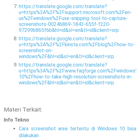
https://translate.google.com/translate?
u=https%3A%2F%2Fsupport.microsoft.com%2Fen-
us%2Fwindows%2Fuse-snipping-tool-to-capture-
screenshots-00246869-1843-655f-f220-
97299b865f6b&hl=id&sl=en&tl=id&client=srp
https://translate.google.com/translate?
u=https%3A%2F%2Fkinsta.com%2Fblog%2Fhow-to-
screenshot-on-
windows%2F&hl=id&sl=en&tl=id&client=srp
https://translate.google.com/translate?
u=https%3A%2F%2Fwww.faqforge.com%2Fwindows%
10%2Fhow-to-take-high-resolution-screenshots-in-
windows%2F&hl=id&sl=en&tl=id&client=srp
Materi Terkait:
Info Tekno
Cara screenshot area tertentu di Windows 10 bisa
dilakukan