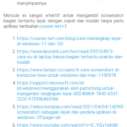
menyimpannya.
Metode ini sangat efektif untuk mengambil screenshot
bagian tertentu layar dengan cepat dan mudah tanpa perlu
aplikasi tambahan.
course-net
+3
https://course-net.com/blog/cara-menangkap-layar-
di-windows-11-dan-10/
https://www.liputan6.com/hot/read/5591049/5-
cara-ss-di-laptop-hanya-bagian-tertentu-praktis-dan-
mudah
https://www.tempo.co/sains/6-cara-screenshot-di-
komputer-bisa-untuk-windows-dan-mac-1190978
https://support.microsoft.com/id-
id/windows/menggunakan-alat-pemotong-untuk-
mengambil-tangkapan-layar-00246869-1843-655f-
f220-97299b865f6b
https://tekno.kompas.com/read/2021/04/04/1429008
screenshot-sebagian-layar-dan-jendela-aplikasi-di-
windows-10?page=all
https://www.youtube.com/watch?v=O_YQy1lshlM