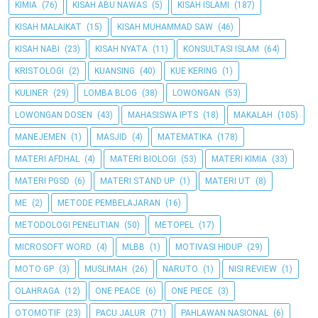
KIMIA
(76)
KISAH ABU NAWAS
(5)
KISAH ISLAMI
(187)
KISAH MALAIKAT
(15)
KISAH MUHAMMAD SAW
(46)
KISAH NABI
(23)
KISAH NYATA
(11)
KONSULTASI ISLAM
(64)
KRISTOLOGI
(2)
KUANSING
(40)
KUE KERING
(1)
KULINER
(29)
LOMBA BLOG
(38)
LOWONGAN
(53)
LOWONGAN DOSEN
(43)
MAHASISWA IPTS
(18)
MAKALAH
(105)
MANEJEMEN
(1)
MASJID
(4)
MATEMATIKA
(178)
MATERI AFDHAL
(4)
MATERI BIOLOGI
(53)
MATERI KIMIA
(33)
MATERI PGSD
(6)
MATERI STAND UP
(1)
MATERI UT
(8)
ME
(2)
METODE PEMBELAJARAN
(16)
METODOLOGI PENELITIAN
(50)
METOPEL
(17)
MICROSOFT WORD
(4)
MLBB
(1)
MOTIVASI HIDUP
(29)
MOTO GP
(3)
MUSLIMAH
(26)
NARUTO
(1)
NISI REVIEW
(1)
OLAHRAGA
(12)
ONE PEACE
(6)
ONE PIECE
(3)
OTOMOTIF
(23)
PACU JALUR
(71)
PAHLAWAN NASIONAL
(6)