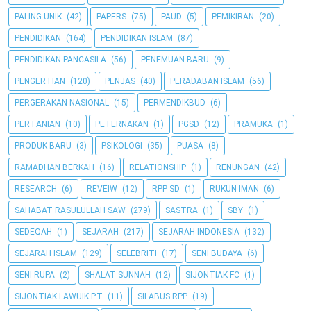
PALING UNIK
(42)
PAPERS
(75)
PAUD
(5)
PEMIKIRAN
(20)
PENDIDIKAN
(164)
PENDIDIKAN ISLAM
(87)
PENDIDIKAN PANCASILA
(56)
PENEMUAN BARU
(9)
PENGERTIAN
(120)
PENJAS
(40)
PERADABAN ISLAM
(56)
PERGERAKAN NASIONAL
(15)
PERMENDIKBUD
(6)
PERTANIAN
(10)
PETERNAKAN
(1)
PGSD
(12)
PRAMUKA
(1)
PRODUK BARU
(3)
PSIKOLOGI
(35)
PUASA
(8)
RAMADHAN BERKAH
(16)
RELATIONSHIP
(1)
RENUNGAN
(42)
RESEARCH
(6)
REVEIW
(12)
RPP SD
(1)
RUKUN IMAN
(6)
SAHABAT RASULULLAH SAW
(279)
SASTRA
(1)
SBY
(1)
SEDEQAH
(1)
SEJARAH
(217)
SEJARAH INDONESIA
(132)
SEJARAH ISLAM
(129)
SELEBRITI
(17)
SENI BUDAYA
(6)
SENI RUPA
(2)
SHALAT SUNNAH
(12)
SIJONTIAK FC
(1)
SIJONTIAK LAWUIK P.T
(11)
SILABUS RPP
(19)