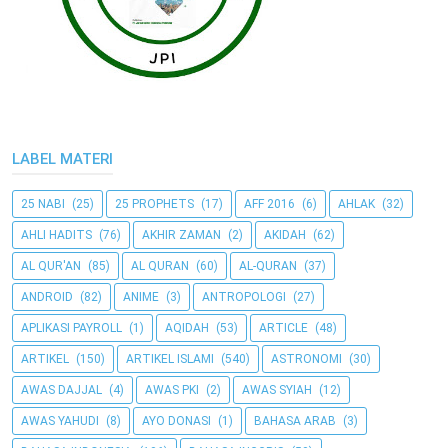
LABEL MATERI
25 NABI
(25)
25 PROPHETS
(17)
AFF 2016
(6)
AHLAK
(32)
AHLI HADITS
(76)
AKHIR ZAMAN
(2)
AKIDAH
(62)
AL QUR'AN
(85)
AL QURAN
(60)
AL-QURAN
(37)
ANDROID
(82)
ANIME
(3)
ANTROPOLOGI
(27)
APLIKASI PAYROLL
(1)
AQIDAH
(53)
ARTICLE
(48)
ARTIKEL
(150)
ARTIKEL ISLAMI
(540)
ASTRONOMI
(30)
AWAS DAJJAL
(4)
AWAS PKI
(2)
AWAS SYIAH
(12)
AWAS YAHUDI
(8)
AYO DONASI
(1)
BAHASA ARAB
(3)