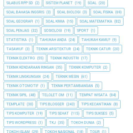
SILABUS RPP SD
(2)
SISTEM PLANET
(19)
SOAL
(20)
SOAL BAHASA INGGRIS
(3)
SOAL BIOLOGI
(3)
SOAL FISIKA
(69)
SOAL GEOGRAFI
(1)
SOAL KIMIA
(15)
SOAL MATEMATIKA
(82)
SOAL PENJAS
(32)
SOSIOLOGI
(19)
SPORT
(1)
STATISTIKA
(1)
TAHUKAH ANDA
(24)
TAHUKAH KAMU?
(9)
TASAWUF
(3)
TEKNIK ARSITEKTUR
(24)
TEKNIK CATUR
(20)
TEKNIK ELEKTRO
(55)
TEKNIK INDUSTRI
(17)
TEKNIK KENDARAAN RINGAN
(35)
TEKNIK KOMPUTER
(2)
TEKNIK LINGKUNGAN
(24)
TEKNIK MESIN
(61)
TEKNIK OTOMOTIF
(1)
TEKNIK PERTAMBANGAN
(5)
TEKNIK SIPIL
(48)
TELOLET OM
(11)
TEMPAT WISATA
(84)
TEMPLATE
(30)
TIPS BLOGGER
(243)
TIPS KECANTIKAN
(8)
TIPS KOMPUTER
(19)
TIPS SEHAT
(115)
TIPS SUKSES
(5)
TIPS WORDPRESS
(1)
TKJ
(35)
TOKOH DUNIA
(2)
TOKOH ISLAM
(29)
TOKOH NASIONAL
(18)
TOUR
(1)