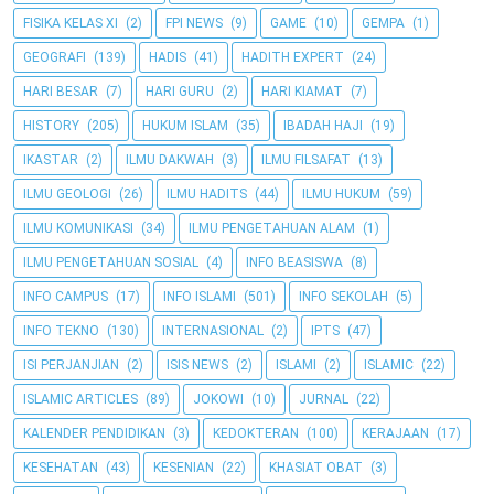
FISIKA KELAS XI
(2)
FPI NEWS
(9)
GAME
(10)
GEMPA
(1)
GEOGRAFI
(139)
HADIS
(41)
HADITH EXPERT
(24)
HARI BESAR
(7)
HARI GURU
(2)
HARI KIAMAT
(7)
HISTORY
(205)
HUKUM ISLAM
(35)
IBADAH HAJI
(19)
IKASTAR
(2)
ILMU DAKWAH
(3)
ILMU FILSAFAT
(13)
ILMU GEOLOGI
(26)
ILMU HADITS
(44)
ILMU HUKUM
(59)
ILMU KOMUNIKASI
(34)
ILMU PENGETAHUAN ALAM
(1)
ILMU PENGETAHUAN SOSIAL
(4)
INFO BEASISWA
(8)
INFO CAMPUS
(17)
INFO ISLAMI
(501)
INFO SEKOLAH
(5)
INFO TEKNO
(130)
INTERNASIONAL
(2)
IPTS
(47)
ISI PERJANJIAN
(2)
ISIS NEWS
(2)
ISLAMI
(2)
ISLAMIC
(22)
ISLAMIC ARTICLES
(89)
JOKOWI
(10)
JURNAL
(22)
KALENDER PENDIDIKAN
(3)
KEDOKTERAN
(100)
KERAJAAN
(17)
KESEHATAN
(43)
KESENIAN
(22)
KHASIAT OBAT
(3)