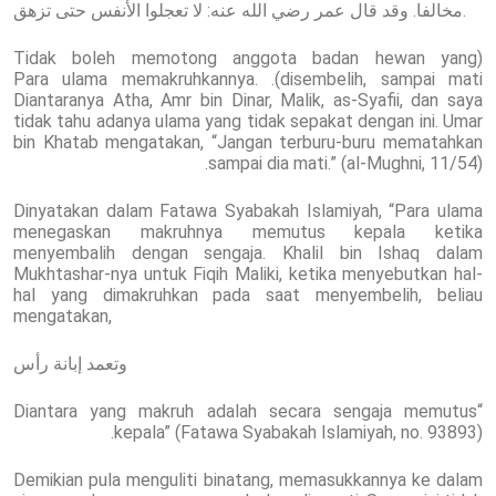
مخالفا. وقد قال عمر رضي الله عنه: لا تعجلوا الأنفس حتى تزهق.
(Tidak boleh memotong anggota badan hewan yang
disembelih, sampai mati). Para ulama memakruhkannya.
Diantaranya Atha, Amr bin Dinar, Malik, as-Syafii, dan saya
tidak tahu adanya ulama yang tidak sepakat dengan ini. Umar
bin Khatab mengatakan, “Jangan terburu-buru mematahkan
sampai dia mati.” (al-Mughni, 11/54).
Dinyatakan dalam Fatawa Syabakah Islamiyah, “Para ulama
menegaskan makruhnya memutus kepala ketika
menyembalih dengan sengaja. Khalil bin Ishaq dalam
Mukhtashar-nya untuk Fiqih Maliki, ketika menyebutkan hal-
hal yang dimakruhkan pada saat menyembelih, beliau
mengatakan,
وتعمد إبانة رأس
“Diantara yang makruh adalah secara sengaja memutus
kepala” (Fatawa Syabakah Islamiyah, no. 93893).
Demikian pula menguliti binatang, memasukkannya ke dalam