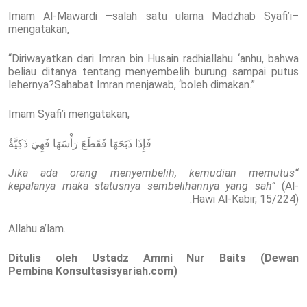
Imam Al-Mawardi –salah satu ulama Madzhab Syafi’i–
mengatakan,
“Diriwayatkan dari Imran bin Husain radhiallahu ‘anhu, bahwa
beliau ditanya tentang menyembelih burung sampai putus
lehernya?Sahabat Imran menjawab, ‘boleh dimakan.”
Imam Syafi’i mengatakan,
فَإِذَا ذَبَحَهَا فَقَطَعَ رَأْسَهَا فَهِيَ ذَكِيَّةٌ
“Jika ada orang menyembelih, kemudian memutus
kepalanya maka statusnya sembelihannya yang sah”
(Al-
Hawi Al-Kabir, 15/224).
Allahu a’lam.
Ditulis oleh Ustadz Ammi Nur Baits (Dewan
Pembina Konsultasisyariah.com)