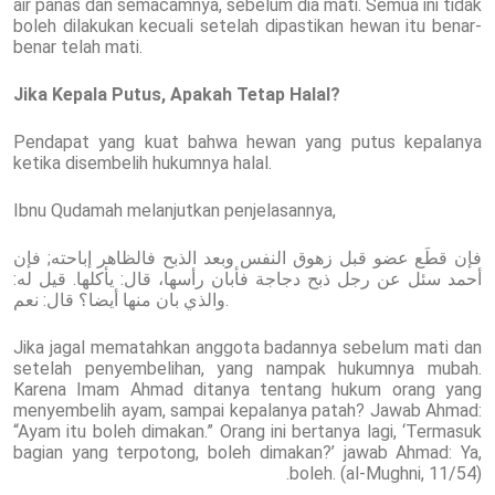
air panas dan semacamnya, sebelum dia mati. Semua ini tidak
boleh dilakukan kecuali setelah dipastikan hewan itu benar-
benar telah mati.
Jika Kepala Putus, Apakah Tetap Halal?
Pendapat yang kuat bahwa hewan yang putus kepalanya
ketika disembelih hukumnya halal.
Ibnu Qudamah melanjutkan penjelasannya,
فإن قطَع عضو قبل زهوق النفس وبعد الذبح فالظاهر إباحته; فإن
أحمد سئل عن رجل ذبح دجاجة فأبان رأسها، قال: يأكلها. قيل له:
والذي بان منها أيضا؟ قال: نعم.
Jika jagal mematahkan anggota badannya sebelum mati dan
setelah penyembelihan, yang nampak hukumnya mubah.
Karena Imam Ahmad ditanya tentang hukum orang yang
menyembelih ayam, sampai kepalanya patah? Jawab Ahmad:
“Ayam itu boleh dimakan.” Orang ini bertanya lagi, ‘Termasuk
bagian yang terpotong, boleh dimakan?’ jawab Ahmad: Ya,
boleh. (al-Mughni, 11/54).