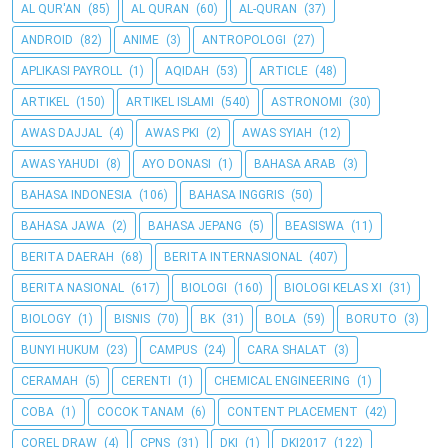
AL QUR'AN
(85)
AL QURAN
(60)
AL-QURAN
(37)
ANDROID
(82)
ANIME
(3)
ANTROPOLOGI
(27)
APLIKASI PAYROLL
(1)
AQIDAH
(53)
ARTICLE
(48)
ARTIKEL
(150)
ARTIKEL ISLAMI
(540)
ASTRONOMI
(30)
AWAS DAJJAL
(4)
AWAS PKI
(2)
AWAS SYIAH
(12)
AWAS YAHUDI
(8)
AYO DONASI
(1)
BAHASA ARAB
(3)
BAHASA INDONESIA
(106)
BAHASA INGGRIS
(50)
BAHASA JAWA
(2)
BAHASA JEPANG
(5)
BEASISWA
(11)
BERITA DAERAH
(68)
BERITA INTERNASIONAL
(407)
BERITA NASIONAL
(617)
BIOLOGI
(160)
BIOLOGI KELAS XI
(31)
BIOLOGY
(1)
BISNIS
(70)
BK
(31)
BOLA
(59)
BORUTO
(3)
BUNYI HUKUM
(23)
CAMPUS
(24)
CARA SHALAT
(3)
CERAMAH
(5)
CERENTI
(1)
CHEMICAL ENGINEERING
(1)
COBA
(1)
COCOK TANAM
(6)
CONTENT PLACEMENT
(42)
COREL DRAW
(4)
CPNS
(31)
DKI
(1)
DKI2017
(122)