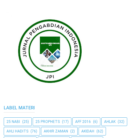
LABEL MATERI
25 NABI
(25)
25 PROPHETS
(17)
AFF 2016
(6)
AHLAK
(32)
AHLI HADITS
(76)
AKHIR ZAMAN
(2)
AKIDAH
(62)