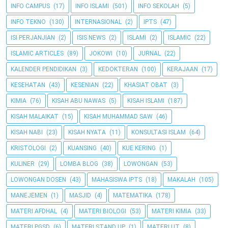
INFO CAMPUS
(17)
INFO ISLAMI
(501)
INFO SEKOLAH
(5)
INFO TEKNO
(130)
INTERNASIONAL
(2)
IPTS
(47)
ISI PERJANJIAN
(2)
ISIS NEWS
(2)
ISLAMI
(2)
ISLAMIC
(22)
ISLAMIC ARTICLES
(89)
JOKOWI
(10)
JURNAL
(22)
KALENDER PENDIDIKAN
(3)
KEDOKTERAN
(100)
KERAJAAN
(17)
KESEHATAN
(43)
KESENIAN
(22)
KHASIAT OBAT
(3)
KIMIA
(76)
KISAH ABU NAWAS
(5)
KISAH ISLAMI
(187)
KISAH MALAIKAT
(15)
KISAH MUHAMMAD SAW
(46)
KISAH NABI
(23)
KISAH NYATA
(11)
KONSULTASI ISLAM
(64)
KRISTOLOGI
(2)
KUANSING
(40)
KUE KERING
(1)
KULINER
(29)
LOMBA BLOG
(38)
LOWONGAN
(53)
LOWONGAN DOSEN
(43)
MAHASISWA IPTS
(18)
MAKALAH
(105)
MANEJEMEN
(1)
MASJID
(4)
MATEMATIKA
(178)
MATERI AFDHAL
(4)
MATERI BIOLOGI
(53)
MATERI KIMIA
(33)
MATERI PGSD
(6)
MATERI STAND UP
(1)
MATERI UT
(8)