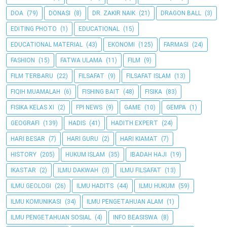
DOA
(79)
DONASI
(8)
DR. ZAKIR NAIK
(21)
DRAGON BALL
(3)
EDITING PHOTO
(1)
EDUCATIONAL
(15)
EDUCATIONAL MATERIAL
(43)
EKONOMI
(125)
FARMASI
(24)
FASHION
(15)
FATWA ULAMA
(11)
FILM
(9)
FILM TERBARU
(22)
FILSAFAT
(9)
FILSAFAT ISLAM
(13)
FIQIH MUAMALAH
(6)
FISHING BAIT
(48)
FISIKA
(83)
FISIKA KELAS XI
(2)
FPI NEWS
(9)
GAME
(10)
GEMPA
(1)
GEOGRAFI
(139)
HADIS
(41)
HADITH EXPERT
(24)
HARI BESAR
(7)
HARI GURU
(2)
HARI KIAMAT
(7)
HISTORY
(205)
HUKUM ISLAM
(35)
IBADAH HAJI
(19)
IKASTAR
(2)
ILMU DAKWAH
(3)
ILMU FILSAFAT
(13)
ILMU GEOLOGI
(26)
ILMU HADITS
(44)
ILMU HUKUM
(59)
ILMU KOMUNIKASI
(34)
ILMU PENGETAHUAN ALAM
(1)
ILMU PENGETAHUAN SOSIAL
(4)
INFO BEASISWA
(8)