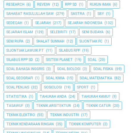
RESEARCH
(6)
REVEIW
(12)
RPP SD
(1)
RUKUN IMAN
(6)
SAHABAT RASULULLAH SAW
(279)
SASTRA
(1)
SBY
(1)
SEDEQAH
(1)
SEJARAH
(217)
SEJARAH INDONESIA
(132)
SEJARAH ISLAM
(129)
SELEBRITI
(17)
SENI BUDAYA
(6)
SENI RUPA
(2)
SHALAT SUNNAH
(12)
SIJONTIAK FC
(1)
SIJONTIAK LAWUIK P.T
(11)
SILABUS RPP
(19)
SILABUS RPP SD
(2)
SISTEM PLANET
(19)
SOAL
(20)
SOAL BAHASA INGGRIS
(3)
SOAL BIOLOGI
(3)
SOAL FISIKA
(69)
SOAL GEOGRAFI
(1)
SOAL KIMIA
(15)
SOAL MATEMATIKA
(82)
SOAL PENJAS
(32)
SOSIOLOGI
(19)
SPORT
(1)
STATISTIKA
(1)
TAHUKAH ANDA
(24)
TAHUKAH KAMU?
(9)
TASAWUF
(3)
TEKNIK ARSITEKTUR
(24)
TEKNIK CATUR
(20)
TEKNIK ELEKTRO
(55)
TEKNIK INDUSTRI
(17)
TEKNIK KENDARAAN RINGAN
(35)
TEKNIK KOMPUTER
(2)