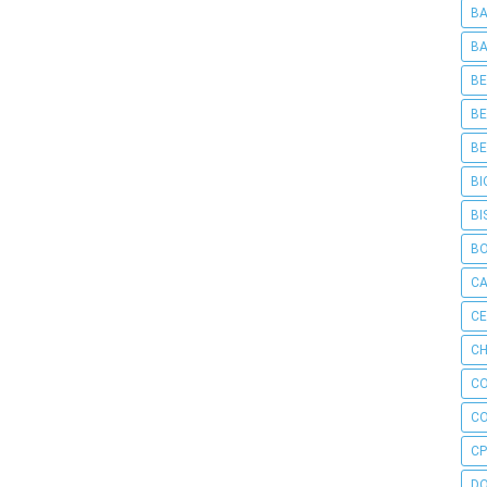
BA
BA
BE
BE
BE
BI
BI
B
C
C
CH
C
C
CP
D