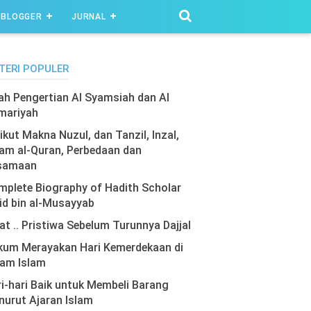
BLOGGER
JURNAL
TERI POPULER
lah Pengertian Al Syamsiah dan Al
mariyah
ikut Makna Nuzul, dan Tanzil, Inzal,
am al-Quran, Perbedaan dan
samaan
plete Biography of Hadith Scholar
id bin al-Musayyab
at .. Pristiwa Sebelum Turunnya Dajjal
kum Merayakan Hari Kemerdekaan di
lam Islam
i-hari Baik untuk Membeli Barang
urut Ajaran Islam