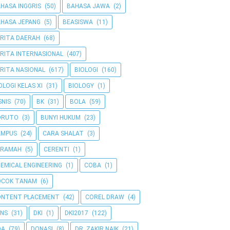
HASA INGGRIS
(50)
BAHASA JAWA
(2)
HASA JEPANG
(5)
BEASISWA
(11)
RITA DAERAH
(68)
RITA INTERNASIONAL
(407)
RITA NASIONAL
(617)
BIOLOGI
(160)
OLOGI KELAS XI
(31)
BIOLOGY
(1)
SNIS
(70)
BK
(31)
BOLA
(59)
ORUTO
(3)
BUNYI HUKUM
(23)
AMPUS
(24)
CARA SHALAT
(3)
ERAMAH
(5)
CERENTI
(1)
EMICAL ENGINEERING
(1)
COBA
(1)
OCOK TANAM
(6)
ONTENT PLACEMENT
(42)
COREL DRAW
(4)
NS
(31)
DKI
(1)
DKI2017
(122)
OA
(79)
DONASI
(8)
DR. ZAKIR NAIK
(21)