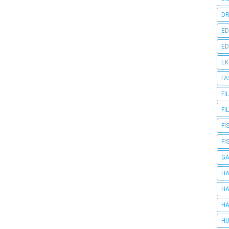
DR
ED
ED
E
FA
FI
FI
FI
FI
G
HA
HA
HA
HU