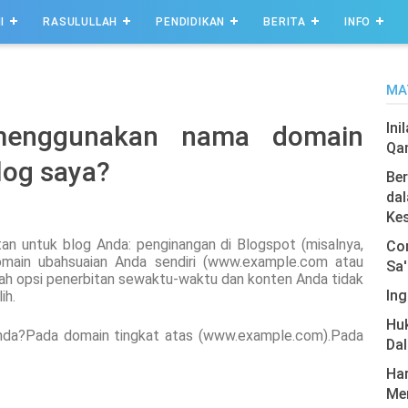
I
RASULULLAH
PENDIDIKAN
BERITA
INFO
MA
Ini
menggunakan nama domain
Qa
log saya?
Ber
dal
Ke
an untuk blog Anda: penginangan di Blogspot (misalnya,
Com
omain ubahsuaian Anda sendiri (www.example.com atau
Sa'
h opsi penerbitan sewaktu-waktu dan konten Anda tidak
Ing
ih.
Hu
Anda?Pada domain tingkat atas (www.example.com).Pada
Da
Har
Men