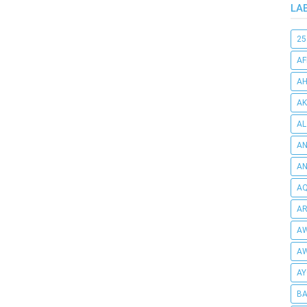
LA
25
AF
AH
AK
AL
AN
A
AQ
AR
AW
AW
AY
BA