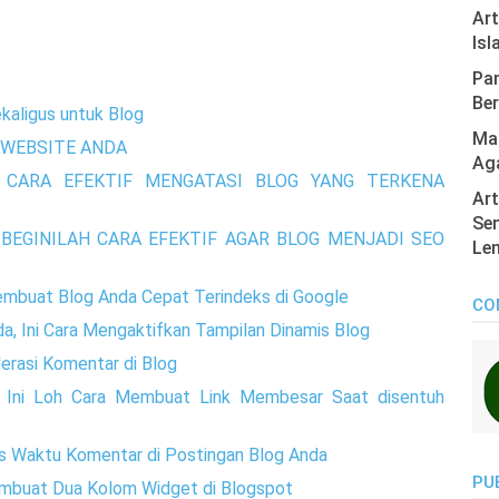
Ar
Isl
Pan
Ber
kaligus untuk Blog
Mas
WEBSITE ANDA
Ag
 CARA EFEKTIF MENGATASI BLOG YANG TERKENA
Art
Sen
BEGINILAH CARA EFEKTIF AGAR BLOG MENJADI SEO
Len
embuat Blog Anda Cepat Terindeks di Google
CO
a, Ini Cara Mengaktifkan Tampilan Dinamis Blog
rasi Komentar di Blog
, Ini Loh Cara Membuat Link Membesar Saat disentuh
s Waktu Komentar di Postingan Blog Anda
PU
embuat Dua Kolom Widget di Blogspot