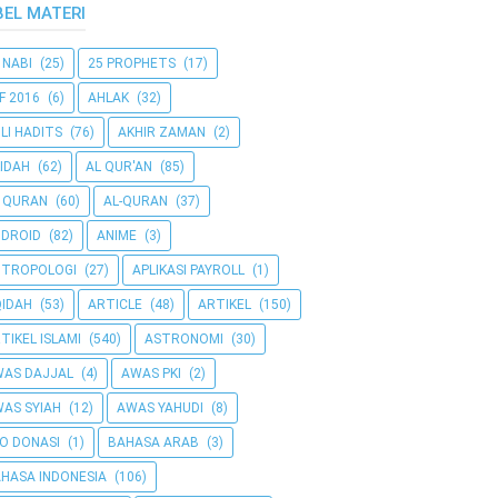
BEL MATERI
 NABI
(25)
25 PROPHETS
(17)
F 2016
(6)
AHLAK
(32)
LI HADITS
(76)
AKHIR ZAMAN
(2)
IDAH
(62)
AL QUR'AN
(85)
 QURAN
(60)
AL-QURAN
(37)
DROID
(82)
ANIME
(3)
NTROPOLOGI
(27)
APLIKASI PAYROLL
(1)
IDAH
(53)
ARTICLE
(48)
ARTIKEL
(150)
TIKEL ISLAMI
(540)
ASTRONOMI
(30)
AS DAJJAL
(4)
AWAS PKI
(2)
AS SYIAH
(12)
AWAS YAHUDI
(8)
O DONASI
(1)
BAHASA ARAB
(3)
HASA INDONESIA
(106)