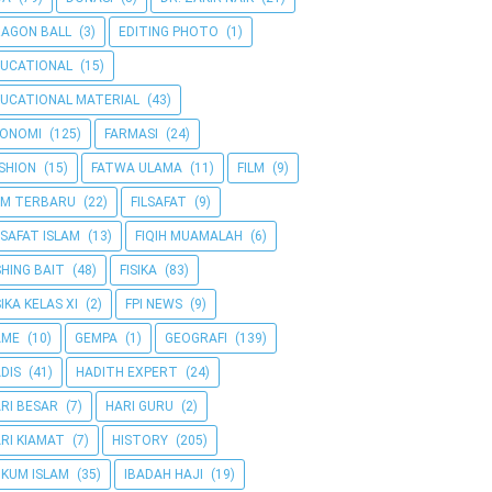
AGON BALL
(3)
EDITING PHOTO
(1)
UCATIONAL
(15)
UCATIONAL MATERIAL
(43)
KONOMI
(125)
FARMASI
(24)
SHION
(15)
FATWA ULAMA
(11)
FILM
(9)
LM TERBARU
(22)
FILSAFAT
(9)
LSAFAT ISLAM
(13)
FIQIH MUAMALAH
(6)
SHING BAIT
(48)
FISIKA
(83)
SIKA KELAS XI
(2)
FPI NEWS
(9)
AME
(10)
GEMPA
(1)
GEOGRAFI
(139)
DIS
(41)
HADITH EXPERT
(24)
RI BESAR
(7)
HARI GURU
(2)
RI KIAMAT
(7)
HISTORY
(205)
KUM ISLAM
(35)
IBADAH HAJI
(19)