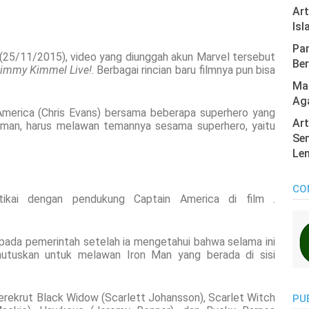
Ar
Isl
Pan
 (25/11/2015), video yang diunggah akun Marvel tersebut
Ber
immy Kimmel Live!
. Berbagai rincian baru filmnya pun bisa
Mas
Ag
America (Chris Evans) bersama beberapa superhero yang
Art
aman, harus melawan temannya sesama superhero, yaitu
Sen
Len
CO
ikai dengan pendukung Captain America di film .
pada pemerintah setelah ia mengetahui bahwa selama ini
memutuskan untuk melawan Iron Man yang berada di sisi
rekrut Black Widow (Scarlett Johansson), Scarlet Witch
PU