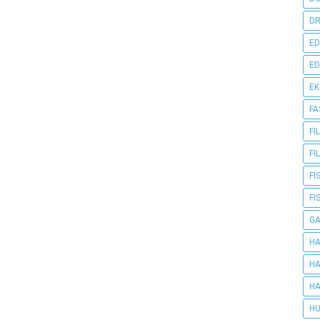
DR
ED
ED
E
FA
FI
FI
FI
FI
G
HA
HA
HA
HU