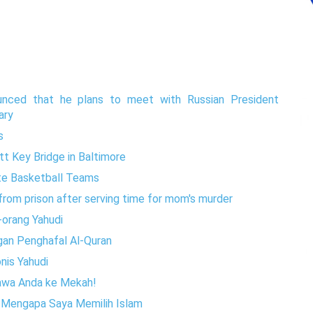
nced that he plans to meet with Russian President
ary
s
tt Key Bridge in Baltimore
te Basketball Teams
rom prison after serving time for mom's murder
-orang Yahudi
gan Penghafal Al-Quran
onis Yahudi
 bawa Anda ke Mekah!
n Mengapa Saya Memilih Islam