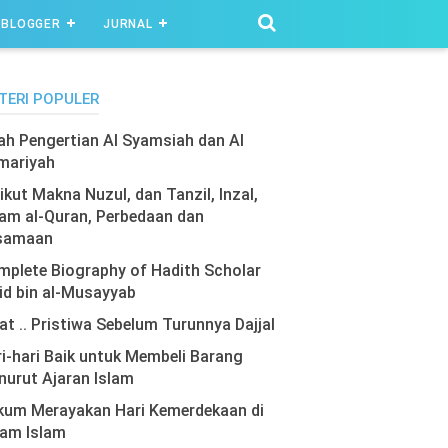
BLOGGER
JURNAL
TERI POPULER
lah Pengertian Al Syamsiah dan Al
mariyah
ikut Makna Nuzul, dan Tanzil, Inzal,
am al-Quran, Perbedaan dan
samaan
plete Biography of Hadith Scholar
id bin al-Musayyab
at .. Pristiwa Sebelum Turunnya Dajjal
i-hari Baik untuk Membeli Barang
urut Ajaran Islam
kum Merayakan Hari Kemerdekaan di
lam Islam