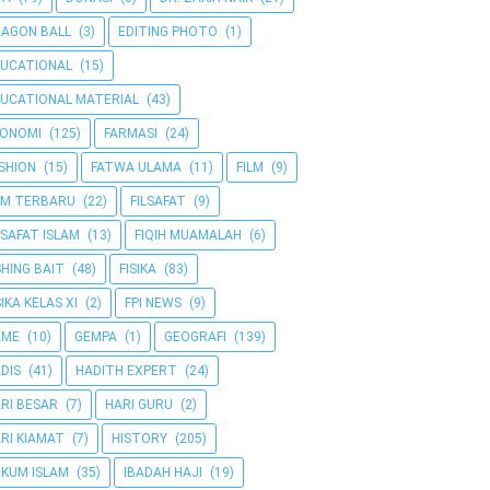
AGON BALL
(3)
EDITING PHOTO
(1)
UCATIONAL
(15)
UCATIONAL MATERIAL
(43)
KONOMI
(125)
FARMASI
(24)
SHION
(15)
FATWA ULAMA
(11)
FILM
(9)
LM TERBARU
(22)
FILSAFAT
(9)
LSAFAT ISLAM
(13)
FIQIH MUAMALAH
(6)
SHING BAIT
(48)
FISIKA
(83)
SIKA KELAS XI
(2)
FPI NEWS
(9)
AME
(10)
GEMPA
(1)
GEOGRAFI
(139)
DIS
(41)
HADITH EXPERT
(24)
RI BESAR
(7)
HARI GURU
(2)
RI KIAMAT
(7)
HISTORY
(205)
KUM ISLAM
(35)
IBADAH HAJI
(19)