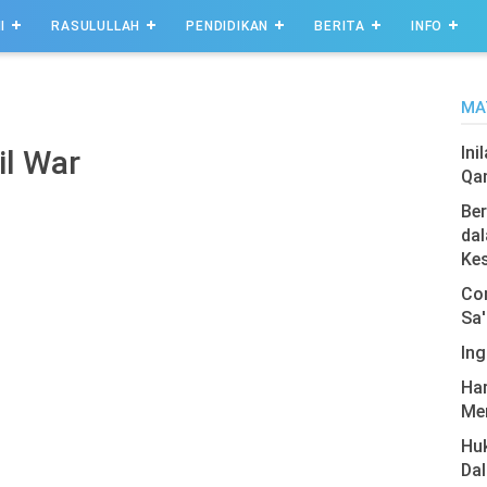
I
RASULULLAH
PENDIDIKAN
BERITA
INFO
MA
Ini
il War
Qa
Ber
dal
Ke
Com
Sa'
Ing
Har
Men
Hu
Da