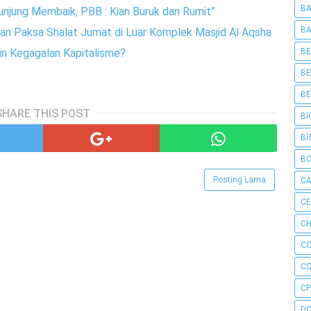
BA
unjung Membaik, PBB : Kian Buruk dan Rumit”
BA
n Paksa Shalat Jumat di Luar Komplek Masjid Al Aqsha
BE
in Kegagalan Kapitalisme?
BE
BE
SHARE THIS POST
BI
BI
B
Posting Lama
C
C
CH
C
C
CP
D