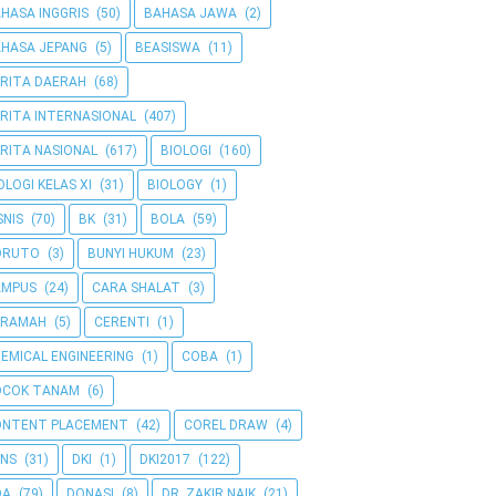
HASA INGGRIS
(50)
BAHASA JAWA
(2)
HASA JEPANG
(5)
BEASISWA
(11)
RITA DAERAH
(68)
RITA INTERNASIONAL
(407)
RITA NASIONAL
(617)
BIOLOGI
(160)
OLOGI KELAS XI
(31)
BIOLOGY
(1)
SNIS
(70)
BK
(31)
BOLA
(59)
ORUTO
(3)
BUNYI HUKUM
(23)
AMPUS
(24)
CARA SHALAT
(3)
ERAMAH
(5)
CERENTI
(1)
EMICAL ENGINEERING
(1)
COBA
(1)
OCOK TANAM
(6)
ONTENT PLACEMENT
(42)
COREL DRAW
(4)
NS
(31)
DKI
(1)
DKI2017
(122)
OA
(79)
DONASI
(8)
DR. ZAKIR NAIK
(21)