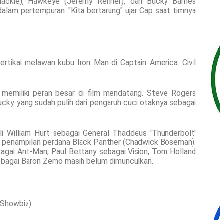
 Mackie), Hawkeye (Jeremy Renner), dan Bucky Barnes
lam pertempuran. "Kita bertarung" ujar Cap saat timnya
.
rtikai melawan kubu Iron Man di Captain America: Civil
a memiliki peran besar di film mendatang. Steve Rogers
cky yang sudah pulih dari pengaruh cuci otaknya sebagai
li William Hurt sebagai General Thaddeus 'Thunderbolt'
ta penampilan perdana Black Panther (Chadwick Boseman).
gai Ant-Man, Paul Bettany sebagai Vision, Tom Holland
sebagai Baron Zemo masih belum dimunculkan.
e Showbiz)