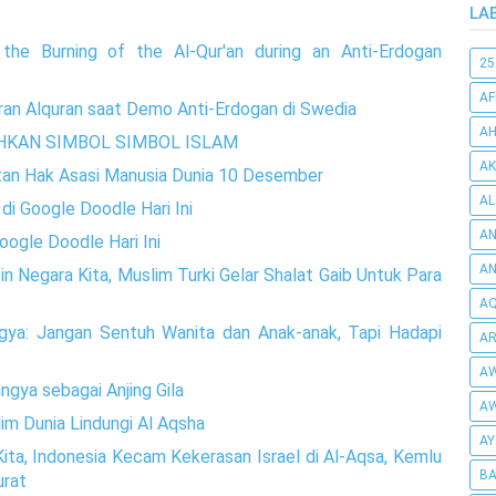
LA
the Burning of the Al-Qur'an during an Anti-Erdogan
25
AF
an Alquran saat Demo Anti-Erdogan di Swedia
AH
HKAN SIMBOL SIMBOL ISLAM
AK
atan Hak Asasi Manusia Dunia 10 Desember
AL
di Google Doodle Hari Ini
AN
ogle Doodle Hari Ini
A
n Negara Kita, Muslim Turki Gelar Shalat Gaib Untuk Para
AQ
gya: Jangan Sentuh Wanita dan Anak-anak, Tapi Hadapi
AR
AW
ngya sebagai Anjing Gila
AW
im Dunia Lindungi Al Aqsha
AY
ita, Indonesia Kecam Kekerasan Israel di Al-Aqsa, Kemlu
BA
urat