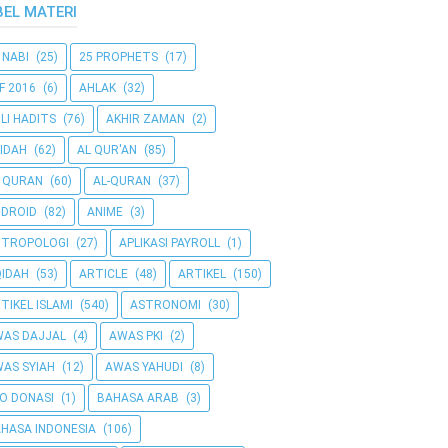
BEL MATERI
 NABI
(25)
25 PROPHETS
(17)
F 2016
(6)
AHLAK
(32)
LI HADITS
(76)
AKHIR ZAMAN
(2)
IDAH
(62)
AL QUR'AN
(85)
 QURAN
(60)
AL-QURAN
(37)
DROID
(82)
ANIME
(3)
NTROPOLOGI
(27)
APLIKASI PAYROLL
(1)
IDAH
(53)
ARTICLE
(48)
ARTIKEL
(150)
TIKEL ISLAMI
(540)
ASTRONOMI
(30)
AS DAJJAL
(4)
AWAS PKI
(2)
AS SYIAH
(12)
AWAS YAHUDI
(8)
O DONASI
(1)
BAHASA ARAB
(3)
HASA INDONESIA
(106)