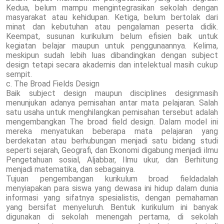
Kedua, belum mampu mengintegrasikan sekolah dengan
masyarakat atau kehidupan. Ketiga, belum bertolak dari
minat dan kebutuhan atau pengalaman peserta didik.
Keempat, susunan kurikulum belum efisien baik untuk
kegiatan belajar maupun untuk penggunaannya. Kelima,
meskipun sudah lebih luas dibandingkan dengan subject
design tetapi secara akademis dan intelektual masih cukup
sempit.
c. The Broad Fields Design
Baik subject design maupun disciplines designmasih
menunjukan adanya pemisahan antar mata pelajaran. Salah
satu usaha untuk menghilangkan pemisahan tersebut adalah
mengembangkan The broad field design. Dalam model ini
mereka menyatukan beberapa mata pelajaran yang
berdekatan atau berhubungan menjadi satu bidang studi
seperti sejarah, Geografi, dan Ekonomi digabung menjadi ilmu
Pengetahuan sosial, Aljabbar, Ilmu ukur, dan Berhitung
menjadi matematika, dan sebagainya.
Tujuan pengembangan kurikulum broad fieldadalah
menyiapakan para siswa yang dewasa ini hidup dalam dunia
informasi yang sifatnya spesialistis, dengan pemahaman
yang bersifat menyeluruh. Bentuk kurikulum ini banyak
digunakan di sekolah menengah pertama, di sekolah