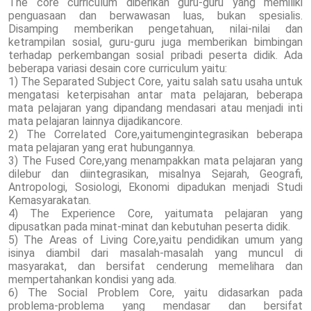
The core curriculum diberikan guru-guru yang memiliki
penguasaan dan berwawasan luas, bukan spesialis.
Disamping memberikan pengetahuan, nilai-nilai dan
ketrampilan sosial, guru-guru juga memberikan bimbingan
terhadap perkembangan sosial pribadi peserta didik. Ada
beberapa variasi desain core curriculum yaitu:
1) The Separated Subject Core, yaitu salah satu usaha untuk
mengatasi keterpisahan antar mata pelajaran, beberapa
mata pelajaran yang dipandang mendasari atau menjadi inti
mata pelajaran lainnya dijadikancore.
2) The Correlated Core,yaitumengintegrasikan beberapa
mata pelajaran yang erat hubungannya.
3) The Fused Core,yang menampakkan mata pelajaran yang
dilebur dan diintegrasikan, misalnya Sejarah, Geografi,
Antropologi, Sosiologi, Ekonomi dipadukan menjadi Studi
Kemasyarakatan.
4) The Experience Core, yaitumata pelajaran yang
dipusatkan pada minat-minat dan kebutuhan peserta didik.
5) The Areas of Living Core,yaitu pendidikan umum yang
isinya diambil dari masalah-masalah yang muncul di
masyarakat, dan bersifat cenderung memelihara dan
mempertahankan kondisi yang ada.
6) The Social Problem Core, yaitu didasarkan pada
problema-problema yang mendasar dan bersifat