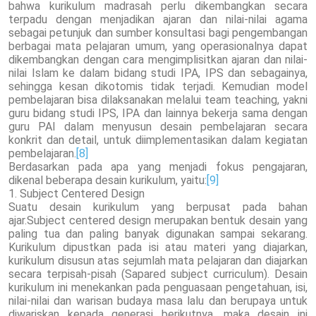
bahwa kurikulum madrasah perlu dikembangkan secara
terpadu dengan menjadikan ajaran dan nilai-nilai agama
sebagai petunjuk dan sumber konsultasi bagi pengembangan
berbagai mata pelajaran umum, yang operasionalnya dapat
dikembangkan dengan cara mengimplisitkan ajaran dan nilai-
nilai Islam ke dalam bidang studi IPA, IPS dan sebagainya,
sehingga kesan dikotomis tidak terjadi. Kemudian model
pembelajaran bisa dilaksanakan melalui team teaching, yakni
guru bidang studi IPS, IPA dan lainnya bekerja sama dengan
guru PAI dalam menyusun desain pembelajaran secara
konkrit dan detail, untuk diimplementasikan dalam kegiatan
pembelajaran.
[8]
Berdasarkan pada apa yang menjadi fokus pengajaran,
dikenal beberapa desain kurikulum, yaitu:
[9]
1. Subject Centered Design
Suatu desain kurikulum yang berpusat pada bahan
ajar.Subject centered design merupakan bentuk desain yang
paling tua dan paling banyak digunakan sampai sekarang.
Kurikulum dipustkan pada isi atau materi yang diajarkan,
kurikulum disusun atas sejumlah mata pelajaran dan diajarkan
secara terpisah-pisah (Sapared subject curriculum). Desain
kurikulum ini menekankan pada penguasaan pengetahuan, isi,
nilai-nilai dan warisan budaya masa lalu dan berupaya untuk
diwariskan kepada generasi berikutnya, maka desain ini