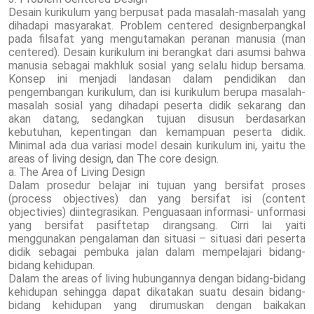
Desain kurikulum yang berpusat pada masalah-masalah yang
dihadapi masyarakat. Problem centered designberpangkal
pada filsafat yang mengutamakan peranan manusia (man
centered). Desain kurikulum ini berangkat dari asumsi bahwa
manusia sebagai makhluk sosial yang selalu hidup bersama.
Konsep ini menjadi landasan dalam pendidikan dan
pengembangan kurikulum, dan isi kurikulum berupa masalah-
masalah sosial yang dihadapi peserta didik sekarang dan
akan datang, sedangkan tujuan disusun berdasarkan
kebutuhan, kepentingan dan kemampuan peserta didik.
Minimal ada dua variasi model desain kurikulum ini, yaitu the
areas of living design, dan The core design.
a. The Area of Living Design
Dalam prosedur belajar ini tujuan yang bersifat proses
(process objectives) dan yang bersifat isi (content
objectivies) diintegrasikan. Penguasaan informasi- unformasi
yang bersifat pasiftetap dirangsang. Cirri lai yaiti
menggunakan pengalaman dan situasi – situasi dari peserta
didik sebagai pembuka jalan dalam mempelajari bidang-
bidang kehidupan.
Dalam the areas of living hubungannya dengan bidang-bidang
kehidupan sehingga dapat dikatakan suatu desain bidang-
bidang kehidupan yang dirumuskan dengan baikakan