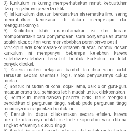
3) Kurikulum ini kurang memperhatiakan minat, kebuutuhan
dan pengalaman peserta didik
4) Isi kurikulum disusun berdasarkan sistematika ilmu sering
menimbulkan kesukaran di dalam mempelajari dan
menggunakannya
5) Kurikulum lebih mengutamakan isi dan kurang
memperhatiakn cara penyampaian. Cara penyampaian utama
adalah ekspositori yang menyebabkan peran siswa pasif.
Meskipun ada kelemahan-kelemahan di atas, bentuk desain
kurikulum ini mempunyai beberapa kelebhan karena
kelebihan-kelebihan tersebut bentuk kurikulum ini lebih
banyak dipakai.
1) Karena materi pelajaran diambil dari ilmu yang sudah
tersusun secara sitematis logis, maka penyusunnya cukup
mudah.
2) Bentuk ini sudah di kenal sejak lama, baik oleh guru-guru
maupun orang tua, sehingga lebih mudah untuk dilaksanakan.
3) Bentuk ini memudahkan peserta didik untuk mengikuti
pendidikan di perguruan tinggi, sebab pada perguruan tinggi
umumnya menggunakan bentuk ini
4) Bentuk ini dapat dilaksanakan secara efisien, karena
metode utamanya adalah metode ekspositori yang dikenal
tingkat efisiennya cukup tinggi
5) Bentuk ini sagat ampuh sebagai alat untuk melestarikan