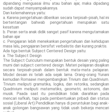
dipandang menguasai ilmu atau bahan ajar, maka dipadang
sudah dapat menyampaikannya.
Dan kelemahannya yaitu:
a. Karena pengetahuan diberikan secara terpisah-pisah, hal ini
bertentangan bahwab pengetahuan merupakan satu
kesatuan
b. Peran serta anak didik sangat pasif karena mengutamakan
bahan ajar
c. Pengajaran lebih menekankan pengetahuan dan kehidupan
masa lalu, pengajaran bersifat verbalistis dan kurang praktis.
Ada tiga bentuk Subject Centered Design yaitu:
a. The Subject Design
The Subject Curiculum merupakan bentuk desain yang paling
murni dari subject centered design. Materi pelajaran disajikan
secara terpisah-pisah dalam bentuk mata-mata pelajaran.
Model desain ini telah ada sejak lama. Orang-orang Yunani
kemudian Romaawi mengembangkan Trivium dan Quadrivium.
Trivium meliputi gramatika, logika, dan retorika, sedangkan
Quadrivium meliputi matematiks, geometri, astonomi, dan
musik. Paada saat itu pendidikan tidak diarahkan pada
mencari nafkah, tapi pada pembentuakan pribadi dan status
sosial (Liberal Art).Pendidikan hanya di peruntukan bagi anak-
anak golongan bangsawan yang tidak usah bekerja mencari