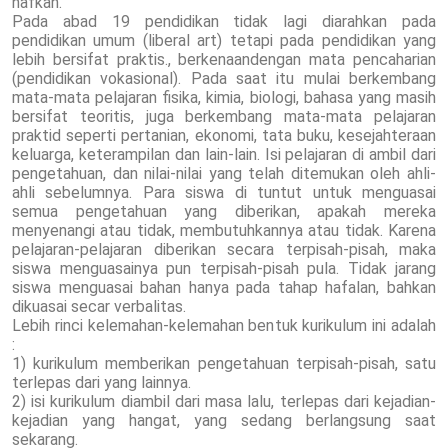
nafkah.
Pada abad 19 pendidikan tidak lagi diarahkan pada
pendidikan umum (liberal art) tetapi pada pendidikan yang
lebih bersifat praktis., berkenaandengan mata pencaharian
(pendidikan vokasional). Pada saat itu mulai berkembang
mata-mata pelajaran fisika, kimia, biologi, bahasa yang masih
bersifat teoritis, juga berkembang mata-mata pelajaran
praktid seperti pertanian, ekonomi, tata buku, kesejahteraan
keluarga, keterampilan dan lain-lain. Isi pelajaran di ambil dari
pengetahuan, dan nilai-nilai yang telah ditemukan oleh ahli-
ahli sebelumnya. Para siswa di tuntut untuk menguasai
semua pengetahuan yang diberikan, apakah mereka
menyenangi atau tidak, membutuhkannya atau tidak. Karena
pelajaran-pelajaran diberikan secara terpisah-pisah, maka
siswa menguasainya pun terpisah-pisah pula. Tidak jarang
siswa menguasai bahan hanya pada tahap hafalan, bahkan
dikuasai secar verbalitas.
Lebih rinci kelemahan-kelemahan bentuk kurikulum ini adalah
:
1) kurikulum memberikan pengetahuan terpisah-pisah, satu
terlepas dari yang lainnya.
2) isi kurikulum diambil dari masa lalu, terlepas dari kejadian-
kejadian yang hangat, yang sedang berlangsung saat
sekarang.