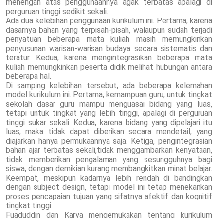
menengah atas penggunaannya agak terbatas apalagi di
perguruan tinggi sedikit sekali.
Ada dua kelebihan penggunaan kurikulum ini. Pertama, karena
dasarnya bahan yang terpisah-pisah, walaupun sudah terjadi
penyatuan beberapa mata kuliah masih memungkinkan
penyusunan warisan-warisan budaya secara sistematis dan
teratur. Kedua, karena mengintegrasikan beberapa mata
kuliah memungkinkan peserta didik melihat hubungan antara
beberapa hal.
Di samping kelebihan tersebut, ada beberapa kelemahan
model kurikulum ini. Pertama, kemampuan guru, untuk tingkat
sekolah dasar guru mampu menguasai bidang yang luas,
tetapi untuk tingkat yang lebih tinggi, apalagi di perguruan
tinggi sukar sekali. Kedua, karena bidang yang dipelajari itu
luas, maka tidak dapat diberikan secara mendetail, yang
diajarkan hanya permukaannya saja. Ketiga, pengintegrasian
bahan ajar terbatas sekali,tidak menggambarkan kenyataan,
tidak memberikan pengalaman yang sesungguhnya bagi
siswa, dengan demikian kurang membangkitkan minat belajar.
Keempat, meskipun kadarnya lebih rendah di bandingkan
dengan subject design, tetapi model ini tetap menekankan
proses pencapaian tujuan yang sifatnya afektif dan kognitif
tingkat tinggi.
Fuaduddin dan Karya mengemukakan tentang kurikulum