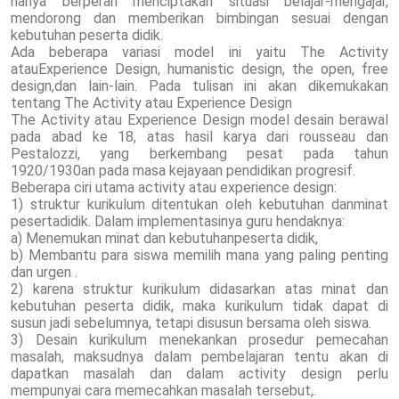
hanya berperan menciptakan situasi belajar-mengajar,
mendorong dan memberikan bimbingan sesuai dengan
kebutuhan peserta didik.
Ada beberapa variasi model ini yaitu The Activity
atauExperience Design, humanistic design, the open, free
design,dan lain-lain. Pada tulisan ini akan dikemukakan
tentang The Activity atau Experience Design
The Activity atau Experience Design model desain berawal
pada abad ke 18, atas hasil karya dari rousseau dan
Pestalozzi, yang berkembang pesat pada tahun
1920/1930an pada masa kejayaan pendidikan progresif.
Beberapa ciri utama activity atau experience design:
1) struktur kurikulum ditentukan oleh kebutuhan danminat
pesertadidik. Dalam implementasinya guru hendaknya:
a) Menemukan minat dan kebutuhanpeserta didik,
b) Membantu para siswa memilih mana yang paling penting
dan urgen .
2) karena struktur kurikulum didasarkan atas minat dan
kebutuhan peserta didik, maka kurikulum tidak dapat di
susun jadi sebelumnya, tetapi disusun bersama oleh siswa.
3) Desain kurikulum menekankan prosedur pemecahan
masalah, maksudnya dalam pembelajaran tentu akan di
dapatkan masalah dan dalam activity design perlu
mempunyai cara memecahkan masalah tersebut,.