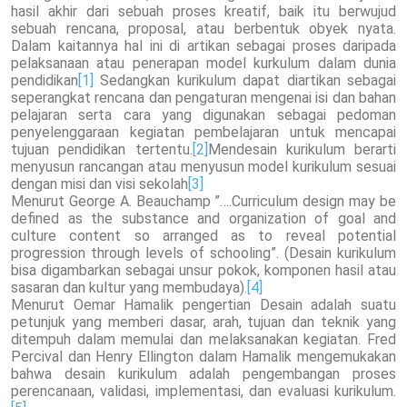
hasil akhir dari sebuah proses kreatif, baik itu berwujud
sebuah rencana, proposal, atau berbentuk obyek nyata.
Dalam kaitannya hal ini di artikan sebagai proses daripada
pelaksanaan atau penerapan model kurkulum dalam dunia
pendidikan
[1]
Sedangkan kurikulum dapat diartikan sebagai
seperangkat rencana dan pengaturan mengenai isi dan bahan
pelajaran serta cara yang digunakan sebagai pedoman
penyelenggaraan kegiatan pembelajaran untuk mencapai
tujuan pendidikan tertentu.
[2]
Mendesain kurikulum berarti
menyusun rancangan atau menyusun model kurikulum sesuai
dengan misi dan visi sekolah
[3]
Menurut George A. Beauchamp ”….Curriculum design may be
defined as the substance and organization of goal and
culture content so arranged as to reveal potential
progression through levels of schooling”. (Desain kurikulum
bisa digambarkan sebagai unsur pokok, komponen hasil atau
sasaran dan kultur yang membudaya).
[4]
Menurut Oemar Hamalik pengertian Desain adalah suatu
petunjuk yang memberi dasar, arah, tujuan dan teknik yang
ditempuh dalam memulai dan melaksanakan kegiatan. Fred
Percival dan Henry Ellington dalam Hamalik mengemukakan
bahwa desain kurikulum adalah pengembangan proses
perencanaan, validasi, implementasi, dan evaluasi kurikulum.