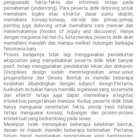
penguasaab fakta-fakta dan informasi tetapi pada
pemahaman (understing). Para peserta didik didorong untuk
memahami logika atau struktur dasar suatu disiplin,
memahami konsep-konsep, ide-ide dan prinsip-prinsip
penting juga didorong untuk memahami cara mencari dan
menemukannya (modes of inquiry and discovery). Hanya
dengan meguasai hal-hal itu, kata mereka, peserta didik akan
memahami masalah dan mampu melihat hubungan berbagai
fenomena baru.
Proses belajarnya tidak lagi menggunakan pendekatan
ekspositori yang menyebabkan peserta didik lebih banyak
pasif, tetapi menggunakan pendekatan inkuiri dan diskaveri.
Disciplines design sudah menintegrasikan unsur-unsur
progersifisme dari Dewey. Bentuk ini memiliki beberapa
kelebihan dibandingkan dengan subject design.Pertama,
kurikulum ini bukan hanya memiliki organisasi yang sistematik
dan efektif tetapi juga dapat memelihara integritas
intelektual pengetahuan manusia. Kedua, peserta didik tidak
hanya menguasai serentetan fakta, prinsip hasil hafalan
tetapi menguasai konsep, hubungan dan proses-proses
intelektual yang berkembang pada siswa.
Meskipun telah menunjukan beberapa kelebihan bentuk,
desain ini maasih memiliki beberapa kelemahan. Pertama,
belum dapat memberikan pengetahuan yang berintegrasi.