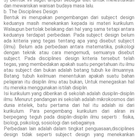
dan mewariskan warisan budaya masa lalu.
b. The Disciplines Design
Bentuk ini merupakan pengembangan dari subject design
keduanya masih menekankan kepada isi materi kurikulum.
Walaupun bertolak belakang dari hal yang sama tetapi antara
keduanya terdapat perbedaan. Pada subject design belum
ada kriteria yang tegas tentang apa yang disebut subject
(ilmu). Belum ada perbedaan antara matematika, psikologi
dengan teknik atau cara mengemudi, semuanya disebut
subject. Pada disciplines design kriteria tersebut telah
tegas, yang membedakan apakah suatu pengetahuan itu ilmu
atau subject dan bukan adalah batang tubuh ke ilmuannya.
Batang tubuh keilmuan menentukan apakah suatu bahan
pelajaran itu disiplin ilmu atau bukan, Untuk menegaskan hal
itu mereka menggunakan istilah disiplin.
Isi kurikulum yang diberikan di sekolah adalah dusiplin-disiplin
ilmu. Menurut pandangan ini sekolah adalah mikrokosmos dari
dunia intelek, batu pertama dari hal itu adalah isi dari
kurikulum. Para pengembang kurikulum dari aliran ini
berpegang teguh pada disiplin-disiplin ilmu seperti : fisika,
biologi, psikologi, sosiologi dan sebagainya.
Perbedaan lain adalah dalam tingkat penguasaan,disciplines
design tidak seperti subject design yang menekankan