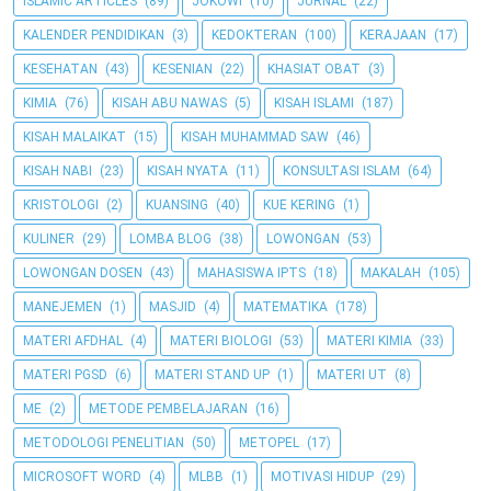
ISLAMIC ARTICLES
(89)
JOKOWI
(10)
JURNAL
(22)
KALENDER PENDIDIKAN
(3)
KEDOKTERAN
(100)
KERAJAAN
(17)
KESEHATAN
(43)
KESENIAN
(22)
KHASIAT OBAT
(3)
KIMIA
(76)
KISAH ABU NAWAS
(5)
KISAH ISLAMI
(187)
KISAH MALAIKAT
(15)
KISAH MUHAMMAD SAW
(46)
KISAH NABI
(23)
KISAH NYATA
(11)
KONSULTASI ISLAM
(64)
KRISTOLOGI
(2)
KUANSING
(40)
KUE KERING
(1)
KULINER
(29)
LOMBA BLOG
(38)
LOWONGAN
(53)
LOWONGAN DOSEN
(43)
MAHASISWA IPTS
(18)
MAKALAH
(105)
MANEJEMEN
(1)
MASJID
(4)
MATEMATIKA
(178)
MATERI AFDHAL
(4)
MATERI BIOLOGI
(53)
MATERI KIMIA
(33)
MATERI PGSD
(6)
MATERI STAND UP
(1)
MATERI UT
(8)
ME
(2)
METODE PEMBELAJARAN
(16)
METODOLOGI PENELITIAN
(50)
METOPEL
(17)
MICROSOFT WORD
(4)
MLBB
(1)
MOTIVASI HIDUP
(29)