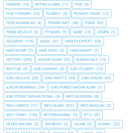
FASHION
(15)
FATWA ULAMA
(11)
FILM
(9)
FILM TERBARU
(22)
FILSAFAT
(9)
FILSAFAT ISLAM
(13)
FIQIH MUAMALAH
(6)
FISHING BAIT
(48)
FISIKA
(83)
FISIKA KELAS XI
(2)
FPI NEWS
(9)
GAME
(10)
GEMPA
(1)
GEOGRAFI
(139)
HADIS
(41)
HADITH EXPERT
(24)
HARI BESAR
(7)
HARI GURU
(2)
HARI KIAMAT
(7)
HISTORY
(205)
HUKUM ISLAM
(35)
IBADAH HAJI
(19)
IKASTAR
(2)
ILMU DAKWAH
(3)
ILMU FILSAFAT
(13)
ILMU GEOLOGI
(26)
ILMU HADITS
(44)
ILMU HUKUM
(59)
ILMU KOMUNIKASI
(34)
ILMU PENGETAHUAN ALAM
(1)
ILMU PENGETAHUAN SOSIAL
(4)
INFO BEASISWA
(8)
INFO CAMPUS
(17)
INFO ISLAMI
(501)
INFO SEKOLAH
(5)
INFO TEKNO
(130)
INTERNASIONAL
(2)
IPTS
(47)
ISI PERJANJIAN
(2)
ISIS NEWS
(2)
ISLAMI
(2)
ISLAMIC
(22)