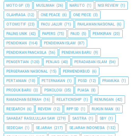
MOTO GP
(3)
MUSLIMAH
(26)
NARUTO
(1)
NISI REVIEW
(1)
OLAHRAGA
(12)
ONE PEACE
(6)
ONE PIECE
(3)
OTOMOTIF
(23)
PACU JALUR
(71)
PAHLAWAN NASIONAL
(6)
PALING UNIK
(42)
PAPERS
(75)
PAUD
(5)
PEMIKIRAN
(20)
PENDIDIKAN
(164)
PENDIDIKAN ISLAM
(87)
PENDIDIKAN PANCASILA
(56)
PENEMUAN BARU
(9)
PENGERTIAN
(120)
PENJAS
(40)
PERADABAN ISLAM
(56)
PERGERAKAN NASIONAL
(15)
PERMENDIKBUD
(6)
PERTANIAN
(10)
PETERNAKAN
(1)
PGSD
(12)
PRAMUKA
(1)
PRODUK BARU
(3)
PSIKOLOGI
(35)
PUASA
(8)
RAMADHAN BERKAH
(16)
RELATIONSHIP
(1)
RENUNGAN
(42)
RESEARCH
(6)
REVEIW
(12)
RPP SD
(1)
RUKUN IMAN
(6)
SAHABAT RASULULLAH SAW
(279)
SASTRA
(1)
SBY
(1)
SEDEQAH
(1)
SEJARAH
(217)
SEJARAH INDONESIA
(132)