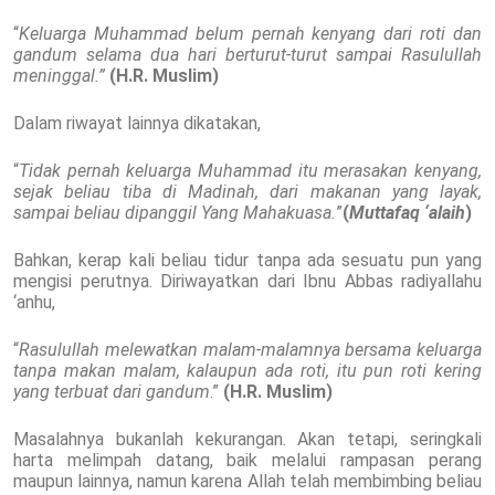
“
Keluarga Muhammad belum pernah kenyang dari roti dan
gandum selama dua hari berturut-turut sampai Rasulullah
meninggal.”
(H.R. Muslim)
Dalam riwayat lainnya dikatakan,
“
Tidak pernah keluarga Muhammad itu merasakan kenyang,
sejak beliau tiba di Madinah, dari makanan yang layak,
sampai beliau dipanggil Yang Mahakuasa.
”
(
Muttafaq ‘alaih
)
Bahkan, kerap kali beliau tidur tanpa ada sesuatu pun yang
mengisi perutnya. Diriwayatkan dari Ibnu Abbas radiyallahu
‘anhu,
“
Rasulullah melewatkan malam-malamnya bersama keluarga
tanpa makan malam, kalaupun ada roti, itu pun roti kering
yang terbuat dari gandum
.”
(H.R. Muslim)
Masalahnya bukanlah kekurangan. Akan tetapi, seringkali
harta melimpah datang, baik melalui rampasan perang
maupun lainnya, namun karena Allah telah membimbing beliau