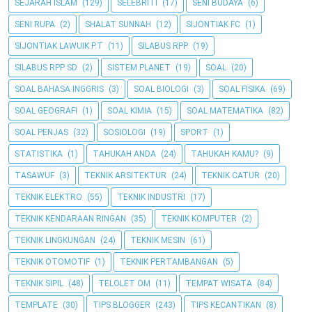
SEJARAH ISLAM
(129)
SELEBRITI
(17)
SENI BUDAYA
(6)
SENI RUPA
(2)
SHALAT SUNNAH
(12)
SIJONTIAK FC
(1)
SIJONTIAK LAWUIK P.T
(11)
SILABUS RPP
(19)
SILABUS RPP SD
(2)
SISTEM PLANET
(19)
SOAL
(20)
SOAL BAHASA INGGRIS
(3)
SOAL BIOLOGI
(3)
SOAL FISIKA
(69)
SOAL GEOGRAFI
(1)
SOAL KIMIA
(15)
SOAL MATEMATIKA
(82)
SOAL PENJAS
(32)
SOSIOLOGI
(19)
SPORT
(1)
STATISTIKA
(1)
TAHUKAH ANDA
(24)
TAHUKAH KAMU?
(9)
TASAWUF
(3)
TEKNIK ARSITEKTUR
(24)
TEKNIK CATUR
(20)
TEKNIK ELEKTRO
(55)
TEKNIK INDUSTRI
(17)
TEKNIK KENDARAAN RINGAN
(35)
TEKNIK KOMPUTER
(2)
TEKNIK LINGKUNGAN
(24)
TEKNIK MESIN
(61)
TEKNIK OTOMOTIF
(1)
TEKNIK PERTAMBANGAN
(5)
TEKNIK SIPIL
(48)
TELOLET OM
(11)
TEMPAT WISATA
(84)
TEMPLATE
(30)
TIPS BLOGGER
(243)
TIPS KECANTIKAN
(8)