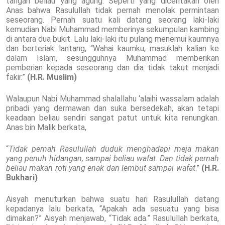
tangan beliau yang agung. Seperti yang diceritakan oleh
Anas bahwa Rasulullah tidak pernah menolak permintaan
seseorang. Pernah suatu kali datang seorang laki-laki
kemudian Nabi Muhammad memberinya sekumpulan kambing
di antara dua bukit. Lalu laki-laki itu pulang menemui kaumnya
dan berteriak lantang, “Wahai kaumku, masuklah kalian ke
dalam Islam, sesungguhnya Muhammad memberikan
pemberian kepada seseorang dan dia tidak takut menjadi
fakir.”
(H.R. Muslim)
Walaupun Nabi Muhammad shalallahu ‘alaihi wassalam adalah
pribadi yang dermawan dan suka bersedekah, akan tetapi
keadaan beliau sendiri sangat patut untuk kita renungkan.
Anas bin Malik berkata,
“
Tidak pernah Rasulullah duduk menghadapi meja makan
yang penuh hidangan, sampai beliau wafat. Dan tidak pernah
beliau makan roti yang enak dan lembut sampai wafat
.”
(H.R.
Bukhari)
Aisyah menuturkan bahwa suatu hari Rasulullah datang
kepadanya lalu berkata, “Apakah ada sesuatu yang bisa
dimakan?” Aisyah menjawab, “Tidak ada.” Rasulullah berkata,