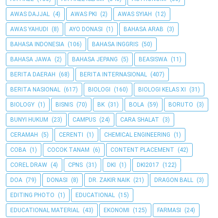
AWAS DAJJAL
(4)
AWAS PKI
(2)
AWAS SYIAH
(12)
AWAS YAHUDI
(8)
AYO DONASI
(1)
BAHASA ARAB
(3)
BAHASA INDONESIA
(106)
BAHASA INGGRIS
(50)
BAHASA JAWA
(2)
BAHASA JEPANG
(5)
BEASISWA
(11)
BERITA DAERAH
(68)
BERITA INTERNASIONAL
(407)
BERITA NASIONAL
(617)
BIOLOGI
(160)
BIOLOGI KELAS XI
(31)
BIOLOGY
(1)
BISNIS
(70)
BK
(31)
BOLA
(59)
BORUTO
(3)
BUNYI HUKUM
(23)
CAMPUS
(24)
CARA SHALAT
(3)
CERAMAH
(5)
CERENTI
(1)
CHEMICAL ENGINEERING
(1)
COBA
(1)
COCOK TANAM
(6)
CONTENT PLACEMENT
(42)
COREL DRAW
(4)
CPNS
(31)
DKI
(1)
DKI2017
(122)
DOA
(79)
DONASI
(8)
DR. ZAKIR NAIK
(21)
DRAGON BALL
(3)
EDITING PHOTO
(1)
EDUCATIONAL
(15)
EDUCATIONAL MATERIAL
(43)
EKONOMI
(125)
FARMASI
(24)