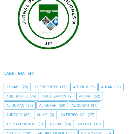
LABEL MATERI
25 NABI
(25)
25 PROPHETS
(17)
AFF 2016
(6)
AHLAK
(32)
AHLI HADITS
(76)
AKHIR ZAMAN
(2)
AKIDAH
(62)
AL QUR'AN
(85)
AL QURAN
(60)
AL-QURAN
(37)
ANDROID
(82)
ANIME
(3)
ANTROPOLOGI
(27)
APLIKASI PAYROLL
(1)
AQIDAH
(53)
ARTICLE
(48)
ARTIKEL
(150)
ARTIKEL ISLAMI
(540)
ASTRONOMI
(30)