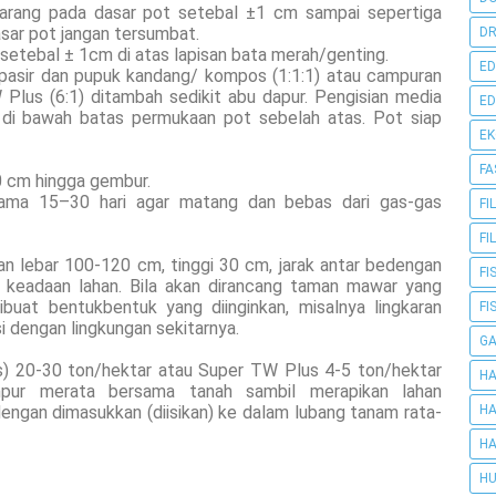
/arang pada dasar pot setebal ±1 cm sampai sepertiga
asar pot jangan tersumbat.
DR
 setebal ± 1cm di atas lapisan bata merah/genting.
ED
 pasir dan pupuk kandang/ kompos (1:1:1) atau campuran
Plus (6:1) ditambah sedikit abu dapur. Pengisian media
ED
di bawah batas permukaan pot sebelah atas. Pot siap
E
FA
0 cm hingga gembur.
elama 15–30 hari agar matang dan bebas dari gas-gas
FI
FI
 lebar 100-120 cm, tinggi 30 cm, jarak antar bedengan
FI
 keadaan lahan. Bila akan dirancang taman mawar yang
ibuat bentukbentuk yang diinginkan, misalnya lingkaran
FI
i dengan lingkungan sekitarnya.
G
) 20-30 ton/hektar atau Super TW Plus 4-5 ton/hektar
HA
mpur merata bersama tanah sambil merapikan lahan
engan dimasukkan (diisikan) ke dalam lubang tanam rata-
HA
HA
HU