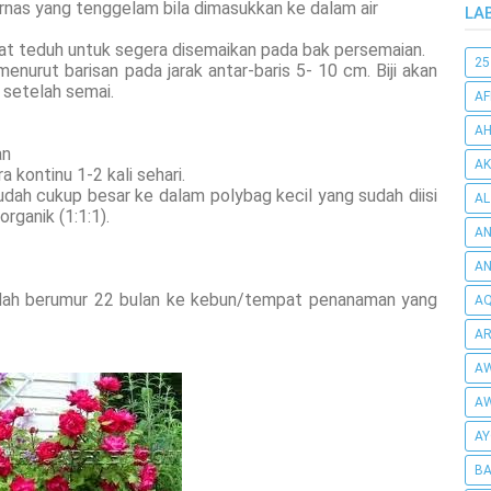
u bernas yang tenggelam bila dimasukkan ke dalam air
LA
tempat teduh untuk segera disemaikan pada bak persemaian.
25
enurut barisan pada jarak antar-baris 5- 10 cm. Biji akan
setelah semai.
AF
AH
an
AK
kontinu 1-2 kali sehari.
sudah cukup besar ke dalam polybag kecil yang sudah diisi
AL
rganik (1:1:1).
AN
A
dah berumur 22 bulan ke kebun/tempat penanaman yang
AQ
AR
AW
AW
AY
BA