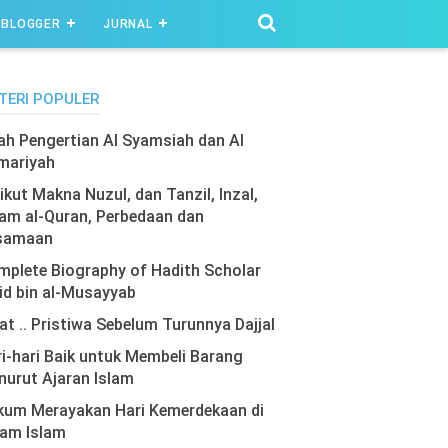
BLOGGER
JURNAL
TERI POPULER
lah Pengertian Al Syamsiah dan Al
mariyah
ikut Makna Nuzul, dan Tanzil, Inzal,
am al-Quran, Perbedaan dan
samaan
plete Biography of Hadith Scholar
id bin al-Musayyab
at .. Pristiwa Sebelum Turunnya Dajjal
i-hari Baik untuk Membeli Barang
urut Ajaran Islam
kum Merayakan Hari Kemerdekaan di
lam Islam