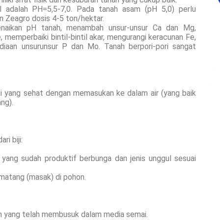
l adalah PH=5,5-7,0. Pada tanah asam (pH 5,0) perlu
n Zeagro dosis 4-5 ton/hektar.
enaikan pH tanah, menambah unsur-unsur Ca dan Mg,
memperbaiki bintil-bintil akar, mengurangi keracunan Fe,
iaan unsurunsur P dan Mo. Tanah berpori-pori sangat
biji yang sehat dengan memasukan ke dalam air (yang baik
ng).
i biji:
 yang sudah produktif berbunga dan jenis unggul sesuai
 matang (masak) di pohon.
buah yang telah membusuk dalam media semai.