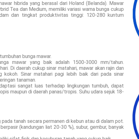
awar hibrida yang berasal dari Holand (Belanda). Mawar
brid Tea dan Medium, memiliki variasi warna bunga cukup
dam dan tingkat produktivitas tinggi: 120-280 kuntum
ertumbuhan bunga mawar.
bunga mawar yang baik adalah 1500-3000 mm/tahun.
ari. Di daerah cukup sinar matahari, mawar akan rajin dan
 kokoh. Sinar matahari pagi lebih baik dari pada sinar
eringan tanaman.
ptasi sangat luas terhadap lingkungan tumbuh, dapat
ropis maupun di daerah panas/tropis. Suhu udara sejuk 18-
 pada tanah secara permanen di kebun atau di dalam pot.
erpasir (kandungan liat 20-30 %), subur, gembur, banyak
liki sifat fisik dan kesuburan tanah yang cukup baik.