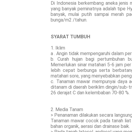
Di Indonesia berkembang aneka jenis m
yang banyak peminatnya adalah tipe Hy
banyak, mulai putih sampai merah pa
bunga/m2 /tahun.
SYARAT TUMBUH
1. Iklim
a . Angin tidak mempengaruhi dalam p
b. Curah hujan bagi pertumbuhan 
Memerlukan sinar matahari 5-6 jam per h
lebih cepat berbunga serta berbatang
matahari sore, yang menyebabkan peng
c. Tanaman mawar mempunyai daya ada
ditanam di daerah beriklim dingin/sub-t
26 derajat C dan kelembaban 70-80 %.
2. Media Tanam
> Penanaman dilakukan secara langsung
Tanaman mawar cocok pada tanah liat b
bahan organik, aerasi dan drainase baik.
> Pada tanah latosol, andosol yang memi