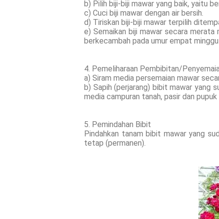
b) Pilih biji-biji mawar yang baik, yait
c) Cuci biji mawar dengan air bersih.
d) Tiriskan biji-biji mawar terpilih di
e) Semaikan biji mawar secara merata m
berkecambah pada umur empat minggu 
4. Pemeliharaan Pembibitan/Penyemai
a) Siram media persemaian mawar secara 
b) Sapih (perjarang) bibit mawar yang 
media campuran tanah, pasir dan pupuk o
5. Pemindahan Bibit
Pindahkan tanam bibit mawar yang su
tetap (permanen).