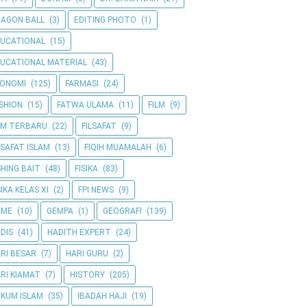
AGON BALL
(3)
EDITING PHOTO
(1)
UCATIONAL
(15)
UCATIONAL MATERIAL
(43)
KONOMI
(125)
FARMASI
(24)
SHION
(15)
FATWA ULAMA
(11)
FILM
(9)
LM TERBARU
(22)
FILSAFAT
(9)
LSAFAT ISLAM
(13)
FIQIH MUAMALAH
(6)
SHING BAIT
(48)
FISIKA
(83)
SIKA KELAS XI
(2)
FPI NEWS
(9)
AME
(10)
GEMPA
(1)
GEOGRAFI
(139)
DIS
(41)
HADITH EXPERT
(24)
RI BESAR
(7)
HARI GURU
(2)
RI KIAMAT
(7)
HISTORY
(205)
KUM ISLAM
(35)
IBADAH HAJI
(19)