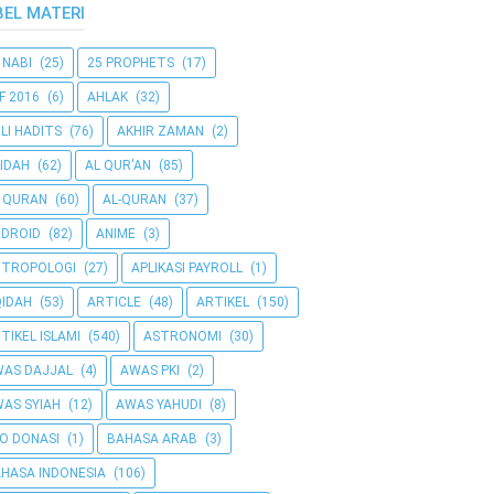
BEL MATERI
 NABI
(25)
25 PROPHETS
(17)
F 2016
(6)
AHLAK
(32)
LI HADITS
(76)
AKHIR ZAMAN
(2)
IDAH
(62)
AL QUR'AN
(85)
 QURAN
(60)
AL-QURAN
(37)
DROID
(82)
ANIME
(3)
NTROPOLOGI
(27)
APLIKASI PAYROLL
(1)
IDAH
(53)
ARTICLE
(48)
ARTIKEL
(150)
TIKEL ISLAMI
(540)
ASTRONOMI
(30)
AS DAJJAL
(4)
AWAS PKI
(2)
AS SYIAH
(12)
AWAS YAHUDI
(8)
O DONASI
(1)
BAHASA ARAB
(3)
HASA INDONESIA
(106)