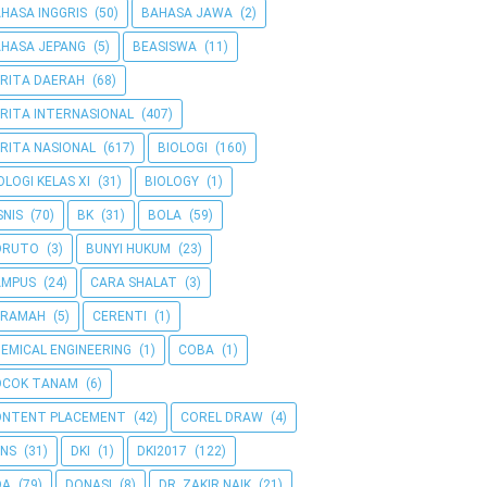
HASA INGGRIS
(50)
BAHASA JAWA
(2)
HASA JEPANG
(5)
BEASISWA
(11)
RITA DAERAH
(68)
RITA INTERNASIONAL
(407)
RITA NASIONAL
(617)
BIOLOGI
(160)
OLOGI KELAS XI
(31)
BIOLOGY
(1)
SNIS
(70)
BK
(31)
BOLA
(59)
ORUTO
(3)
BUNYI HUKUM
(23)
AMPUS
(24)
CARA SHALAT
(3)
ERAMAH
(5)
CERENTI
(1)
EMICAL ENGINEERING
(1)
COBA
(1)
OCOK TANAM
(6)
ONTENT PLACEMENT
(42)
COREL DRAW
(4)
NS
(31)
DKI
(1)
DKI2017
(122)
OA
(79)
DONASI
(8)
DR. ZAKIR NAIK
(21)