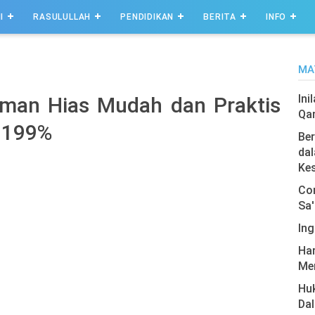
I
RASULULLAH
PENDIDIKAN
BERITA
INFO
MA
Ini
aman Hias Mudah dan Praktis
Qa
p 199%
Ber
dal
Ke
Com
Sa'
Ing
Har
Men
Hu
Da