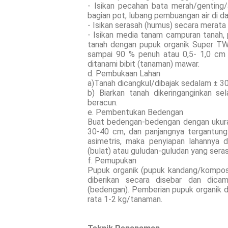
- Isikan pecahan bata merah/genting
bagian pot, lubang pembuangan air di d
- Isikan serasah (humus) secara merata
- Isikan media tanam campuran tanah,
tanah dengan pupuk organik Super TW 
sampai 90 % penuh atau 0,5- 1,0 cm 
ditanami bibit (tanaman) mawar.
d. Pembukaan Lahan
a)Tanah dicangkul/dibajak sedalam ± 3
b) Biarkan tanah dikeringanginkan s
beracun.
e. Pembentukan Bedengan
Buat bedengan-bedengan dengan ukuran
30-40 cm, dan panjangnya tergantung
asimetris, maka penyiapan lahannya d
(bulat) atau guludan-guludan yang seras
f. Pemupukan
Pupuk organik (pupuk kandang/kompos
diberikan secara disebar dan dica
(bedengan). Pemberian pupuk organik d
rata 1-2 kg/tanaman.