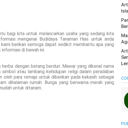
Ar
Isl
Pan
Ber
tu bagi kita untuk melancarkan usaha yang sedang kita
Mas
informasi mengenai Budidaya Tanaman Hias untuk anda
Ag
kami berikan semoga dapat sedikit membantu apa yang
informasi di bawah ini.
Art
Sen
Len
 herba dengan batang berduri. Mawar yang dikenal nama
 simbol atau lambang kehidupan religi dalam peradaban
an oleh para remaja untuk diberikan pada kekasih sebagai
CO
tanam dihalaman rumah. Bunga yang berwarna merah yang
 mudah untuk ditanam.
PU