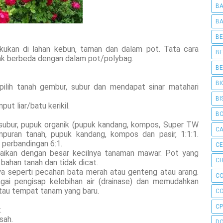
BA
BA
BE
ukan di lahan kebun, taman dan dalam pot. Tata cara
BE
ak berbeda dengan dalam pot/polybag.
BE
BI
ilih tanah gembur, subur dan mendapat sinar matahari
BI
ut liar/batu kerikil.
B
subur, pupuk organik (pupuk kandang, kompos, Super TW
C
mpuran tanah, pupuk kandang, kompos dan pasir, 1:1:1.
perbandingan 6:1.
C
uaikan dengan besar kecilnya tanaman mawar. Pot yang
CH
 bahan tanah dan tidak dicat.
ya seperti pecahan bata merah atau genteng atau arang.
C
gai pengisap kelebihan air (drainase) dan memudahkan
au tempat tanam yang baru.
C
CP
.
sah.
D