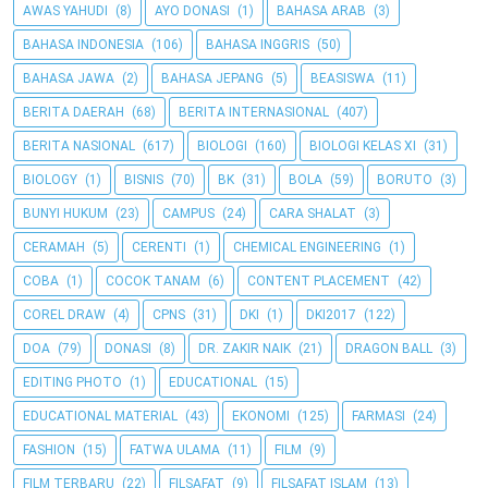
AWAS YAHUDI
(8)
AYO DONASI
(1)
BAHASA ARAB
(3)
BAHASA INDONESIA
(106)
BAHASA INGGRIS
(50)
BAHASA JAWA
(2)
BAHASA JEPANG
(5)
BEASISWA
(11)
BERITA DAERAH
(68)
BERITA INTERNASIONAL
(407)
BERITA NASIONAL
(617)
BIOLOGI
(160)
BIOLOGI KELAS XI
(31)
BIOLOGY
(1)
BISNIS
(70)
BK
(31)
BOLA
(59)
BORUTO
(3)
BUNYI HUKUM
(23)
CAMPUS
(24)
CARA SHALAT
(3)
CERAMAH
(5)
CERENTI
(1)
CHEMICAL ENGINEERING
(1)
COBA
(1)
COCOK TANAM
(6)
CONTENT PLACEMENT
(42)
COREL DRAW
(4)
CPNS
(31)
DKI
(1)
DKI2017
(122)
DOA
(79)
DONASI
(8)
DR. ZAKIR NAIK
(21)
DRAGON BALL
(3)
EDITING PHOTO
(1)
EDUCATIONAL
(15)
EDUCATIONAL MATERIAL
(43)
EKONOMI
(125)
FARMASI
(24)
FASHION
(15)
FATWA ULAMA
(11)
FILM
(9)
FILM TERBARU
(22)
FILSAFAT
(9)
FILSAFAT ISLAM
(13)