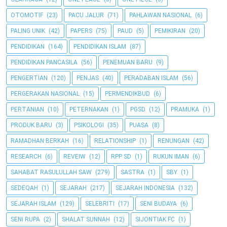
OTOMOTIF
(23)
PACU JALUR
(71)
PAHLAWAN NASIONAL
(6)
PALING UNIK
(42)
PAPERS
(75)
PAUD
(5)
PEMIKIRAN
(20)
PENDIDIKAN
(164)
PENDIDIKAN ISLAM
(87)
PENDIDIKAN PANCASILA
(56)
PENEMUAN BARU
(9)
PENGERTIAN
(120)
PENJAS
(40)
PERADABAN ISLAM
(56)
PERGERAKAN NASIONAL
(15)
PERMENDIKBUD
(6)
PERTANIAN
(10)
PETERNAKAN
(1)
PGSD
(12)
PRAMUKA
(1)
PRODUK BARU
(3)
PSIKOLOGI
(35)
PUASA
(8)
RAMADHAN BERKAH
(16)
RELATIONSHIP
(1)
RENUNGAN
(42)
RESEARCH
(6)
REVEIW
(12)
RPP SD
(1)
RUKUN IMAN
(6)
SAHABAT RASULULLAH SAW
(279)
SASTRA
(1)
SBY
(1)
SEDEQAH
(1)
SEJARAH
(217)
SEJARAH INDONESIA
(132)
SEJARAH ISLAM
(129)
SELEBRITI
(17)
SENI BUDAYA
(6)
SENI RUPA
(2)
SHALAT SUNNAH
(12)
SIJONTIAK FC
(1)