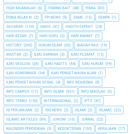
FIQIH MUAMALAH
(6)
FISHING BAIT
(48)
FISIKA
(83)
FISIKA KELAS XI
(2)
FPI NEWS
(9)
GAME
(10)
GEMPA
(1)
GEOGRAFI
(139)
HADIS
(41)
HADITH EXPERT
(24)
HARI BESAR
(7)
HARI GURU
(2)
HARI KIAMAT
(7)
HISTORY
(205)
HUKUM ISLAM
(35)
IBADAH HAJI
(19)
IKASTAR
(2)
ILMU DAKWAH
(3)
ILMU FILSAFAT
(13)
ILMU GEOLOGI
(26)
ILMU HADITS
(44)
ILMU HUKUM
(59)
ILMU KOMUNIKASI
(34)
ILMU PENGETAHUAN ALAM
(1)
ILMU PENGETAHUAN SOSIAL
(4)
INFO BEASISWA
(8)
INFO CAMPUS
(17)
INFO ISLAMI
(501)
INFO SEKOLAH
(5)
INFO TEKNO
(130)
INTERNASIONAL
(2)
IPTS
(47)
ISI PERJANJIAN
(2)
ISIS NEWS
(2)
ISLAMI
(2)
ISLAMIC
(22)
ISLAMIC ARTICLES
(89)
JOKOWI
(10)
JURNAL
(22)
KALENDER PENDIDIKAN
(3)
KEDOKTERAN
(100)
KERAJAAN
(17)