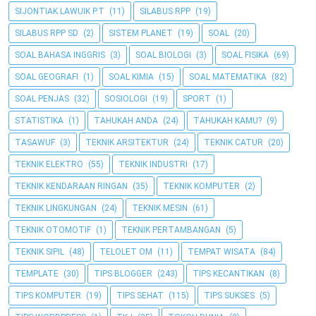
SIJONTIAK LAWUIK P.T
(11)
SILABUS RPP
(19)
SILABUS RPP SD
(2)
SISTEM PLANET
(19)
SOAL
(20)
SOAL BAHASA INGGRIS
(3)
SOAL BIOLOGI
(3)
SOAL FISIKA
(69)
SOAL GEOGRAFI
(1)
SOAL KIMIA
(15)
SOAL MATEMATIKA
(82)
SOAL PENJAS
(32)
SOSIOLOGI
(19)
SPORT
(1)
STATISTIKA
(1)
TAHUKAH ANDA
(24)
TAHUKAH KAMU?
(9)
TASAWUF
(3)
TEKNIK ARSITEKTUR
(24)
TEKNIK CATUR
(20)
TEKNIK ELEKTRO
(55)
TEKNIK INDUSTRI
(17)
TEKNIK KENDARAAN RINGAN
(35)
TEKNIK KOMPUTER
(2)
TEKNIK LINGKUNGAN
(24)
TEKNIK MESIN
(61)
TEKNIK OTOMOTIF
(1)
TEKNIK PERTAMBANGAN
(5)
TEKNIK SIPIL
(48)
TELOLET OM
(11)
TEMPAT WISATA
(84)
TEMPLATE
(30)
TIPS BLOGGER
(243)
TIPS KECANTIKAN
(8)
TIPS KOMPUTER
(19)
TIPS SEHAT
(115)
TIPS SUKSES
(5)