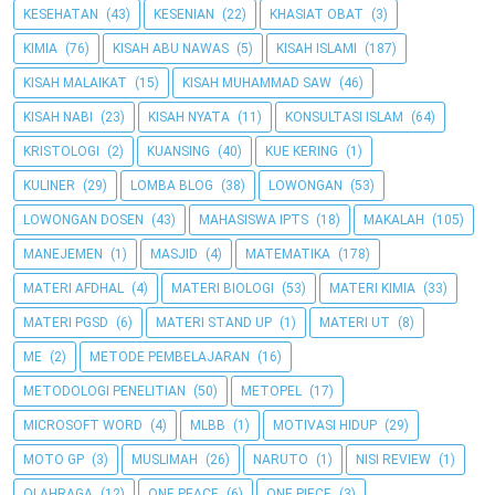
KESEHATAN
(43)
KESENIAN
(22)
KHASIAT OBAT
(3)
KIMIA
(76)
KISAH ABU NAWAS
(5)
KISAH ISLAMI
(187)
KISAH MALAIKAT
(15)
KISAH MUHAMMAD SAW
(46)
KISAH NABI
(23)
KISAH NYATA
(11)
KONSULTASI ISLAM
(64)
KRISTOLOGI
(2)
KUANSING
(40)
KUE KERING
(1)
KULINER
(29)
LOMBA BLOG
(38)
LOWONGAN
(53)
LOWONGAN DOSEN
(43)
MAHASISWA IPTS
(18)
MAKALAH
(105)
MANEJEMEN
(1)
MASJID
(4)
MATEMATIKA
(178)
MATERI AFDHAL
(4)
MATERI BIOLOGI
(53)
MATERI KIMIA
(33)
MATERI PGSD
(6)
MATERI STAND UP
(1)
MATERI UT
(8)
ME
(2)
METODE PEMBELAJARAN
(16)
METODOLOGI PENELITIAN
(50)
METOPEL
(17)
MICROSOFT WORD
(4)
MLBB
(1)
MOTIVASI HIDUP
(29)
MOTO GP
(3)
MUSLIMAH
(26)
NARUTO
(1)
NISI REVIEW
(1)
OLAHRAGA
(12)
ONE PEACE
(6)
ONE PIECE
(3)