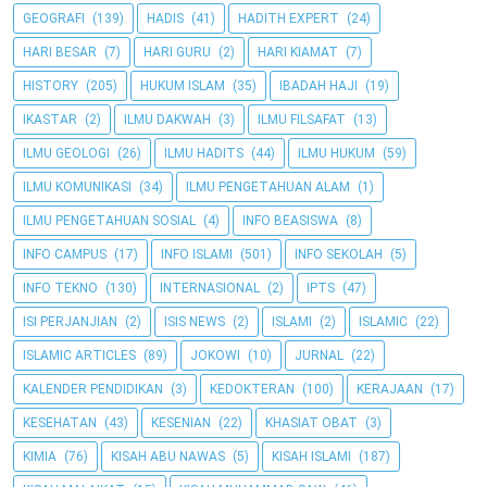
GEOGRAFI
(139)
HADIS
(41)
HADITH EXPERT
(24)
HARI BESAR
(7)
HARI GURU
(2)
HARI KIAMAT
(7)
HISTORY
(205)
HUKUM ISLAM
(35)
IBADAH HAJI
(19)
IKASTAR
(2)
ILMU DAKWAH
(3)
ILMU FILSAFAT
(13)
ILMU GEOLOGI
(26)
ILMU HADITS
(44)
ILMU HUKUM
(59)
ILMU KOMUNIKASI
(34)
ILMU PENGETAHUAN ALAM
(1)
ILMU PENGETAHUAN SOSIAL
(4)
INFO BEASISWA
(8)
INFO CAMPUS
(17)
INFO ISLAMI
(501)
INFO SEKOLAH
(5)
INFO TEKNO
(130)
INTERNASIONAL
(2)
IPTS
(47)
ISI PERJANJIAN
(2)
ISIS NEWS
(2)
ISLAMI
(2)
ISLAMIC
(22)
ISLAMIC ARTICLES
(89)
JOKOWI
(10)
JURNAL
(22)
KALENDER PENDIDIKAN
(3)
KEDOKTERAN
(100)
KERAJAAN
(17)
KESEHATAN
(43)
KESENIAN
(22)
KHASIAT OBAT
(3)
KIMIA
(76)
KISAH ABU NAWAS
(5)
KISAH ISLAMI
(187)