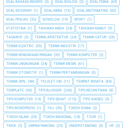
SOAL BAHASA INGGRIS
(3)
SOAL BIOLOGI
(3)
SOAL FISIKA
(69)
SOAL GEOGRAFI
(1)
SOAL KIMIA
(15)
SOAL MATEMATIKA
(82)
SOAL PENJAS
(32)
SOSIOLOGI
(19)
SPORT
(1)
STATISTIKA
(1)
TAHUKAH ANDA
(24)
TAHUKAH KAMU?
(9)
TASAWUF
(3)
TEKNIK ARSITEKTUR
(24)
TEKNIK CATUR
(20)
TEKNIK ELEKTRO
(55)
TEKNIK INDUSTRI
(17)
TEKNIK KENDARAAN RINGAN
(35)
TEKNIK KOMPUTER
(2)
TEKNIK LINGKUNGAN
(24)
TEKNIK MESIN
(61)
TEKNIK OTOMOTIF
(1)
TEKNIK PERTAMBANGAN
(5)
TEKNIK SIPIL
(48)
TELOLET OM
(11)
TEMPAT WISATA
(84)
TEMPLATE
(30)
TIPS BLOGGER
(243)
TIPS KECANTIKAN
(8)
TIPS KOMPUTER
(19)
TIPS SEHAT
(115)
TIPS SUKSES
(5)
TIPS WORDPRESS
(1)
TKJ
(35)
TOKOH DUNIA
(2)
TOKOH ISLAM
(29)
TOKOH NASIONAL
(18)
TOUR
(1)
TRICK
(3)
UMPAN PANCING
(23)
UNDERSTANDING
(5)
UR
(2)