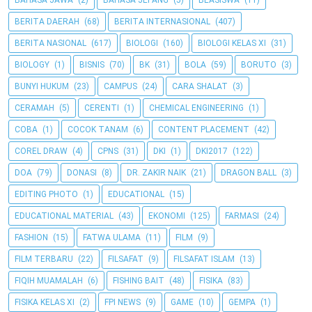
BAHASA JAWA
(2)
BAHASA JEPANG
(5)
BEASISWA
(11)
BERITA DAERAH
(68)
BERITA INTERNASIONAL
(407)
BERITA NASIONAL
(617)
BIOLOGI
(160)
BIOLOGI KELAS XI
(31)
BIOLOGY
(1)
BISNIS
(70)
BK
(31)
BOLA
(59)
BORUTO
(3)
BUNYI HUKUM
(23)
CAMPUS
(24)
CARA SHALAT
(3)
CERAMAH
(5)
CERENTI
(1)
CHEMICAL ENGINEERING
(1)
COBA
(1)
COCOK TANAM
(6)
CONTENT PLACEMENT
(42)
COREL DRAW
(4)
CPNS
(31)
DKI
(1)
DKI2017
(122)
DOA
(79)
DONASI
(8)
DR. ZAKIR NAIK
(21)
DRAGON BALL
(3)
EDITING PHOTO
(1)
EDUCATIONAL
(15)
EDUCATIONAL MATERIAL
(43)
EKONOMI
(125)
FARMASI
(24)
FASHION
(15)
FATWA ULAMA
(11)
FILM
(9)
FILM TERBARU
(22)
FILSAFAT
(9)
FILSAFAT ISLAM
(13)
FIQIH MUAMALAH
(6)
FISHING BAIT
(48)
FISIKA
(83)
FISIKA KELAS XI
(2)
FPI NEWS
(9)
GAME
(10)
GEMPA
(1)