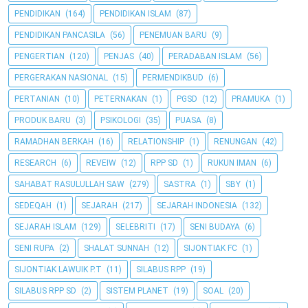
PENDIDIKAN
(164)
PENDIDIKAN ISLAM
(87)
PENDIDIKAN PANCASILA
(56)
PENEMUAN BARU
(9)
PENGERTIAN
(120)
PENJAS
(40)
PERADABAN ISLAM
(56)
PERGERAKAN NASIONAL
(15)
PERMENDIKBUD
(6)
PERTANIAN
(10)
PETERNAKAN
(1)
PGSD
(12)
PRAMUKA
(1)
PRODUK BARU
(3)
PSIKOLOGI
(35)
PUASA
(8)
RAMADHAN BERKAH
(16)
RELATIONSHIP
(1)
RENUNGAN
(42)
RESEARCH
(6)
REVEIW
(12)
RPP SD
(1)
RUKUN IMAN
(6)
SAHABAT RASULULLAH SAW
(279)
SASTRA
(1)
SBY
(1)
SEDEQAH
(1)
SEJARAH
(217)
SEJARAH INDONESIA
(132)
SEJARAH ISLAM
(129)
SELEBRITI
(17)
SENI BUDAYA
(6)
SENI RUPA
(2)
SHALAT SUNNAH
(12)
SIJONTIAK FC
(1)
SIJONTIAK LAWUIK P.T
(11)
SILABUS RPP
(19)
SILABUS RPP SD
(2)
SISTEM PLANET
(19)
SOAL
(20)