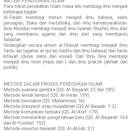
MATERI PENDIDIKAN ISLAM
Para tokoh pendidikan Islam masa lalu membagi ilmu menjadi
beberapa bagian.
Al-Farabi membagi materi menjadi ilmu bahasa, sains
persiapan, fisika dan metafisika, dan ilmu kemasyarakatan.
Ibnu Kholdun membagi menjadi ilmu syariah, filsafat, ilmu alat
yang membantu agama dan ilmu alat yang membantu
faldafah.
Sedangkan secara umum al-Ghazali membagi menjadi ilmu
fardu ‘ain (agama: al-qur’an, hadits dan ilmu bahasa) dan fardu
kifayah (dunia: sains dan sosial). Dan Ibnu Sina membagi
menjadi ilmu teori (mipa dan ) dan ilmu praktik (akhlak dan
politik).
METODE DALAM PROSES PENDIDIKAN ISLAM
Metode suasana gembira (QS. Al-Baqarah: 25 dan 185)
Metode lemah lembut (QS. Al-Imran: 159)
Metode bermakna (QS. Muhammad: 16)
Metode prasyarat atau muqadimah (QS.Al-Baqaah: 1-2)
Metode komunikasi terbuka (QS. Al-A’raf: 179)
Metode memberikan pengetahuan baru (QS. Al-Baqarah: 164
dan Al-Fushilat: 153)
Metode uswatun hasanah (QS. Al-Ahzab: 21)