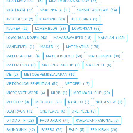
KISAH MALAIKAT
(15)
KISAH MUHAMMAD SAW
(46)
KISAH NABI
(23)
KISAH NYATA
(11)
KONSULTASI ISLAM
(64)
KRISTOLOGI
(2)
KUANSING
(40)
KUE KERING
(1)
KULINER
(29)
LOMBA BLOG
(38)
LOWONGAN
(53)
LOWONGAN DOSEN
(43)
MAHASISWA IPTS
(18)
MAKALAH
(105)
MANEJEMEN
(1)
MASJID
(4)
MATEMATIKA
(178)
MATERI AFDHAL
(4)
MATERI BIOLOGI
(53)
MATERI KIMIA
(33)
MATERI PGSD
(6)
MATERI STAND UP
(1)
MATERI UT
(8)
ME
(2)
METODE PEMBELAJARAN
(16)
METODOLOGI PENELITIAN
(50)
METOPEL
(17)
MICROSOFT WORD
(4)
MLBB
(1)
MOTIVASI HIDUP
(29)
MOTO GP
(3)
MUSLIMAH
(26)
NARUTO
(1)
NISI REVIEW
(1)
OLAHRAGA
(12)
ONE PEACE
(6)
ONE PIECE
(3)
OTOMOTIF
(23)
PACU JALUR
(71)
PAHLAWAN NASIONAL
(6)
PALING UNIK
(42)
PAPERS
(75)
PAUD
(5)
PEMIKIRAN
(20)