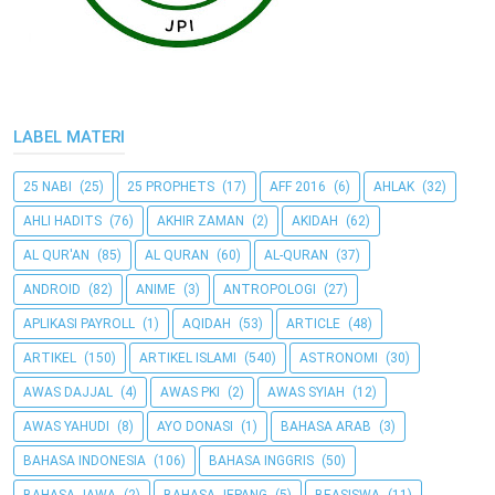
LABEL MATERI
25 NABI
(25)
25 PROPHETS
(17)
AFF 2016
(6)
AHLAK
(32)
AHLI HADITS
(76)
AKHIR ZAMAN
(2)
AKIDAH
(62)
AL QUR'AN
(85)
AL QURAN
(60)
AL-QURAN
(37)
ANDROID
(82)
ANIME
(3)
ANTROPOLOGI
(27)
APLIKASI PAYROLL
(1)
AQIDAH
(53)
ARTICLE
(48)
ARTIKEL
(150)
ARTIKEL ISLAMI
(540)
ASTRONOMI
(30)
AWAS DAJJAL
(4)
AWAS PKI
(2)
AWAS SYIAH
(12)
AWAS YAHUDI
(8)
AYO DONASI
(1)
BAHASA ARAB
(3)
BAHASA INDONESIA
(106)
BAHASA INGGRIS
(50)