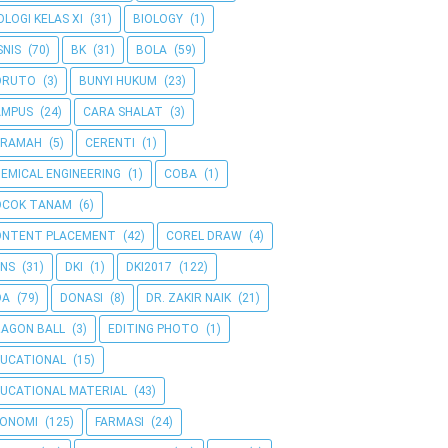
OLOGI KELAS XI
(31)
BIOLOGY
(1)
SNIS
(70)
BK
(31)
BOLA
(59)
ORUTO
(3)
BUNYI HUKUM
(23)
AMPUS
(24)
CARA SHALAT
(3)
ERAMAH
(5)
CERENTI
(1)
EMICAL ENGINEERING
(1)
COBA
(1)
OCOK TANAM
(6)
ONTENT PLACEMENT
(42)
COREL DRAW
(4)
NS
(31)
DKI
(1)
DKI2017
(122)
OA
(79)
DONASI
(8)
DR. ZAKIR NAIK
(21)
AGON BALL
(3)
EDITING PHOTO
(1)
UCATIONAL
(15)
UCATIONAL MATERIAL
(43)
KONOMI
(125)
FARMASI
(24)