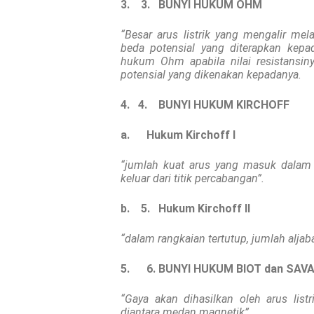
3. 3.
BUNYI HUKUM OHM
“Besar arus listrik yang mengalir me
beda potensial yang diterapkan kep
hukum Ohm apabila nilai resistansin
potensial yang dikenakan kepadanya.
4. 4.
BUNYI HUKUM KIRCHOFF
a.
Hukum Kirchoff I
“jumlah kuat arus yang masuk dalam 
keluar dari titik percabangan”.
b. 5.
Hukum Kirchoff II
“dalam rangkaian tertutup, jumlah aljab
5.
6. BUNYI HUKUM BIOT dan SAV
“Gaya akan dihasilkan oleh arus lis
diantara medan magnetik”.