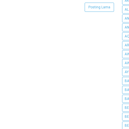
AK
Posting Lama
AL
AN
A
AQ
AR
AW
AW
AY
BA
BA
BA
BE
BE
BE