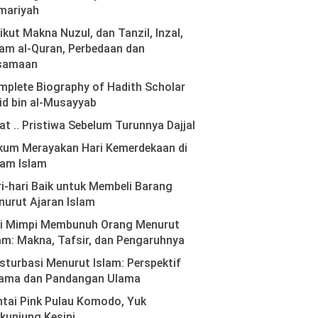
mariyah
ikut Makna Nuzul, dan Tanzil, Inzal,
am al-Quran, Perbedaan dan
samaan
plete Biography of Hadith Scholar
id bin al-Musayyab
at .. Pristiwa Sebelum Turunnya Dajjal
kum Merayakan Hari Kemerdekaan di
lam Islam
i-hari Baik untuk Membeli Barang
urut Ajaran Islam
ti Mimpi Membunuh Orang Menurut
am: Makna, Tafsir, dan Pengaruhnya
turbasi Menurut Islam: Perspektif
ama dan Pandangan Ulama
tai Pink Pulau Komodo, Yuk
kunjung Kesini