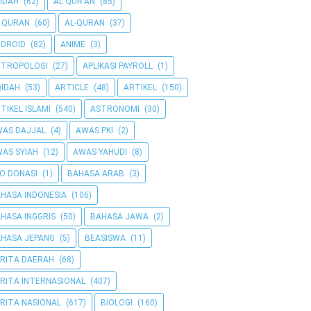
IDAH
(62)
AL QUR'AN
(85)
 QURAN
(60)
AL-QURAN
(37)
DROID
(82)
ANIME
(3)
NTROPOLOGI
(27)
APLIKASI PAYROLL
(1)
IDAH
(53)
ARTICLE
(48)
ARTIKEL
(150)
TIKEL ISLAMI
(540)
ASTRONOMI
(30)
AS DAJJAL
(4)
AWAS PKI
(2)
AS SYIAH
(12)
AWAS YAHUDI
(8)
O DONASI
(1)
BAHASA ARAB
(3)
HASA INDONESIA
(106)
HASA INGGRIS
(50)
BAHASA JAWA
(2)
HASA JEPANG
(5)
BEASISWA
(11)
RITA DAERAH
(68)
RITA INTERNASIONAL
(407)
RITA NASIONAL
(617)
BIOLOGI
(160)