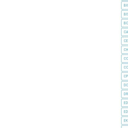
BI
BI
B
C
C
CH
C
C
CP
D
DR
ED
ED
E