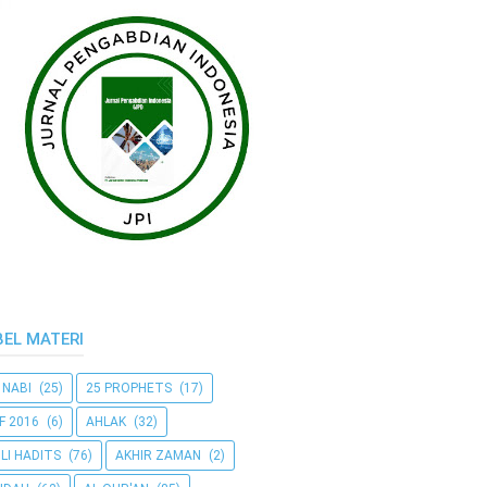
BEL MATERI
 NABI
(25)
25 PROPHETS
(17)
F 2016
(6)
AHLAK
(32)
LI HADITS
(76)
AKHIR ZAMAN
(2)