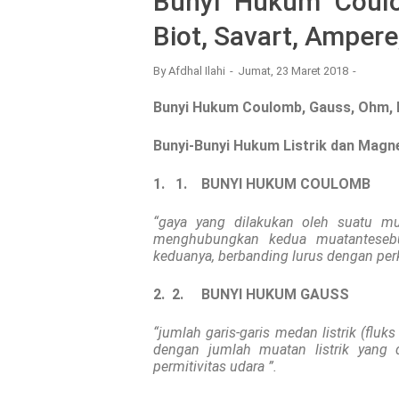
Bunyi Hukum Coulo
Biot, Savart, Ampere
By
Afdhal Ilahi
Jumat, 23 Maret 2018
B
unyi Hukum
Coulomb, Gauss, Ohm, K
Bunyi-Bunyi Hukum Listrik dan Magn
1. 1.
BUNYI HUKUM COULOMB
“gaya yang dilakukan oleh suatu mua
menghubungkan kedua muatantesebut
keduanya, berbanding lurus dengan per
2. 2.
BUNYI HUKUM GAUSS
“jumlah garis-garis medan listrik (flu
dengan jumlah muatan listrik yang d
permitivitas udara
”.