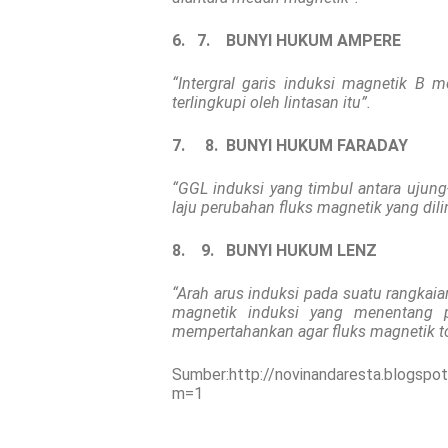
6. 7.
BUNYI HUKUM AMPERE
“Intergral garis induksi magnetik B 
terlingkupi oleh lintasan itu”.
7. 8.
BUNYI HUKUM FARADAY
“GGL induksi yang timbul antara ujun
laju perubahan fluks magnetik yang dili
8. 9.
BUNYI HUKUM LENZ
“Arah arus induksi pada suatu rangka
magnetik induksi yang menentang 
mempertahankan agar fluks magnetik tot
Sumber:http://novinandaresta.blogspot
m=1