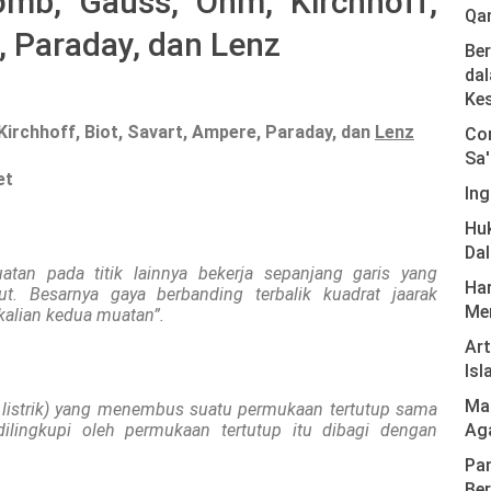
mb, Gauss, Ohm, Kirchhoff,
Qa
, Paraday, dan Lenz
Ber
dal
Ke
irchhoff, Biot, Savart, Ampere, Paraday, dan
Lenz
Com
Sa'
et
Ing
Hu
Da
tan pada titik lainnya bekerja sepanjang garis yang
Har
. Besarnya gaya berbanding terbalik kuadrat jaarak
Men
kalian kedua muatan”.
Ar
Isl
Mas
ks listrik) yang menembus suatu permukaan tertutup sama
ilingkupi oleh permukaan tertutup itu dibagi dengan
Ag
Pan
Ber