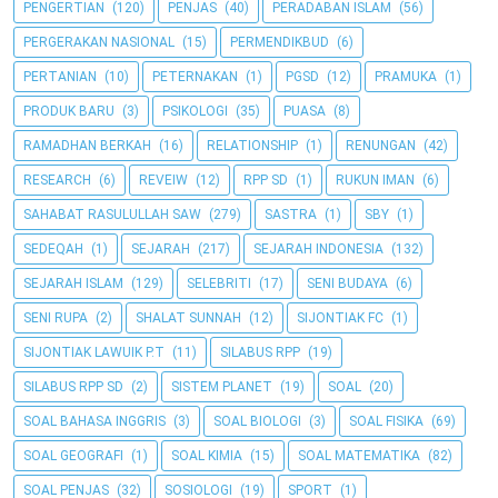
PENGERTIAN
(120)
PENJAS
(40)
PERADABAN ISLAM
(56)
PERGERAKAN NASIONAL
(15)
PERMENDIKBUD
(6)
PERTANIAN
(10)
PETERNAKAN
(1)
PGSD
(12)
PRAMUKA
(1)
PRODUK BARU
(3)
PSIKOLOGI
(35)
PUASA
(8)
RAMADHAN BERKAH
(16)
RELATIONSHIP
(1)
RENUNGAN
(42)
RESEARCH
(6)
REVEIW
(12)
RPP SD
(1)
RUKUN IMAN
(6)
SAHABAT RASULULLAH SAW
(279)
SASTRA
(1)
SBY
(1)
SEDEQAH
(1)
SEJARAH
(217)
SEJARAH INDONESIA
(132)
SEJARAH ISLAM
(129)
SELEBRITI
(17)
SENI BUDAYA
(6)
SENI RUPA
(2)
SHALAT SUNNAH
(12)
SIJONTIAK FC
(1)
SIJONTIAK LAWUIK P.T
(11)
SILABUS RPP
(19)
SILABUS RPP SD
(2)
SISTEM PLANET
(19)
SOAL
(20)
SOAL BAHASA INGGRIS
(3)
SOAL BIOLOGI
(3)
SOAL FISIKA
(69)
SOAL GEOGRAFI
(1)
SOAL KIMIA
(15)
SOAL MATEMATIKA
(82)
SOAL PENJAS
(32)
SOSIOLOGI
(19)
SPORT
(1)