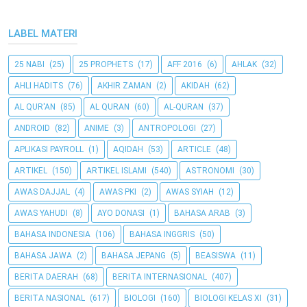
LABEL MATERI
25 NABI
(25)
25 PROPHETS
(17)
AFF 2016
(6)
AHLAK
(32)
AHLI HADITS
(76)
AKHIR ZAMAN
(2)
AKIDAH
(62)
AL QUR'AN
(85)
AL QURAN
(60)
AL-QURAN
(37)
ANDROID
(82)
ANIME
(3)
ANTROPOLOGI
(27)
APLIKASI PAYROLL
(1)
AQIDAH
(53)
ARTICLE
(48)
ARTIKEL
(150)
ARTIKEL ISLAMI
(540)
ASTRONOMI
(30)
AWAS DAJJAL
(4)
AWAS PKI
(2)
AWAS SYIAH
(12)
AWAS YAHUDI
(8)
AYO DONASI
(1)
BAHASA ARAB
(3)
BAHASA INDONESIA
(106)
BAHASA INGGRIS
(50)
BAHASA JAWA
(2)
BAHASA JEPANG
(5)
BEASISWA
(11)
BERITA DAERAH
(68)
BERITA INTERNASIONAL
(407)
BERITA NASIONAL
(617)
BIOLOGI
(160)
BIOLOGI KELAS XI
(31)