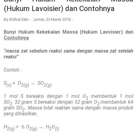
(Hukum Lavoisier) dan Contohnya
By
Afdhal Ilahi
Jumat, 23 Maret 2018
Bunyi Hukum Kekekalan Massa (Hukum Lavoisier) dan
Contohnya
“massa zat sebelum reaksi sama dengan massa zat setelah
reaksi”
Contoh :
S
+ O
→ SO
(s)
2(g)
2(g)
1 mol S bereaksi dengan 1 mol O
membentuk 1 mol
2
SO
32 gram S bereaksi dengan 32 gram O
membentuk 64
2.
2
gram SO
. Massa total reaktan sama dengan massa produk
2
yang dihasilkan.
H
+ ½ O
→ H
O
2(g)
2(g)
2
(l)