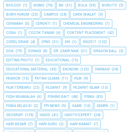
BIOLOGY
(1)
BISNIS
(70)
BK
(31)
BOLA
(59)
BORUTO
(3)
BUNYI HUKUM
(23)
CAMPUS
(24)
CARA SHALAT
(3)
CERAMAH
(5)
CERENTI
(1)
CHEMICAL ENGINEERING
(1)
COBA
(1)
COCOK TANAM
(6)
CONTENT PLACEMENT
(42)
COREL DRAW
(4)
CPNS
(31)
DKI
(1)
DKI2017
(122)
DOA
(79)
DONASI
(8)
DR. ZAKIR NAIK
(21)
DRAGON BALL
(3)
EDITING PHOTO
(1)
EDUCATIONAL
(15)
EDUCATIONAL MATERIAL
(43)
EKONOMI
(125)
FARMASI
(24)
FASHION
(15)
FATWA ULAMA
(11)
FILM
(9)
FILM TERBARU
(22)
FILSAFAT
(9)
FILSAFAT ISLAM
(13)
FIQIH MUAMALAH
(6)
FISHING BAIT
(48)
FISIKA
(83)
FISIKA KELAS XI
(2)
FPI NEWS
(9)
GAME
(10)
GEMPA
(1)
GEOGRAFI
(139)
HADIS
(41)
HADITH EXPERT
(24)
HARI BESAR
(7)
HARI GURU
(2)
HARI KIAMAT
(7)