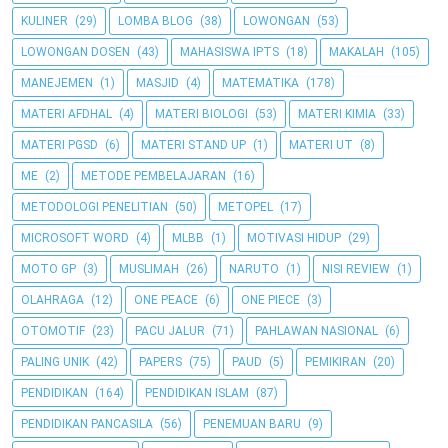
KULINER
(29)
LOMBA BLOG
(38)
LOWONGAN
(53)
LOWONGAN DOSEN
(43)
MAHASISWA IPTS
(18)
MAKALAH
(105)
MANEJEMEN
(1)
MASJID
(4)
MATEMATIKA
(178)
MATERI AFDHAL
(4)
MATERI BIOLOGI
(53)
MATERI KIMIA
(33)
MATERI PGSD
(6)
MATERI STAND UP
(1)
MATERI UT
(8)
ME
(2)
METODE PEMBELAJARAN
(16)
METODOLOGI PENELITIAN
(50)
METOPEL
(17)
MICROSOFT WORD
(4)
MLBB
(1)
MOTIVASI HIDUP
(29)
MOTO GP
(3)
MUSLIMAH
(26)
NARUTO
(1)
NISI REVIEW
(1)
OLAHRAGA
(12)
ONE PEACE
(6)
ONE PIECE
(3)
OTOMOTIF
(23)
PACU JALUR
(71)
PAHLAWAN NASIONAL
(6)
PALING UNIK
(42)
PAPERS
(75)
PAUD
(5)
PEMIKIRAN
(20)
PENDIDIKAN
(164)
PENDIDIKAN ISLAM
(87)
PENDIDIKAN PANCASILA
(56)
PENEMUAN BARU
(9)