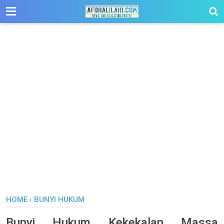
-->
HOME
›
BUNYI HUKUM
Bunyi Hukum Kekekalan Massa