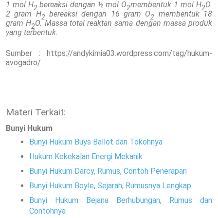
1 mol H
bereaksi dengan ½ mol O
membentuk 1 mol H
O.
2
2
2
2 gram H
bereaksi dengan 16 gram O
membentuk 18
2
2
gram H
O. Massa total reaktan sama dengan massa produk
2
yang terbentuk.
Sumber :
https://andykimia03.wordpress.com/tag/hukum-
avogadro/
Materi Terkait:
Bunyi Hukum
Bunyi Hukum Buys Ballot dan Tokohnya
Hukum Kekekalan Energi Mekanik
Bunyi Hukum Darcy, Rumus, Contoh Penerapan
Bunyi Hukum Boyle, Sejarah, Rumusnya Lengkap
Bunyi Hukum Bejana Berhubungan, Rumus dan
Contohnya