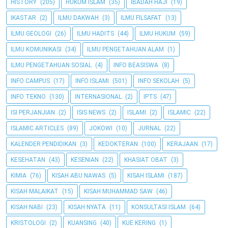
HISTORY
(205)
HUKUM ISLAM
(35)
IBADAH HAJI
(19)
IKASTAR
(2)
ILMU DAKWAH
(3)
ILMU FILSAFAT
(13)
ILMU GEOLOGI
(26)
ILMU HADITS
(44)
ILMU HUKUM
(59)
ILMU KOMUNIKASI
(34)
ILMU PENGETAHUAN ALAM
(1)
ILMU PENGETAHUAN SOSIAL
(4)
INFO BEASISWA
(8)
INFO CAMPUS
(17)
INFO ISLAMI
(501)
INFO SEKOLAH
(5)
INFO TEKNO
(130)
INTERNASIONAL
(2)
IPTS
(47)
ISI PERJANJIAN
(2)
ISIS NEWS
(2)
ISLAMI
(2)
ISLAMIC
(22)
ISLAMIC ARTICLES
(89)
JOKOWI
(10)
JURNAL
(22)
KALENDER PENDIDIKAN
(3)
KEDOKTERAN
(100)
KERAJAAN
(17)
KESEHATAN
(43)
KESENIAN
(22)
KHASIAT OBAT
(3)
KIMIA
(76)
KISAH ABU NAWAS
(5)
KISAH ISLAMI
(187)
KISAH MALAIKAT
(15)
KISAH MUHAMMAD SAW
(46)
KISAH NABI
(23)
KISAH NYATA
(11)
KONSULTASI ISLAM
(64)
KRISTOLOGI
(2)
KUANSING
(40)
KUE KERING
(1)