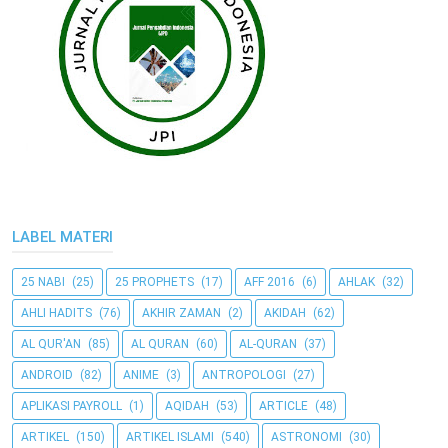
LABEL MATERI
25 NABI
(25)
25 PROPHETS
(17)
AFF 2016
(6)
AHLAK
(32)
AHLI HADITS
(76)
AKHIR ZAMAN
(2)
AKIDAH
(62)
AL QUR'AN
(85)
AL QURAN
(60)
AL-QURAN
(37)
ANDROID
(82)
ANIME
(3)
ANTROPOLOGI
(27)
APLIKASI PAYROLL
(1)
AQIDAH
(53)
ARTICLE
(48)
ARTIKEL
(150)
ARTIKEL ISLAMI
(540)
ASTRONOMI
(30)