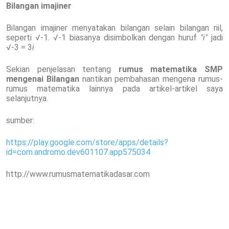
Bilangan imajiner
Bilangan imajiner menyatakan bilangan selain bilangan riil,
seperti √-1. √-1 biasanya disimbolkan dengan huruf
"i"
jadi
√-3 = 3
i
Sekian penjelasan tentang
rumus matematika SMP
mengenai Bilangan
nantikan pembahasan mengena rumus-
rumus matematika lainnya pada artikel-artikel saya
selanjutnya.
sumber:
https://play.google.com/store/apps/details?
id=com.andromo.dev601107.app575034
http://www.rumusmatematikadasar.com