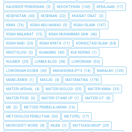
KALENDER PENDIDIKAN
(3)
KEDOKTERAN
(100)
KERAJAAN
(17)
KESEHATAN
(43)
KESENIAN
(22)
KHASIAT OBAT
(3)
KIMIA
(76)
KISAH ABU NAWAS
(5)
KISAH ISLAMI
(187)
KISAH MALAIKAT
(15)
KISAH MUHAMMAD SAW
(46)
KISAH NABI
(23)
KISAH NYATA
(11)
KONSULTASI ISLAM
(64)
KRISTOLOGI
(2)
KUANSING
(40)
KUE KERING
(1)
KULINER
(29)
LOMBA BLOG
(38)
LOWONGAN
(53)
LOWONGAN DOSEN
(43)
MAHASISWA IPTS
(18)
MAKALAH
(105)
MANEJEMEN
(1)
MASJID
(4)
MATEMATIKA
(178)
MATERI AFDHAL
(4)
MATERI BIOLOGI
(53)
MATERI KIMIA
(33)
MATERI PGSD
(6)
MATERI STAND UP
(1)
MATERI UT
(8)
ME
(2)
METODE PEMBELAJARAN
(16)
METODOLOGI PENELITIAN
(50)
METOPEL
(17)
MICROSOFT WORD
(4)
MLBB
(1)
MOTIVASI HIDUP
(29)