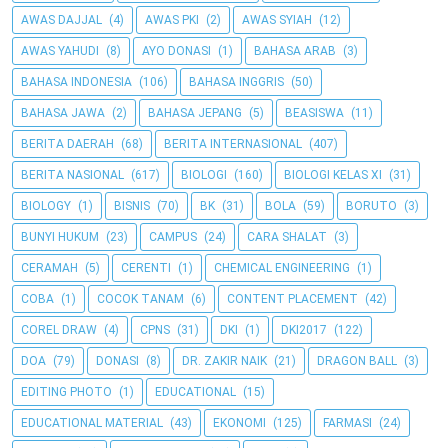
AWAS DAJJAL
(4)
AWAS PKI
(2)
AWAS SYIAH
(12)
AWAS YAHUDI
(8)
AYO DONASI
(1)
BAHASA ARAB
(3)
BAHASA INDONESIA
(106)
BAHASA INGGRIS
(50)
BAHASA JAWA
(2)
BAHASA JEPANG
(5)
BEASISWA
(11)
BERITA DAERAH
(68)
BERITA INTERNASIONAL
(407)
BERITA NASIONAL
(617)
BIOLOGI
(160)
BIOLOGI KELAS XI
(31)
BIOLOGY
(1)
BISNIS
(70)
BK
(31)
BOLA
(59)
BORUTO
(3)
BUNYI HUKUM
(23)
CAMPUS
(24)
CARA SHALAT
(3)
CERAMAH
(5)
CERENTI
(1)
CHEMICAL ENGINEERING
(1)
COBA
(1)
COCOK TANAM
(6)
CONTENT PLACEMENT
(42)
COREL DRAW
(4)
CPNS
(31)
DKI
(1)
DKI2017
(122)
DOA
(79)
DONASI
(8)
DR. ZAKIR NAIK
(21)
DRAGON BALL
(3)
EDITING PHOTO
(1)
EDUCATIONAL
(15)
EDUCATIONAL MATERIAL
(43)
EKONOMI
(125)
FARMASI
(24)