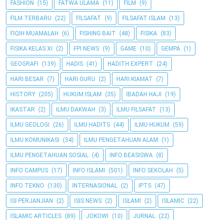
FASHION
(15)
FATWA ULAMA
(11)
FILM
(9)
FILM TERBARU
(22)
FILSAFAT
(9)
FILSAFAT ISLAM
(13)
FIQIH MUAMALAH
(6)
FISHING BAIT
(48)
FISIKA
(83)
FISIKA KELAS XI
(2)
FPI NEWS
(9)
GAME
(10)
GEMPA
(1)
GEOGRAFI
(139)
HADIS
(41)
HADITH EXPERT
(24)
HARI BESAR
(7)
HARI GURU
(2)
HARI KIAMAT
(7)
HISTORY
(205)
HUKUM ISLAM
(35)
IBADAH HAJI
(19)
IKASTAR
(2)
ILMU DAKWAH
(3)
ILMU FILSAFAT
(13)
ILMU GEOLOGI
(26)
ILMU HADITS
(44)
ILMU HUKUM
(59)
ILMU KOMUNIKASI
(34)
ILMU PENGETAHUAN ALAM
(1)
ILMU PENGETAHUAN SOSIAL
(4)
INFO BEASISWA
(8)
INFO CAMPUS
(17)
INFO ISLAMI
(501)
INFO SEKOLAH
(5)
INFO TEKNO
(130)
INTERNASIONAL
(2)
IPTS
(47)
ISI PERJANJIAN
(2)
ISIS NEWS
(2)
ISLAMI
(2)
ISLAMIC
(22)
ISLAMIC ARTICLES
(89)
JOKOWI
(10)
JURNAL
(22)