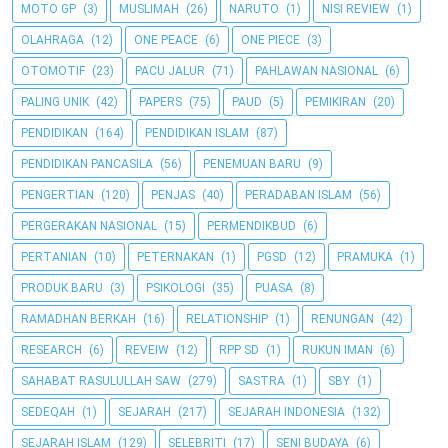
MOTO GP
(3)
MUSLIMAH
(26)
NARUTO
(1)
NISI REVIEW
(1)
OLAHRAGA
(12)
ONE PEACE
(6)
ONE PIECE
(3)
OTOMOTIF
(23)
PACU JALUR
(71)
PAHLAWAN NASIONAL
(6)
PALING UNIK
(42)
PAPERS
(75)
PAUD
(5)
PEMIKIRAN
(20)
PENDIDIKAN
(164)
PENDIDIKAN ISLAM
(87)
PENDIDIKAN PANCASILA
(56)
PENEMUAN BARU
(9)
PENGERTIAN
(120)
PENJAS
(40)
PERADABAN ISLAM
(56)
PERGERAKAN NASIONAL
(15)
PERMENDIKBUD
(6)
PERTANIAN
(10)
PETERNAKAN
(1)
PGSD
(12)
PRAMUKA
(1)
PRODUK BARU
(3)
PSIKOLOGI
(35)
PUASA
(8)
RAMADHAN BERKAH
(16)
RELATIONSHIP
(1)
RENUNGAN
(42)
RESEARCH
(6)
REVEIW
(12)
RPP SD
(1)
RUKUN IMAN
(6)
SAHABAT RASULULLAH SAW
(279)
SASTRA
(1)
SBY
(1)
SEDEQAH
(1)
SEJARAH
(217)
SEJARAH INDONESIA
(132)
SEJARAH ISLAM
(129)
SELEBRITI
(17)
SENI BUDAYA
(6)