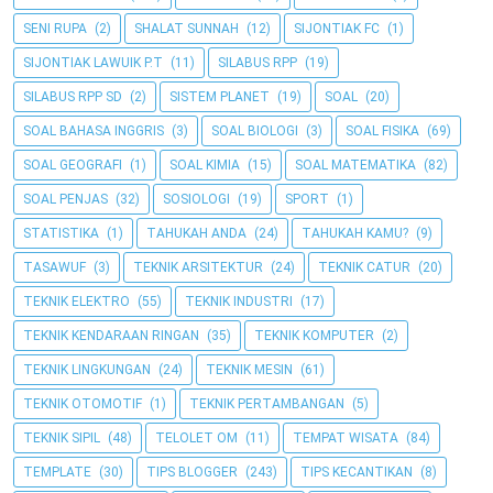
SENI RUPA
(2)
SHALAT SUNNAH
(12)
SIJONTIAK FC
(1)
SIJONTIAK LAWUIK P.T
(11)
SILABUS RPP
(19)
SILABUS RPP SD
(2)
SISTEM PLANET
(19)
SOAL
(20)
SOAL BAHASA INGGRIS
(3)
SOAL BIOLOGI
(3)
SOAL FISIKA
(69)
SOAL GEOGRAFI
(1)
SOAL KIMIA
(15)
SOAL MATEMATIKA
(82)
SOAL PENJAS
(32)
SOSIOLOGI
(19)
SPORT
(1)
STATISTIKA
(1)
TAHUKAH ANDA
(24)
TAHUKAH KAMU?
(9)
TASAWUF
(3)
TEKNIK ARSITEKTUR
(24)
TEKNIK CATUR
(20)
TEKNIK ELEKTRO
(55)
TEKNIK INDUSTRI
(17)
TEKNIK KENDARAAN RINGAN
(35)
TEKNIK KOMPUTER
(2)
TEKNIK LINGKUNGAN
(24)
TEKNIK MESIN
(61)
TEKNIK OTOMOTIF
(1)
TEKNIK PERTAMBANGAN
(5)
TEKNIK SIPIL
(48)
TELOLET OM
(11)
TEMPAT WISATA
(84)
TEMPLATE
(30)
TIPS BLOGGER
(243)
TIPS KECANTIKAN
(8)