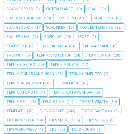
SILABUS RPP SD
(2)
SISTEM PLANET
(19)
SOAL
(20)
SOAL BAHASA INGGRIS
(3)
SOAL BIOLOGI
(3)
SOAL FISIKA
(69)
SOAL GEOGRAFI
(1)
SOAL KIMIA
(15)
SOAL MATEMATIKA
(82)
SOAL PENJAS
(32)
SOSIOLOGI
(19)
SPORT
(1)
STATISTIKA
(1)
TAHUKAH ANDA
(24)
TAHUKAH KAMU?
(9)
TASAWUF
(3)
TEKNIK ARSITEKTUR
(24)
TEKNIK CATUR
(20)
TEKNIK ELEKTRO
(55)
TEKNIK INDUSTRI
(17)
TEKNIK KENDARAAN RINGAN
(35)
TEKNIK KOMPUTER
(2)
TEKNIK LINGKUNGAN
(24)
TEKNIK MESIN
(61)
TEKNIK OTOMOTIF
(1)
TEKNIK PERTAMBANGAN
(5)
TEKNIK SIPIL
(48)
TELOLET OM
(11)
TEMPAT WISATA
(84)
TEMPLATE
(30)
TIPS BLOGGER
(243)
TIPS KECANTIKAN
(8)
TIPS KOMPUTER
(19)
TIPS SEHAT
(115)
TIPS SUKSES
(5)
TIPS WORDPRESS
(1)
TKJ
(35)
TOKOH DUNIA
(2)