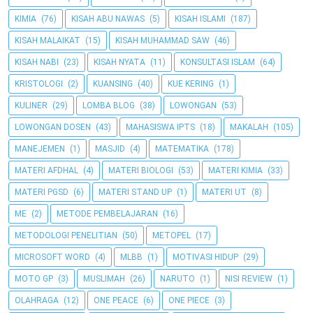
KIMIA
(76)
KISAH ABU NAWAS
(5)
KISAH ISLAMI
(187)
KISAH MALAIKAT
(15)
KISAH MUHAMMAD SAW
(46)
KISAH NABI
(23)
KISAH NYATA
(11)
KONSULTASI ISLAM
(64)
KRISTOLOGI
(2)
KUANSING
(40)
KUE KERING
(1)
KULINER
(29)
LOMBA BLOG
(38)
LOWONGAN
(53)
LOWONGAN DOSEN
(43)
MAHASISWA IPTS
(18)
MAKALAH
(105)
MANEJEMEN
(1)
MASJID
(4)
MATEMATIKA
(178)
MATERI AFDHAL
(4)
MATERI BIOLOGI
(53)
MATERI KIMIA
(33)
MATERI PGSD
(6)
MATERI STAND UP
(1)
MATERI UT
(8)
ME
(2)
METODE PEMBELAJARAN
(16)
METODOLOGI PENELITIAN
(50)
METOPEL
(17)
MICROSOFT WORD
(4)
MLBB
(1)
MOTIVASI HIDUP
(29)
MOTO GP
(3)
MUSLIMAH
(26)
NARUTO
(1)
NISI REVIEW
(1)
OLAHRAGA
(12)
ONE PEACE
(6)
ONE PIECE
(3)