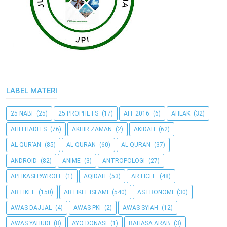
LABEL MATERI
25 NABI
(25)
25 PROPHETS
(17)
AFF 2016
(6)
AHLAK
(32)
AHLI HADITS
(76)
AKHIR ZAMAN
(2)
AKIDAH
(62)
AL QUR'AN
(85)
AL QURAN
(60)
AL-QURAN
(37)
ANDROID
(82)
ANIME
(3)
ANTROPOLOGI
(27)
APLIKASI PAYROLL
(1)
AQIDAH
(53)
ARTICLE
(48)
ARTIKEL
(150)
ARTIKEL ISLAMI
(540)
ASTRONOMI
(30)
AWAS DAJJAL
(4)
AWAS PKI
(2)
AWAS SYIAH
(12)
AWAS YAHUDI
(8)
AYO DONASI
(1)
BAHASA ARAB
(3)