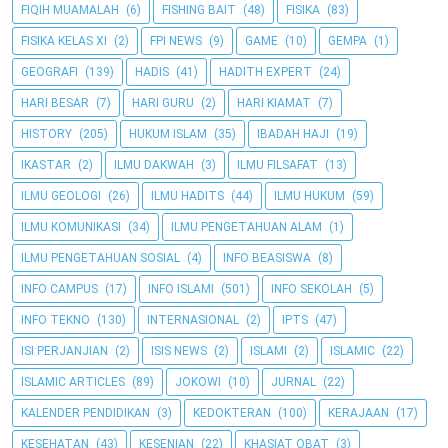
FIQIH MUAMALAH
(6)
FISHING BAIT
(48)
FISIKA
(83)
FISIKA KELAS XI
(2)
FPI NEWS
(9)
GAME
(10)
GEMPA
(1)
GEOGRAFI
(139)
HADIS
(41)
HADITH EXPERT
(24)
HARI BESAR
(7)
HARI GURU
(2)
HARI KIAMAT
(7)
HISTORY
(205)
HUKUM ISLAM
(35)
IBADAH HAJI
(19)
IKASTAR
(2)
ILMU DAKWAH
(3)
ILMU FILSAFAT
(13)
ILMU GEOLOGI
(26)
ILMU HADITS
(44)
ILMU HUKUM
(59)
ILMU KOMUNIKASI
(34)
ILMU PENGETAHUAN ALAM
(1)
ILMU PENGETAHUAN SOSIAL
(4)
INFO BEASISWA
(8)
INFO CAMPUS
(17)
INFO ISLAMI
(501)
INFO SEKOLAH
(5)
INFO TEKNO
(130)
INTERNASIONAL
(2)
IPTS
(47)
ISI PERJANJIAN
(2)
ISIS NEWS
(2)
ISLAMI
(2)
ISLAMIC
(22)
ISLAMIC ARTICLES
(89)
JOKOWI
(10)
JURNAL
(22)
KALENDER PENDIDIKAN
(3)
KEDOKTERAN
(100)
KERAJAAN
(17)
KESEHATAN
(43)
KESENIAN
(22)
KHASIAT OBAT
(3)