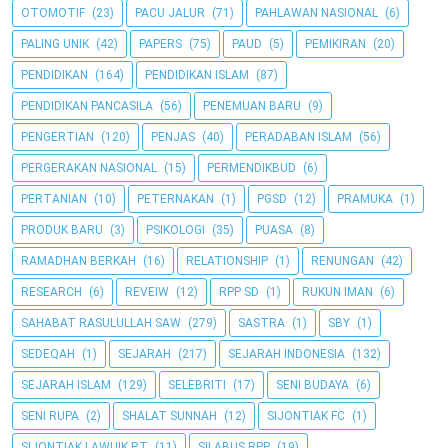
OTOMOTIF
(23)
PACU JALUR
(71)
PAHLAWAN NASIONAL
(6)
PALING UNIK
(42)
PAPERS
(75)
PAUD
(5)
PEMIKIRAN
(20)
PENDIDIKAN
(164)
PENDIDIKAN ISLAM
(87)
PENDIDIKAN PANCASILA
(56)
PENEMUAN BARU
(9)
PENGERTIAN
(120)
PENJAS
(40)
PERADABAN ISLAM
(56)
PERGERAKAN NASIONAL
(15)
PERMENDIKBUD
(6)
PERTANIAN
(10)
PETERNAKAN
(1)
PGSD
(12)
PRAMUKA
(1)
PRODUK BARU
(3)
PSIKOLOGI
(35)
PUASA
(8)
RAMADHAN BERKAH
(16)
RELATIONSHIP
(1)
RENUNGAN
(42)
RESEARCH
(6)
REVEIW
(12)
RPP SD
(1)
RUKUN IMAN
(6)
SAHABAT RASULULLAH SAW
(279)
SASTRA
(1)
SBY
(1)
SEDEQAH
(1)
SEJARAH
(217)
SEJARAH INDONESIA
(132)
SEJARAH ISLAM
(129)
SELEBRITI
(17)
SENI BUDAYA
(6)
SENI RUPA
(2)
SHALAT SUNNAH
(12)
SIJONTIAK FC
(1)
SIJONTIAK LAWUIK P.T
(11)
SILABUS RPP
(19)