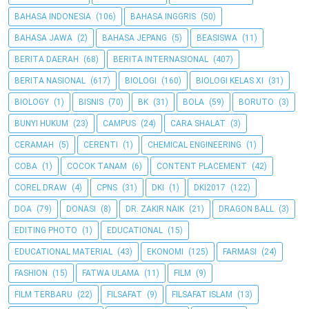
BAHASA INDONESIA
(106)
BAHASA INGGRIS
(50)
BAHASA JAWA
(2)
BAHASA JEPANG
(5)
BEASISWA
(11)
BERITA DAERAH
(68)
BERITA INTERNASIONAL
(407)
BERITA NASIONAL
(617)
BIOLOGI
(160)
BIOLOGI KELAS XI
(31)
BIOLOGY
(1)
BISNIS
(70)
BK
(31)
BOLA
(59)
BORUTO
(3)
BUNYI HUKUM
(23)
CAMPUS
(24)
CARA SHALAT
(3)
CERAMAH
(5)
CERENTI
(1)
CHEMICAL ENGINEERING
(1)
COBA
(1)
COCOK TANAM
(6)
CONTENT PLACEMENT
(42)
COREL DRAW
(4)
CPNS
(31)
DKI
(1)
DKI2017
(122)
DOA
(79)
DONASI
(8)
DR. ZAKIR NAIK
(21)
DRAGON BALL
(3)
EDITING PHOTO
(1)
EDUCATIONAL
(15)
EDUCATIONAL MATERIAL
(43)
EKONOMI
(125)
FARMASI
(24)
FASHION
(15)
FATWA ULAMA
(11)
FILM
(9)
FILM TERBARU
(22)
FILSAFAT
(9)
FILSAFAT ISLAM
(13)