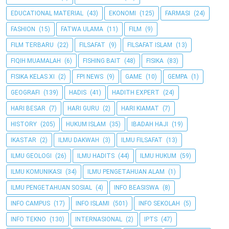
EDUCATIONAL MATERIAL
(43)
EKONOMI
(125)
FARMASI
(24)
FASHION
(15)
FATWA ULAMA
(11)
FILM
(9)
FILM TERBARU
(22)
FILSAFAT
(9)
FILSAFAT ISLAM
(13)
FIQIH MUAMALAH
(6)
FISHING BAIT
(48)
FISIKA
(83)
FISIKA KELAS XI
(2)
FPI NEWS
(9)
GAME
(10)
GEMPA
(1)
GEOGRAFI
(139)
HADIS
(41)
HADITH EXPERT
(24)
HARI BESAR
(7)
HARI GURU
(2)
HARI KIAMAT
(7)
HISTORY
(205)
HUKUM ISLAM
(35)
IBADAH HAJI
(19)
IKASTAR
(2)
ILMU DAKWAH
(3)
ILMU FILSAFAT
(13)
ILMU GEOLOGI
(26)
ILMU HADITS
(44)
ILMU HUKUM
(59)
ILMU KOMUNIKASI
(34)
ILMU PENGETAHUAN ALAM
(1)
ILMU PENGETAHUAN SOSIAL
(4)
INFO BEASISWA
(8)
INFO CAMPUS
(17)
INFO ISLAMI
(501)
INFO SEKOLAH
(5)
INFO TEKNO
(130)
INTERNASIONAL
(2)
IPTS
(47)