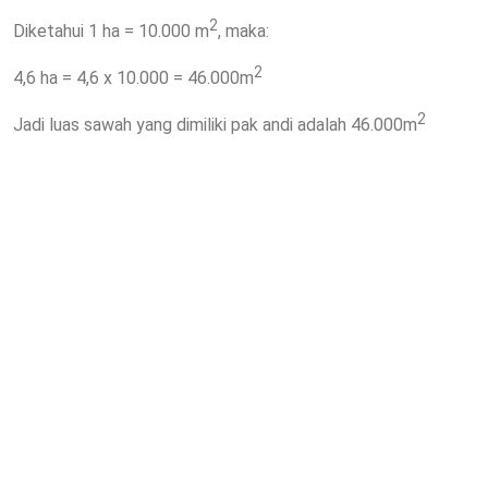
2
Diketahui 1 ha = 10.000 m
, maka:
2
4,6 ha = 4,6 x 10.000 = 46.000m
2
Jadi luas sawah yang dimiliki pak andi adalah 46.000m