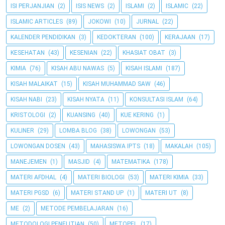
ISI PERJANJIAN
(2)
ISIS NEWS
(2)
ISLAMI
(2)
ISLAMIC
(22)
ISLAMIC ARTICLES
(89)
JOKOWI
(10)
JURNAL
(22)
KALENDER PENDIDIKAN
(3)
KEDOKTERAN
(100)
KERAJAAN
(17)
KESEHATAN
(43)
KESENIAN
(22)
KHASIAT OBAT
(3)
KIMIA
(76)
KISAH ABU NAWAS
(5)
KISAH ISLAMI
(187)
KISAH MALAIKAT
(15)
KISAH MUHAMMAD SAW
(46)
KISAH NABI
(23)
KISAH NYATA
(11)
KONSULTASI ISLAM
(64)
KRISTOLOGI
(2)
KUANSING
(40)
KUE KERING
(1)
KULINER
(29)
LOMBA BLOG
(38)
LOWONGAN
(53)
LOWONGAN DOSEN
(43)
MAHASISWA IPTS
(18)
MAKALAH
(105)
MANEJEMEN
(1)
MASJID
(4)
MATEMATIKA
(178)
MATERI AFDHAL
(4)
MATERI BIOLOGI
(53)
MATERI KIMIA
(33)
MATERI PGSD
(6)
MATERI STAND UP
(1)
MATERI UT
(8)
ME
(2)
METODE PEMBELAJARAN
(16)
METODOLOGI PENELITIAN
(50)
METOPEL
(17)