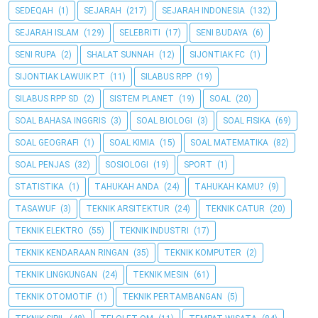
SEDEQAH
(1)
SEJARAH
(217)
SEJARAH INDONESIA
(132)
SEJARAH ISLAM
(129)
SELEBRITI
(17)
SENI BUDAYA
(6)
SENI RUPA
(2)
SHALAT SUNNAH
(12)
SIJONTIAK FC
(1)
SIJONTIAK LAWUIK P.T
(11)
SILABUS RPP
(19)
SILABUS RPP SD
(2)
SISTEM PLANET
(19)
SOAL
(20)
SOAL BAHASA INGGRIS
(3)
SOAL BIOLOGI
(3)
SOAL FISIKA
(69)
SOAL GEOGRAFI
(1)
SOAL KIMIA
(15)
SOAL MATEMATIKA
(82)
SOAL PENJAS
(32)
SOSIOLOGI
(19)
SPORT
(1)
STATISTIKA
(1)
TAHUKAH ANDA
(24)
TAHUKAH KAMU?
(9)
TASAWUF
(3)
TEKNIK ARSITEKTUR
(24)
TEKNIK CATUR
(20)
TEKNIK ELEKTRO
(55)
TEKNIK INDUSTRI
(17)
TEKNIK KENDARAAN RINGAN
(35)
TEKNIK KOMPUTER
(2)
TEKNIK LINGKUNGAN
(24)
TEKNIK MESIN
(61)
TEKNIK OTOMOTIF
(1)
TEKNIK PERTAMBANGAN
(5)