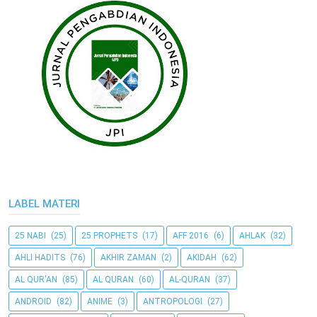
LABEL MATERI
25 NABI
(25)
25 PROPHETS
(17)
AFF 2016
(6)
AHLAK
(32)
AHLI HADITS
(76)
AKHIR ZAMAN
(2)
AKIDAH
(62)
AL QUR'AN
(85)
AL QURAN
(60)
AL-QURAN
(37)
ANDROID
(82)
ANIME
(3)
ANTROPOLOGI
(27)