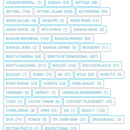
APLIKASI PAYROLL
(1)
AQIDAH
(53)
ARTICLE
(48)
ARTIKEL
(150)
ARTIKEL ISLAMI
(540)
ASTRONOMI
(30)
AWAS DAJJAL
(4)
AWAS PKI
(2)
AWAS SYIAH
(12)
AWAS YAHUDI
(8)
AYO DONASI
(1)
BAHASA ARAB
(3)
BAHASA INDONESIA
(106)
BAHASA INGGRIS
(50)
BAHASA JAWA
(2)
BAHASA JEPANG
(5)
BEASISWA
(11)
BERITA DAERAH
(68)
BERITA INTERNASIONAL
(407)
BERITA NASIONAL
(617)
BIOLOGI
(160)
BIOLOGI KELAS XI
(31)
BIOLOGY
(1)
BISNIS
(70)
BK
(31)
BOLA
(59)
BORUTO
(3)
BUNYI HUKUM
(23)
CAMPUS
(24)
CARA SHALAT
(3)
CERAMAH
(5)
CERENTI
(1)
CHEMICAL ENGINEERING
(1)
COBA
(1)
COCOK TANAM
(6)
CONTENT PLACEMENT
(42)
COREL DRAW
(4)
CPNS
(31)
DKI
(1)
DKI2017
(122)
DOA
(79)
DONASI
(8)
DR. ZAKIR NAIK
(21)
DRAGON BALL
(3)
EDITING PHOTO
(1)
EDUCATIONAL
(15)