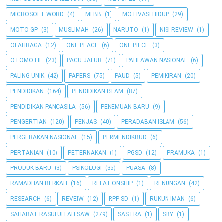
MICROSOFT WORD
(4)
MLBB
(1)
MOTIVASI HIDUP
(29)
MOTO GP
(3)
MUSLIMAH
(26)
NARUTO
(1)
NISI REVIEW
(1)
OLAHRAGA
(12)
ONE PEACE
(6)
ONE PIECE
(3)
OTOMOTIF
(23)
PACU JALUR
(71)
PAHLAWAN NASIONAL
(6)
PALING UNIK
(42)
PAPERS
(75)
PAUD
(5)
PEMIKIRAN
(20)
PENDIDIKAN
(164)
PENDIDIKAN ISLAM
(87)
PENDIDIKAN PANCASILA
(56)
PENEMUAN BARU
(9)
PENGERTIAN
(120)
PENJAS
(40)
PERADABAN ISLAM
(56)
PERGERAKAN NASIONAL
(15)
PERMENDIKBUD
(6)
PERTANIAN
(10)
PETERNAKAN
(1)
PGSD
(12)
PRAMUKA
(1)
PRODUK BARU
(3)
PSIKOLOGI
(35)
PUASA
(8)
RAMADHAN BERKAH
(16)
RELATIONSHIP
(1)
RENUNGAN
(42)
RESEARCH
(6)
REVEIW
(12)
RPP SD
(1)
RUKUN IMAN
(6)
SAHABAT RASULULLAH SAW
(279)
SASTRA
(1)
SBY
(1)