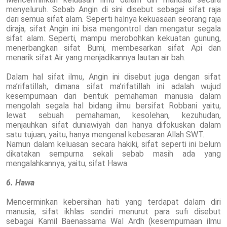
menyeluruh. Sebab Angin di sini disebut sebagai sifat raja
dari semua sifat alam. Seperti halnya kekuasaan seorang raja
diraja, sifat Angin ini bisa mengontrol dan mengatur segala
sifat alam. Seperti, mampu merobohkan kekuatan gunung,
menerbangkan sifat Bumi, membesarkan sifat Api dan
menarik sifat Air yang menjadikannya lautan air bah.
Dalam hal sifat ilmu, Angin ini disebut juga dengan sifat
ma’rifatillah, dimana sifat ma’rifatillah ini adalah wujud
kesempurnaan dari bentuk pemahaman manusia dalam
mengolah segala hal bidang ilmu bersifat Robbani yaitu,
lewat sebuah pemahaman, kesolehan, kezuhudan,
menjauhkan sifat duniawiyah dan hanya difokuskan dalam
satu tujuan, yaitu, hanya mengenal kebesaran Allah SWT.
Namun dalam keluasan secara hakiki, sifat seperti ini belum
dikatakan sempurna sekali sebab masih ada yang
mengalahkannya, yaitu, sifat Hawa.
6. Hawa
Mencerminkan kebersihan hati yang terdapat dalam diri
manusia, sifat ikhlas sendiri menurut para sufi disebut
sebagai Kamil Baenassama Wal Ardh (kesempurnaan ilmu