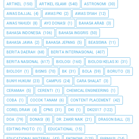
ARTIKEL
(150)
ARTIKEL ISLAMI
(540)
ASTRONOMI
(30)
AWAS DAJJAL
(4)
AWAS PKI
(2)
AWAS SYIAH
(12)
AWAS YAHUDI
(8)
AYO DONASI
(1)
BAHASA ARAB
(3)
BAHASA INDONESIA
(106)
BAHASA INGGRIS
(50)
BAHASA JAWA
(2)
BAHASA JEPANG
(5)
BEASISWA
(11)
BERITA DAERAH
(68)
BERITA INTERNASIONAL
(407)
BERITA NASIONAL
(617)
BIOLOGI
(160)
BIOLOGI KELAS XI
(31)
BIOLOGY
(1)
BISNIS
(70)
BK
(31)
BOLA
(59)
BORUTO
(3)
BUNYI HUKUM
(23)
CAMPUS
(24)
CARA SHALAT
(3)
CERAMAH
(5)
CERENTI
(1)
CHEMICAL ENGINEERING
(1)
COBA
(1)
COCOK TANAM
(6)
CONTENT PLACEMENT
(42)
COREL DRAW
(4)
CPNS
(31)
DKI
(1)
DKI2017
(122)
DOA
(79)
DONASI
(8)
DR. ZAKIR NAIK
(21)
DRAGON BALL
(3)
EDITING PHOTO
(1)
EDUCATIONAL
(15)
EDUCATIONAL MATERIAL
(43)
EKONOMI
(125)
FARMASI
(24)