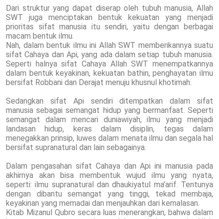
Dari struktur yang dapat diserap oleh tubuh manusia, Allah
SWT juga menciptakan bentuk kekuatan yang menjadi
prioritas sifat manusia itu sendiri, yaitu dengan berbagai
macam bentuk ilmu.
Nah, dalam bentuk ilmu ini Allah SWT memberikannya suatu
sifat Cahaya dan Api, yang ada dalam setiap tubuh manusia.
Seperti halnya sifat Cahaya Allah SWT menempatkannya
dalam bentuk keyakinan, kekuatan bathin, penghayatan ilmu
bersifat Robbani dan Derajat menuju khusnul khotimah.
Sedangkan sifat Api sendiri ditempatkan dalam sifat
manusia sebagai semangat hidup yang bermanfaat. Seperti
semangat dalam mencari duniawiyah, ilmu yang menjadi
landasan hidup, keras dalam disiplin, tegas dalam
menegakkan prinsip, luwes dalam menata ilmu dan segala hal
bersifat supranatural dan lain sebagainya.
Dalam pengasahan sifat Cahaya dan Api ini manusia pada
akhirnya akan bisa membentuk wujud ilmu yang nyata,
seperti: ilmu supranatural dan dhaukiyatul ma’arif. Tentunya
dengan dibantu semangat yang tinggi, tekad membaja,
keyakinan yang memadai dan menjauhkan dari kemalasan.
Kitab Mizanul Qubro secara luas menerangkan, bahwa dalam