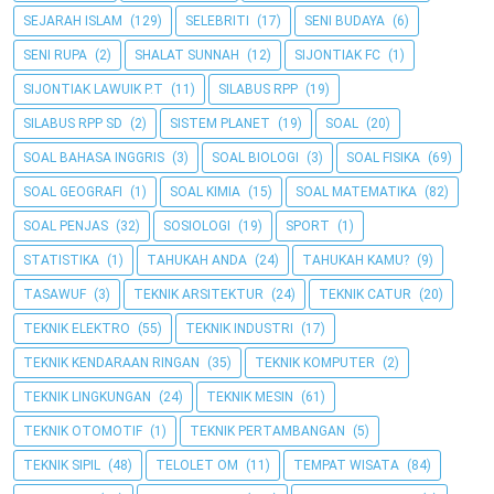
SEJARAH ISLAM
(129)
SELEBRITI
(17)
SENI BUDAYA
(6)
SENI RUPA
(2)
SHALAT SUNNAH
(12)
SIJONTIAK FC
(1)
SIJONTIAK LAWUIK P.T
(11)
SILABUS RPP
(19)
SILABUS RPP SD
(2)
SISTEM PLANET
(19)
SOAL
(20)
SOAL BAHASA INGGRIS
(3)
SOAL BIOLOGI
(3)
SOAL FISIKA
(69)
SOAL GEOGRAFI
(1)
SOAL KIMIA
(15)
SOAL MATEMATIKA
(82)
SOAL PENJAS
(32)
SOSIOLOGI
(19)
SPORT
(1)
STATISTIKA
(1)
TAHUKAH ANDA
(24)
TAHUKAH KAMU?
(9)
TASAWUF
(3)
TEKNIK ARSITEKTUR
(24)
TEKNIK CATUR
(20)
TEKNIK ELEKTRO
(55)
TEKNIK INDUSTRI
(17)
TEKNIK KENDARAAN RINGAN
(35)
TEKNIK KOMPUTER
(2)
TEKNIK LINGKUNGAN
(24)
TEKNIK MESIN
(61)
TEKNIK OTOMOTIF
(1)
TEKNIK PERTAMBANGAN
(5)
TEKNIK SIPIL
(48)
TELOLET OM
(11)
TEMPAT WISATA
(84)