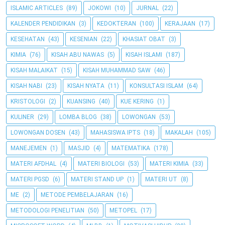
ISLAMIC ARTICLES
(89)
JOKOWI
(10)
JURNAL
(22)
KALENDER PENDIDIKAN
(3)
KEDOKTERAN
(100)
KERAJAAN
(17)
KESEHATAN
(43)
KESENIAN
(22)
KHASIAT OBAT
(3)
KIMIA
(76)
KISAH ABU NAWAS
(5)
KISAH ISLAMI
(187)
KISAH MALAIKAT
(15)
KISAH MUHAMMAD SAW
(46)
KISAH NABI
(23)
KISAH NYATA
(11)
KONSULTASI ISLAM
(64)
KRISTOLOGI
(2)
KUANSING
(40)
KUE KERING
(1)
KULINER
(29)
LOMBA BLOG
(38)
LOWONGAN
(53)
LOWONGAN DOSEN
(43)
MAHASISWA IPTS
(18)
MAKALAH
(105)
MANEJEMEN
(1)
MASJID
(4)
MATEMATIKA
(178)
MATERI AFDHAL
(4)
MATERI BIOLOGI
(53)
MATERI KIMIA
(33)
MATERI PGSD
(6)
MATERI STAND UP
(1)
MATERI UT
(8)
ME
(2)
METODE PEMBELAJARAN
(16)
METODOLOGI PENELITIAN
(50)
METOPEL
(17)