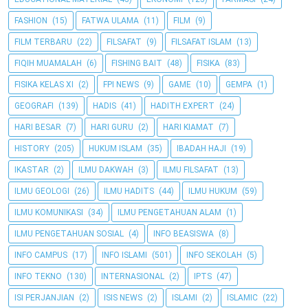
FASHION
(15)
FATWA ULAMA
(11)
FILM
(9)
FILM TERBARU
(22)
FILSAFAT
(9)
FILSAFAT ISLAM
(13)
FIQIH MUAMALAH
(6)
FISHING BAIT
(48)
FISIKA
(83)
FISIKA KELAS XI
(2)
FPI NEWS
(9)
GAME
(10)
GEMPA
(1)
GEOGRAFI
(139)
HADIS
(41)
HADITH EXPERT
(24)
HARI BESAR
(7)
HARI GURU
(2)
HARI KIAMAT
(7)
HISTORY
(205)
HUKUM ISLAM
(35)
IBADAH HAJI
(19)
IKASTAR
(2)
ILMU DAKWAH
(3)
ILMU FILSAFAT
(13)
ILMU GEOLOGI
(26)
ILMU HADITS
(44)
ILMU HUKUM
(59)
ILMU KOMUNIKASI
(34)
ILMU PENGETAHUAN ALAM
(1)
ILMU PENGETAHUAN SOSIAL
(4)
INFO BEASISWA
(8)
INFO CAMPUS
(17)
INFO ISLAMI
(501)
INFO SEKOLAH
(5)
INFO TEKNO
(130)
INTERNASIONAL
(2)
IPTS
(47)
ISI PERJANJIAN
(2)
ISIS NEWS
(2)
ISLAMI
(2)
ISLAMIC
(22)