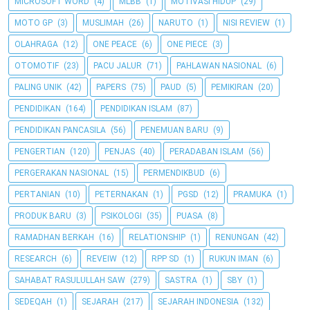
MICROSOFT WORD
(4)
MLBB
(1)
MOTIVASI HIDUP
(29)
MOTO GP
(3)
MUSLIMAH
(26)
NARUTO
(1)
NISI REVIEW
(1)
OLAHRAGA
(12)
ONE PEACE
(6)
ONE PIECE
(3)
OTOMOTIF
(23)
PACU JALUR
(71)
PAHLAWAN NASIONAL
(6)
PALING UNIK
(42)
PAPERS
(75)
PAUD
(5)
PEMIKIRAN
(20)
PENDIDIKAN
(164)
PENDIDIKAN ISLAM
(87)
PENDIDIKAN PANCASILA
(56)
PENEMUAN BARU
(9)
PENGERTIAN
(120)
PENJAS
(40)
PERADABAN ISLAM
(56)
PERGERAKAN NASIONAL
(15)
PERMENDIKBUD
(6)
PERTANIAN
(10)
PETERNAKAN
(1)
PGSD
(12)
PRAMUKA
(1)
PRODUK BARU
(3)
PSIKOLOGI
(35)
PUASA
(8)
RAMADHAN BERKAH
(16)
RELATIONSHIP
(1)
RENUNGAN
(42)
RESEARCH
(6)
REVEIW
(12)
RPP SD
(1)
RUKUN IMAN
(6)
SAHABAT RASULULLAH SAW
(279)
SASTRA
(1)
SBY
(1)
SEDEQAH
(1)
SEJARAH
(217)
SEJARAH INDONESIA
(132)