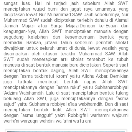
sangat luas. Hal ini terjadi jauh sebelum Allah SWT
menciptakan wujud bumi dan jagat raya umumnya, yang
diciptakan lewat Nur Muhammad SAW. Jauh sebelumnya, Nur
Muhammad SAW sudah diciptakan terlebih dahulu di Alamul
Jannah Majazi atau Surga Majazi.Dengan ke-Esaan dan
keagungan-Nya, Allah SWT menciptakan manusia dengan
segudang kelebihan dan kesempurnaan bentuk yang
memadai. Bahkan, jutaan tahun sebelum perintah sholat
diwajibkan untuk seluruh umat di dunia, lewat wasilah yang
disampaikan oleh utusan terakhir Muhammad SAW, Allah
SWT sudah menerapkan arti sholat tersebut ke tubuh
manusia di saat bentuk manusia baru diciptakan. Seperti saat
menciptakan bentuk daging, Allah SWT menciptakannya
dengan “asma takbiratul ikrom” yaitu Allohu Akbar. Demikian
juga tatkala membuat bentuk napas Allah SWT
menciptakannya dengan “asma ruku” yaitu Subhanarobbiyal
‘Adzimi Wabihamdih. Lalu di saat menciptakan bentuk tulang
belulang Allah SWT, juga menciptakannya dengan “asma
sujud” yaitu Subhanna robbiyal a’laa wabihamdih. Dan di saat
menciptakan bentuk kulit Allah SWT menciptakannya
dengan “asma lungguh” yakni Robbigfirli warhamni wajburni
warfa’ni warzuqni wahdini wa ‘afini wa’fu ani.