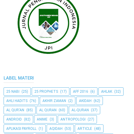
LABEL MATERI
25 NABI
(25)
25 PROPHETS
(17)
AFF 2016
(6)
AHLAK
(32)
AHLI HADITS
(76)
AKHIR ZAMAN
(2)
AKIDAH
(62)
AL QUR'AN
(85)
AL QURAN
(60)
AL-QURAN
(37)
ANDROID
(82)
ANIME
(3)
ANTROPOLOGI
(27)
APLIKASI PAYROLL
(1)
AQIDAH
(53)
ARTICLE
(48)