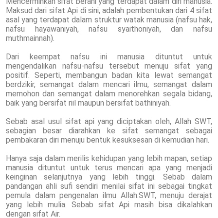
Mencerminkan sifat berani yang terdapat dalam diri manusia.
Maksud dari sifat Api di sini, adalah pembentukan dari 4 sifat
asal yang terdapat dalam struktur watak manusia (nafsu hak,
nafsu hayawaniyah, nafsu syaithoniyah, dan nafsu
muthmainnah).
Dari keempat nafsu ini manusia dituntut untuk
mengendalikan nafsu-nafsu tersebut menuju sifat yang
positif. Seperti, membangun badan kita lewat semangat
berdzikir, semangat dalam mencari ilmu, semangat dalam
memohon dan semangat dalam menorehkan segala bidang,
baik yang bersifat riil maupun bersifat bathiniyah.
Sebab asal usul sifat api yang diciptakan oleh, Allah SWT,
sebagian besar diarahkan ke sifat semangat sebagai
pembakaran diri menuju bentuk kesuksesan di kemudian hari.
Hanya saja dalam merilis kehidupan yang lebih mapan, setiap
manusia dituntut untuk terus mencari apa yang menjadi
keinginan selanjutnya yang lebih tinggi. Sebab dalam
pandangan ahli sufi sendiri menilai sifat ini sebagai tingkat
pemula dalam pengenalan ilmu Allah.SWT, menuju derajat
yang lebih mulia. Sebab sifat Api masih bisa dikalahkan
dengan sifat Air.