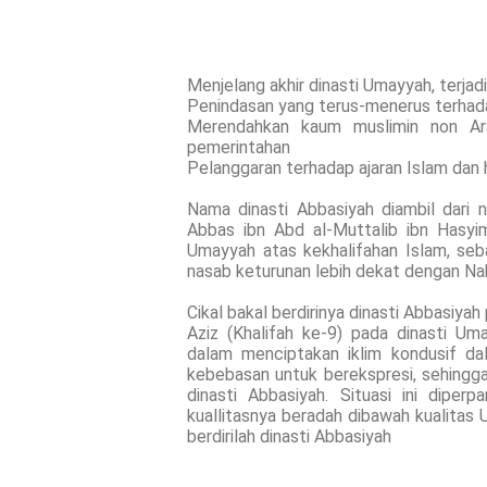
Menjelang akhir dinasti Umayyah, terj
Penindasan yang terus-menerus terhada
Merendahkan kaum muslimin non Ar
pemerintahan
Pelanggaran terhadap ajaran Islam dan 
Nama dinasti Abbasiyah diambil dari
Abbas ibn Abd al-Muttalib ibn Hasyi
Umayyah atas kekhalifahan Islam, se
nasab keturunan lebih dekat dengan Nab
Cikal bakal berdirinya dinasti Abbasiya
Aziz (Khalifah ke-9) pada dinasti Uma
dalam menciptakan iklim kondusif da
kebebasan untuk berekspresi, sehing
dinasti Abbasiyah. Situasi ini diper
kuallitasnya beradah dibawah kualitas 
berdirilah dinasti Abbasiyah