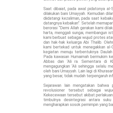
Saat dibaiat, pada awal pidatonya a
dilakukan bani Umayyah. Kemudian dilan
diidatangi kezaliman, pada saat kebai
datangnya kebaikan”. Setelah memaparka
berorasi “Demi Allah gerakan kami dila
harta, menggali sungai, membangun i
kami berbuat sebagai wujud protes ata
dan hak-hak keluarga Abi Thalib. Ole
kami bertekad untuk menegakkan al-Q
kegiatan menuju terbentuknya Daulah
Pada kawasan Humaimah bermukim kelu
Abbas dan ‘Ali ra. Sementara di K
mengagungkan ‘Ali sehingga selalu me
oleh bani Umayyah. Lain lagi di Khuras
yang besar, tidak mudah terpengaruh inf
Sejarawan lain mengatakan bahwa p
revolusioner tersebut sebagai wu
Kekecewaan tersebut akibat perlakuan t
timbulnya desintegrasi antara suk
mengharapkan sosok pemimpin yang ba