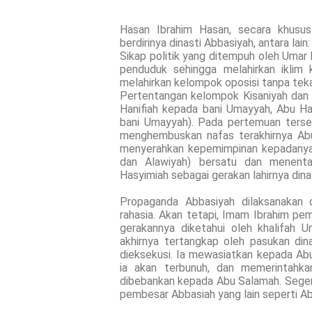
Hasan Ibrahim Hasan, secara khusu
berdirinya dinasti Abbasiyah, antara lain:
Sikap politik yang ditempuh oleh Umar
penduduk sehingga melahirkan iklim
melahirkan kelompok oposisi tanpa tekan
Pertentangan kelompok Kisaniyah dan 
Hanifiah kepada bani Umayyah, Abu Ha
bani Umayyah). Pada pertemuan terse
menghembuskan nafas terakhirnya Abu
menyerahkan kepemimpinan kepadanya.
dan Alawiyah) bersatu dan menenta
Hasyimiah sebagai gerakan lahirnya dina
Propaganda Abbasiyah dilaksanakan
rahasia. Akan tetapi, Imam Ibrahim pe
gerakannya diketahui oleh khalifah 
akhirnya tertangkap oleh pasukan din
dieksekusi. Ia mewasiatkan kepada A
ia akan terbunuh, dan memerintahk
dibebankan kepada Abu Salamah. Segera
pembesar Abbasiah yang lain seperti Abu 