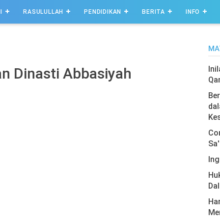
I
RASULULLAH
PENDIDIKAN
BERITA
INFO
MA
Ini
n Dinasti Abbasiyah
Qa
Ber
dal
Ke
Com
Sa'
Ing
Hu
Da
Har
Men