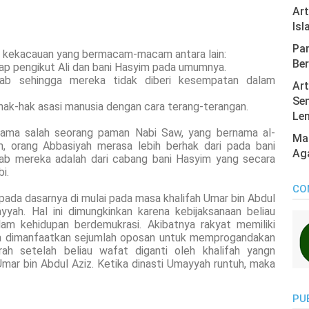
Ar
Isl
Pan
adi kekacauan yang bermacam-macam antara lain:
Ber
p pengikut Ali dan bani Hasyim pada umumnya.
ab sehingga mereka tidak diberi kesempatan dalam
Art
Sen
hak-hak asasi manusia dengan cara terang-terangan.
Len
 nama salah seorang paman Nabi Saw, yang bernama al-
Mas
m, orang Abbasiyah merasa lebih berhak dari pada bani
Ag
bab mereka adalah dari cabang bani Hasyim yang secara
i.
CO
h pada dasarnya di mulai pada masa khalifah Umar bin Abdul
yyah. Hal ini dimungkinkan karena kebijaksanaan beliau
lam kehidupan berdemukrasi. Akibatnya rakyat memiliki
ga dimanfaatkan sejumlah oposan untuk memprogandakan
parah setelah beliau wafat diganti oleh khalifah yangn
Umar bin Abdul Aziz. Ketika dinasti Umayyah runtuh, maka
PU