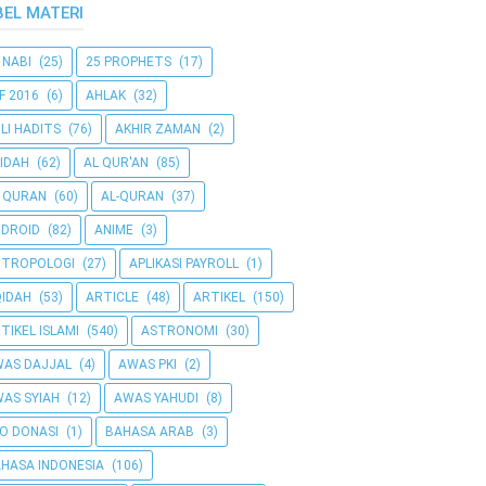
BEL MATERI
 NABI
(25)
25 PROPHETS
(17)
F 2016
(6)
AHLAK
(32)
LI HADITS
(76)
AKHIR ZAMAN
(2)
IDAH
(62)
AL QUR'AN
(85)
 QURAN
(60)
AL-QURAN
(37)
DROID
(82)
ANIME
(3)
NTROPOLOGI
(27)
APLIKASI PAYROLL
(1)
IDAH
(53)
ARTICLE
(48)
ARTIKEL
(150)
TIKEL ISLAMI
(540)
ASTRONOMI
(30)
AS DAJJAL
(4)
AWAS PKI
(2)
AS SYIAH
(12)
AWAS YAHUDI
(8)
O DONASI
(1)
BAHASA ARAB
(3)
HASA INDONESIA
(106)