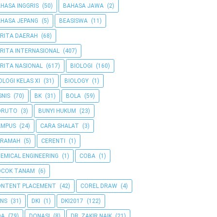
HASA INGGRIS
(50)
BAHASA JAWA
(2)
HASA JEPANG
(5)
BEASISWA
(11)
RITA DAERAH
(68)
RITA INTERNASIONAL
(407)
RITA NASIONAL
(617)
BIOLOGI
(160)
OLOGI KELAS XI
(31)
BIOLOGY
(1)
SNIS
(70)
BK
(31)
BOLA
(59)
ORUTO
(3)
BUNYI HUKUM
(23)
AMPUS
(24)
CARA SHALAT
(3)
ERAMAH
(5)
CERENTI
(1)
EMICAL ENGINEERING
(1)
COBA
(1)
OCOK TANAM
(6)
ONTENT PLACEMENT
(42)
COREL DRAW
(4)
NS
(31)
DKI
(1)
DKI2017
(122)
OA
(79)
DONASI
(8)
DR. ZAKIR NAIK
(21)