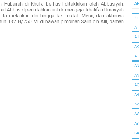
Hubairah di Khufa berhasil ditaklukan oleh Abbasiyah,
LA
Abul Abbas diperintahkan untuk mengejar khalifah Umayyah
Ia melarikan diri hingga ke Fustat Mesir, dan akhirnya
25
ahun 132 H/750 M. di bawah pimpinan Salih bin Alli, paman
AF
AH
AK
AL
AN
A
AQ
AR
AW
AW
AY
BA