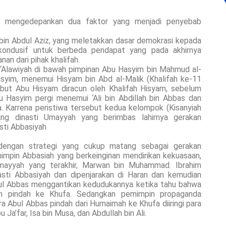
s mengedepankan dua faktor yang menjadi penyebab
 bin Abdul Aziz, yang meletakkan dasar demokrasi kepada
 kondusif untuk berbeda pendapat yang pada akhirnya
an dari pihak khalifah.
‘Alawiyah di bawah pimpinan Abu Hasyim bin Mahmud al-
syim, menemui Hisyam bin Abd al-Malik (Khalifah ke-11
but Abu Hisyam diracun oleh Khalifah Hisyam, sebelum
 Hasyim pergi menemui ‘Ali bin Abdillah bin Abbas dan
 Karrena peristiwa tersebut kedua kelompok (Kisanyiah
ng dinasti Umayyah yang berimbas lahirnya gerakan
sti Abbasiyah
 dengan strategi yang cukup matang sebagai gerakan
mimpin Abbasiah yang berkeinginan mendirikan kekuasaan,
Umayyah yang terakhir, Marwan bin Muhammad. Ibrahim
asti Abbasiyah dan dipenjarakan di Haran dan kemudian
bul Abbas menggantikan kedudukannya ketika tahu bahwa
an pindah ke Khufa. Sedangkan pemimpin propaganda
 Abul Abbas pindah dari Humaimah ke Khufa diiringi para
Ja’far, Isa bin Musa, dan Abdullah bin Ali.