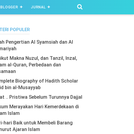
BLOGGER
JURNAL
TERI POPULER
lah Pengertian Al Syamsiah dan Al
mariyah
ikut Makna Nuzul, dan Tanzil, Inzal,
am al-Quran, Perbedaan dan
samaan
plete Biography of Hadith Scholar
id bin al-Musayyab
at .. Pristiwa Sebelum Turunnya Dajjal
kum Merayakan Hari Kemerdekaan di
lam Islam
i-hari Baik untuk Membeli Barang
urut Ajaran Islam