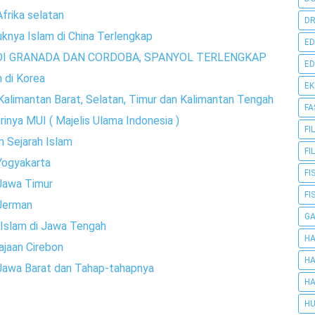
frika selatan
DR
nya Islam di China Terlengkap
ED
DI GRANADA DAN CORDOBA, SPANYOL TERLENGKAP
ED
 di Korea
E
alimantan Barat, Selatan, Timur dan Kalimantan Tengah
FA
inya MUI ( Majelis Ulama Indonesia )
FI
m Sejarah Islam
FI
Yogyakarta
FI
Jawa Timur
FI
 Jerman
G
Islam di Jawa Tengah
HA
ajaan Cirebon
HA
Jawa Barat dan Tahap-tahapnya
HA
HU