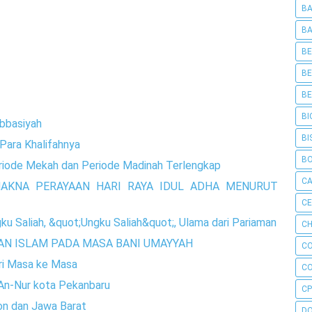
BA
BA
BE
BE
BE
BI
bbasiyah
BI
Para Khalifahnya
B
riode Mekah dan Periode Madinah Terlengkap
C
AKNA PERAYAAN HARI RAYA IDUL ADHA MENURUT
C
u Saliah, &quot;Ungku Saliah&quot;, Ulama dari Pariaman
CH
AN ISLAM PADA MASA BANI UMAYYAH
C
ari Masa ke Masa
C
 An-Nur kota Pekanbaru
CP
on dan Jawa Barat
D