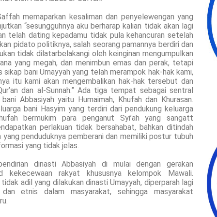
l-Saffah memaparkan kesaliman dan penyelewengan yang
jutkan “sesungguhnya aku berharap kalian tidak akan lagi
kan telah dating kepadamu tidak pula kehancuran setelah
n pidato politiknya, salah seorang pamannya berdiri dan
kukan tidak dilatarbelakangi oleh keinginan mengumpulkan
stana yang megah, dan menimbun emas dan perak, tetapi
s sikap bani Umayyah yang telah merampok hak-hak kami,
hnya itu kami akan mengembalikan hak-hak tersebut dan
ur’an dan al-Sunnah.” Ada tiga tempat sebagai sentral
 bani Abbasiyah yaitu Humaimah, Khufah dan Khurasan.
arga bani Hasyim yang terdiri dari pendukung keluarga
hufah bermukim para penganut Syi’ah yang sangatt
ndapatkan perlakuan tidak bersahabat, bahkan ditindah
an yang penduduknya pemberani dan memiliki postur tubuh
ormasi yang tidak jelas.
endirian dinasti Abbasiyah di mulai dengan gerakan
jud kekecewaan rakyat khususnya kelompok Mawali.
idak adil yang dilakukan dinasti Umayyah, diperparah lagi
u dan etnis dalam masyarakat, sehingga masyarakat
ru.