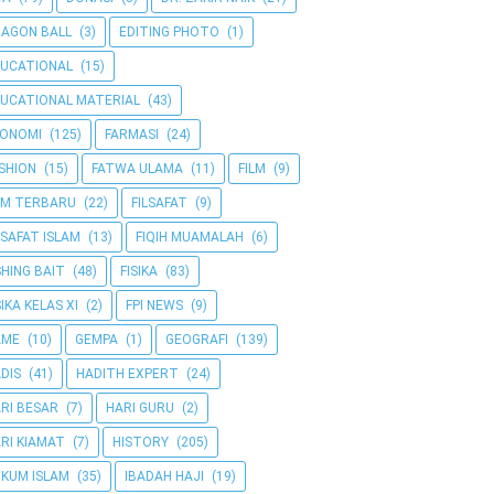
AGON BALL
(3)
EDITING PHOTO
(1)
UCATIONAL
(15)
UCATIONAL MATERIAL
(43)
KONOMI
(125)
FARMASI
(24)
SHION
(15)
FATWA ULAMA
(11)
FILM
(9)
LM TERBARU
(22)
FILSAFAT
(9)
LSAFAT ISLAM
(13)
FIQIH MUAMALAH
(6)
SHING BAIT
(48)
FISIKA
(83)
SIKA KELAS XI
(2)
FPI NEWS
(9)
AME
(10)
GEMPA
(1)
GEOGRAFI
(139)
DIS
(41)
HADITH EXPERT
(24)
RI BESAR
(7)
HARI GURU
(2)
RI KIAMAT
(7)
HISTORY
(205)
KUM ISLAM
(35)
IBADAH HAJI
(19)