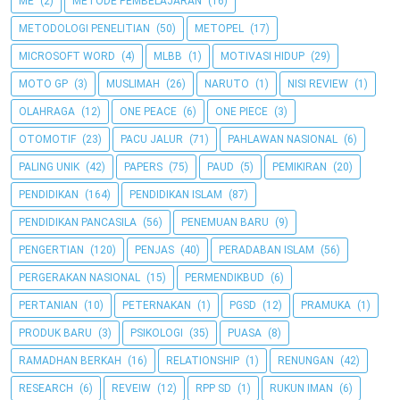
ME
(2)
METODE PEMBELAJARAN
(16)
METODOLOGI PENELITIAN
(50)
METOPEL
(17)
MICROSOFT WORD
(4)
MLBB
(1)
MOTIVASI HIDUP
(29)
MOTO GP
(3)
MUSLIMAH
(26)
NARUTO
(1)
NISI REVIEW
(1)
OLAHRAGA
(12)
ONE PEACE
(6)
ONE PIECE
(3)
OTOMOTIF
(23)
PACU JALUR
(71)
PAHLAWAN NASIONAL
(6)
PALING UNIK
(42)
PAPERS
(75)
PAUD
(5)
PEMIKIRAN
(20)
PENDIDIKAN
(164)
PENDIDIKAN ISLAM
(87)
PENDIDIKAN PANCASILA
(56)
PENEMUAN BARU
(9)
PENGERTIAN
(120)
PENJAS
(40)
PERADABAN ISLAM
(56)
PERGERAKAN NASIONAL
(15)
PERMENDIKBUD
(6)
PERTANIAN
(10)
PETERNAKAN
(1)
PGSD
(12)
PRAMUKA
(1)
PRODUK BARU
(3)
PSIKOLOGI
(35)
PUASA
(8)
RAMADHAN BERKAH
(16)
RELATIONSHIP
(1)
RENUNGAN
(42)
RESEARCH
(6)
REVEIW
(12)
RPP SD
(1)
RUKUN IMAN
(6)