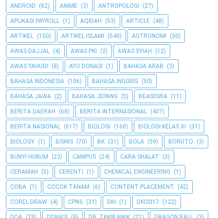
ANDROID
(82)
ANIME
(3)
ANTROPOLOGI
(27)
APLIKASI PAYROLL
(1)
AQIDAH
(53)
ARTICLE
(48)
ARTIKEL
(150)
ARTIKEL ISLAMI
(540)
ASTRONOMI
(30)
AWAS DAJJAL
(4)
AWAS PKI
(2)
AWAS SYIAH
(12)
AWAS YAHUDI
(8)
AYO DONASI
(1)
BAHASA ARAB
(3)
BAHASA INDONESIA
(106)
BAHASA INGGRIS
(50)
BAHASA JAWA
(2)
BAHASA JEPANG
(5)
BEASISWA
(11)
BERITA DAERAH
(68)
BERITA INTERNASIONAL
(407)
BERITA NASIONAL
(617)
BIOLOGI
(160)
BIOLOGI KELAS XI
(31)
BIOLOGY
(1)
BISNIS
(70)
BK
(31)
BOLA
(59)
BORUTO
(3)
BUNYI HUKUM
(23)
CAMPUS
(24)
CARA SHALAT
(3)
CERAMAH
(5)
CERENTI
(1)
CHEMICAL ENGINEERING
(1)
COBA
(1)
COCOK TANAM
(6)
CONTENT PLACEMENT
(42)
COREL DRAW
(4)
CPNS
(31)
DKI
(1)
DKI2017
(122)
DOA
(79)
DONASI
(8)
DR. ZAKIR NAIK
(21)
DRAGON BALL
(3)