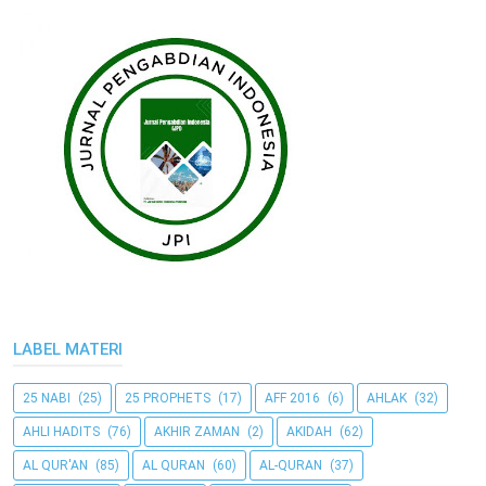
LABEL MATERI
25 NABI
(25)
25 PROPHETS
(17)
AFF 2016
(6)
AHLAK
(32)
AHLI HADITS
(76)
AKHIR ZAMAN
(2)
AKIDAH
(62)
AL QUR'AN
(85)
AL QURAN
(60)
AL-QURAN
(37)