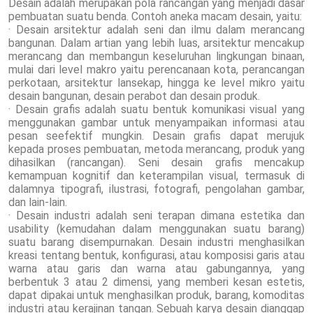
Desain adalah merupakan pola rancangan yang menjadi dasar
pembuatan suatu benda. Contoh aneka macam desain, yaitu:
· Desain arsitektur adalah seni dan ilmu dalam merancang
bangunan. Dalam artian yang lebih luas, arsitektur mencakup
merancang dan membangun keseluruhan lingkungan binaan,
mulai dari level makro yaitu perencanaan kota, perancangan
perkotaan, arsitektur lansekap, hingga ke level mikro yaitu
desain bangunan, desain perabot dan desain produk.
· Desain grafis adalah suatu bentuk komunikasi visual yang
menggunakan gambar untuk menyampaikan informasi atau
pesan seefektif mungkin. Desain grafis dapat merujuk
kepada proses pembuatan, metoda merancang, produk yang
dihasilkan (rancangan). Seni desain grafis mencakup
kemampuan kognitif dan keterampilan visual, termasuk di
dalamnya tipografi, ilustrasi, fotografi, pengolahan gambar,
dan lain-lain.
· Desain industri adalah seni terapan dimana estetika dan
usability (kemudahan dalam menggunakan suatu barang)
suatu barang disempurnakan. Desain industri menghasilkan
kreasi tentang bentuk, konfigurasi, atau komposisi garis atau
warna atau garis dan warna atau gabungannya, yang
berbentuk 3 atau 2 dimensi, yang memberi kesan estetis,
dapat dipakai untuk menghasilkan produk, barang, komoditas
industri atau kerajinan tangan. Sebuah karya desain dianggap