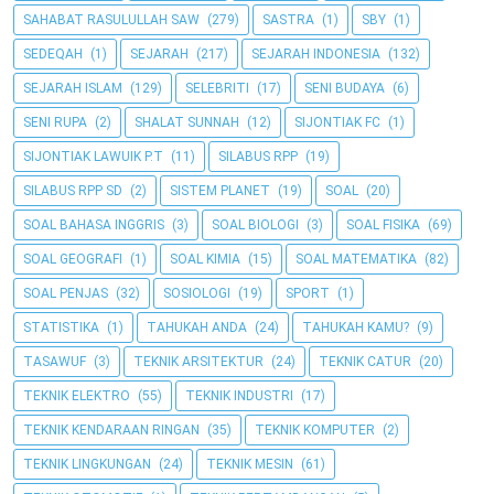
SAHABAT RASULULLAH SAW
(279)
SASTRA
(1)
SBY
(1)
SEDEQAH
(1)
SEJARAH
(217)
SEJARAH INDONESIA
(132)
SEJARAH ISLAM
(129)
SELEBRITI
(17)
SENI BUDAYA
(6)
SENI RUPA
(2)
SHALAT SUNNAH
(12)
SIJONTIAK FC
(1)
SIJONTIAK LAWUIK P.T
(11)
SILABUS RPP
(19)
SILABUS RPP SD
(2)
SISTEM PLANET
(19)
SOAL
(20)
SOAL BAHASA INGGRIS
(3)
SOAL BIOLOGI
(3)
SOAL FISIKA
(69)
SOAL GEOGRAFI
(1)
SOAL KIMIA
(15)
SOAL MATEMATIKA
(82)
SOAL PENJAS
(32)
SOSIOLOGI
(19)
SPORT
(1)
STATISTIKA
(1)
TAHUKAH ANDA
(24)
TAHUKAH KAMU?
(9)
TASAWUF
(3)
TEKNIK ARSITEKTUR
(24)
TEKNIK CATUR
(20)
TEKNIK ELEKTRO
(55)
TEKNIK INDUSTRI
(17)
TEKNIK KENDARAAN RINGAN
(35)
TEKNIK KOMPUTER
(2)
TEKNIK LINGKUNGAN
(24)
TEKNIK MESIN
(61)