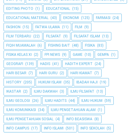
EDITING PHOTO
(1)
EDUCATIONAL
(15)
EDUCATIONAL MATERIAL
(43)
EKONOMI
(125)
FARMASI
(24)
FASHION
(15)
FATWA ULAMA
(11)
FILM
(9)
FILM TERBARU
(22)
FILSAFAT
(9)
FILSAFAT ISLAM
(13)
FIQIH MUAMALAH
(6)
FISHING BAIT
(48)
FISIKA
(83)
FISIKA KELAS XI
(2)
FPI NEWS
(9)
GAME
(10)
GEMPA
(1)
GEOGRAFI
(139)
HADIS
(41)
HADITH EXPERT
(24)
HARI BESAR
(7)
HARI GURU
(2)
HARI KIAMAT
(7)
HISTORY
(205)
HUKUM ISLAM
(35)
IBADAH HAJI
(19)
IKASTAR
(2)
ILMU DAKWAH
(3)
ILMU FILSAFAT
(13)
ILMU GEOLOGI
(26)
ILMU HADITS
(44)
ILMU HUKUM
(59)
ILMU KOMUNIKASI
(34)
ILMU PENGETAHUAN ALAM
(1)
ILMU PENGETAHUAN SOSIAL
(4)
INFO BEASISWA
(8)
INFO CAMPUS
(17)
INFO ISLAMI
(501)
INFO SEKOLAH
(5)