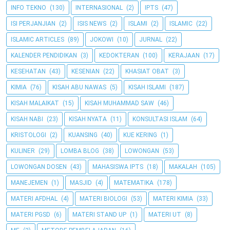
INFO TEKNO
(130)
INTERNASIONAL
(2)
IPTS
(47)
ISI PERJANJIAN
(2)
ISIS NEWS
(2)
ISLAMI
(2)
ISLAMIC
(22)
ISLAMIC ARTICLES
(89)
JOKOWI
(10)
JURNAL
(22)
KALENDER PENDIDIKAN
(3)
KEDOKTERAN
(100)
KERAJAAN
(17)
KESEHATAN
(43)
KESENIAN
(22)
KHASIAT OBAT
(3)
KIMIA
(76)
KISAH ABU NAWAS
(5)
KISAH ISLAMI
(187)
KISAH MALAIKAT
(15)
KISAH MUHAMMAD SAW
(46)
KISAH NABI
(23)
KISAH NYATA
(11)
KONSULTASI ISLAM
(64)
KRISTOLOGI
(2)
KUANSING
(40)
KUE KERING
(1)
KULINER
(29)
LOMBA BLOG
(38)
LOWONGAN
(53)
LOWONGAN DOSEN
(43)
MAHASISWA IPTS
(18)
MAKALAH
(105)
MANEJEMEN
(1)
MASJID
(4)
MATEMATIKA
(178)
MATERI AFDHAL
(4)
MATERI BIOLOGI
(53)
MATERI KIMIA
(33)
MATERI PGSD
(6)
MATERI STAND UP
(1)
MATERI UT
(8)