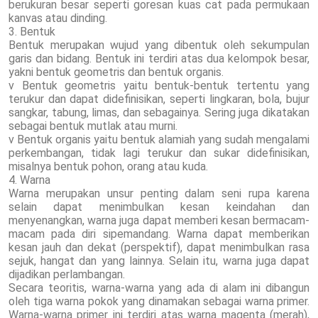
berukuran besar seperti goresan kuas cat pada permukaan
kanvas atau dinding.
3. Bentuk
Bentuk merupakan wujud yang dibentuk oleh sekumpulan
garis dan bidang. Bentuk ini terdiri atas dua kelompok besar,
yakni bentuk geometris dan bentuk organis.
v Bentuk geometris yaitu bentuk-bentuk tertentu yang
terukur dan dapat didefinisikan, seperti lingkaran, bola, bujur
sangkar, tabung, limas, dan sebagainya. Sering juga dikatakan
sebagai bentuk mutlak atau murni.
v Bentuk organis yaitu bentuk alamiah yang sudah mengalami
perkembangan, tidak lagi terukur dan sukar didefinisikan,
misalnya bentuk pohon, orang atau kuda.
4. Warna
Warna merupakan unsur penting dalam seni rupa karena
selain dapat menimbulkan kesan keindahan dan
menyenangkan, warna juga dapat memberi kesan bermacam-
macam pada diri sipemandang. Warna dapat memberikan
kesan jauh dan dekat (perspektif), dapat menimbulkan rasa
sejuk, hangat dan yang lainnya. Selain itu, warna juga dapat
dijadikan perlambangan.
Secara teoritis, warna-warna yang ada di alam ini dibangun
oleh tiga warna pokok yang dinamakan sebagai warna primer.
Warna-warna primer ini terdiri atas warna magenta (merah),